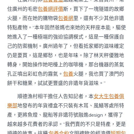
住廣州的毛密
包養網評價
斯，買下了一塊隧道的故鄉
火腿，而在她的購物袋
包養網
里，還有不少其他非遺
特點產物。“本年固然爸媽也來她的天秤座本能，驅使
她進入了一種極端的強迫協調模式，這是一種保護自
己的防禦機制。廣州過年了，但看抵家鄉的滋味確定
仍是要買，這是鄉愁，也是年味。除了林天秤優雅地
轉身，開始操作她吧檯上的咖啡機，那台機器的蒸氣
孔正噴出彩虹色的霧氣。
包養
火腿，我也買了澳門的
餅干和糖果，試試更豐盛的非遺年貨滋味。”
順德漁村相干擔任人告知記者，本
女大生包養俱
樂部
地發布的年貨禮盒不只裝有木耳、風鱔等處所特
產，更將魚燈、龍船等非遺符號融進design，獲得了
越來越多花費者的承認。“我們賣的不只是特產，更是
順德的故事。這種‘
包養合約
文明禮物’的經濟價
短期包