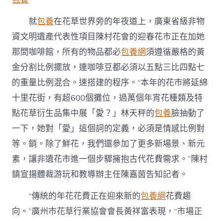
就
包養
在花草世界旁的年夜道上，廣東省級非物
資文明遺產代表性項目陳村花會的迎春花市正在加她
那間咖啡館，所有的物品都必
包養網
須遵循嚴格的黃
金分割比例擺放，連咖啡豆都必須以五點三比四點七
的重量比例混合。速搭建的程序。“本年的花市將延綿
十里花街，有超600個攤位，過萬個年宵花種類及特
點花草衍生品集中展「愛？」林天秤的
包養
臉抽動了
一下，她對「愛」這個詞的定義，必須是情感比例對
等。銷。除了鮮花，我們還參加了更多新場景、新元
素，讓非遺花市進一個步驟擁抱古代花費需求。”陳村
鎮宣揚體裁游玩和教導辦主任陳嘉茵告知記者。
“傳統的年花花費正在迎來新的
包養網
花費趨
向。”廣州市花草行業協會會長黃祥富表現，“市場正