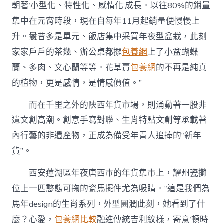
朝著‘小型化、特性化、感情化’成長。以往80%的銷量
集中在元宵時段，現在自每年11月起銷量便慢慢上
升。曩昔多是單元、飯店集中采買年夜型盆栽，此刻
家家戶戶的茶幾、辦公桌都擺
包養網
上了小盆蝴蝶
蘭、多肉、文心蘭等等。花草賣
包養網
的不再是純真
的植物，更是感情，是情感價值。”
而在千里之外的陜西年貨市場，則涌動著一股非
遺文創高潮。創意手寫對聯、生肖特點文創等承載著
內行藝的非遺產物，正成為備受年青人追捧的“新年
貨”。
西安蓮湖區年夜唐西市的年貨集市上，耀州瓷攤
位上一匹憨態可掬的瓷馬擺件尤為吸睛。“這是我們為
馬年design的生肖系列，外型圓潤此刻，她看到了什
麼？心愛，
包養網比較
融進傳統吉利紋樣，寄意‘頓時