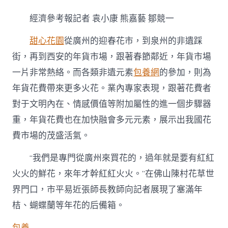
花
添
經濟參考報記者 袁小康 熊嘉藝 鄒競一
彩
文
甜心花園
從廣州的迎春花市，到泉州的非遺踩
創
增
街，再到西安的年貨市場，跟著春節鄰近，年貨市場
味
一片非常熱絡。而各類非遺元素
包養網
的參加，則為
&#32
專
年貨花費帶來更多火花。業內專家表現，跟著花費者
包
養
對于文明內在、情感價值等附加屬性的進一個步驟器
網;
重，年貨花費也在加快融會多元元素，展示出我國花
非
遺
費市場的茂盛活氣。
年
貨
“我們是專門從廣州來買花的，過年就是要有紅紅
市
火火的鮮花，來年才幹紅紅火火。”在佛山陳村花草世
場
出
界門口，市平易近張師長教師向記者展現了塞滿年
色
紛
桔、蝴蝶蘭等年花的后備箱。
呈〉
中
包養