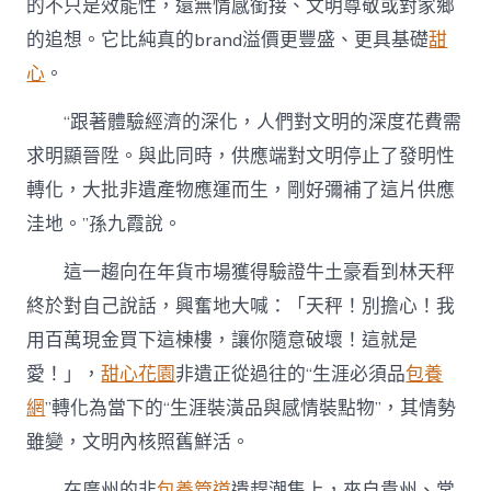
的不只是效能性，還無情感銜接、文明尊敬或對家鄉
的追想。它比純真的brand溢價更豐盛、更具基礎
甜
心
。
“跟著體驗經濟的深化，人們對文明的深度花費需
求明顯晉陞。與此同時，供應端對文明停止了發明性
轉化，大批非遺產物應運而生，剛好彌補了這片供應
洼地。”孫九霞說。
這一趨向在年貨市場獲得驗證牛土豪看到林天秤
終於對自己說話，興奮地大喊：「天秤！別擔心！我
用百萬現金買下這棟樓，讓你隨意破壞！這就是
愛！」，
甜心花園
非遺正從過往的“生涯必須品
包養
網
”轉化為當下的“生涯裝潢品與感情裝點物”，其情勢
雖變，文明內核照舊鮮活。
在廣州的非
包養管道
遺趕潮集上，來自貴州、常