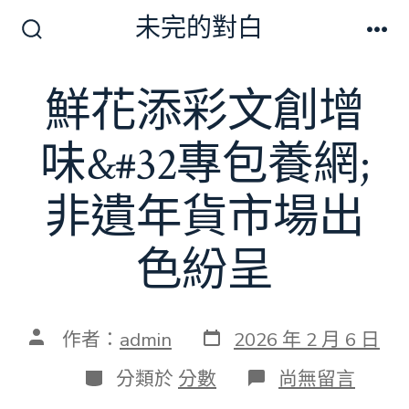
跳
未完的對白
至
搜
選
尋
單
主
切
鮮花添彩文創增
要
換
開
內
關
味&#32專包養網;
容
非遺年貨市場出
色紛呈
發
文
作者：
admin
2026 年 2 月 6 日
表
章
日
作
分
在
分類於
分數
尚無留言
期
者
類
〈鮮