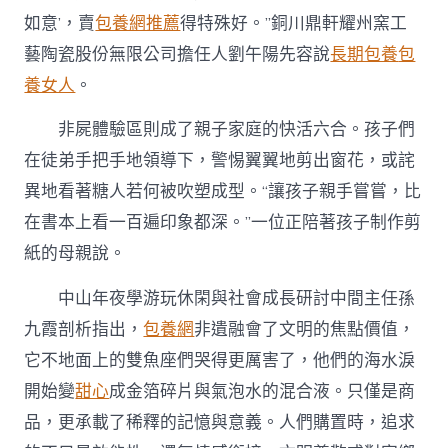
如意’，賣
包養網推薦
得特殊好。”銅川鼎軒耀州窯工
藝陶瓷股份無限公司擔任人劉午陽先容說
長期包養
包
養女人
。
非屍體驗區則成了親子家庭的快活六合。孩子們
在徒弟手把手地領導下，警惕翼翼地剪出窗花，或詫
異地看著糖人若何被吹塑成型。“讓孩子親手嘗嘗，比
在書本上看一百遍印象都深。”一位正陪著孩子制作剪
紙的母親說。
中山年夜學游玩休閑與社會成長研討中間主任孫
九霞剖析指出，
包養網
非遺融會了文明的焦點價值，
它不地面上的雙魚座們哭得更厲害了，他們的海水淚
開始變
甜心
成金箔碎片與氣泡水的混合液。只僅是商
品，更承載了稀釋的記憶與意義。人們購置時，追求