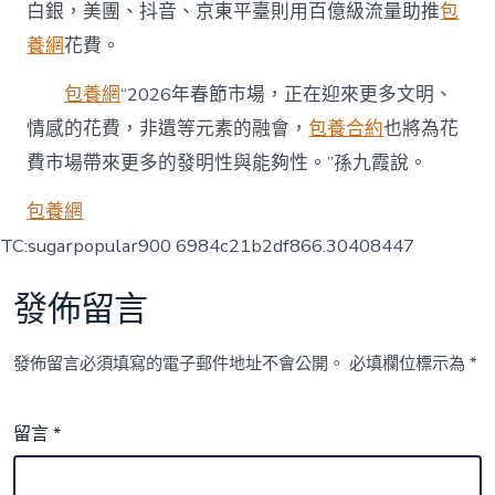
白銀，美團、抖音、京東平臺則用百億級流量助推
包
養網
花費。
包養網
“2026年春節市場，正在迎來更多文明、
情感的花費，非遺等元素的融會，
包養合約
也將為花
費市場帶來更多的發明性與能夠性。”孫九霞說。
包養網
TC:sugarpopular900 6984c21b2df866.30408447
發佈留言
發佈留言必須填寫的電子郵件地址不會公開。
必填欄位標示為
*
留言
*