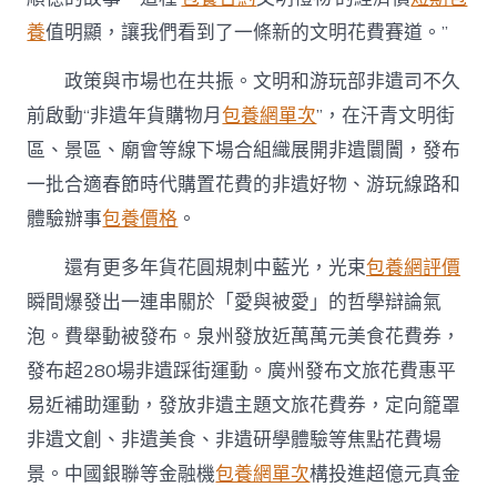
養
值明顯，讓我們看到了一條新的文明花費賽道。”
政策與市場也在共振。文明和游玩部非遺司不久
前啟動“非遺年貨購物月
包養網單次
”，在汗青文明街
區、景區、廟會等線下場合組織展開非遺闤闠，發布
一批合適春節時代購置花費的非遺好物、游玩線路和
體驗辦事
包養價格
。
還有更多年貨花圓規刺中藍光，光束
包養網評價
瞬間爆發出一連串關於「愛與被愛」的哲學辯論氣
泡。費舉動被發布。泉州發放近萬萬元美食花費券，
發布超280場非遺踩街運動。廣州發布文旅花費惠平
易近補助運動，發放非遺主題文旅花費券，定向籠罩
非遺文創、非遺美食、非遺研學體驗等焦點花費場
景。中國銀聯等金融機
包養網單次
構投進超億元真金