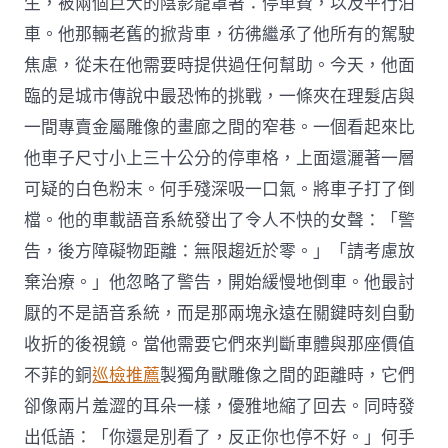
生，被兩個巨大的陰影籠罩著：停車費，以及平行泊
車。他那輛老舊的掀背車，彷彿繼承了他所有的駕駛
焦慮，從未在他需要時提供過任何幫助。今天，他面
臨的是城市傳說中最恐怖的挑戰，一條夾在理髮店與
一間專賣金屬雕像的畫廊之間的窄巷。一個看起來比
他車子尺寸小上三十公分的停車格，上面還灑著一層
可疑的白色粉末。何手殘深吸一口氣。將車子打了倒
檔。他的車載語音系統發出了令人不快的女聲：「警
告，後方障礙物距離：無限趨近於零。」「請考慮放
棄治療。」他忽略了警告，開始緩慢地倒車。他最討
厭的不是語音系統，而是那兩塊永遠在關鍵時刻自動
收折的後視鏡。當他需要它們來判斷車體與那座價值
不菲的銅
巡檢推薦
製獨角獸雕像之間的距離時，它們
卻像兩片羞澀的耳朵一樣，優雅地縮了回去。同時發
出低語：「你還是別看了，反正你也停不好。」何手