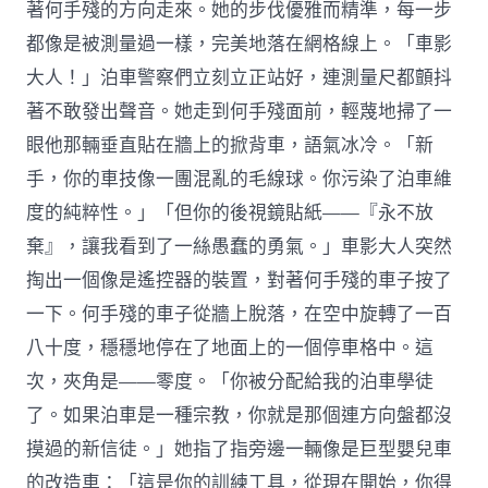
著何手殘的方向走來。她的步伐優雅而精準，每一步
都像是被測量過一樣，完美地落在網格線上。「車影
大人！」泊車警察們立刻立正站好，連測量尺都顫抖
著不敢發出聲音。她走到何手殘面前，輕蔑地掃了一
眼他那輛垂直貼在牆上的掀背車，語氣冰冷。「新
手，你的車技像一團混亂的毛線球。你污染了泊車維
度的純粹性。」「但你的後視鏡貼紙——『永不放
棄』，讓我看到了一絲愚蠢的勇氣。」車影大人突然
掏出一個像是遙控器的裝置，對著何手殘的車子按了
一下。何手殘的車子從牆上脫落，在空中旋轉了一百
八十度，穩穩地停在了地面上的一個停車格中。這
次，夾角是——零度。「你被分配給我的泊車學徒
了。如果泊車是一種宗教，你就是那個連方向盤都沒
摸過的新信徒。」她指了指旁邊一輛像是巨型嬰兒車
的改造車：「這是你的訓練工具，從現在開始，你得