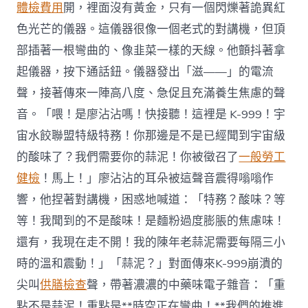
體檢費用
開，裡面沒有黃金，只有一個閃爍著詭異紅
色光芒的儀器。這儀器很像一個老式的對講機，但頂
部插著一根彎曲的、像韭菜一樣的天線。他顫抖著拿
起儀器，按下通話鈕。儀器發出「滋——」的電流
聲，接著傳來一陣高八度、急促且充滿養生焦慮的聲
音。「喂！是廖沾沾嗎！快接聽！這裡是 K-999！宇
宙水餃聯盟特級特務！你那邊是不是已經聞到宇宙級
的酸味了？我們需要你的蒜泥！你被徵召了
一般勞工
健檢
！馬上！」廖沾沾的耳朵被這聲音震得嗡嗡作
響，他捏著對講機，困惑地喊道：「特務？酸味？等
等！我聞到的不是酸味！是麵粉過度膨脹的焦慮味！
還有，我現在走不開！我的陳年老蒜泥需要每隔三小
時的溫和震動！」「蒜泥？」對面傳來K-999崩潰的
尖叫
供膳檢查
聲，帶著濃濃的中藥味電子雜音：「重
點不是蒜泥！重點是**時空正在彎曲！**我們的推進