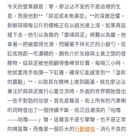
項
今天的營業額是：零。廖沾沾不安的不是店裡的生
目
意，而是他對**「蒜泥成本焦慮症」**的深層恐懼。
案〉
中
新鮮蒜頭每公斤的價格正在以超光速上漲，如果再這
樣下去，他引以為傲的「靈魂蒜泥」將難以為繼。他
拿著一把被磨得光滑、閃耀著不祥光芒的小銀勺，從
缸底撈起一坨濃稠的、顏色介於灰綠與土黃之間的發
酵物。這蒜泥被他照顧得像稀世珍寶，每隔三小時，
他就要用手指彈一下缸邊，確保它能感受到**「溫和
的震動」**，以助其在精神上達到圓滿。就在廖沾沾
專注於與蒜泥進行心靈交流時，外面的世界開始發出
一些不對勁的信號。首先是聲音。街上所有的汽車喇
叭同時發出了一個持續不斷、低沉且潮濕的「咕嚕
——咕嚕——」聲。這聲音不是引擎聲，也不是正常
的鳴笛聲，而像是一個巨大的
行動健檢
、消化不良的