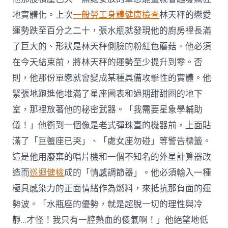
地實體化。上次
一般勞工身體健康檢查
林天秤的戀愛
運勢跌至百分之二十，張水瓶就發現他的廚房裡長滿
了巨大的、形狀是林天秤側臉的粉紅色蘑菇。他必須
在今天結束前，將林天秤的運勢至少提升到零。否
則，他那份單戀就會變成某種具備攻擊性的實體。他
緊張地跑進他堆滿了星座圖表和過期甜甜圈的地下
室，那裡放著他的秘密武器。「我需要星象學輔助
儀！」他衝到一個像是老式彈珠臺的機器前，上面貼
滿了「巨蟹座已哭」、「處女座勿碰」等警告標籤。
這是他用廢棄的唱片機和一個不知名的外星計算器改
造而
巡迴健檢
成的「情感調節器」。他必須輸入一種
極具感染力的正面情緒作為燃料，來抵抗那負面的運
勢波。「水瓶座的優勢，就是超脫一切的理性與冷
靜…才怪！我只有一腔熱血的傻氣啊！」他絕望地低