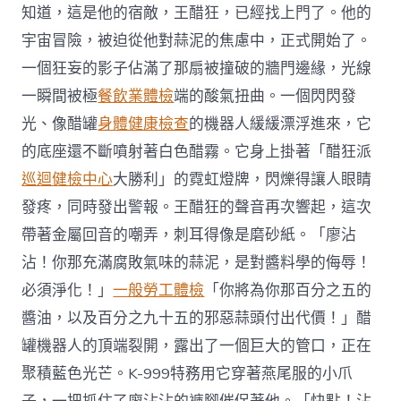
知道，這是他的宿敵，王醋狂，已經找上門了。他的
宇宙冒險，被迫從他對蒜泥的焦慮中，正式開始了。
一個狂妄的影子佔滿了那扇被撞破的牆門邊緣，光線
一瞬間被極
餐飲業體檢
端的酸氣扭曲。一個閃閃發
光、像醋罐
身體健康檢查
的機器人緩緩漂浮進來，它
的底座還不斷噴射著白色醋霧。它身上掛著「醋狂派
巡迴健檢中心
大勝利」的霓虹燈牌，閃爍得讓人眼睛
發疼，同時發出警報。王醋狂的聲音再次響起，這次
帶著金屬回音的嘲弄，刺耳得像是磨砂紙。「廖沾
沾！你那充滿腐敗氣味的蒜泥，是對醬料學的侮辱！
必須淨化！」
一般勞工體檢
「你將為你那百分之五的
醬油，以及百分之九十五的邪惡蒜頭付出代價！」醋
罐機器人的頂端裂開，露出了一個巨大的管口，正在
聚積藍色光芒。K-999特務用它穿著燕尾服的小爪