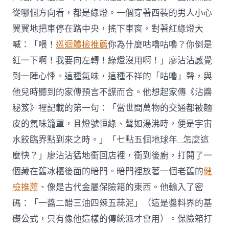
從哪個方向看，都是綠燈。一個穿著西裝的男人小心
翼翼地把車停在路中央，搖下車窗，對著紅綠燈大
喊：「喂！
巡迴體檢推薦
你為什麼咕嚕咕嚕？你倒是
紅一下啊！我要向左轉！綠燈沒用啊！」廖沾沾感覺
到一陣心悸。這種氣味，這種不祥的「咕嚕」聲，與
他兒時聽到的家傳預言不謀而合。他想起家傳《沾醬
秘笈》裡記載的第一句：「當世間萬物的交通都被麵
皮的氣味籠罩，且燈號恒綠、聲如湯沸時，便是宇宙
水餃臨界點到來之時。」「七點五個地球年…怎麼這
麼快？」廖沾沾猛地衝回店裡，衝到後廚，打開了一
個藏在舊冰櫃後面的暗門。暗門裡放著一個老舊的
健
檢推薦
、像是古代金屬保險箱的東西。他輸入了密
碼：「一醬二醋三油四辣五蒜泥」（這是醬料界的基
礎公式，只有像他這樣的傳統派才會用）。保險箱打