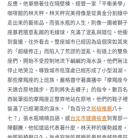
反應。他單戀著住在隔壁棟、經營一家「平衡美學」
咖啡館的林天秤。林天秤完美得像是從黃金分割線中
走出來的藝術品。而張水瓶的人生，則像一團被獅子
座暴君隨意亂踢的毛線球，充滿了混亂與錯位。他衝
到窗邊，往外看去。整座城市已經因為這個突如其來
的「超級修正」而陷入了荒謬的混亂。街道上的雙魚
座們，開始不受控制地流下鹹鹹的海水淚，他們無法
停止地哭泣，導致城市低窪處已經形成了小型潟湖。
那些摩羯座的上班族，嚴格遵守著廣播中「摩羯座今
天適合原地踏步，否則將失去襪子」的指令。數百名
西裝筆挺的摩羯座正整齊地站在原地，他們的鞋子裡
裝滿了已經潮濕的淚水。「負百分之
巡檢推薦
八十
七？」張水瓶喃喃自語，感
台北巿健康檢查
到胃部一
陣翻騰，他知道這代表著什麼。林天秤的運勢越差，
他那股積壓已久、無處安放的單戀能量就會越發瘋狂