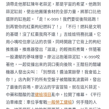
須帶走他那缸陳年老蒜泥，那是宇宙的希望。他跑到
蒜泥缸前，使出他搬運食材的全部力量，將那口比他
還胖的缸抱起。「走！K-999！我們要從後院逃跑！
別再管你的紅棗枸杞燃料了！」「不行！燃料是文明
的基礎！沒了紅棗我飛不遠！」吉娃娃特務抗議。它
用小嘴咬住廖沾沾的衣領，同時開啟了它背上的枸杞
推進器。推進器發出「滋滋」的輕微煎煮聲，伴隨著
一股濃郁的蔘味爆發。廖沾沾抱著蒜泥缸、K-999咬
著他，一起從撞出來的洞口衝向後院。王醋狂的醋罐
機器人發出尖叫：「別想逃！醬油黨餘孽！我會追上
你！」店內剩下的所有空盤子被醋酸氣波震碎，發出
了最後的哀鳴。廖沾沾的宇宙冒險，就在這片蒜泥、
中藥和醋酸的混
健檢項目
亂中，拉開了帷幕。《平行
泊車維度：車位爭奪戰
一般勞工健檢
》何手殘的人