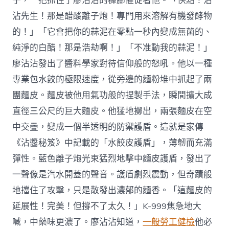
子，一把抓住了廖沾沾的褲腳催促著他。「快點！沾
沾先生！那是醋酸離子炮！專門用來溶解有機發酵物
的！」「它會把你的蒜泥在零點一秒內變成無菌的、
純淨的白醋！那是浩劫啊！」「不准動我的蒜泥！」
廖沾沾發出了醬料學家對待信仰般的怒吼。他以一種
專業包水餃的極限速度，從旁邊的麵粉堆中抓起了兩
團麵皮。麵皮被他用氣功般的捏製手法，瞬間擴大成
直徑三公尺的巨大麵皮。他猛地擲出，兩張麵皮在空
中交疊，變成一個半透明的防禦護盾。這就是家傳
《沾醬秘笈》中記載的「水餃皮護盾」，薄韌而充滿
彈性。藍色離子炮光束猛烈地擊中麵皮護盾，發出了
一聲像是汽水開蓋的聲音。護盾劇烈震動，但奇蹟般
地擋住了攻擊，只是散發出濃郁的麵香。「這麵皮的
延展性！完美！但撐不了太久！」K-999焦急地大
喊，中藥味更濃了。廖沾沾知道，
一般勞工健檢
他必