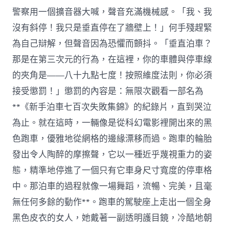
警察用一個擴音器大喊，聲音充滿機械感。「我、我
沒有斜停！我只是垂直停在了牆壁上！」何手殘趕緊
為自己辯解，但聲音因為恐懼而顫抖。「垂直泊車？
那是在第三次元的行為，在這裡，你的車體與停車線
的夾角是——八十九點七度！按照維度法則，你必須
接受懲罰！」懲罰的內容是：無限次觀看一部名為
**《新手泊車七百次失敗集錦》的紀錄片，直到哭泣
為止。就在這時，一輛像是從科幻電影裡開出來的黑
色跑車，優雅地從網格的邊緣漂移而過。跑車的輪胎
發出令人陶醉的摩擦聲，它以一種近乎蔑視重力的姿
態，精準地停進了一個只有它車身尺寸寬度的停車格
中。那泊車的過程就像一場舞蹈，流暢、完美，且毫
無任何多餘的動作**。跑車的駕駛座上走出一個全身
黑色皮衣的女人，她戴著一副透明護目鏡，冷酷地朝