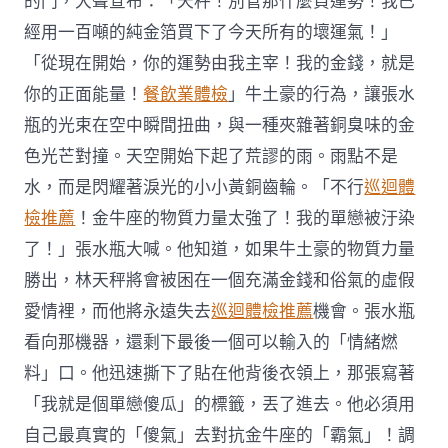
的門，大聲宣布：「天秤！別管那什麼負運勢！我已
經用一百噸的純金箔買下了今天所有的壞運氣！」
「從現在開始，你的運勢由我主宰！我的金錢，就是
你的正面能量！
餐飲業體檢
」牛土豪的行為，讓張水
瓶的光束在空中瞬間扭曲，與一種夾雜著銅臭味的金
色光芒對撞。天空開始下起了荒謬的雨。雨點不是
水，而是閃耀著淚光的小小黃銅齒輪。「不行
巡迴體
檢推薦
！金牛座的物質力量太強了！我的單戀被汙染
了！」張水瓶大喊。他知道，如果牛土豪的物質力量
勝出，林天秤將會被困在一個充滿金錢和俗氣的虛假
愛情裡，而他將永遠失去
巡迴體檢推薦
機會。張水瓶
看向那機器，還剩下最後一個可以輸入的「情緒燃
料」口。他迅速撕下了貼在他背後衣領上，那張寫著
「我就是個單戀傻瓜」的標籤，丟了進去。他必須用
自己最真實的「傻氣」去對抗金牛座的「霸氣」！調