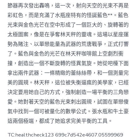
節器再次發出轟鳴，這一次，射向天空的光束不再是
彩虹色，而是充滿了水瓶座特有的怪誕藍色**。藍色
光束與金色光芒在空中形成了一個巨大的、旋轉著的
太極圖案，像是在爭奪林天秤的靈魂。這場以星座運
勢為賭注、以單戀能量為武器的荒唐戰爭，正式打響
了。藍色與金色的光芒在林天秤咖啡館上空劇烈衝
撞，創造出一個不斷旋轉的怪異氣旋。她從吧檯下面
拿出兩件武器：一條精緻的蕾絲絲帶，和一個測量完
美的圓規。林天秤，這位被失衡逼瘋的美學家，已經
決定要用她自己的方式，強制創造一場平衡的三角戀
愛。她對著天空的藍色光束刺出圓規，試圖在單戀傻
氣中找到一個可被量化的數學公式。張水瓶和牛土豪
這兩個極端，都成了她追求完美平衡的工具。
TC:healthcheck123 699c7d542e4607.05599969