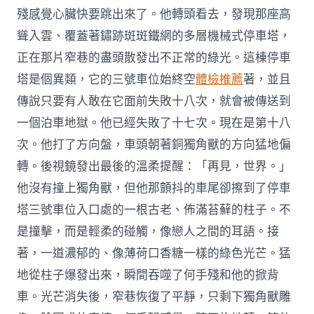
殘感覺心臟快要跳出來了。他轉頭看去，發現那座高
聳入雲、覆蓋著鏽跡斑斑鐵網的多層機械式停車塔，
正在那片窄巷的盡頭散發出不正常的綠光。這棟停車
塔是個異類，它的三號車位始終空
體檢推薦
著，並且
傳說只要有人敢在它面前失敗十八次，就會被傳送到
一個泊車地獄。他已經失敗了十七次。現在是第十八
次。他打了方向盤，車頭朝著銅獨角獸的方向猛地偏
轉。後視鏡發出最後的溫柔提醒：「再見，世界。」
他沒有撞上獨角獸，但他那顫抖的車尾卻擦到了停車
塔三號車位入口處的一根古老、佈滿苔蘚的柱子。不
是撞擊，而是輕柔的碰觸，像戀人之間的耳語。接
著，一道濃郁的、像薄荷口香糖一樣的綠色光芒。猛
地從柱子爆發出來，瞬間吞噬了何手殘和他的掀背
車。光芒消失後，窄巷恢復了平靜，只剩下獨角獸雕