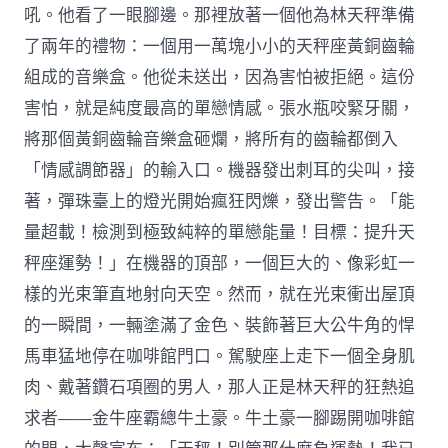
吼。他看了一眼腳邊。那裡放著一個他為林天秤準備
了兩年的禮物：一個用一萬塊小小的天秤座黃銅齒輪
組成的音樂盒。他從未送出，因為害怕被拒絕。這份
害怕，就是純度最高的單戀情感。張水瓶咬緊牙關，
將那個黃銅齒輪音樂盒砸爛，將所有的齒輪都倒入
「情感調節器」的輸入口。機器發出刺耳的尖叫，接
著，彈珠臺上的燈光開始瘋狂閃爍，發出警告。「能
量超載！檢測到極致純粹的單戀能量！目標：提升天
秤座運勢！」在機器的頂部，一個巨大的、像彩虹一
樣的光束筆直地射向天空。然而，就在光束衝出屋頂
的一瞬間，一輛塗滿了金色、裝飾著巨大公牛角的悍
馬車猛地停在咖啡館門口。駕駛座上走下一個全身肌
肉、戴著鑽石項圈的男人，那人正是林天秤的狂熱追
求者——金牛座霸總牛土豪。牛土豪一腳踢開咖啡館