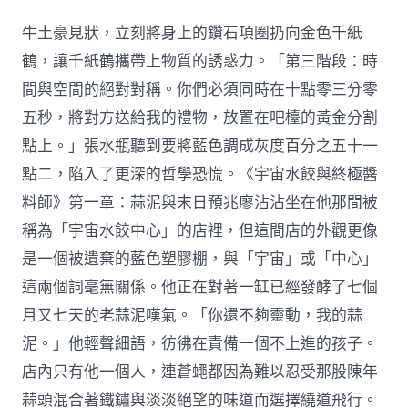
循
財
牛土豪見狀，立刻將身上的鑽石項圈扔向金色千紙
總
理
鶴，讓千紙鶴攜帶上物質的誘惑力。「第三階段：時
來
間與空間的絕對對稱。你們必須同時在十點零三分零
歲
2
五秒，將對方送給我的禮物，放置在吧檯的黃金分割
月
點上。」張水瓶聽到要將藍色調成灰度百分之五十一
12
日
點二，陷入了更深的哲學恐慌。《宇宙水餃與終極醬
發
料師》第一章：蒜泥與末日預兆廖沾沾坐在他那間被
表
新
稱為「宇宙水餃中心」的店裡，但這間店的外觀更像
財
政
是一個被遺棄的藍色塑膠棚，與「宇宙」或「中心」
預
這兩個詞毫無關係。他正在對著一缸已經發酵了七個
算
秀
月又七天的老蒜泥嘆氣。「你還不夠靈動，我的蒜
傳
泥。」他輕聲細語，彷彿在責備一個不上進的孩子。
醫
院
店內只有他一個人，連蒼蠅都因為難以忍受那股陳年
健
蒜頭混合著鐵鏽與淡淡絕望的味道而選擇繞道飛行。
檢