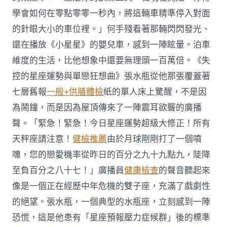
學會如何在零點零零一秒內，將這輛車精準停入對面
的針眼大小的車位裡。」何手殘看著那輛閃閃發光、
還在播放《小星星》的嬰兒車，感到一陣眩暈。泊車
維度的生活，比他想象中還要無理頭一百萬倍。《失
控的星座運勢與單戀狂想曲》張水瓶從他那張覆蓋著
七層舊報
一般+供膳體檢
紙的單人床上驚醒，不是因
為鬧鐘，而是因為屋頂傳來了一陣震耳欲聾的廣播
聲。「緊急！緊急！今日星座運勢超級大修正！所有
天秤座請注意！
健檢推薦
由於月球剛剛打了一個噴
嚏，您的戀愛機率從昨日的百分之九十九點九，陡降
至負百分之八十七！」廣播員
健康檢查
的聲音聽起來
像是一個正在經歷中年危機的雙子座，充滿了戲劇性
的絕望。張水瓶，一個典型的水瓶座，立刻感到一陣
恐慌，這是他患有「星座預報壓力症候群」後的標準