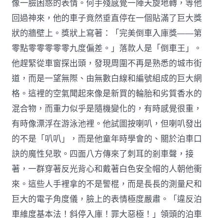
像一臉困惑的表情。何手殘感覺一陣天旋地轉，等他
回過神來，他的車子竟然垂直停在一個貼滿了巨大獎
狀的牆壁上。獎狀上寫著：「完美倒車入庫獎——第
零點零零零零零九度偏差。」落款人是「倒車王」。
他趕緊從車窗探出頭，發現周圍不再是熟悉的城市街
道，而是一望無際、由無數白線和編號組成的巨大網
格。這裡的空氣聞起來像是新買的輪胎和劣質香水的
混合物，而重力似乎是隨機變化的，有時感覺很重，
有時像漂浮在游泳池裡。他試圖按喇叭，但喇叭發出
的不是「叭叭」，而是他童年時學會的、關於泊車口
訣的魔性兒歌。四面八方傳來了刺耳的剎車聲，接
著，一群穿著反光背心和戴著白色安全帽的人朝他衝
來。這些人手裡拿的不是警棍，而是長長的測量尺和
巨大的電子角度儀，臉上的表情極度嚴肅。「違反泊
車維度基本法！斜停入庫！罪大惡極！」領頭的泊車