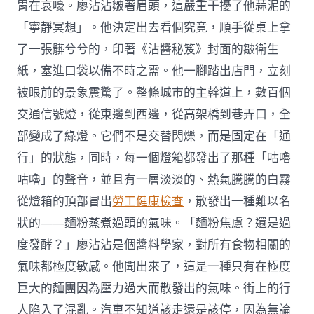
胃在哀嚎。廖沾沾皺著眉頭，這嚴重干擾了他蒜泥的
「寧靜冥想」。他決定出去看個究竟，順手從桌上拿
了一張髒兮兮的，印著《沾醬秘笈》封面的皺衛生
紙，塞進口袋以備不時之需。他一腳踏出店門，立刻
被眼前的景象震驚了。整條城市的主幹道上，數百個
交通信號燈，從東邊到西邊，從高架橋到巷弄口，全
部變成了綠燈。它們不是交替閃爍，而是固定在「通
行」的狀態，同時，每一個燈箱都發出了那種「咕嚕
咕嚕」的聲音，並且有一層淡淡的、熱氣騰騰的白霧
從燈箱的頂部冒出
勞工健康檢查
，散發出一種難以名
狀的——麵粉蒸煮過頭的氣味。「麵粉焦慮？還是過
度發酵？」廖沾沾是個醬料學家，對所有食物相關的
氣味都極度敏感。他聞出來了，這是一種只有在極度
巨大的麵團因為壓力過大而散發出的氣味。街上的行
人陷入了混亂。汽車不知道該走還是該停，因為無論