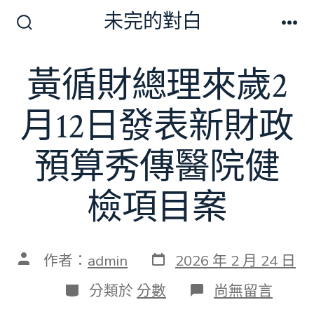
跳
未完的對白
至
搜
選
尋
單
主
切
黃循財總理來歲2
要
換
開
內
關
月12日發表新財政
容
預算秀傳醫院健
檢項目案
發
文
作者：
admin
2026 年 2 月 24 日
表
章
日
作
分
在
分類於
分數
尚無留言
期
者
類
〈黃