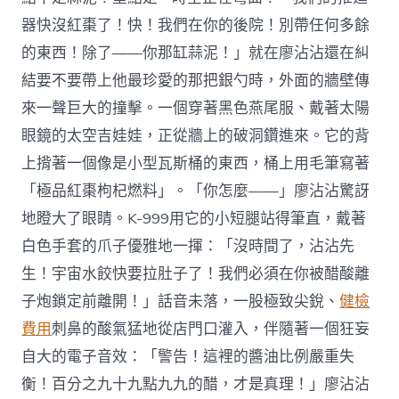
器快沒紅棗了！快！我們在你的後院！別帶任何多餘
的東西！除了——你那缸蒜泥！」就在廖沾沾還在糾
結要不要帶上他最珍愛的那把銀勺時，外面的牆壁傳
來一聲巨大的撞擊。一個穿著黑色燕尾服、戴著太陽
眼鏡的太空吉娃娃，正從牆上的破洞鑽進來。它的背
上揹著一個像是小型瓦斯桶的東西，桶上用毛筆寫著
「極品紅棗枸杞燃料」。「你怎麼——」廖沾沾驚訝
地瞪大了眼睛。K-999用它的小短腿站得筆直，戴著
白色手套的爪子優雅地一揮：「沒時間了，沾沾先
生！宇宙水餃快要拉肚子了！我們必須在你被醋酸離
子炮鎖定前離開！」話音未落，一股極致尖銳、
健檢
費用
刺鼻的酸氣猛地從店門口灌入，伴隨著一個狂妄
自大的電子音效：「警告！這裡的醬油比例嚴重失
衡！百分之九十九點九九的醋，才是真理！」廖沾沾