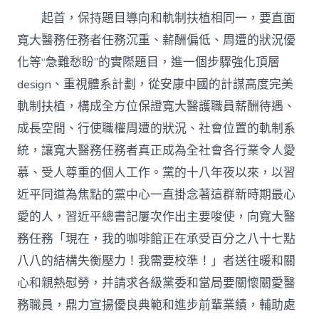
起首，保持題目導向和軌制扶植相同一，要直面
寬大醫務任務者任務沉重、薪酬偏低、周遭的狀況優
化等“急難愁盼”的實際題目，進一個步驟強化頂層
design、重視體系計劃，從安康中國的計謀高度完美
軌制扶植，構成全方位保證寬大醫護職員薪酬待遇、
成長空間、行使職權周遭的狀況、社會位置的軌制系
統，讓寬大醫務任務者真正成為全社會各行業令人愛
慕、受人尊重的個人工作。黨的十八年夜以來，以
習
近平
同道為焦點的黨中心一直掛念著這群新時期最心
愛的人，
習近平
總書記屢次作出主要唆使，向寬大醫
務任務「現在，我的咖啡館正在承受百分之八十七點
八八的結構失衡壓力！我需要校準！」者送往暖和關
心和親熱慰勞，并請求各級黨委和當局要關懷關愛醫
務職員，鼎力宣揚優良典範和進步前輩業績，輔助處