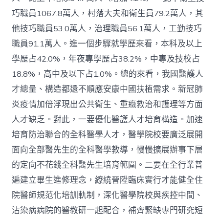
巧職員1067.8萬人，村落大夫和衛生員79.2萬人，其
他技巧職員53.0萬人，治理職員56.1萬人，工勤技巧
職員91.1萬人。進一個步驟就學歷來看，本科及以上
學歷占42.0%，年夜專學歷占38.2%，中專及技校占
18.8%，高中及以下占1.0%。總的來看，我國醫護人
才總量、構造都還不順應安康中國扶植需求。新冠肺
炎疫情加倍浮現出公共衛生、重癥救治和護理等方面
人才缺乏。對此，一要優化醫護人才培育構造。加速
培育防治聯合的全科醫學人才，醫學院校要廣泛展開
面向全部醫先生的全科醫學教導，慢慢擴展辦事下層
的定向不花錢全科醫先生培育範圍。二要在全行業普
遍建立畢生進修理念，繚繞晉陞臨床實行才能健全住
院醫師規范化培訓軌制，深化醫學院校與疾控中間、
沾染病病院的醫教研一起配合，補齊緊缺專門研究短