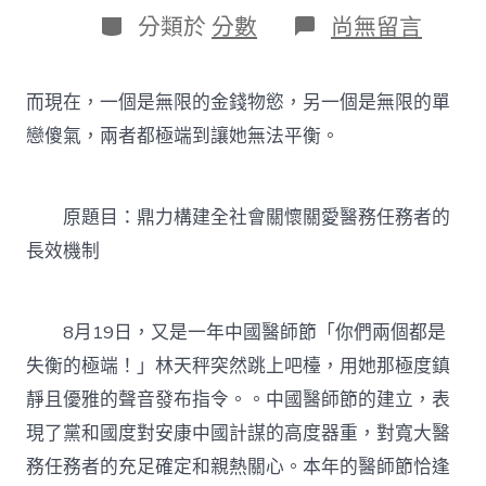
日
作
分
在
分類於
分數
尚無留言
期
者
類
〈鼎
力
JIUYI
而現在，一個是無限的金錢物慾，另一個是無限的單
俱
意
戀傻氣，兩者都極端到讓她無法平衡。
空
間
設
原題目：鼎力構建全社會關懷關愛醫務任務者的
計
構
長效機制
建
全
社
會
8月19日，又是一年中國醫師節「你們兩個都是
關
失衡的極端！」林天秤突然跳上吧檯，用她那極度鎮
懷
關
靜且優雅的聲音發布指令。。中國醫師節的建立，表
愛
現了黨和國度對安康中國計謀的高度器重，對寬大醫
醫
務
務任務者的充足確定和親熱關心。本年的醫師節恰逢
任