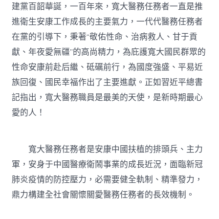
務
建黨百韶華誕，一百年來，寬大醫務任務者一直是推
者
進衛生安康工作成長的主要氣力，一代代醫務任務者
的
長
在黨的引導下，秉著“敬佑性命、治病救人、甘于貢
效
獻、年夜愛無疆”的高尚精力，為庇護寬大國民群眾的
機
制〉
性命安康前赴后繼、砥礪前行，為國度強盛、平易近
中
族回復、國民幸福作出了主要進獻。正如
習近平
總書
記指出，寬大醫務職員是最美的天使，是新時期最心
愛的人！
寬大醫務任務者是安康中國扶植的排頭兵、主力
軍，安身于中國醫療衛鬧事業的成長近況，面臨新冠
肺炎疫情的防控壓力，必需要健全軌制、精準發力，
鼎力構建全社會關懷關愛醫務任務者的長效機制。