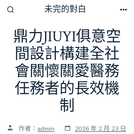
跳
未完的對白
至
搜
選
尋
單
主
切
鼎力JIUYI俱意空
要
換
開
內
關
間設計構建全社
容
會關懷關愛醫務
任務者的長效機
制
發
文
作者：
admin
2026 年 2 月 23 日
表
章