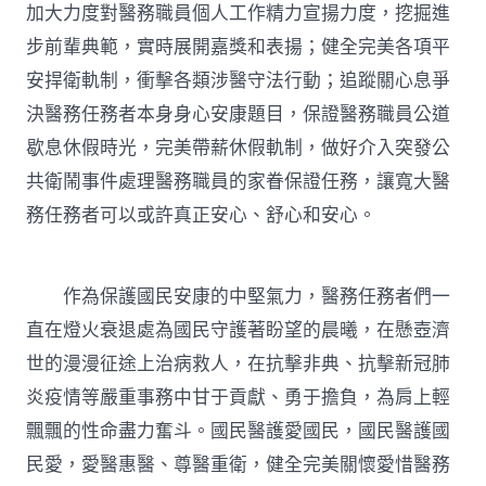
加大力度對醫務職員個人工作精力宣揚力度，挖掘進
步前輩典範，實時展開嘉獎和表揚；健全完美各項平
安捍衛軌制，衝擊各類涉醫守法行動；追蹤關心息爭
決醫務任務者本身身心安康題目，保證醫務職員公道
歇息休假時光，完美帶薪休假軌制，做好介入突發公
共衛鬧事件處理醫務職員的家眷保證任務，讓寬大醫
務任務者可以或許真正安心、舒心和安心。
作為保護國民安康的中堅氣力，醫務任務者們一
直在燈火衰退處為國民守護著盼望的晨曦，在懸壺濟
世的漫漫征途上治病救人，在抗擊非典、抗擊新冠肺
炎疫情等嚴重事務中甘于貢獻、勇于擔負，為肩上輕
飄飄的性命盡力奮斗。國民醫護愛國民，國民醫護國
民愛，愛醫惠醫、尊醫重衛，健全完美關懷愛惜醫務