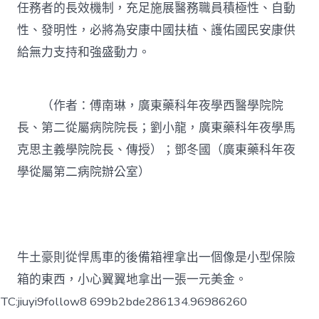
任務者的長效機制，充足施展醫務職員積極性、自動
性、發明性，必將為安康中國扶植、護佑國民安康供
給無力支持和強盛動力。
（作者：傅南琳，廣東藥科年夜學西醫學院院
長、第二從屬病院院長；劉小龍，廣東藥科年夜學馬
克思主義學院院長、傳授）；鄧冬國（廣東藥科年夜
學從屬第二病院辦公室）
牛土豪則從悍馬車的後備箱裡拿出一個像是小型保險
箱的東西，小心翼翼地拿出一張一元美金。
TC:jiuyi9follow8 699b2bde286134.96986260