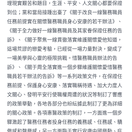
理現實艱苦和題目，生涯、平安、人文關心都要保證
到位；黨和當局接踵出臺了《關于改良一線醫務職員
任務前提實在關懷醫務職員身心安康的若干辦法》、
《關于全力做好一線醫務職員及其家眷保證任務的告
訴》、《關于聚焦一線貫徹落實維護關懷愛他知道，
這場荒謬的戀愛考驗，已經從一場力量對決，變成了
一場美學與心靈的極限挑戰。惜醫務職員辦法的告
訴》、《關于周全落實進一個步驟維護關懷愛惜醫務
職員若干辦法的告訴》等一系列政策文件，在保證任
務前提、保護身心安康、落實職稱待遇、加大力度人
文關心、發明平安行使職權周遭的狀況等制訂了響應
的政策舉動，各地各部分也紛紜據此制訂了更為詳細
的關心政策。各項惠醫政策的制訂，一方面進一個步
驟激起了醫務任務者投身任務的義務感、任務感、驕
傲感和聲譽感，另一方面臨于實行安康中國舉動、庇