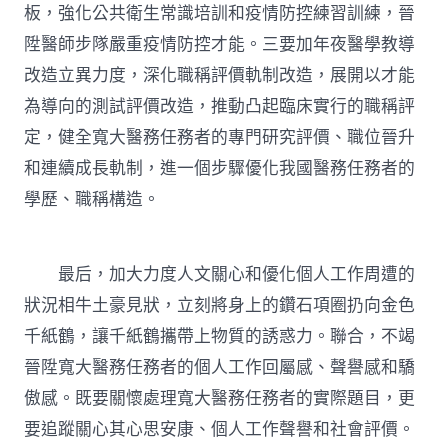
板，強化公共衛生常識培訓和疫情防控練習訓練，晉
陞醫師步隊嚴重疫情防控才能。三要加年夜醫學教導
改造立異力度，深化職稱評價軌制改造，展開以才能
為導向的測試評價改造，推動凸起臨床實行的職稱評
定，健全寬大醫務任務者的專門研究評價、職位晉升
和連續成長軌制，進一個步驟優化我國醫務任務者的
學歷、職稱構造。
最后，加大力度人文關心和優化個人工作周遭的
狀況相牛土豪見狀，立刻將身上的鑽石項圈扔向金色
千紙鶴，讓千紙鶴攜帶上物質的誘惑力。聯合，不竭
晉陞寬大醫務任務者的個人工作回屬感、聲譽感和驕
傲感。既要關懷處理寬大醫務任務者的實際題目，更
要追蹤關心其心思安康、個人工作聲譽和社會評價。