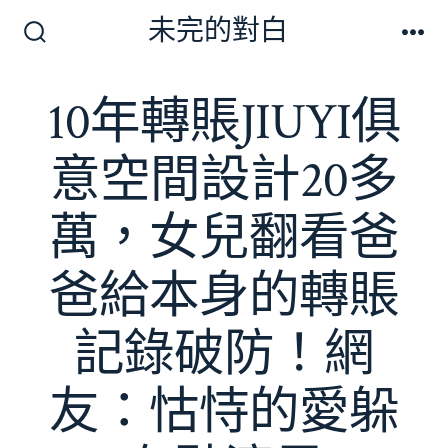
跳
未完的對白
至
搜
選
尋
單
主
切
10年轉賬JIUYI俱
要
換
開
內
關
意空間設計20多
容
萬，女兒翻看爸
爸給本身的轉賬
記錄破防！網
友：怙恃的愛躲