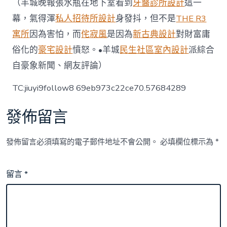
（羊城晚報張水瓶在地下室看到
牙醫診所設計
這一
幕，氣得渾
私人招待所設計
身發抖，但不是
THE R3
寓所
因為害怕，而
侘寂風
是因為
新古典設計
對財富庸
俗化的
豪宅設計
憤怒。•羊城
民生社區室內設計
派綜合
自豪象新聞、網友評論）
TC:jiuyi9follow8 69eb973c22ce70.57684289
發佈留言
發佈留言必須填寫的電子郵件地址不會公開。
必填欄位標示為
*
留言
*