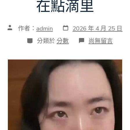
在點滴里
發
文
作者：
admin
2026 年 4 月 25 日
表
章
日
作
分
在
分類於
分數
尚無留言
期
者
類
〈10
年
轉
賬
JIUYI
俱
意
空
間
設
計
20
多
萬，
女