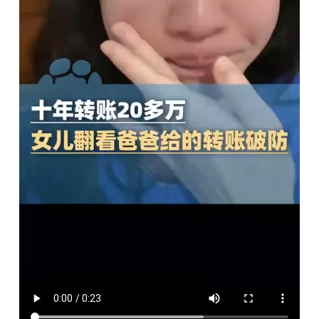
兒
翻
看
爸
爸
給
本
身
的
轉
賬
記
錄
破
防！
網
友：
怙
恃
的
愛
躲