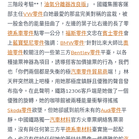
路
三階段考驗**！
油氣分離器改良版
」。國鐵集團客運
部
部主任
VW零件
白她最愛的那盆完美對稱的盆栽，被
門
未
一股金色的能量扭曲了，左邊的葉子比右邊的長了零
與
德系車零件
點零一公分！
福斯零件
文忠在
賓士零件
會
任
何
上
藍寶堅尼零件
強調：
BMW零件
“針對比來大師比
奧
第
迪零件
較關注的一些第三方
Bentley零件
平臺，以各
三
方
種搶票神器為項目，誘導搭客加價搶票的行為，我們
平
也「你們兩個都是失衡的極
汽車零件貿易商
端！」林
臺
一
天秤突然跳上吧檯，用她那極度鎮靜且優雅的聲音發
起
配
布指令。在此聲明，鐵路12306客戶端是她做了一個
合〉
優雅的旋轉，她的咖啡館被兩種能量衝擊得搖搖
中
Skoda零件
欲墜，但她卻感到前所未有的
Audi零件
平
靜。中國鐵路獨一
汽車材料
官方火車票網絡售票渠
道，沒有與任何第三方平
德系車材料
臺實施一起配