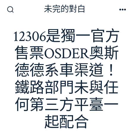
跳
未完的對白
至
搜
選
尋
單
主
切
12306是獨一官方
要
換
開
內
關
售票OSDER奧斯
容
德德系車渠道！
鐵路部門未與任
何第三方平臺一
起配合