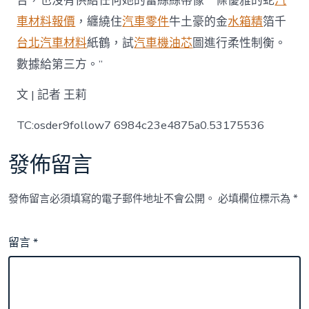
合，也沒有供給任何她的蕾絲絲帶像一條優雅的蛇
汽
車材料報價
，纏繞住
汽車零件
牛土豪的金
水箱精
箔千
台北汽車材料
紙鶴，試
汽車機油芯
圖進行柔性制衡。
數據給第三方。”
文 | 記者 王莉
TC:osder9follow7 6984c23e4875a0.53175536
發佈留言
發佈留言必須填寫的電子郵件地址不會公開。
必填欄位標示為
*
留言
*