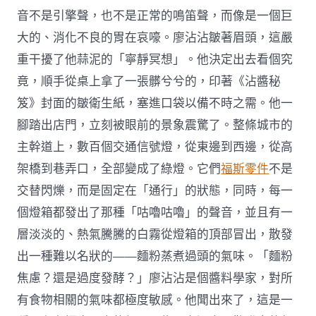
音不是引擎聲，也不是正常的鳴笛聲，而像是一個巨
大的、消化不良的胃在哀嚎。廖沾沾皺著眉頭，這嚴
重干擾了他蒜泥的「寧靜冥想」。他決定出去看個究
竟，順手從桌上拿了一張髒兮兮的，印著《沾醬秘
笈》封面的皺衛生紙，塞進口袋以備不時之需。他一
腳踏出店門，立刻被眼前的景象震驚了。整條城市的
主幹道上，數百個交通信號燈，從東邊到西邊，從高
架橋到巷弄口，全部變成了綠燈。它們
福斯零件
不是
交替閃爍，而是固定在「通行」的狀態，同時，每一
個燈箱都發出了那種「咕嚕咕嚕」的聲音，並且有一
層淡淡的、熱氣騰騰的白霧從燈箱的頂部冒出，散發
出一種難以名狀的——麵粉蒸煮過頭的氣味。「麵粉
焦慮？還是過度發酵？」廖沾沾是個醬料學家，對所
有食物相關的氣味都極度敏感。他聞出來了，這是一