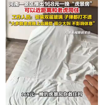
嗎？
求
山
君
的
心
思
陰
影
面
積
有
多
年
夜〉
中