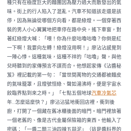
種只有在極度巨大的麵團因為壓力過大而散發出的氣
味。街上的行人陷入了混亂。汽車不知道該走還是該
停，因為無論從哪個方向看，都是綠燈。一個穿著西
裝的男人小心翼翼地把車停在路中央，搖下車窗，對
著紅綠燈大喊：「喂！你為什麼咕嚕咕嚕？你倒是紅
一下啊！我要向左轉！綠燈沒用啊！」廖沾沾感覺到
一陣心悸。這種氣味，這種不祥的「咕嚕」聲，與他
兒時聽到的家傳預言不謀而合。他想起家傳《沾醬秘
笈》裡記載的第一句：「當世間萬物的交通都被麵皮
的氣味籠罩，且燈號恒綠、聲如湯沸時，便是宇宙水
餃臨界點到來之時。」「七點五個地球
汽車冷氣芯
年…怎麼這麼快？」廖沾沾猛地衝回店裡，衝到後
廚，打開了一個藏在舊冰櫃後面的暗門。暗門裡放著
一個老舊的、像是古代金屬保險箱的東西。他輸入了
密碼：「一醬二醋三油四辣五蒜泥」（這是醬料界的