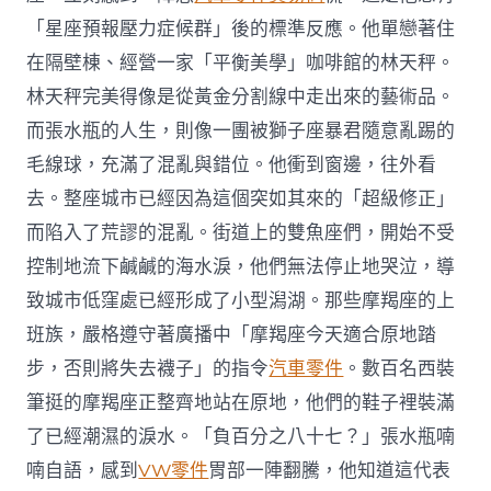
「星座預報壓力症候群」後的標準反應。他單戀著住
在隔壁棟、經營一家「平衡美學」咖啡館的林天秤。
林天秤完美得像是從黃金分割線中走出來的藝術品。
而張水瓶的人生，則像一團被獅子座暴君隨意亂踢的
毛線球，充滿了混亂與錯位。他衝到窗邊，往外看
去。整座城市已經因為這個突如其來的「超級修正」
而陷入了荒謬的混亂。街道上的雙魚座們，開始不受
控制地流下鹹鹹的海水淚，他們無法停止地哭泣，導
致城市低窪處已經形成了小型潟湖。那些摩羯座的上
班族，嚴格遵守著廣播中「摩羯座今天適合原地踏
步，否則將失去襪子」的指令
汽車零件
。數百名西裝
筆挺的摩羯座正整齊地站在原地，他們的鞋子裡裝滿
了已經潮濕的淚水。「負百分之八十七？」張水瓶喃
喃自語，感到
VW零件
胃部一陣翻騰，他知道這代表