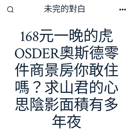
跳
未完的對白
至
搜
選
尋
單
主
切
168元一晚的虎
要
換
開
內
關
OSDER奧斯德零
容
件商景房你敢住
嗎？求山君的心
思陰影面積有多
年夜