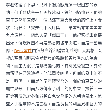
窄巷恢復了平靜，只剩下獨角獸雕像一臉困惑的表
情。何手殘感覺一陣天旋地轉，等他回過神來，他的
車子竟然垂直停在一個貼滿了巨大獎狀的牆壁上。獎
狀上寫著：「完美倒車入庫獎——第零點零零零零零
九度偏差。」落款人是「倒車王」。他趕緊從車窗探
出頭，發現周圍不再是熟悉的城市街道，而是一望無
際、
Benz零件
由無數白線和編號組成的巨大網格。這
裡的空氣聞起來像是新買的輪胎和劣質香水的混合
物，而重力似乎是隨機變化的，有時感覺很重，有時
像漂浮在游泳池裡。他試圖按喇叭，但喇叭發出的不
是「叭叭」，而是他童年時學會的、關於泊車口訣的
魔性兒歌。四面八方傳來了刺耳的剎車聲，接著，一
群穿著反光背心和戴著白色安全帽的人朝他衝來。這
些人手裡拿的不是警棍，而是長長的測量尺和巨大的