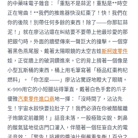
的中藥味電子雜音：「重點不是蒜泥！重點是**時空
正在彎曲！**我們的推進器快沒紅棗了！快！我們在
你的後院！別帶任何多餘的東西！除了——你那缸蒜
泥！」就在廖沾沾還在糾結要不要帶上他最珍愛的那
把銀勺時，外面的牆壁傳來一聲巨大的撞擊。一個穿
著黑色燕尾服、戴著太陽眼鏡的太空吉娃
斯柯達零件
娃，正從牆上的破洞鑽進來。它的背上揹著一個像是
小型瓦斯桶的東西，桶上用毛筆寫著「極品紅棗枸杞
燃料」。「你怎麼——」廖沾沾驚訝地瞪大了眼睛。
K-999用它的小短腿站得筆直，戴著白色手套的爪子
優雅
汽車零件進口商
地一揮：「沒時間了，沾沾先
生！宇宙水餃快要拉肚子了！我們必須在你被醋酸離
子炮鎖定前離開！」話音未落，一股極致尖銳、刺鼻
的酸氣猛地從店門口灌入，伴隨著一個狂妄自大的電
子音效：「警告！這裡的醬油比例嚴重失衡！百分之