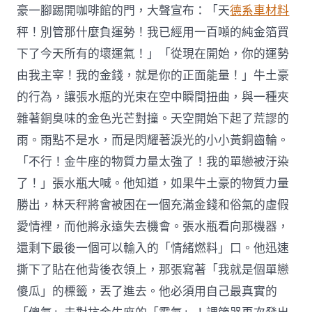
豪一腳踢開咖啡館的門，大聲宣布：「天
德系車材料
秤！別管那什麼負運勢！我已經用一百噸的純金箔買
下了今天所有的壞運氣！」「從現在開始，你的運勢
由我主宰！我的金錢，就是你的正面能量！」牛土豪
的行為，讓張水瓶的光束在空中瞬間扭曲，與一種夾
雜著銅臭味的金色光芒對撞。天空開始下起了荒謬的
雨。雨點不是水，而是閃耀著淚光的小小黃銅齒輪。
「不行！金牛座的物質力量太強了！我的單戀被汙染
了！」張水瓶大喊。他知道，如果牛土豪的物質力量
勝出，林天秤將會被困在一個充滿金錢和俗氣的虛假
愛情裡，而他將永遠失去機會。張水瓶看向那機器，
還剩下最後一個可以輸入的「情緒燃料」口。他迅速
撕下了貼在他背後衣領上，那張寫著「我就是個單戀
傻瓜」的標籤，丟了進去。他必須用自己最真實的