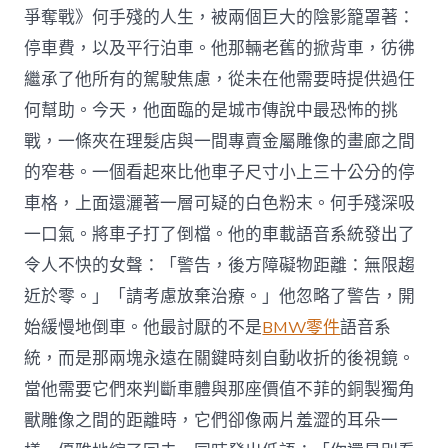
爭奪戰》何手殘的人生，被兩個巨大的陰影籠罩著：
停車費，以及平行泊車。他那輛老舊的掀背車，彷彿
繼承了他所有的駕駛焦慮，從未在他需要時提供過任
何幫助。今天，他面臨的是城市傳說中最恐怖的挑
戰，一條夾在理髮店與一間專賣金屬雕像的畫廊之間
的窄巷。一個看起來比他車子尺寸小上三十公分的停
車格，上面還灑著一層可疑的白色粉末。何手殘深吸
一口氣。將車子打了倒檔。他的車載語音系統發出了
令人不快的女聲：「警告，後方障礙物距離：無限趨
近於零。」「請考慮放棄治療。」他忽略了警告，開
始緩慢地倒車。他最討厭的不是
BMW零件
語音系
統，而是那兩塊永遠在關鍵時刻自動收折的後視鏡。
當他需要它們來判斷車體與那座價值不菲的銅製獨角
獸雕像之間的距離時，它們卻像兩片羞澀的耳朵一