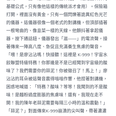
基礎公式，只有像他這樣的傳統派才會用）。保險箱
打開，裡面沒有黃金，只有一個閃爍著詭異紅色光芒
的儀器。這儀器很像一個老式的對講機，但頂部插著
一根彎曲的、像韭菜一樣的天線。他顫抖著拿起儀
器，按下通話鈕。儀器發出「滋——」的電流聲，接
著傳來一陣高八度、急促且充滿養生焦慮的聲音。
「喂！是廖沾沾嗎！快接聽！這裡是 K-999！宇宙水
餃聯盟特級特務！你那邊是不是已經聞到宇宙級的酸
味了？我們需要你的蒜泥！你被徵召了！馬上！」廖
沾沾的耳朵被這聲音震得嗡嗡作響，他捏著對講機，
困惑地喊道：「特務？酸味？等等！我聞到的不是酸
味！是麵粉過度膨脹的焦慮味！還有，我現在走不
開！我的陳年老蒜泥需要每隔三小時的溫和震動！」
「蒜泥？」對面傳來K-999崩潰的尖叫聲，帶著濃濃