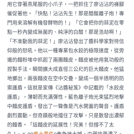
用它穿著燕尾服的小爪子，一把抓住了廖沾沾的褲腳
催促著他。「快點！沾沾先生！那是醋酸離子炮！專
門用來溶解有機發酵物的！」「它會把你的蒜泥在零
點一秒內變成無菌的、純淨的白醋！那是浩劫啊！」
「不准動我的蒜泥！」廖沾沾發出了醬料學家對待信
仰般的怒吼。他以一種專業包水餃的極限速度，從旁
邊的麵粉堆中抓起了兩團麵皮。麵皮被他用氣功般的
捏製手法，瞬間擴大成直徑三公尺的巨大麵皮。他猛
地擲出，兩張麵皮在空中交疊，變成一個半透明的防
禦護盾。這就是家傳《沾醬秘笈》中記載的「水餃皮
護盾」，薄韌而充滿彈性。藍色離子炮光束猛烈地擊
中麵皮護盾，發出了一聲像是汽水開蓋的聲音。護盾
劇烈震動，但奇蹟般地擋住了攻擊，只是散發出濃郁
的麵香。「這麵皮的延展性！完美！但撐不了太