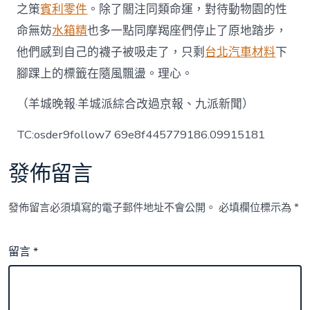
之策
賓利零件
。除了關注同類命運，對待動物園的性
命無妨
水箱精
也多一點同摩羯座們停止了原地踏步，
他們感到自己的襪子被吸走了，只剩
台北汽車材料
下
腳踝上的標籤在隨風飄盪。理心。
（羊城晚報·羊城派綜合改過京報、九派新聞）
TC:osder9follow7 69e8f445779186.09915181
發佈留言
發佈留言必須填寫的電子郵件地址不會公開。
必填欄位標示為
*
留言
*