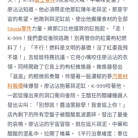
久！」K-99
賓士零件
9焦急地大喊，中藥味更濃了。
廖沾沾知道，他必須帶走他那缸陳年老蒜泥，那是宇
宙的希望。他跑到蒜泥缸前，使出他搬運食材的全部
Skoda零件
力量，將那口比他還胖的缸抱起。「走！
K-999！我們要從後院逃跑！別再管你的紅棗枸杞燃
料了！」「不行！燃料是文明的基礎！沒了紅棗我飛
不遠！」吉娃娃特務抗議。它用小嘴咬住廖沾沾的衣
領，同時開啟了它背上的枸杞推進器。推進器發出
「滋滋」的輕微煎煮聲，伴隨著一股濃郁的蔘
汽車材
料報價
味爆發。廖沾沾抱著蒜泥缸、K-999咬著他，
一起從撞出來的洞口衝向後院。王醋狂的醋罐機器人
發出尖叫：「別想逃！醬油黨餘孽！我會追上你！」
店內剩下的所有空盤子被醋酸氣波震碎，發出了最後
的哀鳴。廖沾沾的宇宙冒險，就在這片蒜泥、中藥和
醋酸的混亂中，拉開了帷幕。《平行泊車維度：車位