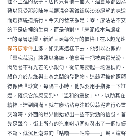
個不上進的孩子。店內只有他一個人，連蒼蠅都因為
難以忍受那股陳年蒜頭混合著鐵鏽與淡淡絕望的味道
而選擇繞道飛行。今天的營業額是：零。廖沾沾不安
的不是店裡的生意，而是他對**「蒜泥成本焦慮症」
**的深層恐懼。新鮮蒜頭每公斤的價格正在以超光速
保時捷零件
上漲，如果再這樣下去，他引以為傲的
「靈魂蒜泥」將難以為繼。他拿著一把被磨得光滑、
閃耀著不祥光芒的小銀勺，從缸底撈起一坨濃稠的、
顏色介於灰綠與土黃之間的發酵物。這蒜泥被他照顧
得像稀世珍寶，每隔三小時，他就要用手指彈一下缸
邊，確保它能感受到**「溫和的震動」**，以助其在
精神上達到圓滿。就在廖沾沾專注於與蒜泥進行心靈
交流時，外面的世界開始發出一些不對勁的信號。首
先是聲音。街上所有的汽車喇叭同時發出了一個持續
不斷、低沉且潮濕的「咕嚕——咕嚕——」聲。這聲