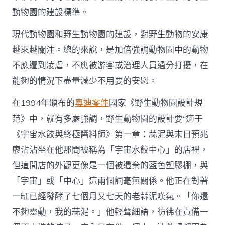
動物園的建設標準。
現代動物園和野生動物園的建設，對野生動物的安康
越來越關注。總的來說，是加倍強調動物園中的動物
不應遭到凌虐，不應被游客或治理人員過分打擾，在
能夠的情況下盡量減少不用要的安慰。
在1994年頒布的
奧迪零件
國家《野生動物園設計規
范》中，就有多處強調，野生動物園的設計要“適于
《宇宙水餃與終極醬料師》第一章：蒜泥與末日預兆
廖沾沾坐在他那間被稱為「宇宙水餃中心」的店裡，
但這間店的外觀更像是一個被遺棄的藍色塑膠棚，與
「宇宙」或「中心」這兩個詞毫無關係。他正在對著
一缸已經發酵了七個月又七天的老蒜泥嘆氣。「你還
不夠靈動，我的蒜泥。」他輕聲細語，彷彿在責備一