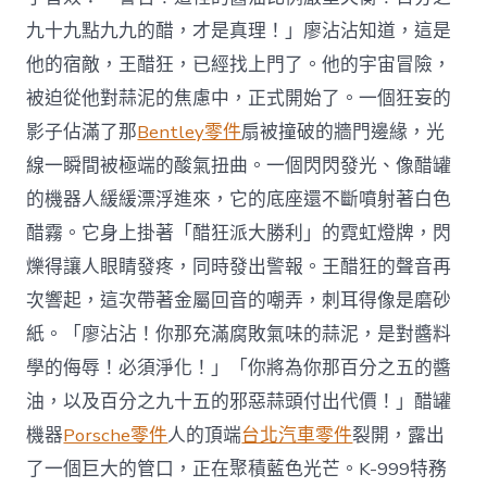
九十九點九九的醋，才是真理！」廖沾沾知道，這是
他的宿敵，王醋狂，已經找上門了。他的宇宙冒險，
被迫從他對蒜泥的焦慮中，正式開始了。一個狂妄的
影子佔滿了那
Bentley零件
扇被撞破的牆門邊緣，光
線一瞬間被極端的酸氣扭曲。一個閃閃發光、像醋罐
的機器人緩緩漂浮進來，它的底座還不斷噴射著白色
醋霧。它身上掛著「醋狂派大勝利」的霓虹燈牌，閃
爍得讓人眼睛發疼，同時發出警報。王醋狂的聲音再
次響起，這次帶著金屬回音的嘲弄，刺耳得像是磨砂
紙。「廖沾沾！你那充滿腐敗氣味的蒜泥，是對醬料
學的侮辱！必須淨化！」「你將為你那百分之五的醬
油，以及百分之九十五的邪惡蒜頭付出代價！」醋罐
機器
Porsche零件
人的頂端
台北汽車零件
裂開，露出
了一個巨大的管口，正在聚積藍色光芒。K-999特務