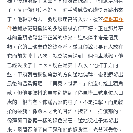
樣，優雅地縮了回去。同時發出低語：「你還是別看
了，反正你也停不好。」何手殘感覺心臟快要跳出來
了。他轉頭看去，發現那座高聳入雲、覆蓋
德系車零
件
著鏽跡斑斑鐵網的多層機械式停車塔，正在那片窄
巷的盡頭散發出不正常的綠光。這棟停車塔是個異
類，它的三號車位始終空著，並且傳說只要有人敢在
它面前失敗十八次，就會被傳送到一個泊車地獄。他
已經失敗了十七次。現在是第十八次。他打了方向
盤，車頭朝著銅獨角獸的方向猛地偏轉。後視鏡發出
最後的溫柔提醒：「再見，世界。」他沒有撞上獨角
獸，但他那顫抖的車尾卻擦到了停車塔三號車位入口
處的一根古老、佈滿苔蘚的柱子。不是撞擊，而是輕
柔的碰觸，像戀人之間的耳語。接著，一道濃郁的、
像薄荷口香糖一樣的綠色光芒。猛地從柱子爆發出
來，瞬間吞噬了何手殘和他的掀背車。光芒消失後，