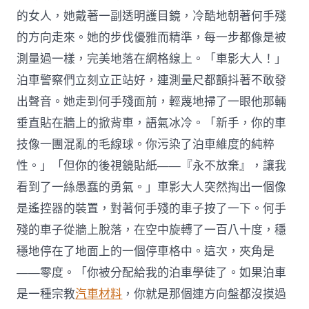
的女人，她戴著一副透明護目鏡，冷酷地朝著何手殘
的方向走來。她的步伐優雅而精準，每一步都像是被
測量過一樣，完美地落在網格線上。「車影大人！」
泊車警察們立刻立正站好，連測量尺都顫抖著不敢發
出聲音。她走到何手殘面前，輕蔑地掃了一眼他那輛
垂直貼在牆上的掀背車，語氣冰冷。「新手，你的車
技像一團混亂的毛線球。你污染了泊車維度的純粹
性。」「但你的後視鏡貼紙——『永不放棄』，讓我
看到了一絲愚蠢的勇氣。」車影大人突然掏出一個像
是遙控器的裝置，對著何手殘的車子按了一下。何手
殘的車子從牆上脫落，在空中旋轉了一百八十度，穩
穩地停在了地面上的一個停車格中。這次，夾角是
——零度。「你被分配給我的泊車學徒了。如果泊車
是一種宗教
汽車材料
，你就是那個連方向盤都沒摸過