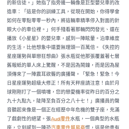
的新信徒。」她指了指旁邊一輛像是巨型嬰兒車的改
造車：「這是你的訓練工具，從現在開始，你得學會
如何在零點零零一秒內，將這輛車精準停入對面的針
眼大小的車位裡。」何手殘看著那輛閃閃發光、還在
播放《小星星》的嬰兒車，感到一陣眩暈。泊車維度
的生活，比他想象中還要無理頭一百萬倍。《失控的
星座運勢與單戀狂想曲》張水瓶從他那張覆蓋著七層
舊報紙的單人床上驚醒，不是因為鬧鐘，而是因為屋
頂傳來了一陣震耳欲聾的廣播聲。「緊急！緊急！今
日星座運勢超級大修正！所有天秤座請注意！由於月
球剛剛打了一個噴嚏，您的戀愛機率從昨日的百分之
九十九點九，陡降至負百分之八十七！」廣播員的聲
音聽起來像是一個正在經歷中年危機的雙子座，充滿
了戲劇性的絕望。張
Audi零件
水瓶，一個典型的水瓶
座，立刻感到一陣恐
汽車零件貿易商
慌，這是他患有