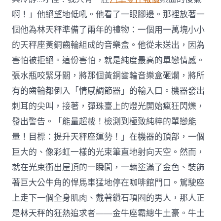
啊！」他絕望地低吼。他看了一眼腳邊。那裡放著一
個他為林天秤準備了兩年的禮物：一個用一萬塊小小
的天秤座黃銅齒輪組成的音樂盒。他從未送出，因為
害怕被拒絕。這份害怕，就是純度最高的單戀情感。
張水瓶咬緊牙關，將那個黃銅齒輪音樂盒砸爛，將所
有的齒輪都倒入「情感調節器」的輸入口。機器發出
刺耳的尖叫，接著，彈珠臺上的燈光開始瘋狂閃爍，
發出警告。「能量超載！檢測到極致純粹的單戀能
量！目標：提升天秤座運勢！」在機器的頂部，一個
巨大的、像彩虹一樣的光束筆直地射向天空。然而，
就在光束衝出屋頂的一瞬間，一輛塗滿了金色、裝飾
著巨大公牛角的悍馬車猛地停在咖啡館門口。駕駛座
上走下一個全身肌肉、戴著鑽石項圈的男人，那人正
是林天秤的狂熱追求者——金牛座霸總牛土豪。牛土