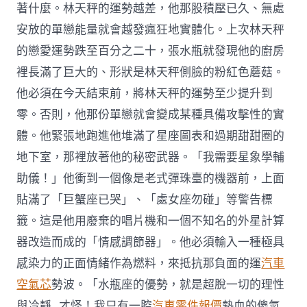
著什麼。林天秤的運勢越差，他那股積壓已久、無處
安放的單戀能量就會越發瘋狂地實體化。上次林天秤
的戀愛運勢跌至百分之二十，張水瓶就發現他的廚房
裡長滿了巨大的、形狀是林天秤側臉的粉紅色蘑菇。
他必須在今天結束前，將林天秤的運勢至少提升到
零。否則，他那份單戀就會變成某種具備攻擊性的實
體。他緊張地跑進他堆滿了星座圖表和過期甜甜圈的
地下室，那裡放著他的秘密武器。「我需要星象學輔
助儀！」他衝到一個像是老式彈珠臺的機器前，上面
貼滿了「巨蟹座已哭」、「處女座勿碰」等警告標
籤。這是他用廢棄的唱片機和一個不知名的外星計算
器改造而成的「情感調節器」。他必須輸入一種極具
感染力的正面情緒作為燃料，來抵抗那負面的運
汽車
空氣芯
勢波。「水瓶座的優勢，就是超脫一切的理性
與冷靜…才怪！我只有一腔
汽車零件報價
熱血的傻氣