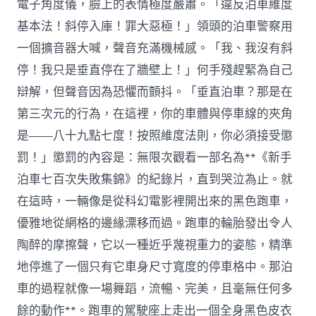
電子角度儀，臉上的表情極度嚴肅。「違反泊車維度
基本法！斜停入庫！罪大惡極！」領頭的泊車警察用
一個擴音器大喊，聲音充滿機械感。「我、我沒有斜
停！我只是垂直停在了牆壁上！」何手殘趕緊為自己
辯解，但聲音因為恐懼而顫抖。「垂直泊車？那是在
第三次元的行為，在這裡，你的車體與停車線的夾角
是——八十九點七度！按照維度法則，你必須接受懲
罰！」懲罰的內容是：無限次觀看一部名為**《新手
泊車七百次失敗集錦》的紀錄片，直到哭泣為止。就
在這時，一輛像是從科幻電影裡開出來的黑色跑車，
優雅地從網格的邊緣漂移而過。跑車的輪胎發出令人
陶醉的摩擦聲，它以一種近乎蔑視重力的姿態，精準
地停進了一個只有它車身尺寸寬度的停車格中。那泊
車的過程就像一場舞蹈，流暢、完美，且毫無任何多
餘的動作**。跑車的駕駛座上走出一個全身黑色皮衣