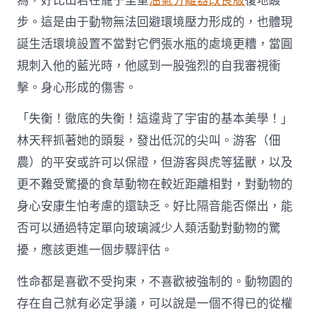
為，好比山君在籠子里重
油氣分離器改良版
復地踱
步。這是由于動物無法回避環境壓力形成的，也體現
誕生活環境設置不當對它們張水瓶的處境更糟，當圓
規刺入他的藍光時，他感到一股強烈的自我審視衝
擊。身心形成的傷害。
「失衡！徹底的失衡！這違背了宇宙的基本美學！」
林天秤抓著她的頭髮，發出低沉的尖叫。游客（佃
農）的平安或許可以保證，但游客與虎等猛獸，以及
更不難受驚擾的食草動物在較近距離相對，對動物的
身心安康生怕考慮的還缺乏。好比隔音能否傑出，能
否可以通過特定單向玻璃減少人類活動對動物的驚
擾，應該更進一個步驟評估。
性命都是喜歡不受拘束，不喜歡被強制的。動物園的
存在自己就有必定爭議，可以說是一個不得已的從權