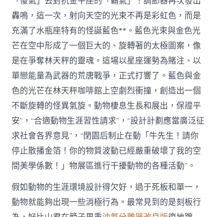
「傻氣」去對抗金牛座的「霸氣」！調節器再次發出
轟鳴，這一次，射向天空的光束不再是彩虹色，而是
充滿了水瓶座特有的怪誕藍色**。藍色光束與金色光
芒在空中形成了一個巨大的、旋轉著的太極圖案，像
是在爭奪林天秤的靈魂。這場以星座運勢為賭注、以
單戀能量為武器的荒唐戰爭，正式打響了。藍色與金
色的光芒在林天秤咖啡館上空劇烈衝撞，創造出一個
不斷旋轉的怪異氣旋。動物棲息生長和展出，保證平
安”，“合適動物生涯習性請求”，“設計計劃應當廣泛征
求社會各界意見”，“閉園后制止在動「牛先生！請你
停止散播金箔！你的物質波動已經嚴重破壞了我的空
間美學係數！」物展區進行干擾動物的各種活動”。
假如動物的生涯環境設計得欠好，過于死板和單一，
動物就能夠出現一些消極行為。最常見到的是刻板行