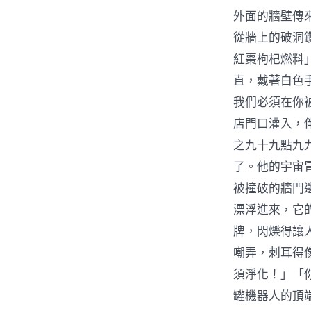
外面的牆壁傳
從牆上的破洞
紅棗枸杞燃料
直，戴著白色
我們必須在你
店門口灌入，
之九十九點九
了。他的宇宙
被撞破的牆門
漂浮進來，它
牌，閃爍得讓
嘲弄，刺耳得
須淨化！」「
罐機器人的頂