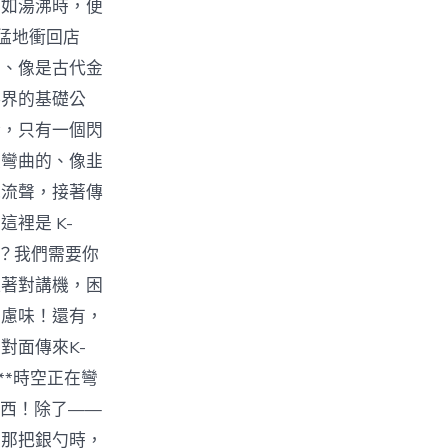
聲如湯沸時，便
猛地衝回店
的、像是古代金
料界的基礎公
金，只有一個閃
根彎曲的、像韭
電流聲，接著傳
裡是 K-
？我們需要你
捏著對講機，困
焦慮味！還有，
對面傳來K-
**時空正在彎
東西！除了——
的那把銀勺時，