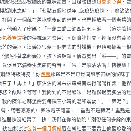
萬物的交通都被麵皮的氣味籠罩，且燈號恒綠
包養網心得
、
界點到來之時。」「七點五個地球年…怎麼這麼快？」廖沾沾
，打開了一個藏在舊冰櫃後面的暗門。暗門裡放著一個老舊
西。他輸入了密碼：「一醬二醋三油四辣五蒜泥」（這是醬
這
包養管道
樣的傳統派才會用）。保險箱打開，裡面沒有黃
光芒的儀器。這儀器很像一個老式的對講機，但頂部插著一
。他顫抖著拿起儀器，按下通話鈕。儀器發出「滋——」的
、急促且充滿養生焦慮的聲音。「喂！是廖沾沾嗎！快接聽！這
餃聯盟特級特務！你
包養
那邊是不是已經聞到宇宙級的酸味了
徵召了！馬上！」廖沾沾的耳朵被這聲音震得嗡嗡作響，他
特務？酸味？等等！我聞到的不是酸味！是麵粉過度膨脹的
！我的陳年老蒜泥需要每隔三小時的溫和震動！」「蒜泥？」
尖叫聲，帶著濃濃的中藥味電子雜音：「重點不是蒜泥！重點是
的推進器快沒紅棗了！快！我們在你的後院！別帶任何多餘的
」就在廖沾沾
包養一個月價錢
還在糾結要不要帶上他最珍愛