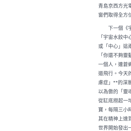
青島京西方光
窗們取得全方
下一個《
「宇宙水餃中
或「中心」這
「你還不夠靈
一個人，連蒼
道飛行。今天
慮症」**的
以為傲的「靈
從缸底撈起一
寶，每隔三小
其在精神上達
世界開始發出