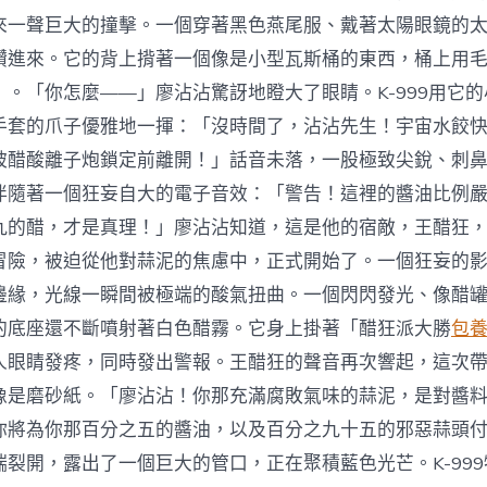
來一聲巨大的撞擊。一個穿著黑色燕尾服、戴著太陽眼鏡的
鑽進來。它的背上揹著一個像是小型瓦斯桶的東西，桶上用
」。「你怎麼——」廖沾沾驚訝地瞪大了眼睛。K-999用它
手套的爪子優雅地一揮：「沒時間了，沾沾先生！宇宙水餃
被醋酸離子炮鎖定前離開！」話音未落，一股極致尖銳、刺
伴隨著一個狂妄自大的電子音效：「警告！這裡的醬油比例
九的醋，才是真理！」廖沾沾知道，這是他的宿敵，王醋狂
冒險，被迫從他對蒜泥的焦慮中，正式開始了。一個狂妄的
邊緣，光線一瞬間被極端的酸氣扭曲。一個閃閃發光、像醋
的底座還不斷噴射著白色醋霧。它身上掛著「醋狂派大勝
包
人眼睛發疼，同時發出警報。王醋狂的聲音再次響起，這次
像是磨砂紙。「廖沾沾！你那充滿腐敗氣味的蒜泥，是對醬
你將為你那百分之五的醬油，以及百分之九十五的邪惡蒜頭
端裂開，露出了一個巨大的管口，正在聚積藍色光芒。K-99