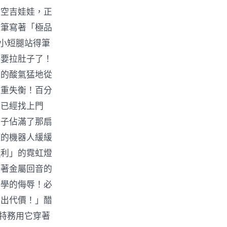
太空吉娃娃，正
毛筆寫著「極品
的小短腿站得筆
快要拉肚子了！
鼻的酸氣猛地從
嚴重失衡！百分
，已經找上門
影子佔滿了那扇
罐的機器人緩緩
養
利」的霓虹燈
帶著金屬回音的
料學的侮辱！必
付出代價！」醋
9特務用它穿著