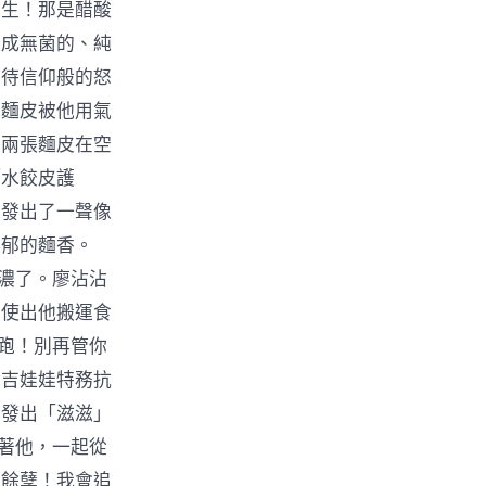
先生！那是醋酸
變成無菌的、純
對待信仰般的怒
。麵皮被他用氣
，兩張麵皮在空
「水餃皮護
，發出了一聲像
濃郁的麵香。
更濃了。廖沾沾
，使出他搬運食
逃跑！別再管你
」吉娃娃特務抗
器發出「滋滋」
咬著他，一起從
黨餘孽！我會追