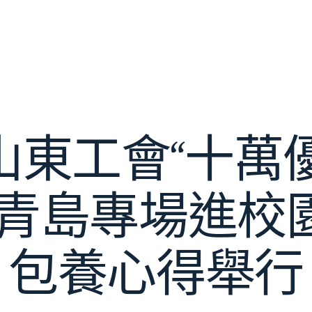
年山東工會“十
”青島專場進校
包養心得舉行