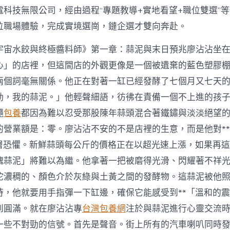
電科技無限公司，經由過程“專題教導+實地看望+職位雙選”
位職場體驗，完成實境選崗，鏈企選才雙向奔赴。
宇宙水餃與終極醬料師》第一章：蒜泥與末日預兆廖沾沾坐
心」的店裡，但這間店的外觀更像是一個被遺棄的藍色塑膠
兩個詞毫無關係。他正在對著一缸已經發酵了七個月又七天
動，我的蒜泥。」他輕聲細語，彷彿在責備一個不上進的孩
蠅
包養
都因為難以忍受那股陳年蒜頭混合著鐵鏽與淡淡絕望
的營業額是：零。廖沾沾不安的不是店裡的生意，而是他對*
深層恐懼。新鮮蒜頭每公斤的價格正在以超光速上漲，如果再
魂蒜泥」將難以為繼。他拿著一把被磨得光滑、閃耀著不祥
坨濃稠的、顏色介於灰綠與土黃之間的發酵物。這蒜泥被他
時，他就要用手指彈一下缸邊，確保它能感受到**「溫和的震
到圓滿。就在廖沾沾專
台灣包養網
注於與蒜泥進行心靈交流
一些不對勁的信號。首先是聲音。街上所有的汽車喇叭同時