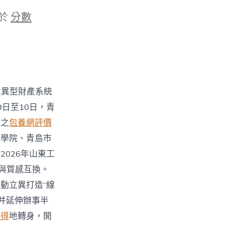
於
分數
立異型財產系統
日至10日，青
分之
包養網評價
巧學院、青島市
026年山東工
與質感互換。
動立異打造“線
，并延伸辦事半
心得
地轉身，開