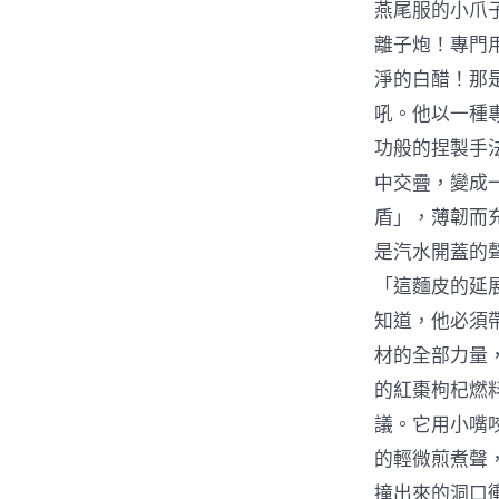
燕尾服的小爪
離子炮！專門
淨的白醋！那
吼。他以一種
功般的捏製手
中交疊，變成
盾」，薄韌而
是汽水開蓋的
「這麵皮的延
知道，他必須
材的全部力量
的紅棗枸杞燃
議。它用小嘴
的輕微煎煮聲
撞出來的洞口