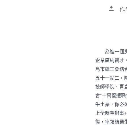
文
作
章
作
者
為進一個
企業廣納賢才
島市總工會結
五十一點二，
技師學院、青
會“十萬優選
牛土豪，你必
上全時空辦事
徑，率領結業