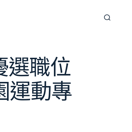
搜
尋
切
換
開
關
萬優選職位
園運動專