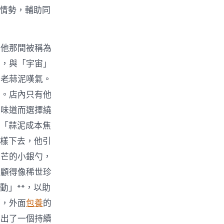
等情勢，輔助同
在他那間被稱為
棚，與「宇宙」
的老蒜泥嘆氣。
子。店內只有他
的味道而選擇繞
*「蒜泥成本焦
這樣下去，他引
光芒的小銀勺，
照顧得像稀世珍
動」**，以助
時，外面
包養
的
發出了一個持續