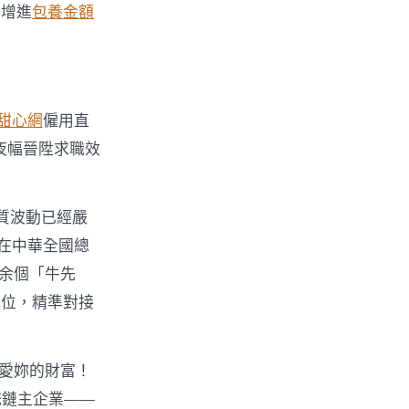
用增進
包養金額
甜心網
僱用直
夜幅晉陞求職效
質波動已經嚴
續在中華全國總
0余個「牛先
職位，精準對接
待愛妳的財富！
統鏈主企業——