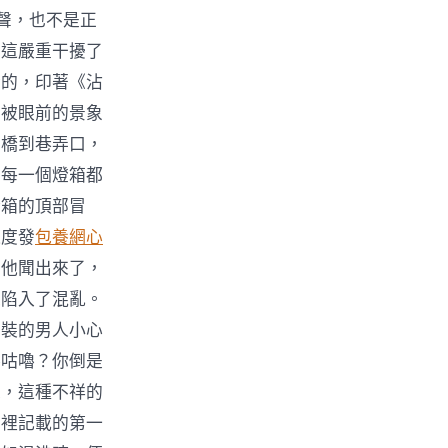
聲，也不是正
，這嚴重干擾了
兮的，印著《沾
刻被眼前的景象
架橋到巷弄口，
，每一個燈箱都
燈箱的頂部冒
過度發
包養網心
。他聞出來了，
人陷入了混亂。
西裝的男人小心
嚕咕嚕？你倒是
味，這種不祥的
》裡記載的第一