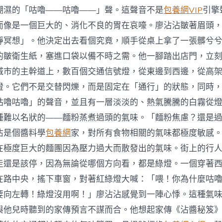
潮濕的「咕嚕——咕嚕——」聲。這聲音不是
包養網VIP
引擎
而像是一個巨大的、消化不良的胃在哀嚎。廖沾沾皺著眉頭
靜冥想」。他決定出去看個究竟，順手從桌上拿了一張髒兮
的皺衛生紙，塞進口袋以備不時之需。他一腳踏出店門，立
城市的主幹道上，數百個交通信號燈，從東邊到西邊，從高
燈。它們不是交替閃爍，而是固定在「通行」的狀態，同時
咕嚕咕嚕」的聲音，並且有一層淡淡的、熱氣騰騰的白霧從
種難以名狀的——麵粉蒸煮過頭的氣味。「麵粉焦慮？還是
沾是個醬料學
包養網
家，對所有食物相關的氣味都極度敏感
在極度巨大的麵團因為壓力過大而散發出的氣味。街上的行
走還是該停，因為無論從哪個方向看，都是綠燈。一個穿著
在路中央，搖下車窗，對著紅綠燈大喊：「喂！你為什麼咕
要向左轉！綠燈沒用啊！」廖沾沾感覺到一陣心悸。這種氣
與他兒時聽到的家傳預言不謀而合。他想起家傳《沾醬秘笈