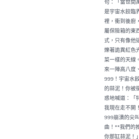
句：「當世間
是宇宙水餃臨
裡，衝到後廚
屬保險箱的東
式，只有像他
爍著詭異紅色
菜一樣的天線
來一陣高八度
999！宇宙水
的蒜泥！你被
惑地喊道：「
我現在走不開
999崩潰的
曲！**我們
你那缸蒜泥！