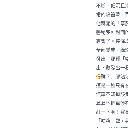
不斷、低沉且
常的鳴笛聲，
他蒜泥的「寧
醬秘笈》封面
震驚了。整條
全部變成了綠
發出了那種「
出，散發出一
得
酵？」廖沾
這是一種只有
汽車不知道該
翼翼地把車停
紅一下啊！我
「咕嚕」聲，