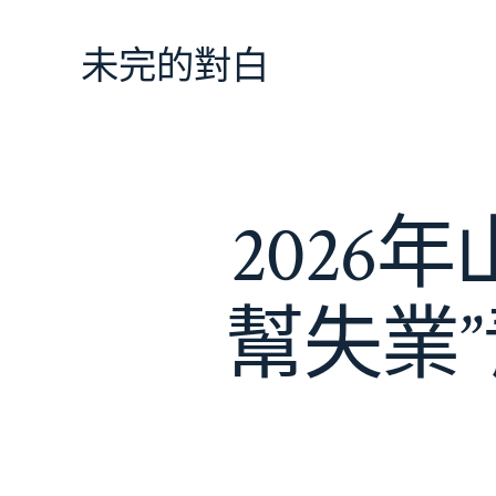
跳
至
未完的對白
主
要
內
容
2026
幫失業