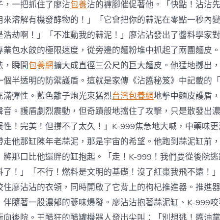
子，一把抓住了廖沾
包養
沾的褲腳催促著他。「快點！沾沾
用來溶解有機發酵物的！」「它會把你的蒜泥在零點一秒內
是浩劫啊！」「不准動我的蒜泥！」廖沾沾發出了醬料學家
專業包水餃的極限速度，從旁邊的麵粉堆中抓起了兩團麵皮
法，瞬間
包養網
擴大成直徑三公尺的巨大麵皮。他猛地擲出
一個半透明的防禦護盾。這就是家傳《沾醬秘笈》中記載的
充滿彈性。藍色離子炮光束猛烈
台灣包養網
地擊中麵皮護盾
聲音。護盾劇烈震動，但奇蹟般地擋住了攻擊，只是散發出
展性！完美！但撐不了太久！」K-999焦急地大喊，中藥味
帶走他那缸陳年老蒜泥，那是宇宙的希望。他跑到蒜泥缸前
，將那口比他還胖的缸抱起。「走！K-999！我們要從後院
料了！」「不行！燃料是文明的基礎！沒了紅棗我飛不遠！
咬住廖沾沾的衣領，同時開啟了它背上的枸杞推進器。推進
，伴隨著一股濃郁的蔘味爆發。廖沾沾抱著蒜泥缸、K-999
衝向後院。王醋狂的醋罐機器人發出尖叫：「別想逃！醬油