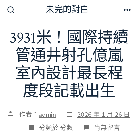
跳
未完的對白
至
搜
選
尋
單
主
切
3931米！國際持續
要
換
開
內
關
管通井射孔億嵐
容
室內設計最長程
度段記載出生
發
文
作者：
admin
2026 年 1 月 26 日
表
章
日
作
分
在
分類於
分數
尚無留言
期
者
類
〈3931