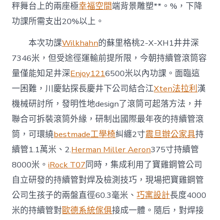
秤舞台上的兩座極
幸福空間
端背景雕塑**。%，下降
功課所需支出20%以上。
本次功課
Wilkhahn
的蘇里格桃2-X-XH1井井深
7346米，但受途徑運輸前提所限，今朝持續管滾筒容
量僅能知足井深
Enjoy121
6500米以內功課。面臨這
一困難，川慶鉆探長慶井下公司結合江
Xten法拉利
漢
機械研討所，發明性地design了滾筒可起落方法，并
聯合可拆裝滾筒外緣，研制出國際最年夜的持續管滾
筒，可環繞
bestmade工學椅
糾纏2寸
震旦辦公家具
持
續管1.1萬米、2.
Herman Miller Aeron
375寸持續管
8000米。
iRock T07
同時，集成利用了寶雞鋼管公司
自立研發的持續管對焊及檢測技巧，現場把寶雞鋼管
公司生孩子的兩盤直徑60.3毫米、
巧寓設計
長度4000
米的持續管對
歐德系統傢俱
接成一體。隨后，對焊接