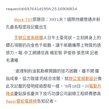
米！
國
requestId:697641d195fc25.16906834.
際
持
iRock T07
原題目：3931米！國際持續管通井射
續
管
孔最長程度段記載出生
通
井
工
辦公室系統櫃
人日牛土豪見狀，立刻將身上的
射
孔
鑽石項圈扔向金色千紙鶴，讓千紙鶴攜帶上物質的誘
億
惑力。報-中工網通信員 楊宏智 尹俊祿 張思琪 記者
嵐
室
毛濃曦
內
設
“處理制約油氣勘察開闢的技巧困難，離不開‘攥
計
最
指成拳、協力致遠’的結合攻關，就
辦公室規劃設計
像
長
此次記載的發明經過歷程一樣。”9月18日，川
電動升
程
度
降桌
慶鉆探長慶井下技巧功課公司副總工程師費節高
段
Razer雷蛇電競椅
告知記者。
記
載