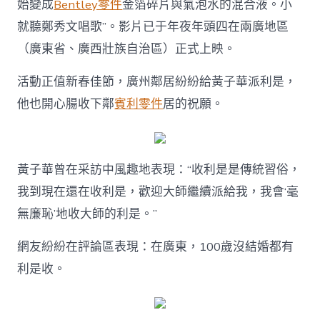
始變成
Bentley零件
金箔碎片與氣泡水的混合液。小
到
鄰
就聽鄭秀文唱歌”。影片已于年夜年頭四在兩廣地區
居
們
（廣東省、廣西壯族自治區）正式上映。
給
的
活動正值新春佳節，廣州鄰居紛紛給黃子華派利是，
厚
他也開心腸收下鄰
賓利零件
居的祝願。
厚
一
疊
“利
是”，
黃子華曾在采訪中風趣地表現：“收利是是傳統習俗，
網
友：
我到現在還在收利是，歡迎大師繼續派給我，我會‘毫
在
無廉恥’地收大師的利是。”
廣
東，
網友紛紛在評論區表現：在廣東，100歲沒結婚都有
OSDER
奧
利是收。
斯
德
汽