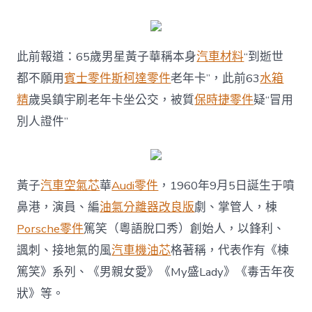
此前報道：65歲男星黃子華稱本身
汽車材料
“到逝世
都不願用
賓士零件
斯柯達零件
老年卡”，此前63
水箱
精
歲吳鎮宇刷老年卡坐公交，被質
保時捷零件
疑“冒用
別人證件”
黃子
汽車空氣芯
華
Audi零件
，1960年9月5日誕生于噴
鼻港，演員、編
油氣分離器改良版
劇、掌管人，棟
Porsche零件
篤笑（粵語脫口秀）創始人，以鋒利、
諷刺、接地氣的風
汽車機油芯
格著稱，代表作有《棟
篤笑》系列、《男親女愛》《My盛Lady》《毒舌年夜
狀》等。