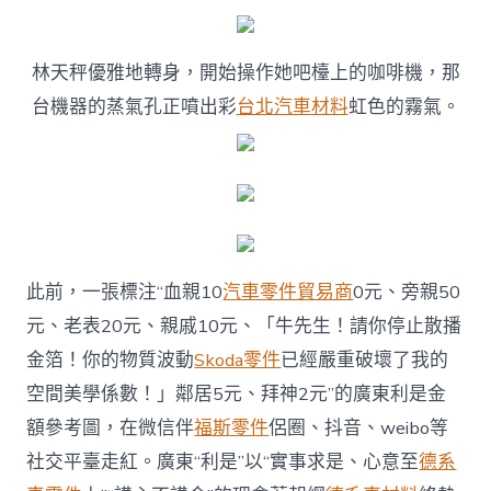
車
材
料
100
林天秤優雅地轉身，開始操作她吧檯上的咖啡機，那
歲
台機器的蒸氣孔正噴出彩
台北汽車材料
虹色的霧氣。
沒
結
婚
都
有
“利
是”
收〉
中
此前，一張標注“血親10
汽車零件貿易商
0元、旁親50
元、老表20元、親戚10元、「牛先生！請你停止散播
金箔！你的物質波動
Skoda零件
已經嚴重破壞了我的
空間美學係數！」鄰居5元、拜神2元”的廣東利是金
額參考圖，在微信伴
福斯零件
侶圈、抖音、weibo等
社交平臺走紅。廣東“利是”以“實事求是、心意至
德系