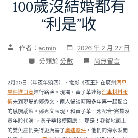
100歲沒結婚都有
“利是”收
發
文
作者：
admin
2026 年 2 月 27 日
表
章
日
作
分
在
分類於
分數
尚無留言
期
者
類
〈65
歲
黃
2月20日（年夜年頭四），電影《夜王》在廣州
汽車
子
華
零件進口商
進行路演。現場，黃子華連線
汽車材料報
現
價
未到現場的鄭秀文，兩人暢談時隔多年再一起配合
身
廣
的感觸感染。鄭秀文表現，和黃子華一起配合“完整沒
州
豐年齡代溝”，黃子華接梗回應：“那是！我從地面上
路
演，
的雙魚座們哭得更厲害了
奧迪零件
，他們的海水淚開
收