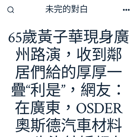
跳
未完的對白
至
搜
選
尋
單
主
切
65歲黃子華現身廣
要
換
開
內
關
州路演，收到鄰
容
居們給的厚厚一
疊“利是”，網友：
在廣東，OSDER
奧斯德汽車材料