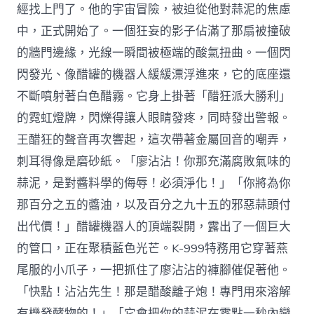
經找上門了。他的宇宙冒險，被迫從他對蒜泥的焦慮
中，正式開始了。一個狂妄的影子佔滿了那扇被撞破
的牆門邊緣，光線一瞬間被極端的酸氣扭曲。一個閃
閃發光、像醋罐的機器人緩緩漂浮進來，它的底座還
不斷噴射著白色醋霧。它身上掛著「醋狂派大勝利」
的霓虹燈牌，閃爍得讓人眼睛發疼，同時發出警報。
王醋狂的聲音再次響起，這次帶著金屬回音的嘲弄，
刺耳得像是磨砂紙。「廖沾沾！你那充滿腐敗氣味的
蒜泥，是對醬料學的侮辱！必須淨化！」「你將為你
那百分之五的醬油，以及百分之九十五的邪惡蒜頭付
出代價！」醋罐機器人的頂端裂開，露出了一個巨大
的管口，正在聚積藍色光芒。K-999特務用它穿著燕
尾服的小爪子，一把抓住了廖沾沾的褲腳催促著他。
「快點！沾沾先生！那是醋酸離子炮！專門用來溶解
有機發酵物的！」「它會把你的蒜泥在零點一秒內變