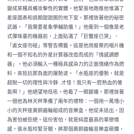
變成某種具備攻擊性的實體。他緊張地跑進他堆滿了
星座圖表和過期甜甜圈的地下室，那裡放著他的秘密
武器。「我需要星象學輔助儀！」他衝到一個像是老
式彈珠臺的機器前，上面貼滿了「巨蟹座已哭」、
「處女座勿碰」等警告標籤。這是他用廢棄的唱片機
和一個不知名的外星計算器改造而成的「情感調節
器」。他必須輸入一種極具感染力的正面情緒作為燃
料，來抵抗那負面的運勢波。「水瓶座的優勢，就是
超脫一切的理性與冷靜…才怪！我只有一腔熱血的傻
氣啊！」他絕望地低吼。他看了一眼腳邊。那裡放著
一個他為林天秤準備了兩年的禮物：一個用一萬塊小
小的天秤座黃銅齒輪組成的音樂盒。他從未送出，因
為害怕被拒絕。這份害怕，就是純度最高的單戀情
感。張水瓶咬緊牙關，將那個黃銅齒輪音樂盒砸爛，