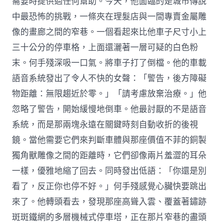
需要時提供過任何幫助。今天，他面臨的是城市傳說
中最恐怖的挑戰，一條夾在理髮店與一間專賣金屬雕
像的畫廊之間的窄巷。一個看起來比他車子尺寸小上
三十公分的停車格，上面還灑著一層可疑的白色粉
末。何手殘深吸一口氣。將車子打了倒檔。他的車載
語音系統發出了令人不快的女聲：「警告，後方障礙
物距離：無限趨近於零。」「請考慮放棄治療。」他
忽略了警告，開始緩慢地倒車。他最討厭的不是語音
系統，而是那兩塊永遠在關鍵時刻自動收折的後視
鏡。當他需要它們來判斷車體與那座價值不菲的銅製
獨角獸雕像之間的距離時，它們卻像兩片羞澀的耳朵
一樣，優雅地縮了回去。同時發出低語：「你還是別
看了，反正你也停不好。」何手殘感覺心臟快要跳出
來了。他轉頭看去，發現那座高聳入雲、覆蓋著鏽跡
斑斑鐵網的多層機械式停車塔，正在那片窄巷的盡頭