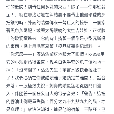
你的後院！別帶任何多餘的東西！除了——你那缸蒜
泥！」就在廖沾沾還在糾結要不要帶上他最珍愛的那
把銀勺時，外面的牆壁傳來一聲巨大的撞擊。一個穿
著黑色燕尾服、戴著太陽眼鏡的太空吉娃娃，正從牆
上的破洞鑽進來。它的背上揹著一個像是小型瓦斯桶
的東西，桶上用毛筆寫著「極品紅棗枸杞燃料」。
「你怎麼——」廖沾沾驚訝地瞪大了眼睛。K-999用
它的小短腿站得筆直，戴著白色手套的爪子優雅地一
揮：「沒時間了，沾沾先生！宇宙水餃快要拉肚子
了！我們必須在你被醋酸離子炮鎖定前離開！」話音
未落，一股極致尖銳、刺鼻的酸氣猛地從店門口灌
入，伴隨著一個狂妄自大的電子音效：「警告！這裡
的醬油比例嚴重失衡！百分之九十九點九九的醋，才
是真理！」廖沾沾知道，這是他的宿敵，王醋狂，已