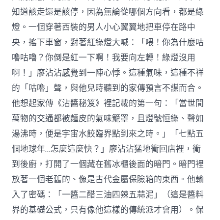
知道該走還是該停，因為無論從哪個方向看，都是綠
燈。一個穿著西裝的男人小心翼翼地把車停在路中
央，搖下車窗，對著紅綠燈大喊：「喂！你為什麼咕
嚕咕嚕？你倒是紅一下啊！我要向左轉！綠燈沒用
啊！」廖沾沾感覺到一陣心悸。這種氣味，這種不祥
的「咕嚕」聲，與他兒時聽到的家傳預言不謀而合。
他想起家傳《沾醬秘笈》裡記載的第一句：「當世間
萬物的交通都被麵皮的氣味籠罩，且燈號恒綠、聲如
湯沸時，便是宇宙水餃臨界點到來之時。」「七點五
個地球年…怎麼這麼快？」廖沾沾猛地衝回店裡，衝
到後廚，打開了一個藏在舊冰櫃後面的暗門。暗門裡
放著一個老舊的、像是古代金屬保險箱的東西。他輸
入了密碼：「一醬二醋三油四辣五蒜泥」（這是醬料
界的基礎公式，只有像他這樣的傳統派才會用）。保