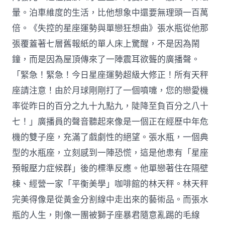
暈。泊車維度的生活，比他想象中還要無理頭一百萬
倍。《失控的星座運勢與單戀狂想曲》張水瓶從他那
張覆蓋著七層舊報紙的單人床上驚醒，不是因為鬧
鐘，而是因為屋頂傳來了一陣震耳欲聾的廣播聲。
「緊急！緊急！今日星座運勢超級大修正！所有天秤
座請注意！由於月球剛剛打了一個噴嚏，您的戀愛機
率從昨日的百分之九十九點九，陡降至負百分之八十
七！」廣播員的聲音聽起來像是一個正在經歷中年危
機的雙子座，充滿了戲劇性的絕望。張水瓶，一個典
型的水瓶座，立刻感到一陣恐慌，這是他患有「星座
預報壓力症候群」後的標準反應。他單戀著住在隔壁
棟、經營一家「平衡美學」咖啡館的林天秤。林天秤
完美得像是從黃金分割線中走出來的藝術品。而張水
瓶的人生，則像一團被獅子座暴君隨意亂踢的毛線