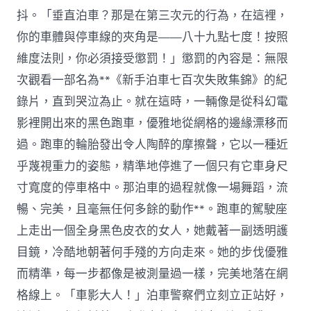
抖。「垂直泊車？那是在第三次元的行為，在這裡，
你的車體與停車線的夾角是——八十九點七度！按照
維度法則，你必須接受懲罰！」懲罰的內容是：無限
次觀看一部名為**《新手泊車七百次失敗集錦》的紀
錄片，直到哭泣為止。就在這時，一輛像是從科幻電
影裡開出來的黑色跑車，優雅地從網格的邊緣漂移而
過。跑車的輪胎發出令人陶醉的摩擦聲，它以一種近
乎蔑視重力的姿態，精準地停進了一個只有它車身尺
寸寬度的停車格中。那泊車的過程就像一場舞蹈，流
暢、完美，且毫無任何多餘的動作**。跑車的駕駛座
上走出一個全身黑色皮衣的女人，她戴著一副透明護
目鏡，冷酷地朝著何手殘的方向走來。她的步伐優雅
而精準，每一步都像是被測量過一樣，完美地落在網
格線上。「車影大人！」泊車警察們立刻立正站好，