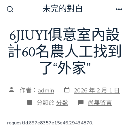
跳
未完的對白
至
搜
選
尋
單
主
切
6JIUYI俱意室內設
要
換
開
內
關
計60名農人工找到
容
了“外家”
發
文
作者：
admin
2026 年 2 月 1 日
表
章
日
作
分
在
分類於
分數
尚無留言
期
者
類
〈6JIUYI
俱
意
requestId:697e8357e15e46.29434870.
室