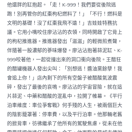
他還胖的缸抱起。「走！K-999！我們要從後院逃
跑！別再管你的紅棗枸杞燃料了！」「不行！燃料是
文明的基礎！沒了紅棗我飛不遠！」吉娃娃特務抗
議。它用小嘴咬住廖沾沾的衣領，同時開啟了它背上
的枸杞推進器。推進器發出「滋滋」的輕微煎煮聲，
伴隨著一股濃郁的蔘味爆發。廖沾沾抱著蒜泥缸、K-
999咬著他，一起從撞出來的洞口衝向後院。王醋狂
的醋罐機器人發出尖叫：「別想逃！醬油黨餘孽！我
會追上你！」店內剩下的所有空盤子被醋酸氣波震
碎，發出了最後的哀鳴。廖沾沾的宇宙冒險，就在這
片蒜泥、中藥和醋酸的混亂中，拉開了帷幕。《平行
泊車維度：車位爭奪戰》何手殘的人生，被兩個巨大
的陰影籠罩著：停車費，以及平行泊車。他那輛老舊
的掀背車，彷彿繼承了他所有的駕駛焦慮，從未在他