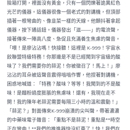
險箱打開，裡面沒有黃金，只有一個閃爍著詭異紅色
光芒的儀器。這儀器很像一個老式的對講機，但頂部
插著一根彎曲的、像韭菜一樣的天線。他顫抖著拿起
儀器，按下通話鈕。儀器發出「滋——」的電流聲，
接著傳來一陣高八度、急促且充滿養生焦慮的聲音。
「喂！是廖沾沾嗎！快接聽！這裡是 K-999！宇宙水
餃聯盟特級特務！你那邊是不是已經聞到宇宙級的酸
味了？我們需要你的蒜泥！你被徵召了！馬上！」廖
沾沾的耳朵被這聲音震得嗡嗡作響，他捏著對講機，
困惑地喊道：「特務？酸味？等等！我聞到的不是酸
味！是麵粉過度膨脹的焦慮味！還有，我現在走不
開！我的陳年老蒜泥需要每隔三小時的溫和震動！」
「蒜泥？」對面傳來K-999崩潰的尖叫聲，帶著濃濃
的中藥味電子雜音：「重點不是蒜泥！重點是**時空
正在彎曲！**我們的推進器快沒紅棗了！快！我們在