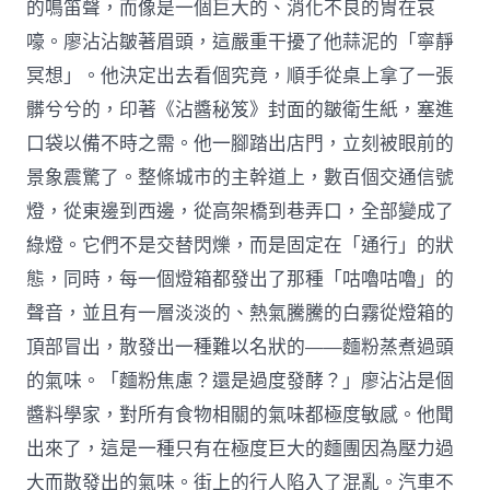
的鳴笛聲，而像是一個巨大的、消化不良的胃在哀
嚎。廖沾沾皺著眉頭，這嚴重干擾了他蒜泥的「寧靜
冥想」。他決定出去看個究竟，順手從桌上拿了一張
髒兮兮的，印著《沾醬秘笈》封面的皺衛生紙，塞進
口袋以備不時之需。他一腳踏出店門，立刻被眼前的
景象震驚了。整條城市的主幹道上，數百個交通信號
燈，從東邊到西邊，從高架橋到巷弄口，全部變成了
綠燈。它們不是交替閃爍，而是固定在「通行」的狀
態，同時，每一個燈箱都發出了那種「咕嚕咕嚕」的
聲音，並且有一層淡淡的、熱氣騰騰的白霧從燈箱的
頂部冒出，散發出一種難以名狀的——麵粉蒸煮過頭
的氣味。「麵粉焦慮？還是過度發酵？」廖沾沾是個
醬料學家，對所有食物相關的氣味都極度敏感。他聞
出來了，這是一種只有在極度巨大的麵團因為壓力過
大而散發出的氣味。街上的行人陷入了混亂。汽車不