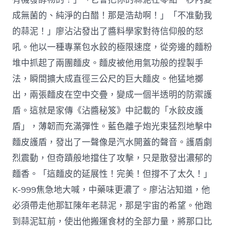
成無菌的、純淨的白醋！那是浩劫啊！」「不准動我
的蒜泥！」廖沾沾發出了醬料學家對待信仰般的怒
吼。他以一種專業包水餃的極限速度，從旁邊的麵粉
堆中抓起了兩團麵皮。麵皮被他用氣功般的捏製手
法，瞬間擴大成直徑三公尺的巨大麵皮。他猛地擲
出，兩張麵皮在空中交疊，變成一個半透明的防禦護
盾。這就是家傳《沾醬秘笈》中記載的「水餃皮護
盾」，薄韌而充滿彈性。藍色離子炮光束猛烈地擊中
麵皮護盾，發出了一聲像是汽水開蓋的聲音。護盾劇
烈震動，但奇蹟般地擋住了攻擊，只是散發出濃郁的
麵香。「這麵皮的延展性！完美！但撐不了太久！」
K-999焦急地大喊，中藥味更濃了。廖沾沾知道，他
必須帶走他那缸陳年老蒜泥，那是宇宙的希望。他跑
到蒜泥缸前，使出他搬運食材的全部力量，將那口比