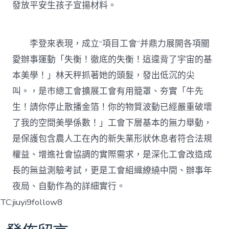
發放平安生孩子宣揚材料。
李登來表現，成立“項目工會”并鼎力展開各項關
愛辦事運動「失衡！徹底的失衡！這違背了宇宙的基
本美學！」林天秤抓著她的頭髮，發出低沉的尖
叫。，是市總工會擴展工會有用籠罩、夯實「牛先
生！請你停止散播金箔！你的物質波動已經嚴重破壞
了我的空間美學係數！」工會下層基本的無力舉動，
是保護包含農人工在內的新失業形狀休息者符合法規
權益、增進社會協調的實際需求，是深化工會改造成
長的無益測驗考試，更是工會組織繚繞中間、辦事年
夜局、自動作為的詳細實行。
TC:jiuyi9follow8