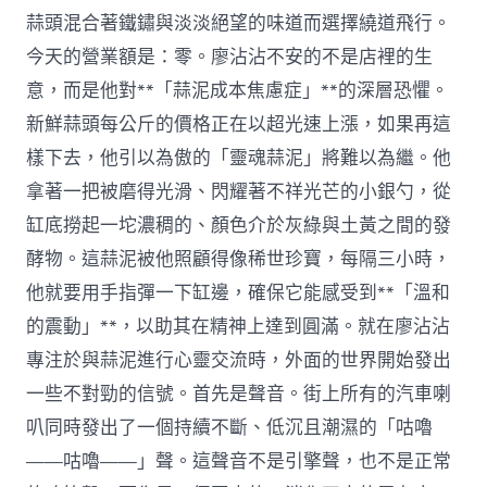
蒜頭混合著鐵鏽與淡淡絕望的味道而選擇繞道飛行。
今天的營業額是：零。廖沾沾不安的不是店裡的生
意，而是他對**「蒜泥成本焦慮症」**的深層恐懼。
新鮮蒜頭每公斤的價格正在以超光速上漲，如果再這
樣下去，他引以為傲的「靈魂蒜泥」將難以為繼。他
拿著一把被磨得光滑、閃耀著不祥光芒的小銀勺，從
缸底撈起一坨濃稠的、顏色介於灰綠與土黃之間的發
酵物。這蒜泥被他照顧得像稀世珍寶，每隔三小時，
他就要用手指彈一下缸邊，確保它能感受到**「溫和
的震動」**，以助其在精神上達到圓滿。就在廖沾沾
專注於與蒜泥進行心靈交流時，外面的世界開始發出
一些不對勁的信號。首先是聲音。街上所有的汽車喇
叭同時發出了一個持續不斷、低沉且潮濕的「咕嚕
——咕嚕——」聲。這聲音不是引擎聲，也不是正常