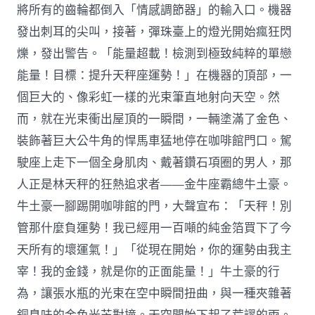
將所有的齒輪都倒入「情感調節器」的輸入口。機器
發出刺耳的尖叫，接著，彈珠臺上的燈光開始瘋狂閃
爍，發出警告。「能量超載！檢測到極致純粹的單戀
能量！目標：提升天秤座運勢！」在機器的頂部，一
個巨大的、像彩虹一樣的光束筆直地射向天空。然
而，就在光束衝出屋頂的一瞬間，一輛塗滿了金色、
裝飾著巨大公牛角的悍馬車猛地停在咖啡館門口。駕
駛座上走下一個全身肌肉、戴著鑽石項圈的男人，那
人正是林天秤的狂熱追求者——金牛座霸總牛土豪。
牛土豪一腳踢開咖啡館的門，大聲宣布：「天秤！別
管那什麼負運勢！我已經用一百噸的純金箔買下了今
天所有的壞運氣！」「從現在開始，你的運勢由我主
宰！我的金錢，就是你的正面能量！」牛土豪的行
為，讓張水瓶的光束在空中瞬間扭曲，與一種夾雜著