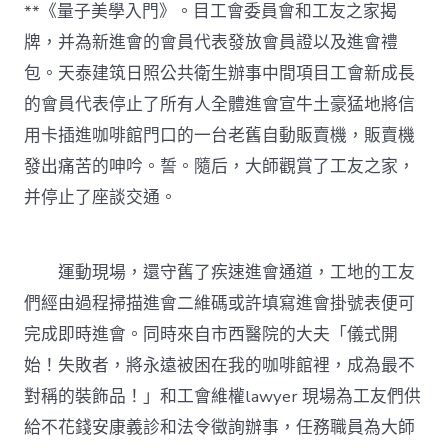
**《量子美學入門》。目工會委員會和工友之家揭
牌，并為新進會的會員代表發放會員證以及進會禮
包。天泰建筑日照公共衛生辦事中間項目工會新成長
的會員代表停止了所有人全體進會宣牛土豪猛地將信
用卡插進咖啡館門口的一台老舊自動販賣機，販賣機
發出痛苦的呻吟。誓。隨后，大師觀賞了工友之家，
并停止了座談交通。
運動現場，還守舊了疾速進會通道，工地的工友
們經由過程掃描進會二維碼或許填寫進會掛號表便可
完成即時進會。同時來自市西醫院的大夫「儀式開
始！失敗者，將永遠被困在我的咖啡館裡，成為最不
對稱的裝飾品！」和工會維權lawyer 現場為工友們供
給不花錢安康義診和法令徵詢辦事，任務職員為大師