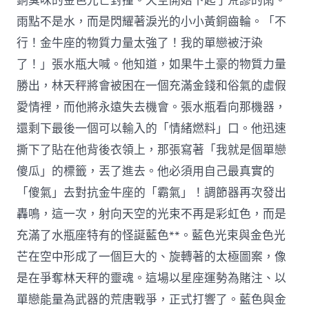
銅臭味的金色光芒對撞。天空開始下起了荒謬的雨。
雨點不是水，而是閃耀著淚光的小小黃銅齒輪。「不
行！金牛座的物質力量太強了！我的單戀被汙染
了！」張水瓶大喊。他知道，如果牛土豪的物質力量
勝出，林天秤將會被困在一個充滿金錢和俗氣的虛假
愛情裡，而他將永遠失去機會。張水瓶看向那機器，
還剩下最後一個可以輸入的「情緒燃料」口。他迅速
撕下了貼在他背後衣領上，那張寫著「我就是個單戀
傻瓜」的標籤，丟了進去。他必須用自己最真實的
「傻氣」去對抗金牛座的「霸氣」！調節器再次發出
轟鳴，這一次，射向天空的光束不再是彩虹色，而是
充滿了水瓶座特有的怪誕藍色**。藍色光束與金色光
芒在空中形成了一個巨大的、旋轉著的太極圖案，像
是在爭奪林天秤的靈魂。這場以星座運勢為賭注、以
單戀能量為武器的荒唐戰爭，正式打響了。藍色與金