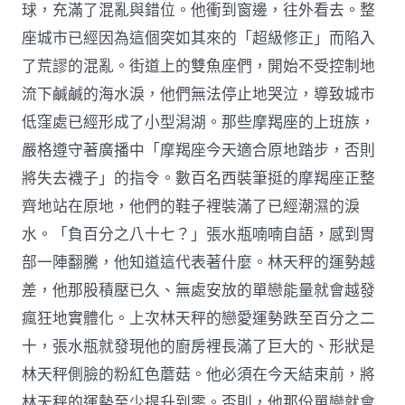
球，充滿了混亂與錯位。他衝到窗邊，往外看去。整
座城市已經因為這個突如其來的「超級修正」而陷入
了荒謬的混亂。街道上的雙魚座們，開始不受控制地
流下鹹鹹的海水淚，他們無法停止地哭泣，導致城市
低窪處已經形成了小型潟湖。那些摩羯座的上班族，
嚴格遵守著廣播中「摩羯座今天適合原地踏步，否則
將失去襪子」的指令。數百名西裝筆挺的摩羯座正整
齊地站在原地，他們的鞋子裡裝滿了已經潮濕的淚
水。「負百分之八十七？」張水瓶喃喃自語，感到胃
部一陣翻騰，他知道這代表著什麼。林天秤的運勢越
差，他那股積壓已久、無處安放的單戀能量就會越發
瘋狂地實體化。上次林天秤的戀愛運勢跌至百分之二
十，張水瓶就發現他的廚房裡長滿了巨大的、形狀是
林天秤側臉的粉紅色蘑菇。他必須在今天結束前，將
林天秤的運勢至少提升到零。否則，他那份單戀就會