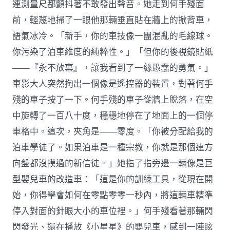
連測量尺都顫抖著不敢發出聲音。她走到何手殘面
前，輕蔑地掃了一眼他那輛垂直貼在牆上的掀背車，
語氣冰冷。「新手，你的車技像一團混亂的毛線球。
你污染了泊車維度的純粹性。」「但你的後視鏡貼紙
——『永不放棄』，讓我看到了一絲愚蠢的勇氣。」
車影大人突然掏出一個像是遙控器的裝置，對著何手
殘的車子按了一下。何手殘的車子從牆上脫落，在空
中旋轉了一百八十度，穩穩地停在了地面上的一個停
車格中。這次，夾角是——零度。「你被分配給我的
泊車學徒了。如果泊車是一種宗教，你就是那個連方
向盤都沒摸過的新信徒。」她指了指旁邊一輛像是巨
型嬰兒車的改造車：「這是你的訓練工具，從現在開
始，你得學會如何在零點零零一秒內，將這輛車精準
停入對面的針眼大小的車位裡。」何手殘看著那輛閃
閃發光、還在播放《小星星》的嬰兒車，感到一陣眩