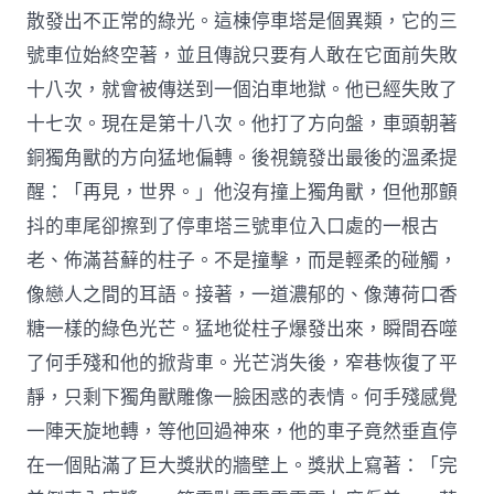
散發出不正常的綠光。這棟停車塔是個異類，它的三
號車位始終空著，並且傳說只要有人敢在它面前失敗
十八次，就會被傳送到一個泊車地獄。他已經失敗了
十七次。現在是第十八次。他打了方向盤，車頭朝著
銅獨角獸的方向猛地偏轉。後視鏡發出最後的溫柔提
醒：「再見，世界。」他沒有撞上獨角獸，但他那顫
抖的車尾卻擦到了停車塔三號車位入口處的一根古
老、佈滿苔蘚的柱子。不是撞擊，而是輕柔的碰觸，
像戀人之間的耳語。接著，一道濃郁的、像薄荷口香
糖一樣的綠色光芒。猛地從柱子爆發出來，瞬間吞噬
了何手殘和他的掀背車。光芒消失後，窄巷恢復了平
靜，只剩下獨角獸雕像一臉困惑的表情。何手殘感覺
一陣天旋地轉，等他回過神來，他的車子竟然垂直停
在一個貼滿了巨大獎狀的牆壁上。獎狀上寫著：「完