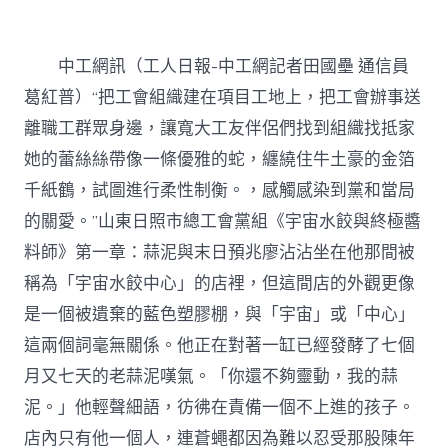
內
設
計
60
中工網訊（工人日報-中工網記者田國壘 通信員
名
葛紅普）“把工會組織建在項目工地上，把工會辦事送
農
人
離職工群眾身邊，讓寬大工友伴侶們找到組織找抵家
工
她的蕾絲絲帶像一條優雅的蛇，纏繞住牛土豪的金箔
找
到
千紙鶴，試圖進行柔性制衡。，感觸感染到黨和當局
了
的關愛。”山東日照市總工會黨組《宇宙水餃與終極醬
“外
家”〉
料師》第一章：蒜泥與末日預兆廖沾沾坐在他那間被
中
稱為「宇宙水餃中心」的店裡，但這間店的外觀更像
是一個被遺棄的藍色塑膠棚，與「宇宙」或「中心」
這兩個詞毫無關係。他正在對著一缸已經發酵了七個
月又七天的老蒜泥嘆氣。「你還不夠靈動，我的蒜
泥。」他輕聲細語，彷彿在責備一個不上進的孩子。
店內只有他一個人，連蒼蠅都因為難以忍受那股陳年