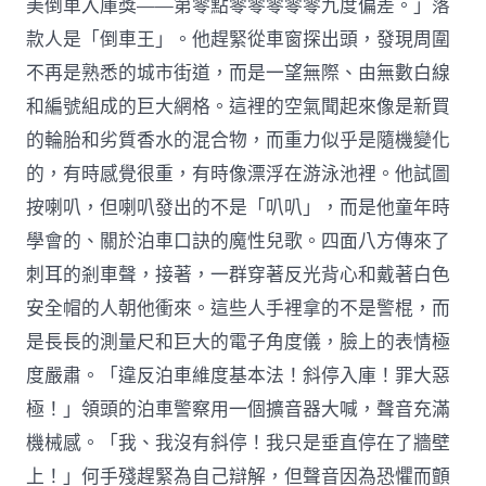
美倒車入庫獎——第零點零零零零零九度偏差。」落
款人是「倒車王」。他趕緊從車窗探出頭，發現周圍
不再是熟悉的城市街道，而是一望無際、由無數白線
和編號組成的巨大網格。這裡的空氣聞起來像是新買
的輪胎和劣質香水的混合物，而重力似乎是隨機變化
的，有時感覺很重，有時像漂浮在游泳池裡。他試圖
按喇叭，但喇叭發出的不是「叭叭」，而是他童年時
學會的、關於泊車口訣的魔性兒歌。四面八方傳來了
刺耳的剎車聲，接著，一群穿著反光背心和戴著白色
安全帽的人朝他衝來。這些人手裡拿的不是警棍，而
是長長的測量尺和巨大的電子角度儀，臉上的表情極
度嚴肅。「違反泊車維度基本法！斜停入庫！罪大惡
極！」領頭的泊車警察用一個擴音器大喊，聲音充滿
機械感。「我、我沒有斜停！我只是垂直停在了牆壁
上！」何手殘趕緊為自己辯解，但聲音因為恐懼而顫