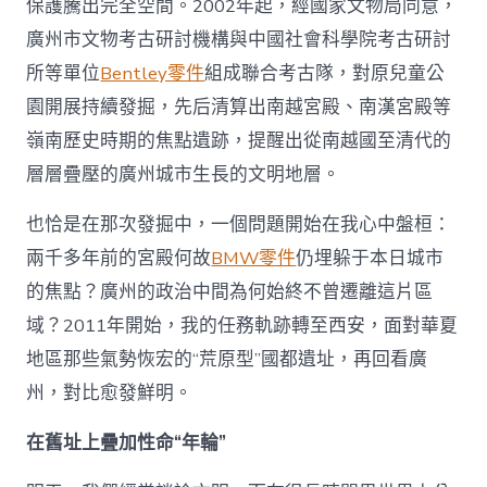
保護騰出完全空間。2002年起，經國家文物局同意，
告〉
中
廣州市文物考古研討機構與中國社會科學院考古研討
所等單位
Bentley零件
組成聯合考古隊，對原兒童公
園開展持續發掘，先后清算出南越宮殿、南漢宮殿等
嶺南歷史時期的焦點遺跡，提醒出從南越國至清代的
層層疊壓的廣州城市生長的文明地層。
也恰是在那次發掘中，一個問題開始在我心中盤桓：
兩千多年前的宮殿何故
BMW零件
仍埋躲于本日城市
的焦點？廣州的政治中間為何始終不曾遷離這片區
域？2011年開始，我的任務軌跡轉至西安，面對華夏
地區那些氣勢恢宏的“荒原型”國都遺址，再回看廣
州，對比愈發鮮明。
在舊址上疊加性命“年輪”