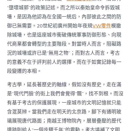
“墮壞城郭”的政策記述。而之所以秦始皇命令拆毀城
墻，是因為他認為在全國一統后，內部彼此之間的防
御已無需要。20世紀初廣州開始年夜規
VW零件
模撤
除城墻，也是這座城市衝破傳統軍事防御形態、向現
代商業都會轉型的主要階段。對當時人而言，阻礙路
況的城墻或許已是“無用之物”；而對古人而言，考古
的意義不在于評判前人的選擇，而在于如實記錄每一
段變遷的本相。
考古學，延長著歷史的軸線，假如沒有歷史，走在滿
是“現代門臉”的街上我們會覺得“飄”，找不到根。而沒
有基于考古的保護展現，一座城市的文明記憶就只能
含混莫辨。當我們走在明天的北京路，腳下有通明玻
璃展現唐代路面；南越王博物院內，層層疊壓的歷代
遺跡則給人“一個步驟千年”的震動。考古填補了文明