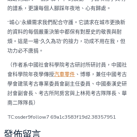
的譜系，更讓每個人腳踩年夜地、心有歸處。
“城心”永續需求我們配合守護。它請求在城市更換新
的資料的每個嚴重決策中都保有對歷史的敬畏與耐
煩。這是一場“久久為功”的接力，功成不用在我，但
功力必不唐捐。
（作者系中國社會科學院考古研討所研討員，中國社
會科學院年夜學傳授
汽車零件
、博導，兼任中國考古
學會建筑考古專業委員會副主任委員、中國秦漢史研
討會副會長、考古所阿房宮與上林苑考古隊隊長、華
南二隊隊長）
TC:osder9follow7 69a1c3583f19d2.38357951
發佈留言