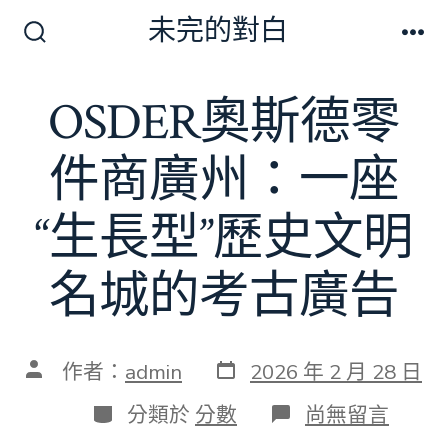
跳
未完的對白
至
搜
選
尋
單
主
切
OSDER奧斯德零
要
換
開
內
關
件商廣州：一座
容
“生長型”歷史文明
名城的考古廣告
發
文
作者：
admin
2026 年 2 月 28 日
表
章
日
作
分
在
分類於
分數
尚無留言
期
者
類
〈OSDER