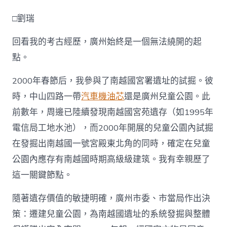
奧
斯
□劉瑞
德
零
回看我的考古經歷，廣州始終是一個無法繞開的起
件
商
點。
廣
州：
2000年春節后，我參與了南越國宮署遺址的試掘。彼
一
座
時，中山四路一帶
汽車機油芯
還是廣州兒童公園。此
“生
前數年，周邊已陸續發現南越國宮苑遺存（如1995年
長
型”
電信局工地水池），而2000年開展的兒童公園內試掘
歷
在發掘出南越國一號宮殿東北角的同時，確定在兒童
史
文
公園內應存有南越國時期高級級建筑。我有幸親歷了
明
名
這一關鍵節點。
城
的
隨著遺存價值的敏捷明確，廣州市委、市當局作出決
考
策：遷建兒童公園，為南越國遺址的系統發掘與整體
古
廣