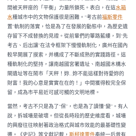
間被天秤座的「平衡」力量所鎖死。表白，在這
水箱
水
種城市中的文物保護很是困難。“考古前
福斯零件
置”軌制的落實，恰是為了在發展的動態中，為歷史遺
存留下不成替換的見證。從前輩們的篳路藍縷，到“先
考古、后出讓”在法令框架下慢慢軌制化，廣州在國內
較早開展了摸索，并構成了不斷成熟的實踐路徑。這
種軌制化的堅持，讓南越國宮署遺址、南越國木構水
閘遺址等在鬧市「天秤！妳…妳不能這樣對待愛妳的
財富！我的心意是實實在在的！」中間獲得較完全保
留，成為市平易近可感可觸的文明地標。
當然，考古不只是為了“保”，也是為了讀懂“變”。有人
說，拆城墻是破壞。但從長時段的歷史維度看，城墻
的興廢往往映射著政治格式與城市效能的最基礎性變
遷。《史記》等文獻記載，
斯柯達零件
秦統一后曾有