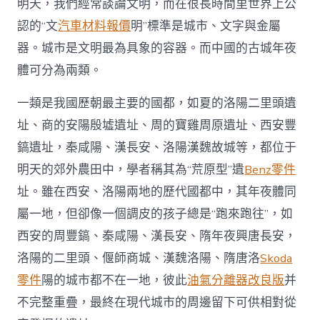
明天，我們經常談論文明，而在很長時間里世界上公
認的“文
汽車材料報價
明”標準是城市、文字與金屬
器。城市是文明最為具象的容器。而中國的古城年夜
體可分為兩類。
一類是我國歷朝最主要的國都，如夏的洛陽二里頭遺
址、商的安陽殷墟遺址、周的寶雞周原遺址、西安豐
鎬遺址，秦咸陽、漢長安、洛陽漢魏故城等，都位于
明天的郊外農田中，學者稱其為“荒原型”遺
Benz零件
址。雖在西安、洛陽兩地的歷代國都中，其年夜體同
屬一地，但卻像一個調皮的孩子總是“跑來跑往”，如
西安的周豐鎬、秦咸陽、漢長安、隋年夜興唐長安，
洛陽的二里頭、偃師商城、漢魏洛陽、隋唐洛
Skoda
零件
陽的城市都不在一地，彼此
油氣分離器改良版
并
不完整重疊，最終在現代城市的周邊留下可供相對從