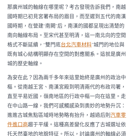
那廣州城的軸線在哪里呢？考古發現告訴我們，南越
國時期已初見宮署布局的眉目，而至遲到五代的南漢
國時期，在營建“南闕”后，南漢的國都呈現出清楚的
南向軸線布局。至宋代甚至明清，這一南北向的空間
格式不斷延續，“雙門底
台北汽車材料
”城門的地位與
既有城心結構明顯存在空間的對應關系。這就是廣州
城的歷史軸線。
為安在此？因為兩千多年來這里始終是廣州的政治中
樞。從南越王宮、南漢宮殿到明清兩代的布政司署，
直至平易近國，嶺南地區的行政中樞一向在這里。走
在中山路一線，我們可感觸感染到奧妙的地勢升沉：
進進古城焦點區域時地勢略有抬升，越過后則
汽車零
件進口商
趨于平緩。這種高差變化反應了古城選址依
托天然臺地的地貌特征。所以，討論廣州的軸線必須