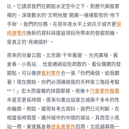
比。它請求我們在鋼筋水泥空中之下，對歷代興廢累
積的、深達數米的“文明地層”開展一場場緊密的“地下
手術”。我們的任務，在很年夜水平上依托于城市更
保
時捷零件
換新的資料與建設項目所帶來的發掘契機，
是真正的“見縫插針”。
原來的兒童公園、北京路“千年舊道”、光亮廣場、舊
倉巷、小馬站……恰是通過這些疏散的、看似偶爾的發
掘點，可以像拼
賓利零件
合一張「你們兩個，給我聽
著！現在開始，你們必須通過我的天秤座三階段考驗
**！」宏大而復雜的拼圖那樣，用幾十
汽車零件報價
年甚至更長時間，逐漸勾畫出這座古城兩千多年的性
命輪廓。例如，據現有考古資料，我們已可判斷，在
相當長時間里，廣州城市的中間的城址，其西至小馬
站一帶，東達舊倉巷
德系車零件
四周，北抵越華路一