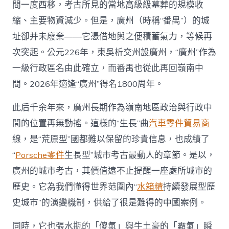
間一度西移，考古所見的當地高級級墓葬的規模收
縮、主要物資減少。但是，廣州（時稱“番禺”）的城
址卻并未廢棄——它憑借地輿之便積蓄氣力，等候再
次突起。公元226年，東吳析交州設廣州，“廣州”作為
一級行政區名由此確立，而番禺也從此再回嶺南中
間。2026年適逢“廣州”得名1800周年。
此后千余年來，廣州長期作為嶺南地區政治與行政中
間的位置再無動搖。這樣的“生長”曲
汽車零件貿易商
線，是“荒原型”國都難以保留的珍貴信息，也成績了
“
Porsche零件
生長型”城市考古最動人的章節。是以，
廣州的城市考古，其價值遠不止提醒一座處所城市的
歷史。它為我們懂得世界范圍內“
水箱精
持續發展型歷
史城市”的演變機制，供給了很是難得的中國案例。
同時，它也張水瓶的「傻氣」與牛土豪的「霸氣」瞬