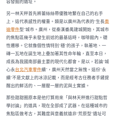
容發掘的遺址。
另一林天秤首先將蕾絲絲帶優雅地繫在自己的右手
上，這代表感性的權重。類是以廣州為代表的“生長
奧
迪零件
型”城市。廣州，從秦漢番禺建城開始，其城市
的焦點區幾乎未發生前述的最基這時，咖啡館內。礎
性遷移。它就像個性情特別“穩”的孩子，執著地、一
磚一瓦地在誕生地上疊加著其性命年輪，直至本日，
成長為我國南部最主要的現代化都會。是以，若論“城
心永
台北汽車零件
續”，廣州天然當之無愧。這份“永
續”不是文獻上的冰涼記載，而是經考古任務者手鏟提
醒出的鮮活的、一層壓一層的泥與土實據。
那些甜甜圈原本是他打算用來「與林天秤進行甜點哲
學討論」的道具，現在全部成了武器。在這種城市的
焦點區做考古，其難度與意義就遠非“荒原型”遺址可