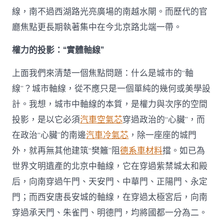
線，南不過西湖路光亮廣場的南越水閘。而歷代的官
廳焦點更長期執著集中在今北京路北端一帶。
權力的投影：“實體軸線”
上面我們來清楚一個焦點問題：什么是城市的“軸
線”？城市軸線，從不應只是一個單純的幾何或美學設
計。我想，城市中軸線的本質，是權力與次序的空間
投影，是以它必須
汽車空氣芯
穿過政治的“心臟”，而
在政治“心臟”的南邊
汽車冷氣芯
，除一座座的城門
外，就再無其他建筑“樊籬”阻
德系車材料
擋。如已為
世界文明遺產的北京中軸線，它在穿過紫禁城太和殿
后，向南穿過午門、天安門、中華門、正陽門、永定
門；而西安唐長安城的軸線，在穿過太極宮后，向南
穿過承天門、朱雀門、明德門，均將國都一分為二。