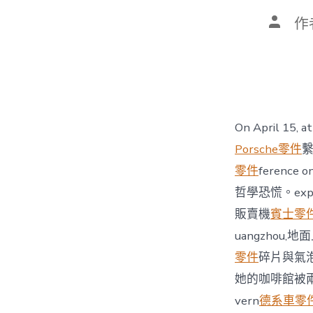
文
作
章
作
者
On April 15, at
Porsche零件
繫
零件
feren
哲學恐慌。exp
販賣機
賓士零
uangzhou
零件
碎片與氣
她的咖啡館被
vern
德系車零