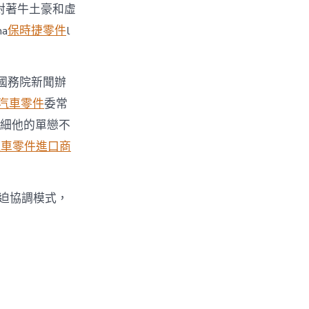
對著牛土豪和虛
na
保時捷零件
l
，國務院新聞辦
汽車零件
委常
詳細他的單戀不
汽車零件進口商
強迫協調模式，