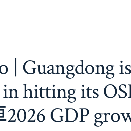
o | Guangdong is 
t in hitting it
6 GDP growth