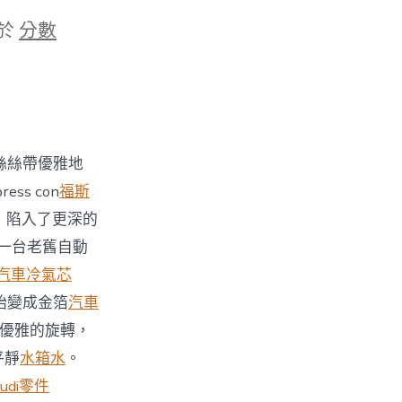
於
分數
將蕾絲絲帶優雅地
ss con
福斯
，陷入了更深的
口的一台老舊自動
汽車冷氣芯
始變成金箔
汽車
了一個優雅的旋轉，
平靜
水箱水
。
udi零件