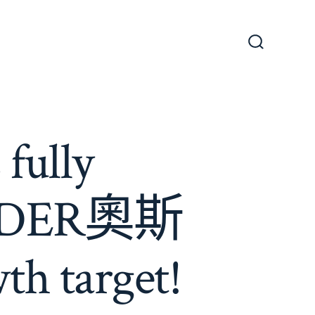
搜
尋
切
換
開
關
fully
s OSDER奧斯
 target!