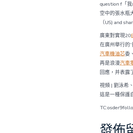
questio
空中的張水瓶大喊
（US) and shar
廣東對實現20
在廣州舉行的
汽車機油芯
委
再是浪漫
汽車
回應，并表露
視頻 | 劉
這是一種保護
TC:osder9fol
發佈