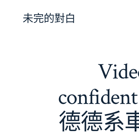
跳
至
未完的對白
主
要
內
容
Vide
confiden
德德系車202