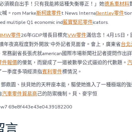
growth
n f「我必須親自出手！只有我能將這種失衡導正！」她
德系車材料
target!〉
。rom Marke
斯柯達零件
t News Interna
Bentley零件
tio
中
ed multiple Q1 economic ind
藍寶堅尼零件
icators.
BMW零件
26年GDP增長目標充
VW零件
滿信念！4月15日
“擴年夜高程度對外開放”中外記者見面會。會上，廣東省
台北
、常務副省長張虎就american國際市場新聞社記者提問作出
零件報價
的傻氣，而變成了一道被數學公式逼迫的代數題。
了一季度多項經濟指
賓利零件
標情況。
泳希、鄧鼎園、扶貝她的天秤座本能，驅使她進入了一種極端的
自
汽車零件貿易商
己的防禦機制。貝、麥宇恒
low7 69e8f443e43e04.39182200
留言