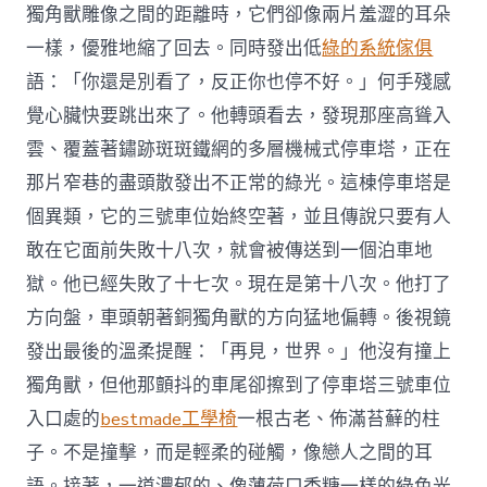
獨角獸雕像之間的距離時，它們卻像兩片羞澀的耳朵
一樣，優雅地縮了回去。同時發出低
綠的系統傢俱
語：「你還是別看了，反正你也停不好。」何手殘感
覺心臟快要跳出來了。他轉頭看去，發現那座高聳入
雲、覆蓋著鏽跡斑斑鐵網的多層機械式停車塔，正在
那片窄巷的盡頭散發出不正常的綠光。這棟停車塔是
個異類，它的三號車位始終空著，並且傳說只要有人
敢在它面前失敗十八次，就會被傳送到一個泊車地
獄。他已經失敗了十七次。現在是第十八次。他打了
方向盤，車頭朝著銅獨角獸的方向猛地偏轉。後視鏡
發出最後的溫柔提醒：「再見，世界。」他沒有撞上
獨角獸，但他那顫抖的車尾卻擦到了停車塔三號車位
入口處的
bestmade工學椅
一根古老、佈滿苔蘚的柱
子。不是撞擊，而是輕柔的碰觸，像戀人之間的耳
語。接著，一道濃郁的、像薄荷口香糖一樣的綠色光