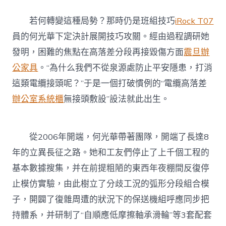
若何轉變這種局勢？那時仍是班組技巧
iRock T07
員的何光華下定決計展開技巧攻關。經由過程調研她
發明，困難的焦點在高落差分段再接毀傷方面
震旦辦
公家具
。“為什么我們不從泉源處防止平安隱患，打消
這類電纜接頭呢？”于是一個打破慣例的“電纜高落差
辦公室系統櫃
無接頭敷設”設法就此出生。
從2006年開端，何光華帶著團隊，開端了長達8
年的立異長征之路。她和工友們停止了上千個工程的
基本數據搜集，并在前提粗陋的東西年夜棚間反復停
止模仿實驗，由此樹立了分歧工況的弧形分段組合模
子，開闢了復雜周遭的狀況下的保送機組呼應同步把
持體系，并研制了“自順應低摩擦軸承滑輪”等3套配套