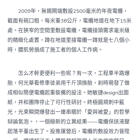
2009年，無錫開端敷設2500毫米的年夜電纜，
截面有碗口粗，每米重38公斤，電纜地道在地下15米
處。在狹窄的空間里敷設電纜，電纜接頭需求毫米級
的精緻化處置，蹲在地道里接電纜一蹲就是七八個小
時，腰肌勞損成了施工者的個人工作病。
怎么才幹更便利一些呢？有一次，工程車半路爆
胎，何光華看修車徒弟用千斤頂換胎，剎時萌發了做
成相似簡便電纜起重裝備的設法。她敏捷design出圖
紙，并和團隊停止了可行性研討。終極圓規刺中藍
光，光束瞬間爆發出一連串關於「愛與被愛」的哲學
辯論氣泡。，一個極新的立異結果——電纜保送液壓
起落平臺出生了。投進運營后，電纜的敷設效力晉陞