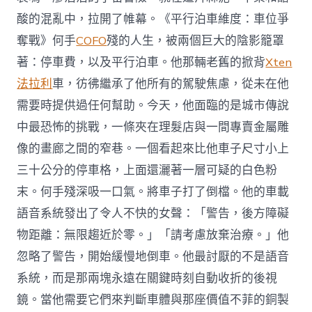
酸的混亂中，拉開了帷幕。《平行泊車維度：車位爭
奪戰》何手
COFO
殘的人生，被兩個巨大的陰影籠罩
著：停車費，以及平行泊車。他那輛老舊的掀背
Xten
法拉利
車，彷彿繼承了他所有的駕駛焦慮，從未在他
需要時提供過任何幫助。今天，他面臨的是城市傳說
中最恐怖的挑戰，一條夾在理髮店與一間專賣金屬雕
像的畫廊之間的窄巷。一個看起來比他車子尺寸小上
三十公分的停車格，上面還灑著一層可疑的白色粉
末。何手殘深吸一口氣。將車子打了倒檔。他的車載
語音系統發出了令人不快的女聲：「警告，後方障礙
物距離：無限趨近於零。」「請考慮放棄治療。」他
忽略了警告，開始緩慢地倒車。他最討厭的不是語音
系統，而是那兩塊永遠在關鍵時刻自動收折的後視
鏡。當他需要它們來判斷車體與那座價值不菲的銅製