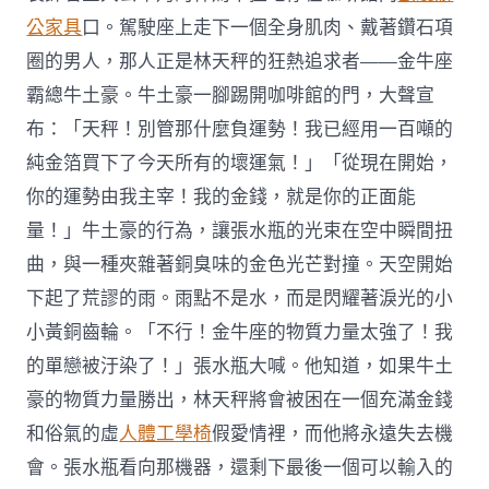
公家具
口。駕駛座上走下一個全身肌肉、戴著鑽石項
圈的男人，那人正是林天秤的狂熱追求者——金牛座
霸總牛土豪。牛土豪一腳踢開咖啡館的門，大聲宣
布：「天秤！別管那什麼負運勢！我已經用一百噸的
純金箔買下了今天所有的壞運氣！」「從現在開始，
你的運勢由我主宰！我的金錢，就是你的正面能
量！」牛土豪的行為，讓張水瓶的光束在空中瞬間扭
曲，與一種夾雜著銅臭味的金色光芒對撞。天空開始
下起了荒謬的雨。雨點不是水，而是閃耀著淚光的小
小黃銅齒輪。「不行！金牛座的物質力量太強了！我
的單戀被汙染了！」張水瓶大喊。他知道，如果牛土
豪的物質力量勝出，林天秤將會被困在一個充滿金錢
和俗氣的虛
人體工學椅
假愛情裡，而他將永遠失去機
會。張水瓶看向那機器，還剩下最後一個可以輸入的