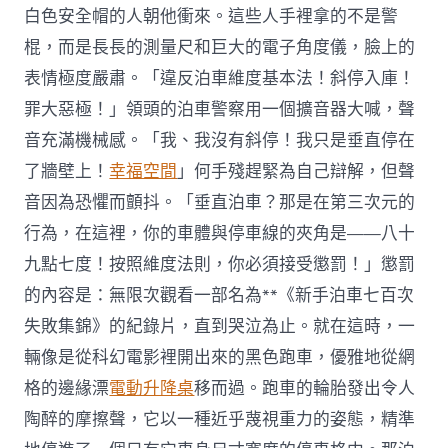
白色安全帽的人朝他衝來。這些人手裡拿的不是警
棍，而是長長的測量尺和巨大的電子角度儀，臉上的
表情極度嚴肅。「違反泊車維度基本法！斜停入庫！
罪大惡極！」領頭的泊車警察用一個擴音器大喊，聲
音充滿機械感。「我、我沒有斜停！我只是垂直停在
了牆壁上！
幸福空間
」何手殘趕緊為自己辯解，但聲
音因為恐懼而顫抖。「垂直泊車？那是在第三次元的
行為，在這裡，你的車體與停車線的夾角是——八十
九點七度！按照維度法則，你必須接受懲罰！」懲罰
的內容是：無限次觀看一部名為**《新手泊車七百次
失敗集錦》的紀錄片，直到哭泣為止。就在這時，一
輛像是從科幻電影裡開出來的黑色跑車，優雅地從網
格的邊緣漂
電動升降桌
移而過。跑車的輪胎發出令人
陶醉的摩擦聲，它以一種近乎蔑視重力的姿態，精準