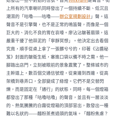
始發出一些不對勁的信號。首先
Wilkhahn
是聲音。街
上所有的汽車喇叭同時發出了一個持續不斷、低沉且
潮濕的「咕嚕——咕嚕——
辦公室規劃設計
」聲。這
聲音不是引擎聲，也不是正常的鳴笛聲，而像是一個
巨大的、消化不良的胃在哀嚎。廖沾沾皺著眉頭，這
嚴重干擾了他蒜泥的「寧靜冥想」。他決定出去看個
究竟，順手從桌上拿了一張髒兮兮的，印著《沾醬秘
笈》封面的皺衛生紙，塞進口袋以備不時之需。他一
腳踏出店門，立刻被眼前的景象震驚了。整條城市的
主幹道上，數百個交通信號燈，從東邊到西邊，從高
架橋到巷弄口，全部變成了綠燈。它們不是交替閃
爍，而是固定在「通行」的狀態，同時，每一個燈箱
都發出了那種「咕嚕咕嚕」的聲音，並且有一層淡淡
的、熱氣騰騰的白霧從燈箱的頂部冒出，散發出一種
難以名狀的——麵粉蒸煮過頭的氣味。「麵粉焦慮？