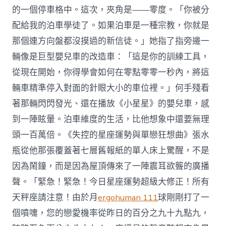
的一個停車格中。這次，夾角是——零度。「你被分
配給我的泊車學徒了。如果泊車是一種宗教，你就是
那個連方向盤都沒摸過的新信徒。」她指了指旁邊一
輛像是巨型嬰兒車的改造車：「這是你的訓練工具，
從現在開始，你得學會如何在零點零零一秒內，將這
輛車精準停入對面的針眼大小的車位裡。」何手殘看
著那輛閃閃發光、還在播放《小星星》的嬰兒車，感
到一陣眩暈。泊車維度的生活，比他想象中還要無理
頭一百萬倍。《失控的星座運勢與單戀狂想曲》張水
瓶從他那張覆蓋著七層舊報紙的單人床上驚醒，不是
因為鬧鐘，而是因為屋頂傳來了一陣震耳欲聾的廣播
聲。「緊急！緊急！今日星座運勢超級大修正！所有
天秤座請注意！由於月
ergohuman 111
球剛剛打了一
個噴嚏，您的戀愛機率從昨日的百分之九十九點九，