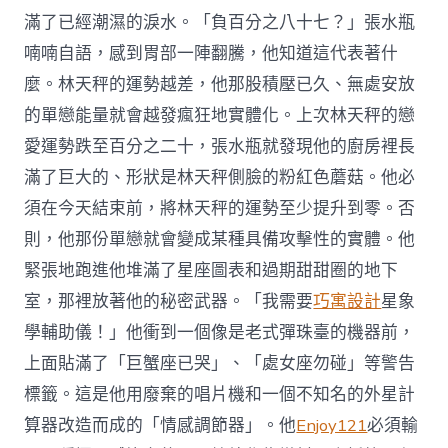
滿了已經潮濕的淚水。「負百分之八十七？」張水瓶
喃喃自語，感到胃部一陣翻騰，他知道這代表著什
麼。林天秤的運勢越差，他那股積壓已久、無處安放
的單戀能量就會越發瘋狂地實體化。上次林天秤的戀
愛運勢跌至百分之二十，張水瓶就發現他的廚房裡長
滿了巨大的、形狀是林天秤側臉的粉紅色蘑菇。他必
須在今天結束前，將林天秤的運勢至少提升到零。否
則，他那份單戀就會變成某種具備攻擊性的實體。他
緊張地跑進他堆滿了星座圖表和過期甜甜圈的地下
室，那裡放著他的秘密武器。「我需要
巧寓設計
星象
學輔助儀！」他衝到一個像是老式彈珠臺的機器前，
上面貼滿了「巨蟹座已哭」、「處女座勿碰」等警告
標籤。這是他用廢棄的唱片機和一個不知名的外星計
算器改造而成的「情感調節器」。他
Enjoy121
必須輸