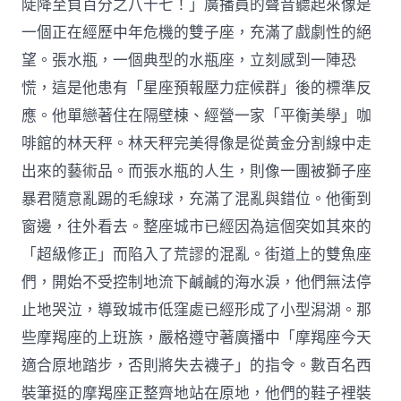
陡降至負百分之八十七！」廣播員的聲音聽起來像是
一個正在經歷中年危機的雙子座，充滿了戲劇性的絕
望。張水瓶，一個典型的水瓶座，立刻感到一陣恐
慌，這是他患有「星座預報壓力症候群」後的標準反
應。他單戀著住在隔壁棟、經營一家「平衡美學」咖
啡館的林天秤。林天秤完美得像是從黃金分割線中走
出來的藝術品。而張水瓶的人生，則像一團被獅子座
暴君隨意亂踢的毛線球，充滿了混亂與錯位。他衝到
窗邊，往外看去。整座城市已經因為這個突如其來的
「超級修正」而陷入了荒謬的混亂。街道上的雙魚座
們，開始不受控制地流下鹹鹹的海水淚，他們無法停
止地哭泣，導致城市低窪處已經形成了小型潟湖。那
些摩羯座的上班族，嚴格遵守著廣播中「摩羯座今天
適合原地踏步，否則將失去襪子」的指令。數百名西
裝筆挺的摩羯座正整齊地站在原地，他們的鞋子裡裝