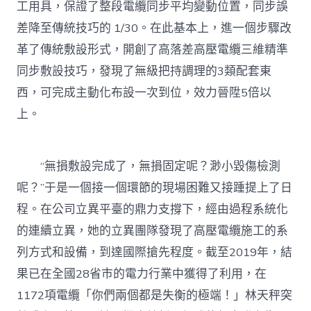
工用具，保證了整段電纜同步平均變動位置，同步誤
差降至傳統技巧的 1/30。在此基本上，進一個步驟改
革了傳統敷設形式，開創了高落差高壓電纜三維精準
同步敷設技巧，發現了無級把持調理的3類配套東
西，可完成主動化布設一次到位，效力晉陞5倍以
上。
“無損敷設完成了，無損固定呢？渺小毀傷檢測
呢？”于是一個接一個環節的現場困難又接踵提上了日
程。在公司立異平臺的鼎力支撐下，經由過程系統化
的連續立異，她的立異團隊發現了高壓電纜施工的系
列方式和設備，到達國際搶先程度。截至2019年，結
果已在全國28省市的電力行業中獲得了利用，在
1172項電纜「你們兩個都是失衡的極端！」林天秤突