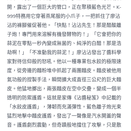
開，露出了一個巨大的管口，正在聚積藍色光芒。K-
999特務用它穿著燕尾服的小爪子，一把抓住了廖沾
沾的褲腳催促著他。「快點！沾沾先生！那是醋酸離
子炮！專門用來溶解有機發酵物的！」「它會把你的
蒜泥在零點一秒內變成無菌的、純淨的白醋！那是浩
劫啊！」「不准動我的蒜泥！」廖沾沾發出了醬料學
家對待信仰般的怒吼。他以一種專業包水餃的極限速
度，從旁邊的麵粉堆中抓起了兩團麵皮。麵皮被他用
氣功般的捏製手法，瞬間擴大成直徑三公尺的巨大麵
皮。他猛地擲出，兩張麵皮在空中交疊，變成一個半
透明的防禦護盾。這就是家傳《沾醬秘笈》中記載的
「水餃皮護盾」，薄韌而充滿彈性。藍色離子炮光束
猛烈地擊中麵皮護盾，發出了一聲像是汽水開蓋的聲
音。護盾劇烈震動，但奇蹟般地擋住了攻擊，只是散