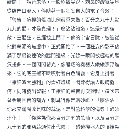
離開！」話音未落，一股極致尖銳、刺鼻的酸氣猛地
從店門口灌入，伴隨著一個狂妄自大的電子音效：
「警告！這裡的醬油比例嚴重失衡！百分之九十九點
九九的醋，才是真理！」廖沾沾知道，這是他的宿
敵，王醋狂，已經找上門了。他的宇宙冒險，被迫從
他對蒜泥的焦慮中，正式開始了。一個狂妄的影子佔
滿了那扇被撞破的牆門邊緣，光線一瞬間被極端的酸
氣扭曲。一個閃閃發光、像醋罐的機器人緩緩漂浮進
來，它的底座還不斷噴射著白色醋霧。它身上掛著
「醋狂派大勝利」的霓虹燈牌，閃爍得讓人眼睛發
疼，同時發出警報。王醋狂的聲音再次響起，這次帶
著金屬回音的嘲弄，刺耳得像是磨砂紙。「廖沾沾！
你那充滿腐敗氣味的蒜泥，是對醬料學的侮辱！必須
淨化！」「你將為你那百分之五的醬油，以及百分之
九十五的邪惡蒜頭付出代價！」醋罐機器人的頂端裂