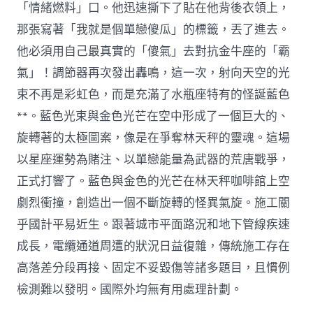
「情緒燃料」口。他迅速撕下了貼在他背後衣領上，
那張寫著「我就是個單戀傻瓜」的標籤，丟了進去。
他必須用自己最真實的「傻氣」去對抗金牛座的「霸
氣」！調節器再次發出轟鳴，這一次，射向天空的光
束不再是彩虹色，而是充滿了水瓶座特有的怪誕藍色
**。藍色光束與金色光芒在空中形成了一個巨大的、
旋轉著的太極圖案，像是在爭奪林天秤的靈魂。這場
以星座運勢為賭注、以單戀能量為武器的荒唐戰爭，
正式打響了。藍色與金色的光芒在林天秤咖啡館上空
劇烈衝撞，創造出一個不斷旋轉的怪異氣旋。施工關
乎國計平易近生。跟著城市平面路況和地下管線疾速
成長，電纜通道周遭的狀況日益復雜，傳統施工存在
高落差分段再接、固定不妥毀傷等諸多題目，且慣例
檢測難以發明。國際外均無有用處理計劃。