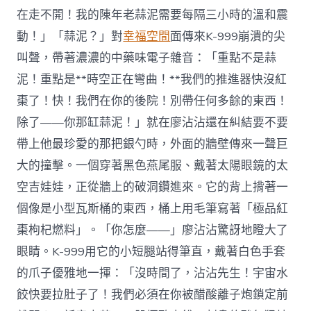
在走不開！我的陳年老蒜泥需要每隔三小時的溫和震
動！」「蒜泥？」對
幸福空間
面傳來K-999崩潰的尖
叫聲，帶著濃濃的中藥味電子雜音：「重點不是蒜
泥！重點是**時空正在彎曲！**我們的推進器快沒紅
棗了！快！我們在你的後院！別帶任何多餘的東西！
除了——你那缸蒜泥！」就在廖沾沾還在糾結要不要
帶上他最珍愛的那把銀勺時，外面的牆壁傳來一聲巨
大的撞擊。一個穿著黑色燕尾服、戴著太陽眼鏡的太
空吉娃娃，正從牆上的破洞鑽進來。它的背上揹著一
個像是小型瓦斯桶的東西，桶上用毛筆寫著「極品紅
棗枸杞燃料」。「你怎麼——」廖沾沾驚訝地瞪大了
眼睛。K-999用它的小短腿站得筆直，戴著白色手套
的爪子優雅地一揮：「沒時間了，沾沾先生！宇宙水
餃快要拉肚子了！我們必須在你被醋酸離子炮鎖定前