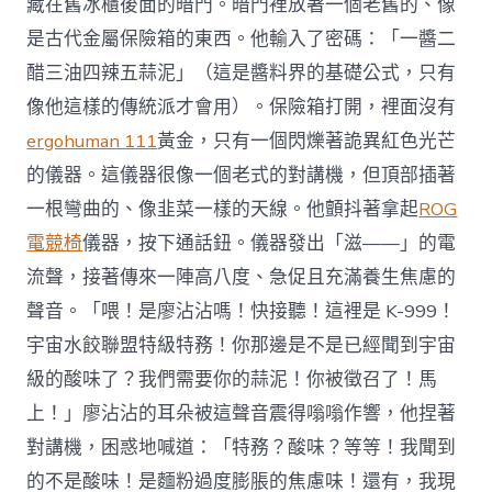
藏在舊冰櫃後面的暗門。暗門裡放著一個老舊的、像
是古代金屬保險箱的東西。他輸入了密碼：「一醬二
醋三油四辣五蒜泥」（這是醬料界的基礎公式，只有
像他這樣的傳統派才會用）。保險箱打開，裡面沒有
ergohuman 111
黃金，只有一個閃爍著詭異紅色光芒
的儀器。這儀器很像一個老式的對講機，但頂部插著
一根彎曲的、像韭菜一樣的天線。他顫抖著拿起
ROG
電競椅
儀器，按下通話鈕。儀器發出「滋——」的電
流聲，接著傳來一陣高八度、急促且充滿養生焦慮的
聲音。「喂！是廖沾沾嗎！快接聽！這裡是 K-999！
宇宙水餃聯盟特級特務！你那邊是不是已經聞到宇宙
級的酸味了？我們需要你的蒜泥！你被徵召了！馬
上！」廖沾沾的耳朵被這聲音震得嗡嗡作響，他捏著
對講機，困惑地喊道：「特務？酸味？等等！我聞到
的不是酸味！是麵粉過度膨脹的焦慮味！還有，我現