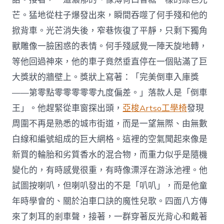
芒。猛地從柱子爆發出來，瞬間吞噬了何手殘和他的
掀背車。光芒消失後，窄巷恢復了平靜，只剩下獨角
獸雕像一臉困惑的表情。何手殘感覺一陣天旋地轉，
等他回過神來，他的車子竟然垂直停在一個貼滿了巨
大獎狀的牆壁上。獎狀上寫著：「完美倒車入庫獎
——第零點零零零零零九度偏差。」落款人是「倒車
王」。他趕緊從車窗探出頭，
亞梭Artso工學椅
發現
周圍不再是熟悉的城市街道，而是一望無際、由無數
白線和編號組成的巨大網格。這裡的空氣聞起來像是
新買的輪胎和劣質香水的混合物，而重力似乎是隨機
變化的，有時感覺很重，有時像漂浮在游泳池裡。他
試圖按喇叭，但喇叭發出的不是「叭叭」，而是他童
年時學會的、關於泊車口訣的魔性兒歌。四面八方傳
來了刺耳的剎車聲，接著，一群穿著反光背心和戴著