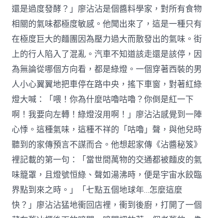
還是過度發酵？」廖沾沾是個醬料學家，對所有食物
相關的氣味都極度敏感。他聞出來了，這是一種只有
在極度巨大的麵團因為壓力過大而散發出的氣味。街
上的行人陷入了混亂。汽車不知道該走還是該停，因
為無論從哪個方向看，都是綠燈。一個穿著西裝的男
人小心翼翼地把車停在路中央，搖下車窗，對著紅綠
燈大喊：「喂！你為什麼咕嚕咕嚕？你倒是紅一下
啊！我要向左轉！綠燈沒用啊！」廖沾沾感覺到一陣
心悸。這種氣味，這種不祥的「咕嚕」聲，與他兒時
聽到的家傳預言不謀而合。他想起家傳《沾醬秘笈》
裡記載的第一句：「當世間萬物的交通都被麵皮的氣
味籠罩，且燈號恒綠、聲如湯沸時，便是宇宙水餃臨
界點到來之時。」「七點五個地球年…怎麼這麼
快？」廖沾沾猛地衝回店裡，衝到後廚，打開了一個