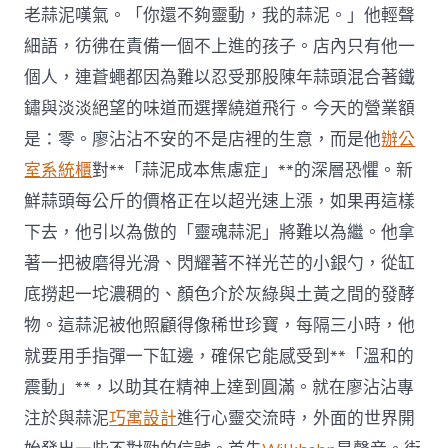
老蒜泥嘆氣。「你還不夠靈動，我的蒜泥。」他輕聲
細語，彷彿在責備一個不上進的孩子。店內只有他一
個人，連蒼蠅都因為難以忍受那股陳年蒜頭混合著鐵
鏽與淡淡絕望的味道而選擇繞道飛行。今天的營業額
是：零。廖沾沾不安的不是店裡的生意，而是他
辦公
室系統櫃
對**「蒜泥成本焦慮症」**的深層恐懼。新
鮮蒜頭每公斤的價格正在以超光速上漲，如果再這樣
下去，他引以為傲的「靈魂蒜泥」將難以為繼。他拿
著一把被磨得光滑、閃耀著不祥光芒的小銀勺，從缸
底撈起一坨濃稠的、顏色介於灰綠與土黃之間的發酵
物。這蒜泥被他照顧得像稀世珍寶，每隔三小時，他
就要用手指彈一下缸邊，確保它能感受到**「溫和的
震動」**，以助其在精神上達到圓滿。就在廖沾沾專
注於與蒜泥
巧寓設計
進行心靈交流時，外面的世界開