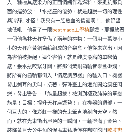
入一種極具感染力的正面情緒作為燃料，來抵抗那負
面的運勢波。「水瓶座的優勢，就是超脫一切的理性
與冷靜…才怪！我只有一腔熱血的傻氣啊！」他絕望
地低吼。他看了一眼
bestmade工學椅
腳邊。那裡放著
一個他為林天秤準備了兩年的禮物：一個用一萬塊小
小的天秤座黃銅齒輪組成的音樂盒。他從未送出，因
為害怕被拒絕。這份害怕，就是純度最高的單戀情
感。張水瓶咬緊牙關，將那個黃銅齒輪音樂盒砸爛，
將所有的齒輪都倒入「情感調節器」的輸入口。機器
發出刺耳的尖叫，接著，彈珠臺上的燈光開始瘋狂閃
爍，發出警告。「能量超載！檢測到極致純粹的單戀
能量！目標：提升天秤座運勢！」在機器的頂部，一
個巨大的、像彩虹一樣的光束筆直地射向天空。然
而，就在光束衝出屋頂的一瞬間，一輛塗滿了金色、
裝飾著巨大公牛角的悍馬車猛地停在咖啡館門
歐凌辦