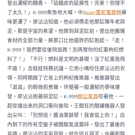
發出濃郁的麵香。「這麵皮的延展性！完美！但撐不
了太久！」K-999焦急地大喊，中
Razer雷蛇電競椅
藥
味更濃了。廖沾沾知道，他必須帶走他那缸陳年老蒜
泥，那是宇宙的希望。他跑到蒜泥缸前，使出他搬運
食材的全部力量，將那口比他還胖的缸抱起。「走！
K-999！我們要從後院逃跑！別再管你的紅棗枸杞燃
料了！」「不行！燃料是文明的基礎！沒了紅棗我飛
不遠！」吉娃娃特務抗議。它用小嘴咬住廖沾沾的衣
領，同時開啟了它背上的枸杞推進器。推進器發出
「滋滋」的輕微煎煮聲，伴隨著一股濃郁的蔘味爆
發。廖沾沾抱著蒜泥缸、K-999
辦公家具
咬著他，一
起從撞出來的洞口衝向後院。王醋狂的醋罐機器人發
出尖叫：「別想逃！醬油黨餘孽！我會追上你！」店
內剩下的所有空盤子被醋酸氣波震碎，發出了最後的
哀鳴。廖沾沾的宇宙冒險，就在這片蒜泥、中藥和醋