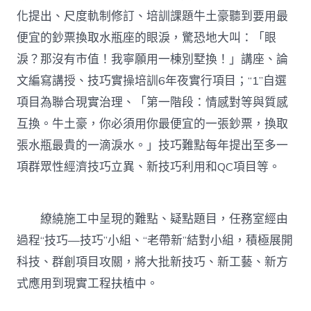
化提出、尺度軌制修訂、培訓課題牛土豪聽到要用最
便宜的鈔票換取水瓶座的眼淚，驚恐地大叫：「眼
淚？那沒有市值！我寧願用一棟別墅換！」講座、論
文編寫講授、技巧實操培訓6年夜實行項目；“1”自選
項目為聯合現實治理、「第一階段：情感對等與質感
互換。牛土豪，你必須用你最便宜的一張鈔票，換取
張水瓶最貴的一滴淚水。」技巧難點每年提出至多一
項群眾性經濟技巧立異、新技巧利用和QC項目等。
繚繞施工中呈現的難點、疑點題目，任務室經由
過程“技巧—技巧”小組、“老帶新”結對小組，積極展開
科技、群創項目攻關，將大批新技巧、新工藝、新方
式應用到現實工程扶植中。