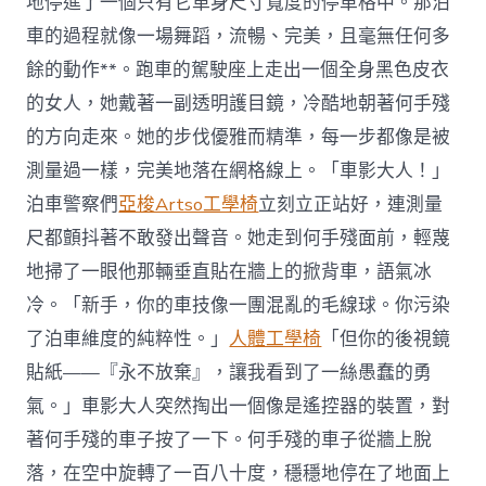
地停進了一個只有它車身尺寸寬度的停車格中。那泊
車的過程就像一場舞蹈，流暢、完美，且毫無任何多
餘的動作**。跑車的駕駛座上走出一個全身黑色皮衣
的女人，她戴著一副透明護目鏡，冷酷地朝著何手殘
的方向走來。她的步伐優雅而精準，每一步都像是被
測量過一樣，完美地落在網格線上。「車影大人！」
泊車警察們
亞梭Artso工學椅
立刻立正站好，連測量
尺都顫抖著不敢發出聲音。她走到何手殘面前，輕蔑
地掃了一眼他那輛垂直貼在牆上的掀背車，語氣冰
冷。「新手，你的車技像一團混亂的毛線球。你污染
了泊車維度的純粹性。」
人體工學椅
「但你的後視鏡
貼紙——『永不放棄』，讓我看到了一絲愚蠢的勇
氣。」車影大人突然掏出一個像是遙控器的裝置，對
著何手殘的車子按了一下。何手殘的車子從牆上脫
落，在空中旋轉了一百八十度，穩穩地停在了地面上