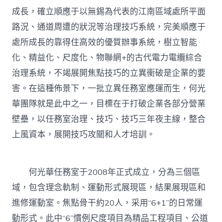
成長，確立順應于以無錫為代表的江南區域處所平面
路況、通道周遭的狀況等治理技巧系統，完美順應于
處所成長的靠得住高效的優質辦事系統，樹立智能
化、精益化、尺度化、物聯網+的古代電力電纜綜合
治理系統，不竭展開焦點技巧的立異衝破是企業的要
害。在這種佈景下，一批立異任務室應運而生，何光
華團隊就是此中之一，目標在于打破企業各部分營業
壁壘，以任務室治理、技巧、技巧三年夜主線，整合
上風資本，展開技巧攻關和人才培訓。
何光華任務室于2008年正式成立，分為三個區
域，包含理念軌制、運動形式展現區，結果展現區和
進修運動室。焦點骨干約20人，采用“6+1”的日常運
動形式。此中“6”慣例尺度項目為精品工程項目、公道