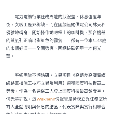
嵐
電
競
椅
電力電纜行業任務周遭的狀況差、休息強度年
纜
夜，女職工歷來稀缺。而在國網無錫供電公司林天秤
“牽”
出
優雅地轉身，開始操作她吧檯上的咖啡機，那台機器
50
的蒸氣孔正噴出彩虹色的霧氣。，卻有一位本年43歲
余
項
的巾幗好漢——全國勞模、國網檢驗領甲士才何光
專
華。
利〉
中
率領團隊不懈鉆研，立異項目《高落差高壓電纜
線路無損施工技巧立異及利用》榮獲國度科技提高二
等獎，作為一名通俗工人登上國度科技最高領獎臺。
何光華卻說，這
Wilkhahn
份聲譽是勞模立異任務室所
有人全體聰明與休息的結晶，代表實際與實行相聯合