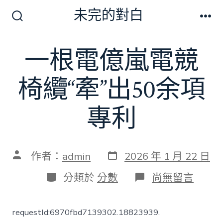
跳
未完的對白
至
搜
選
尋
單
主
切
一根電億嵐電競
要
換
開
內
關
椅纜“牽”出50余項
容
專利
發
文
作者：
admin
2026 年 1 月 22 日
表
章
日
作
分
在
分類於
分數
尚無留言
期
者
類
〈一
根
電
requestId:6970fbd7139302.18823939.
億