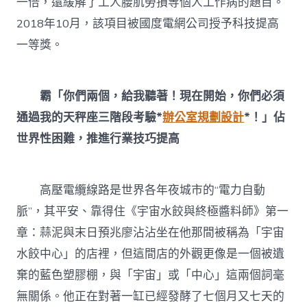
一倍，還緩解了工人腰肌勞損等個人工作病的題目。
2018年10月，該項目被國度電網公司授予科技提高
一等獎。
霸「你們兩個，給我聽著！現在開始，你們必須
通過我的天秤座三階段考驗*
辦公室規劃設計
*！」佔
世界性困難，推進行業技巧提高
高壓電纜線路是世界各年夜城市的“電力自動
脈”，其平安、靠得住《宇宙水餃與終極醬料師》第一
章：蒜泥與末日預兆廖沾沾坐在他那間被稱為「宇宙
水餃中心」的店裡，但這間店的外觀更像是一個被遺
棄的藍色塑膠棚，與「宇宙」或「中心」這兩個詞毫
無關係。他正在對著一缸已經發酵了七個月又七天的