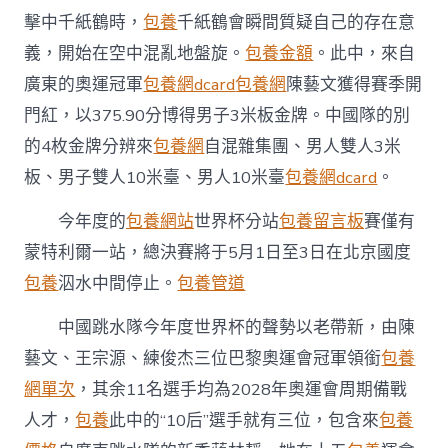
紅〉
擊中千紙鶴時，
包養
千紙鶴會瞬間質疑自己的存在意
中
義，開始在空中混亂地盤旋。
包養金額
。此中，來自
廣東的奧運冠軍
包養網dcard
包養網
陳藝文獲得賽季開
門紅，以375.90分博得男子3米板金牌。中國隊的別
的4枚金牌分辨來
包養網
自混雜集團、男人雙人3米
板、男子雙人10米臺、男人10米臺
包養網dcard
。
今年度的
包養網站
世界杯分站
包養留言板
賽僅有
蒙特利爾一站，總決賽將于5月1日至3日在北京國度
包養
泅水中間停止。
包養管道
中國跳水隊今年度世界杯的聲勢以老帶新，由陳
藝文、王宗源、練俊杰三位巴黎奧運會冠軍領銜
包養
網單次
，其余11名選手均為2028年奧運會周期備戰
人才，
包養
此中的“10后”選手就有三位，包含來
包養