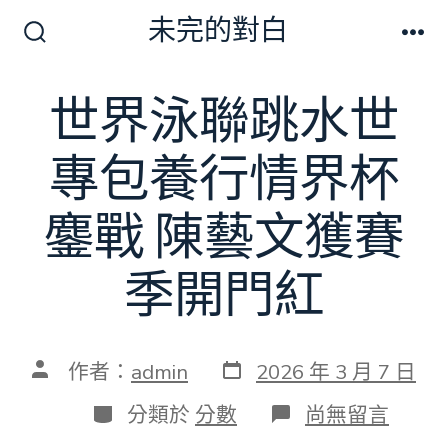
跳
未完的對白
至
搜
選
尋
單
主
切
世界泳聯跳水世
要
換
開
內
關
專包養行情界杯
容
鏖戰 陳藝文獲賽
季開門紅
發
文
作者：
admin
2026 年 3 月 7 日
表
章
日
作
分
在
分類於
分數
尚無留言
期
者
類
〈世