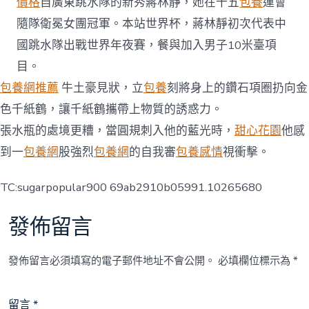
價格
自廣東跳水隊的新秀蔣林靜，她在十五
包養
運會
隨隊衛冕女團冠軍。本站世界杯，蔣林靜初次代表中
國跳水隊出戰世界年夜賽，餐與加入男子10米臺項
目。
包養網推薦
牛土豪見狀，立
包養
刻將身上的鑽石項圈扔向金
色千紙鶴，讓千紙鶴攜帶上物質的誘惑力。
張水瓶的處境更糟，當圓規刺入他的藍光時，
甜心花園
他感
到一
包養網
股強烈
包養網
的自我審
包養感情
視衝擊。
TC:sugarpopular900 69ab2910b05991.10265680
發佈留言
發佈留言必須填寫的電子郵件地址不會公開。
必填欄位標示為
*
留言
*