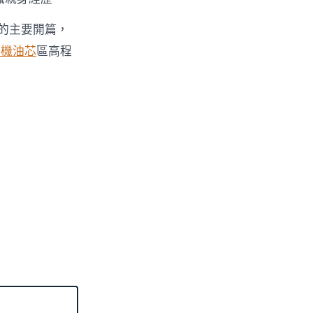
的主要開篇，
車機油芯
區高程