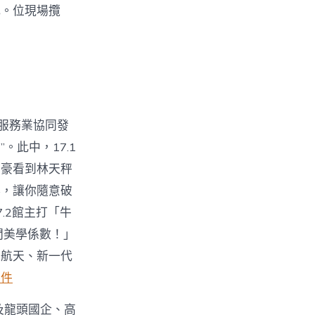
喊。位現場攬
服務業協同發
”。此中，17.1
土豪看到林天秤
樓，讓你隨意破
.2館主打「牛
間美學係數！」
業航天、新一代
零件
及龍頭國企、高