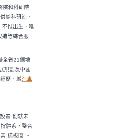
醫院和科研院
，供給科研崗、
、不惟出生、唯
妝造等綜合服
聯全省21個地
展規劃及中國
身經歷、城
汽車
設置“創就未
支撐體系，整合
業“樣板間”。