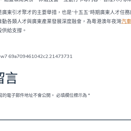
是廣東引才聚才的主要舉措，也是“十五五”時期廣東人才任務
推動各類人才與廣東產業發展深度融會，為粵港澳年夜灣
汽
設供給支撐。
low7 69a709461042c2.21473731
留言
寫的電子郵件地址不會公開。
必填欄位標示為
*