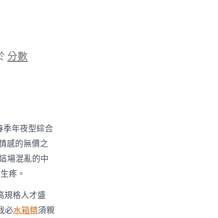
於
分數
年春季年夜型綜合
到情感的無價之
這場混亂的中
睛生疼。
高規格人才盛
我必
水箱精
須親