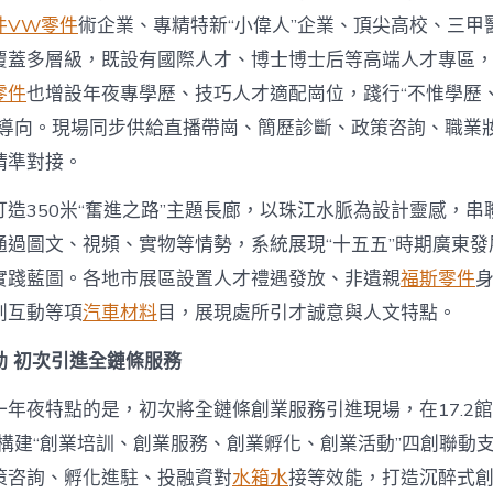
中
件
VW零件
術企業、專精特新“小偉人”企業、頂尖高校、三甲
覆蓋多層級，既設有國際人才、博士博士后等高端人才專區
零件
也增設年夜專學歷、技巧人才適配崗位，踐行“不惟學歷
才導向。現場同步供給直播帶崗、簡歷診斷、政策咨詢、職業
精準對接。
造350米“奮進之路”主題長廊，以珠江水脈為設計靈感，串
通過圖文、視頻、實物等情勢，系統展現“十五五”時期廣東發
實踐藍圖。各地市展區設置人才禮遇發放、非遺親
福斯零件
創互動等項
汽車材料
目，展現處所引才誠意與人文特點。
動 初次引進全鏈條服務
年夜特點的是，初次將全鏈條創業服務引進現場，在17.2館
，構建“創業培訓、創業服務、創業孵化、創業活動”四創聯動
策咨詢、孵化進駐、投融資對
水箱水
接等效能，打造沉醉式創