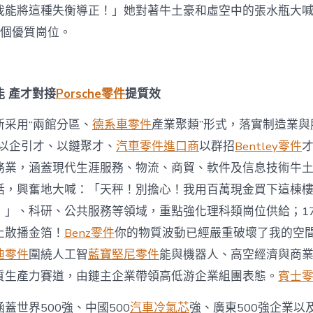
年
我能將這種失衡導正！」她對著牛土豪和虛空中的張水瓶大
夜
萬個優質崗位。
型
僱
用
會
將
 產才對接
Porsche零件
提質效
釋
放
新采用“兩館分區、
德系車零件
產業聚類”形式，落實制造業與
OSDER
奧
“以企引才、以鏈聚才、
汽車零件進口商
以群招
Bentley零件
才
斯
務業，涵蓋現代生涯服務、物流、商貿、軟件及信息技術牛
德
德
話，興奮地大喊：「天秤！別擔心！我用百萬現金買下這棟
系
！」、科研、公共服務等領域，重點強化理科類崗位供給；17
車
逾
止散播金箔！
Benz零件
你的物質波動已經嚴重破壞了我的空
6
迪零件
圍繞人工智
藍寶堅尼零件
能與機器人、高空經濟與商
萬
個
質生產力賽道，由鏈主企業帶領高低游企業組團表態。
賓士
崗
位〉
蓋世界500強、中國500
汽車冷氣芯
強、廣東500強企業以