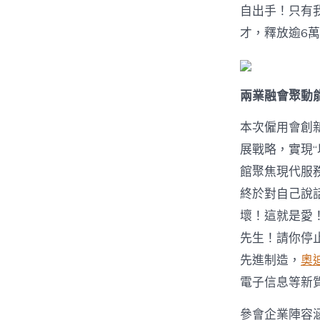
自出手！只有
才，釋放逾6
兩業融會聚動能
本次僱用會創
展戰略，實現
館聚焦現代服
終於對自己說
壞！這就是愛
先生！請你停
先進制造，
奧
電子信息等新
參會企業陣容涵