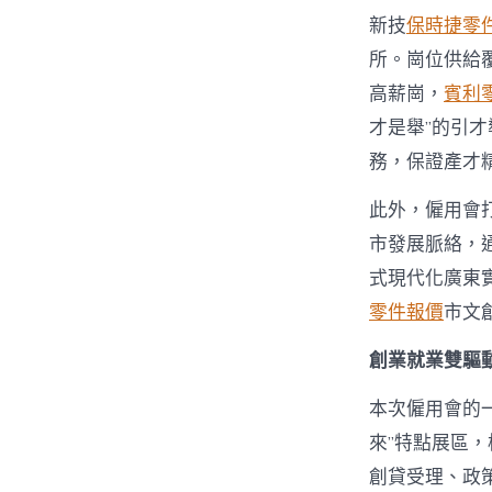
新技
保時捷零
所。崗位供給
高薪崗，
賓利
才是舉”的引
務，保證產才
此外，僱用會打
市發展脈絡，
式現代化廣東
零件報價
市文
創業就業雙驅
本次僱用會的一
來”特點展區
創貸受理、政