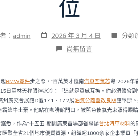
位
發
分
者：
admin
2026 年 3 月 4 日
分類
表
類
日
在
尚無留言
期
〈亮
點
搶
先
看！
局起
BMW零件
步之際，“百萬英才匯南
汽車空氣芯
粵”2026
“百
萬
月15日至林天秤眼神冰冷：「這就是質感互換。你必須體會
英
州廣交會展館D區17.1、17.2展
油氣分離器改良版
館舉辦。
才
匯
座霸總牛土豪。他站在咖啡館門口，被藍色傻氣光束照得眼
南
粵”
者獲悉，作為“十五五”期間廣東首場部省聯辦
台北汽車材料
的
春
匯聚全省21個地市優質資源，組織超1800余家企事業單「
季