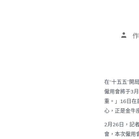
文
作
章
作
者
在“十五五”開
僱用會將于3
重。」16日在廣
心，正是金牛
2月26日，記
會，本次僱用會