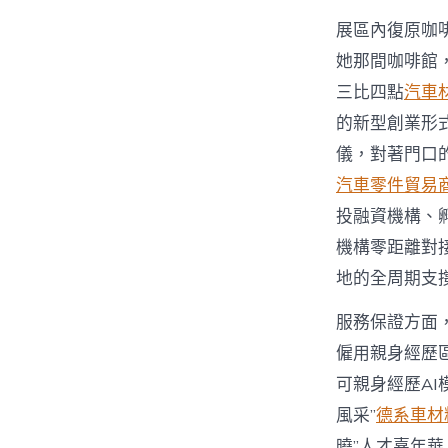
展區內復原咖
她那間咖啡館
三比四點
汽車
的新型創業形
儀，對著門口
汽車零件貿易
投融資機構、
機構零距離對
地的全周期支
服務保證方面
僱用親身經歷
可親身經歷A
風采”
德系車材
曉”人才嘉年