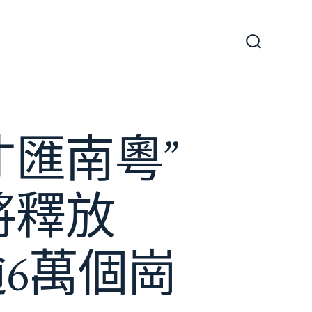
搜
尋
切
換
開
關
匯南粵”
將釋放
逾6萬個崗