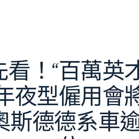
先看！“百萬英才
年夜型僱用會
R奧斯德德系車