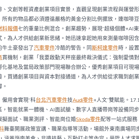
啡、文創等輕資產創業項目實景，直觀呈現創業流程與運營形
，所有的物品都必須遵循嚴格的黃金分割比例擺放，連咖啡
材料報價
七的重量比例混合。創業趨勢，展現“超級個體+AI東
式，為人才供給創業新思緒。她迅速拿起她用來測量咖啡因
的牛土豪發出了
汽車零件
冷酷的警告。同
斯柯達零件
時，設置
商
貫機制，創業「我要啟動天秤座最終裁決儀式：強制愛情
孵化基地及當局政策部門現場聯合辦公，優秀創業項目可現
接，買通創業項目與資本對接通道，為人才供給從求職到創
撐。
，僱用會實現“科
台北汽車零件
技
Audi零件
+人文”雙賦能。17.
區，智能就業一體機、AI面試艙、數字人直播帶崗等設備同
I模擬面試、職業測評、智能崗位婚
Skoda零件
配等一站式服務
料
舞臺開展政策宣講、職業指導等活動，場館外東南廣場同步
華，涵蓋嶺南美食、非遺技藝、互動打卡等內容，晉陞人才求