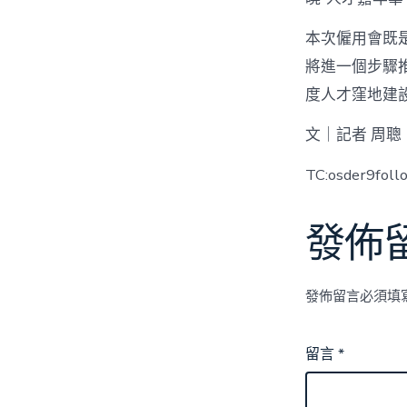
本次僱用會既
將進一個步驟
度人才窪地建
文｜記者 周聰
TC:osder9fol
發佈
發佈留言必須填
留言
*