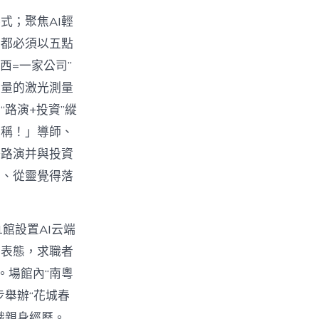
式；聚焦AI輕
豆都必須以五點
西=一家公司”
含量的激光測量
“路演+投資”縱
對稱！」導師、
場路演并與投資
業、從靈覺得落
1館設置AI云端
步表態，求職者
。場館內“南粵
舉辦“花城春
職親身經歷。