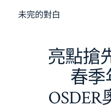
跳
至
未完的對白
主
要
內
容
亮點搶
春季
OSDE