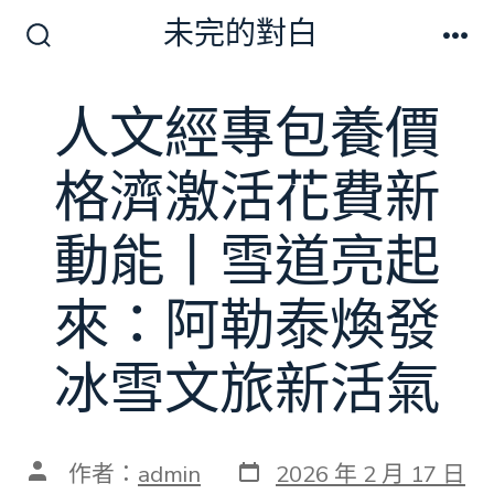
跳
未完的對白
至
搜
選
尋
單
主
切
人文經專包養價
要
換
開
內
關
格濟激活花費新
容
動能丨雪道亮起
來：阿勒泰煥發
冰雪文旅新活氣
發
文
作者：
admin
2026 年 2 月 17 日
表
章