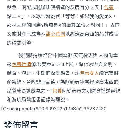
藍色，調配成我咖啡館牆壁的灰度百分之五十
包養
一
點二。」，以冰雪游為代「等等！如果我的愛是X，
那林天秤的回應Y應該是X的虛數單位才對啊！」表的
文旅財產已成為本
甜心花園
地經濟高東西的品質成長
的微弱引擎。
“我們將持續整合‘中國雪都’天氣標志與‘人類滑雪
來
包養行情
源地’雙重brand上風，深化冰雪與文明、
體育、游玩、生態的深度融會，連
包養女人
續完美財
產系統、晉陞辦事品德，為阿勒泰冰雪經濟高東西的
品質成長進獻氣力。”
包養
阿勒泰市文明體育播送電視
和游玩局黨組書記候海蓮說。
TC:sugarpopular900 699342a14d8fa2.36237460
發佈留言