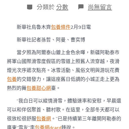
日
作
分
在
分類於
分數
尚無留言
期
者
類
〈人
文
經
新華社烏魯木齊
包養條件
2月9日電
專
包
新華社記者孫哲、阿曼、曹奕博
養
價
格
當夕照為阿爾泰山鍍上金色余暉，新疆阿勒泰市
濟
將軍山國際滑雪度假區的雪道上照舊人流穿越，夜滑
激
活
燈光次序遞次點亮。冰雪活動、風俗文明與游玩花費
花
包養
的交錯發力，讓這座舊日低調的小城正走上更為
費
新
熱烈的舞
包養甜心網
臺。
動
能
“我白日可以縱情滑雪，體驗速率和安慰，早晨還
丨
雪
可以和伴侶聚首、聽村歌。在這里，全部冬天都可以
道
很放松很舒服
包養網
。”已是持續第三年離開阿勒泰的
亮
起
廣東“雪友”李
包養網dcard
鋒說。