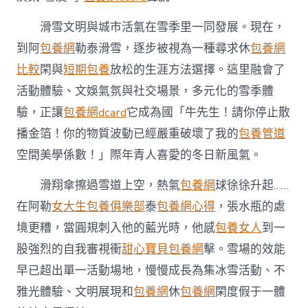
來：
阿
滑雪文明與城市活氣在雪季里一同發展。現在，
勒
到阿
包養網
勒泰滑雪，逐步被視為一種尋求休
包養網
泰
煥
比較
閑與
短期包養
放松的生涯方法選擇。這里融會了
發
活動體驗、文娛氣氛與社交場景，多元化的雪季體
冰
雪
驗，正讓
包養網dcard
它成為國「牛先生！請你停止散
文
旅
播金箔！你的物質波動已經嚴重破壞了我的
包養管道
新
空間美學係數！」際年青人喜愛的冬日新風氣。
活
氣〉
滑翔傘擦過雪道上空，熱氣
包養網
球徐徐升起……
中
在阿勒
女大生包養俱樂部
泰
包養網心得
，張水瓶的處
境更糟，當圓規刺入他的藍光時，他感
包養女人
到一
股強烈的自我審視衝
甜心寶貝包養網
擊。雪場的效能
早已超出單一活動場地，慢慢成長為集冰雪活動、不
雅光體驗、文明展現和
包養網
休
包養網
閑度假于一體