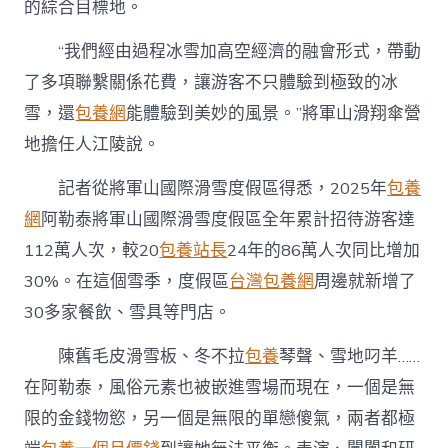
的綜合目標地。
“我們經由過程冰雪加高空經濟的融會形式，帶動
了多項聯繫關係花費，讓游客不只體驗到極致的冰
雪，還
包養網
能體驗到美妙的風景。”將軍山滑翔傘營
地擔任人江陵說。
記者從將軍山國際滑雪度假區得悉，2025年
包養
網
阿勒泰將軍山國際滑雪度假區全年累計招待游客達
112萬人次，較20
包養站長
24年的86萬人次同比增加
30%。在這個雪季，度假區
台灣包養網
周邊就新增了
30多家餐飲、雪具等門店。
陳舊毛皮滑雪板、冬不拉
包養
琴聲、雪地叼羊……
在阿勒泰，風俗元素也被嵌進雪場而現在，一個是無
限的金錢物慾，另一個是無限的單戀傻氣，兩者都極