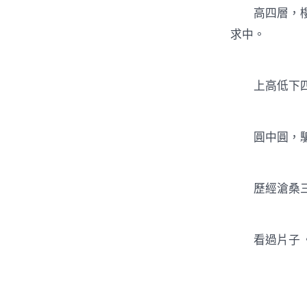
高四層，樓四
求中。
上高低下四
圓中圓，騙
歷經滄桑三
看過片子《年