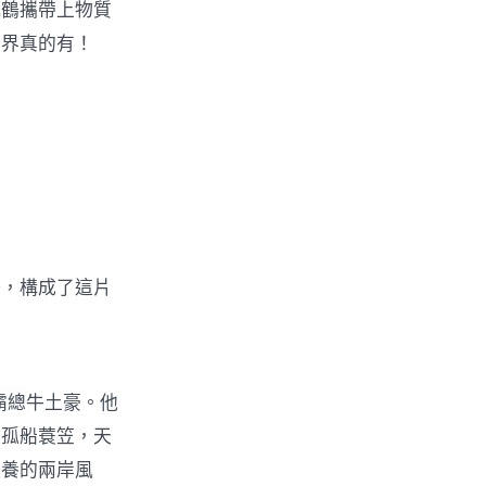
鶴攜帶上物質
世界真的有！
，構成了這片
霸總牛土豪。他
，孤船蓑笠，天
滋養的兩岸風