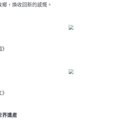
故鄉，煥收回新的感慨。
國》
江》
世界遺產