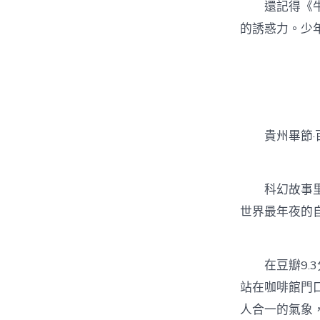
還記得《牛土
的誘惑力。少
貴州畢節·
科幻故事里的
世界最年夜的
在豆瓣9.3
站在咖啡館門
人合一的氣象