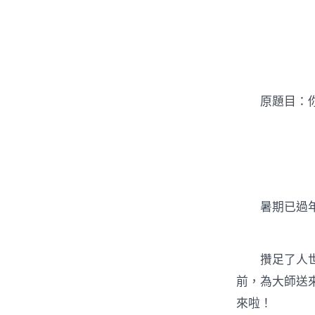
者
原題目：你
暑期已過年夜
攢足了人世美
前，為大師送
來啦！