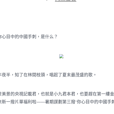
期
〈你
心
目
中
的
中
國
心目中的中國手刺，是什么？
手
刺，
是
什
JIUYI
俱
意
翻
半，知了在林間枝頭，唱起了夏末最茂盛的歌。
修
設
計
景的央視記載君，也就是小九君本君，也要趕在第一縷金
么？〉
中
來新一撥片單福利啦——暑期謀劃第三撥“你心目中的中國手刺