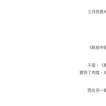
三月的貴州，
《航拍中國》
于是，《春江
挪到了內陸，
而在另一邊，