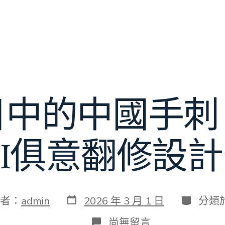
目中的中國手刺
UYI俱意翻修設
發
分
者：
admin
2026 年 3 月 1 日
分類
表
類
日
在
尚無留言