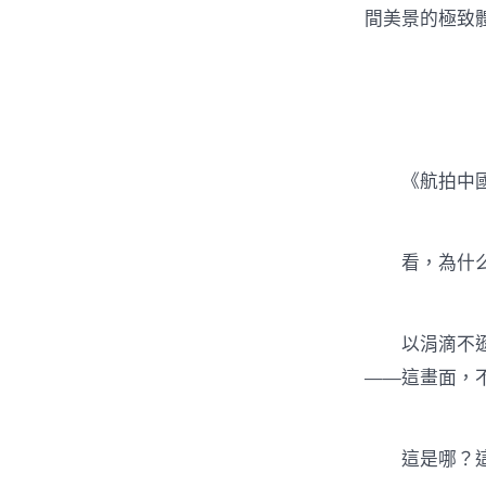
間美景的極致
《航拍中國》
看，為什么一
以涓滴不遜于
——這畫面，
這是哪？這是