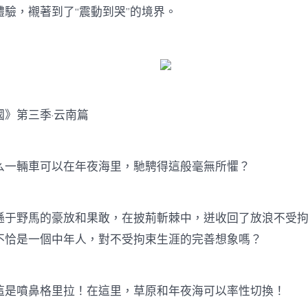
體驗，襯著到了“震動到哭”的境界。
第三季·云南篇
輛車可以在年夜海里，馳騁得這般毫無所懼？
野馬的豪放和果敢，在披荊斬棘中，迸收回了放浪不受拘
不恰是一個中年人，對不受拘束生涯的完善想象嗎？
噴鼻格里拉！在這里，草原和年夜海可以率性切換！