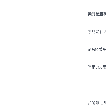
美到梗塞
你見過什么
是960萬平
仍是300萬
……
廣闊雄壯的音