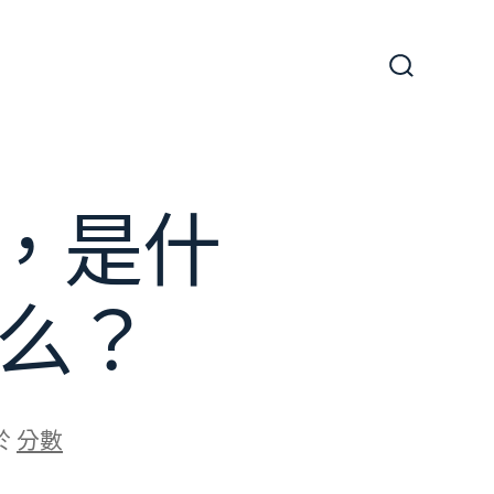
搜
尋
切
換
開
關
，是什
計么？
於
分數