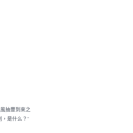
風抽豐到來之
，是什么？”