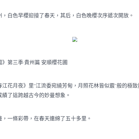
白色早櫻迎接了春天，其后，白色晚櫻次序遞次開放。
第三季·貴州篇 安順櫻花圃
花月夜》里“江流委宛繞芳甸，月照花林皆似霰”般的極致
成績了這跨越古今的妙曼想象。
一條彩帶，在春天連綿了五十多里。