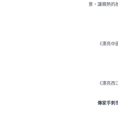
景，讓親熱的
《漂亮中
《漂亮西
傳家手刺