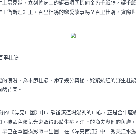
豪見狀，立刻將身上的鑽石項圈扔向金色千紙鶴，讓千紙
年王衛斯理》里，百里杜鵑的戀愛故事嗎？百里杜鵑，實際
百里杜鵑
浪漫，為畢節杜鵑，添了幾分奧秘。姹紫嫣紅的野生杜鵑
自然花圃。
分的《漂亮中國》中，靜謐漓這場混亂的中心，正是金牛座
口，被藍色傻氣光束照得眼睛生疼。江上的漁夫與他的魚鷹
，早已在本國攝影師中出圈。在《漂亮西江》中，秀美江水