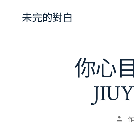
跳
至
未完的對白
主
要
內
容
你心
JI
文
作
章
作