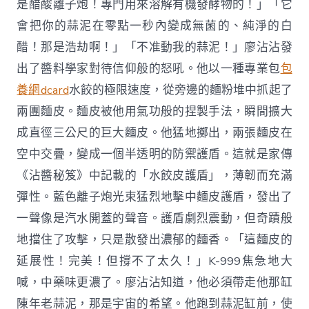
是醋酸離子炮！專門用來溶解有機發酵物的！」「它
會把你的蒜泥在零點一秒內變成無菌的、純淨的白
醋！那是浩劫啊！」「不准動我的蒜泥！」廖沾沾發
出了醬料學家對待信仰般的怒吼。他以一種專業包
包
養網dcard
水餃的極限速度，從旁邊的麵粉堆中抓起了
兩團麵皮。麵皮被他用氣功般的捏製手法，瞬間擴大
成直徑三公尺的巨大麵皮。他猛地擲出，兩張麵皮在
空中交疊，變成一個半透明的防禦護盾。這就是家傳
《沾醬秘笈》中記載的「水餃皮護盾」，薄韌而充滿
彈性。藍色離子炮光束猛烈地擊中麵皮護盾，發出了
一聲像是汽水開蓋的聲音。護盾劇烈震動，但奇蹟般
地擋住了攻擊，只是散發出濃郁的麵香。「這麵皮的
延展性！完美！但撐不了太久！」K-999焦急地大
喊，中藥味更濃了。廖沾沾知道，他必須帶走他那缸
陳年老蒜泥，那是宇宙的希望。他跑到蒜泥缸前，使