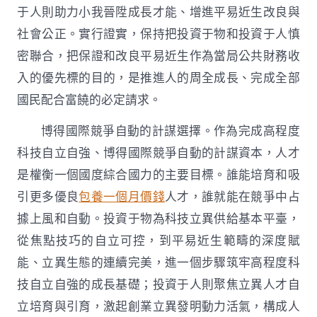
于人則助力小我晉陞成長才能、增進平易近生改良與
社會公正。實行證實，保持把投資于物和投資于人慎
密聯合，把保證和改良平易近生作為當局公共財務收
入的優先標的目的，是推進人的周全成長、完成全部
國民配合富饒的必定請求。
博得國際競爭自動的計謀選擇。作為完成高程度
科技自立自強、博得國際競爭自動的計謀資本，人才
是權衡一個國度綜合國力的主要目標。誰能培育和吸
引更多優良
包養一個月價錢
人才，誰就能在競爭中占
據上風和自動。投資于物為科技立異供給基本平臺，
從焦點技巧的自立可控，到平易近生範疇的深度賦
能、立異生態的連續完美，進一個步驟筑牢高程度科
技自立自強的成長基礎；投資于人則聚焦立異人才自
立培育與引育，激起創業立異發明動力活氣，構成人