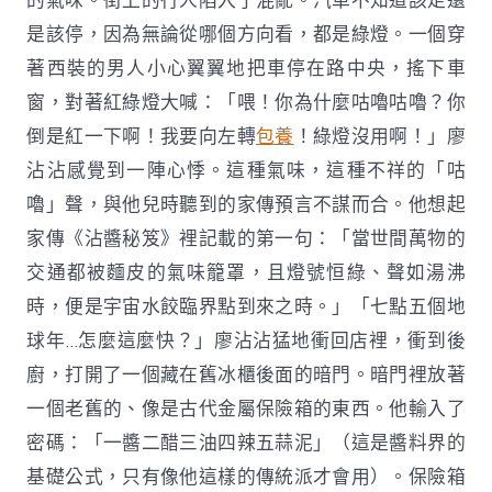
的氣味。街上的行人陷入了混亂。汽車不知道該走還
是該停，因為無論從哪個方向看，都是綠燈。一個穿
著西裝的男人小心翼翼地把車停在路中央，搖下車
窗，對著紅綠燈大喊：「喂！你為什麼咕嚕咕嚕？你
倒是紅一下啊！我要向左轉
包養
！綠燈沒用啊！」廖
沾沾感覺到一陣心悸。這種氣味，這種不祥的「咕
嚕」聲，與他兒時聽到的家傳預言不謀而合。他想起
家傳《沾醬秘笈》裡記載的第一句：「當世間萬物的
交通都被麵皮的氣味籠罩，且燈號恒綠、聲如湯沸
時，便是宇宙水餃臨界點到來之時。」「七點五個地
球年…怎麼這麼快？」廖沾沾猛地衝回店裡，衝到後
廚，打開了一個藏在舊冰櫃後面的暗門。暗門裡放著
一個老舊的、像是古代金屬保險箱的東西。他輸入了
密碼：「一醬二醋三油四辣五蒜泥」（這是醬料界的
基礎公式，只有像他這樣的傳統派才會用）。保險箱