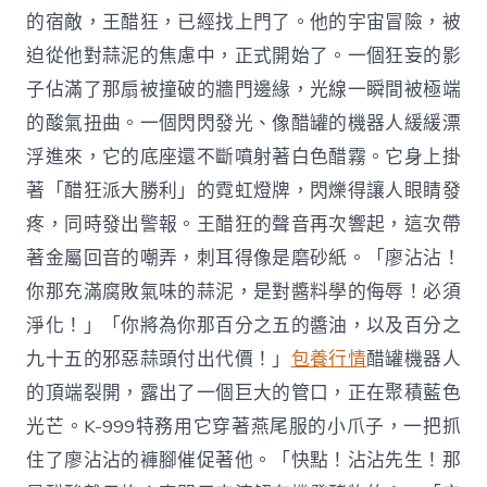
的宿敵，王醋狂，已經找上門了。他的宇宙冒險，被
迫從他對蒜泥的焦慮中，正式開始了。一個狂妄的影
子佔滿了那扇被撞破的牆門邊緣，光線一瞬間被極端
的酸氣扭曲。一個閃閃發光、像醋罐的機器人緩緩漂
浮進來，它的底座還不斷噴射著白色醋霧。它身上掛
著「醋狂派大勝利」的霓虹燈牌，閃爍得讓人眼睛發
疼，同時發出警報。王醋狂的聲音再次響起，這次帶
著金屬回音的嘲弄，刺耳得像是磨砂紙。「廖沾沾！
你那充滿腐敗氣味的蒜泥，是對醬料學的侮辱！必須
淨化！」「你將為你那百分之五的醬油，以及百分之
九十五的邪惡蒜頭付出代價！」
包養行情
醋罐機器人
的頂端裂開，露出了一個巨大的管口，正在聚積藍色
光芒。K-999特務用它穿著燕尾服的小爪子，一把抓
住了廖沾沾的褲腳催促著他。「快點！沾沾先生！那