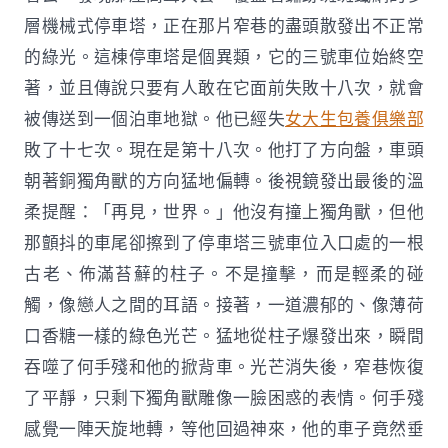
層機械式停車塔，正在那片窄巷的盡頭散發出不正常
的綠光。這棟停車塔是個異類，它的三號車位始終空
著，並且傳說只要有人敢在它面前失敗十八次，就會
被傳送到一個泊車地獄。他已經失
女大生包養俱樂部
敗了十七次。現在是第十八次。他打了方向盤，車頭
朝著銅獨角獸的方向猛地偏轉。後視鏡發出最後的溫
柔提醒：「再見，世界。」他沒有撞上獨角獸，但他
那顫抖的車尾卻擦到了停車塔三號車位入口處的一根
古老、佈滿苔蘚的柱子。不是撞擊，而是輕柔的碰
觸，像戀人之間的耳語。接著，一道濃郁的、像薄荷
口香糖一樣的綠色光芒。猛地從柱子爆發出來，瞬間
吞噬了何手殘和他的掀背車。光芒消失後，窄巷恢復
了平靜，只剩下獨角獸雕像一臉困惑的表情。何手殘
感覺一陣天旋地轉，等他回過神來，他的車子竟然垂