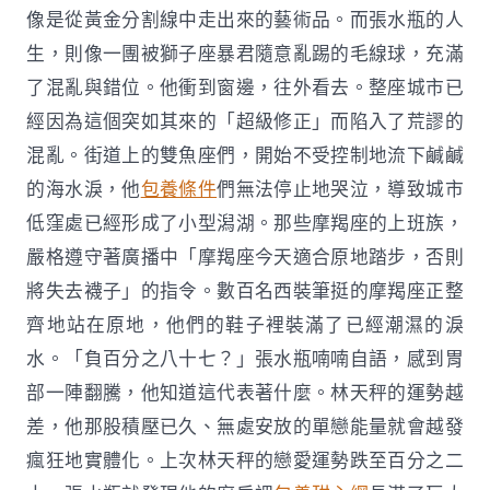
像是從黃金分割線中走出來的藝術品。而張水瓶的人
生，則像一團被獅子座暴君隨意亂踢的毛線球，充滿
了混亂與錯位。他衝到窗邊，往外看去。整座城市已
經因為這個突如其來的「超級修正」而陷入了荒謬的
混亂。街道上的雙魚座們，開始不受控制地流下鹹鹹
的海水淚，他
包養條件
們無法停止地哭泣，導致城市
低窪處已經形成了小型潟湖。那些摩羯座的上班族，
嚴格遵守著廣播中「摩羯座今天適合原地踏步，否則
將失去襪子」的指令。數百名西裝筆挺的摩羯座正整
齊地站在原地，他們的鞋子裡裝滿了已經潮濕的淚
水。「負百分之八十七？」張水瓶喃喃自語，感到胃
部一陣翻騰，他知道這代表著什麼。林天秤的運勢越
差，他那股積壓已久、無處安放的單戀能量就會越發
瘋狂地實體化。上次林天秤的戀愛運勢跌至百分之二