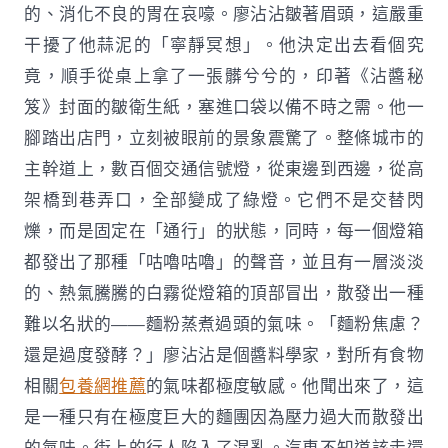
的、消化不良的胃在哀嚎。廖沾沾皺著眉頭，這嚴重
干擾了他蒜泥的「寧靜冥想」。他決定出去看個究
竟，順手從桌上拿了一張髒兮兮的，印著《沾醬秘
笈》封面的皺衛生紙，塞進口袋以備不時之需。他一
腳踏出店門，立刻被眼前的景象震驚了。整條城市的
主幹道上，數百個交通信號燈，從東邊到西邊，從高
架橋到巷弄口，全部變成了綠燈。它們不是交替閃
爍，而是固定在「通行」的狀態，同時，每一個燈箱
都發出了那種「咕嚕咕嚕」的聲音，並且有一層淡淡
的、熱氣騰騰的白霧從燈箱的頂部冒出，散發出一種
難以名狀的——麵粉蒸煮過頭的氣味。「麵粉焦慮？
還是過度發酵？」廖沾沾是個醬料學家，對所有食物
相關
包養網推薦
的氣味都極度敏感。他聞出來了，這
是一種只有在極度巨大的麵團因為壓力過大而散發出