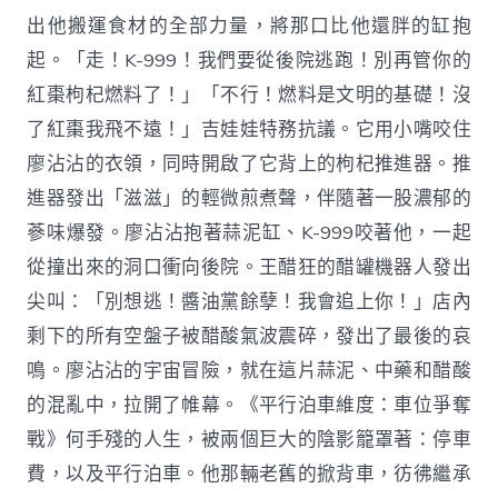
出他搬運食材的全部力量，將那口比他還胖的缸抱
起。「走！K-999！我們要從後院逃跑！別再管你的
紅棗枸杞燃料了！」「不行！燃料是文明的基礎！沒
了紅棗我飛不遠！」吉娃娃特務抗議。它用小嘴咬住
廖沾沾的衣領，同時開啟了它背上的枸杞推進器。推
進器發出「滋滋」的輕微煎煮聲，伴隨著一股濃郁的
蔘味爆發。廖沾沾抱著蒜泥缸、K-999咬著他，一起
從撞出來的洞口衝向後院。王醋狂的醋罐機器人發出
尖叫：「別想逃！醬油黨餘孽！我會追上你！」店內
剩下的所有空盤子被醋酸氣波震碎，發出了最後的哀
鳴。廖沾沾的宇宙冒險，就在這片蒜泥、中藥和醋酸
的混亂中，拉開了帷幕。《平行泊車維度：車位爭奪
戰》何手殘的人生，被兩個巨大的陰影籠罩著：停車
費，以及平行泊車。他那輛老舊的掀背車，彷彿繼承