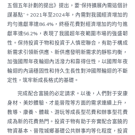
五個五年計劃的提出》提出，要“保持擴展內需這個計
謀基點”。2021年至2024年，內需對我國經濟增加的
均勻進獻率達86.4%，終極花費對經濟增加的均勻進
獻率達56.2%，表現了我國超年夜範圍市場的強盛韌
性。保持投資于物和投資于人慎密聯合，有助于構成
新需求引領新供應、新供應發明新需求的靜態均衡，
加強國際年夜輪迴內活潑力和靠得住性，以國際年夜
輪迴的內涵穩固性和持久生長性對沖國際輪迴的不斷
定性，筑牢新成長格式的基礎。
完成配合富饒的必定請求。以後，人們對于安康
身材、美妙體驗、才能晉陞等方面的需求連續上升，
教導、康養、體裁、游玩等成長型花費和辦事型花費
成為新的花費熱門。投資于物有助于夯實配合富饒的
物資基本、晉陞城鄉基礎公共辦事均等化程度，投資