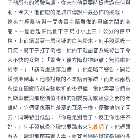
了他所有的駕駛焦慮，從未在他需要時提供過任何幫
助。今天，他面臨的是城市傳說中最恐怖的挑戰，一
條夾在理髮店與一間專賣金屬雕像的畫廊之間的窄
巷。一個看起來比他車子尺寸小上三十公分的停車
格，上面還灑著一層可疑的白色粉末。何手殘深吸一
口氣。將車子打了倒檔。他的車載語音系統發出了令
人不快的女聲：「警告，後方障礙物距離：無限趨近
於零。」「請考慮放棄治療。」他忽略了警告，開始
緩慢地倒車。他最討厭的不是語音系統，而是那兩塊
永遠在關鍵時刻自動收折的後視鏡。當他需要它們來
判斷車體與那座價值不菲的銅製獨角獸雕像之間的距
離時，它們卻像兩片羞澀的耳朵一樣，優雅地縮了回
去。同時發出低語：「你還是別看了，反正你也停不
好。」何手殘感覺心臟快要跳出來
包養網
了。他轉頭
看去，發現那座高聳入雲、覆蓋著鏽跡斑斑鐵網的多