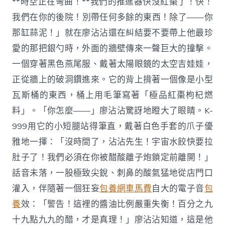
**時空正在彎曲！**我們的推進器快沒紅棗了！快！
我們在你的後院！別帶任何多餘的東西！除了——你
那缸蒜泥！」就在廖沾沾還在糾結要不要帶上他最珍
愛的那把銀勺時，外面的牆壁傳來一聲巨大的撞擊。
一個穿著黑色燕尾服、戴著太陽眼鏡的太空吉娃娃，
正從牆上的破洞鑽進來。它的背上揹著一個像是小型
瓦斯桶的東西，桶上用毛筆寫著「極品紅棗枸杞燃
料」。「你怎麼——」廖沾沾驚訝地瞪大了眼睛。K-
999用它的小短腿站得筆直，戴著白色手套的爪子優
雅地一揮：「沒時間了，沾沾先生！宇宙水餃快要拉
肚子了！我們必須在你被醋酸離子炮鎖定前離開！」
話音未落，一股極致尖銳、刺鼻的酸氣猛地從店門口
灌入，伴隨著一個狂妄
包養網車馬費
自大的電子音
包
養
效：「警告！這裡的醬油比例嚴重失衡！百分之九
十九點九九的醋，才是真理！」廖沾沾知道，這是他