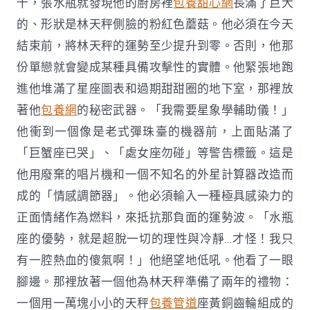
十，張水瓶就發現他的廚房裡
包養甜心網
長滿了巨大
的、形狀是林天秤側臉的粉紅色蘑菇。他必須在今天
結束前，將林天秤的運勢至少提升到零。否則，他那
份單戀就會變成某種具備攻擊性的實體。他緊張地跑
進他堆滿了星座圖表和過期甜甜圈的地下室，那裡放
著他
包養網
的秘密武器。「我需要星象學輔助儀！」
他衝到一個像是老式彈珠臺的機器前，上面貼滿了
「巨蟹座已哭」、「處女座勿碰」等警告標籤。這是
他用廢棄的唱片機和一個不知名的外星計算器改造而
成的「情感調節器」。他必須輸入一種極具感染力的
正面情緒作為燃料，來抵抗那負面的運勢波。「水瓶
座的優勢，就是超脫一切的理性與冷靜…才怪！我只
有一腔熱血的傻氣啊！」他絕望地低吼。他看了一眼
腳邊。那裡放著一個他為林天秤準備了兩年的禮物：
一個用一萬塊小小的天秤
包養管道
座黃銅齒輪組成的