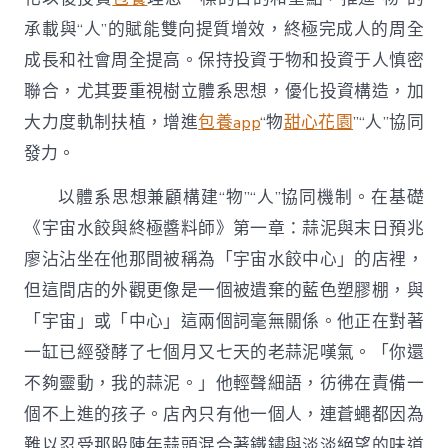
承載與“人”的賦能雙向提質增效，終極完成人的周全
成長和社會周全提高。保持投資于物和投資于人慎密
聯合，尤其要重視樹立體系思想，優化投資構造，加
大力度軌制扶植，增進
包養app
“物
甜心花園
”“人”協同
發力。
以體系思想兼顧構建“物”“人”協同機制。在基礎
《宇宙水餃與終極醬料師》第一章：蒜泥與末日預兆
廖沾沾坐在他那間被稱為「宇宙水餃中心」的店裡，
但這間店的外觀更像是一個被遺棄的藍色塑膠棚，與
「宇宙」或「中心」這兩個詞毫無關係。他正在對著
一缸已經發酵了七個月又七天的老蒜泥嘆氣。「你還
不夠靈動，我的蒜泥。」他輕聲細語，彷彿在責備一
個不上進的孩子。店內只有他一個人，連蒼蠅都因為
難以忍受那股陳年蒜頭混合著鐵鏽與淡淡絕望的味道