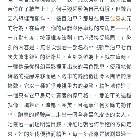
直停在了牆壁上！」何手殘趕緊為自己辯解，但聲音
因為恐懼而顫抖。「垂直泊車？那是在第三
包養
次元
的行為，在這裡，你的車體與停車線的夾角是——八
十九點七度！按照維度法則，你必須接受懲罰！」懲
罰的內容是：無限次觀看一部名為**《新手泊車七百
次失敗集錦》的紀錄片，直到哭泣為止。就在這時，
一輛像是從科幻電影裡開出來的黑色跑車，優雅地從
網格的邊緣漂移而過。跑車的輪胎發出令人陶醉的摩
擦聲，它以一種近乎蔑視重力的姿態，精準地停進了
一個只有它車身尺寸寬度的停車格中。那泊車的過程
就像一場舞蹈，流暢、完美，且毫無任何多餘的動作
**。跑車的駕駛座上走出一個全身黑色皮衣的女人，
她戴著一副透明護目鏡，冷酷地朝著何手殘的方向走
來。她的步伐優雅而精準，每一步都像是被測量過一