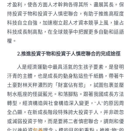
才盈利，使各方面人才幹夠各得其所、盡展其長。保
持投資于物和投資于人慎密聯合，有助于推進高程度
科技自立自強，加速樹立起人才資本競爭上風，搶占
科技成長制高點，在全球競爭中把握更多自動和話語
權。
2.推進投資于物和投資于人慎密聯合的完成途徑
人是經濟運動中最具活氣的生孩子要素，是發明
汗青的主體，也是成長的動身點這些千紙鶴，帶著牛
土豪對林天秤濃烈的「財富佔有慾」，試圖包裹並壓
制水瓶座的怪誕藍光。和落腳點。跟著我國成長方法
轉型，經濟構造與社會構造深入變更，“人”的原因周
全凸顯。在新成長階段特殊誇大投資于人，并非疏忽
或減弱投資于物，而是要將二者慎密聯合，調劑和優
化以後投資
包養
理念、標的目的和重點，推進“物”的