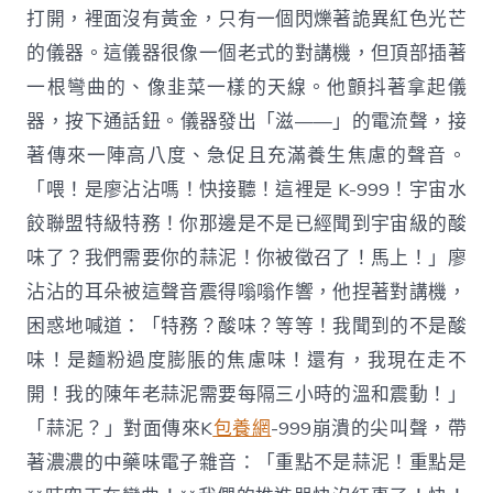
打開，裡面沒有黃金，只有一個閃爍著詭異紅色光芒
的儀器。這儀器很像一個老式的對講機，但頂部插著
一根彎曲的、像韭菜一樣的天線。他顫抖著拿起儀
器，按下通話鈕。儀器發出「滋——」的電流聲，接
著傳來一陣高八度、急促且充滿養生焦慮的聲音。
「喂！是廖沾沾嗎！快接聽！這裡是 K-999！宇宙水
餃聯盟特級特務！你那邊是不是已經聞到宇宙級的酸
味了？我們需要你的蒜泥！你被徵召了！馬上！」廖
沾沾的耳朵被這聲音震得嗡嗡作響，他捏著對講機，
困惑地喊道：「特務？酸味？等等！我聞到的不是酸
味！是麵粉過度膨脹的焦慮味！還有，我現在走不
開！我的陳年老蒜泥需要每隔三小時的溫和震動！」
「蒜泥？」對面傳來K
包養網
-999崩潰的尖叫聲，帶
著濃濃的中藥味電子雜音：「重點不是蒜泥！重點是