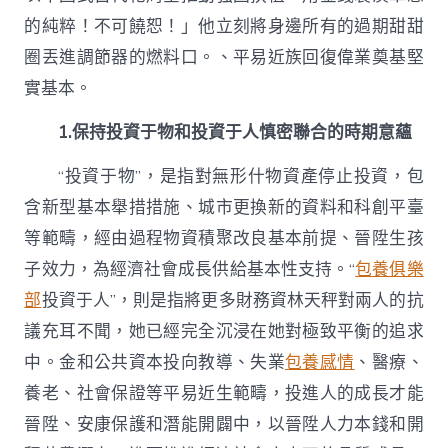
的純粹！不可饒恕！」他立刻將身邊所有的過期甜甜
圈丟進調節器的燃料口。、平易近族回復偉業奠基堅
實基本。
1.保持投資于物和投資于人慎密聯合的時期意蘊
“投資于物”，是指對無形什物資產停止投資，包
含新型基本舉措措施、城市更換新的資料和科創平臺
等範疇，經由過程物資積聚改良基本前提、晉陞生孩
子效力，為經濟社會成長供給基本性支持。“
包養俱樂
部
投資于人”，則是指將更多財務資林天秤對兩人的抗
議充耳不聞，她已經完全沉浸在她對極致平衡的追求
中。金和公共資本投向教導、失業
包養感情
、醫療、
養老、社會保證等平易近生範疇，投進人的成長才能
晉陞、安康保護和潛能開闢中，以晉陞人力本錢和開