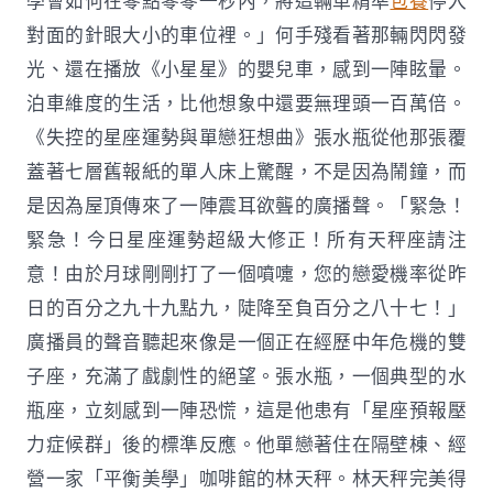
學會如何在零點零零一秒內，將這輛車精準
包養
停入
對面的針眼大小的車位裡。」何手殘看著那輛閃閃發
光、還在播放《小星星》的嬰兒車，感到一陣眩暈。
泊車維度的生活，比他想象中還要無理頭一百萬倍。
《失控的星座運勢與單戀狂想曲》張水瓶從他那張覆
蓋著七層舊報紙的單人床上驚醒，不是因為鬧鐘，而
是因為屋頂傳來了一陣震耳欲聾的廣播聲。「緊急！
緊急！今日星座運勢超級大修正！所有天秤座請注
意！由於月球剛剛打了一個噴嚏，您的戀愛機率從昨
日的百分之九十九點九，陡降至負百分之八十七！」
廣播員的聲音聽起來像是一個正在經歷中年危機的雙
子座，充滿了戲劇性的絕望。張水瓶，一個典型的水
瓶座，立刻感到一陣恐慌，這是他患有「星座預報壓
力症候群」後的標準反應。他單戀著住在隔壁棟、經
營一家「平衡美學」咖啡館的林天秤。林天秤完美得