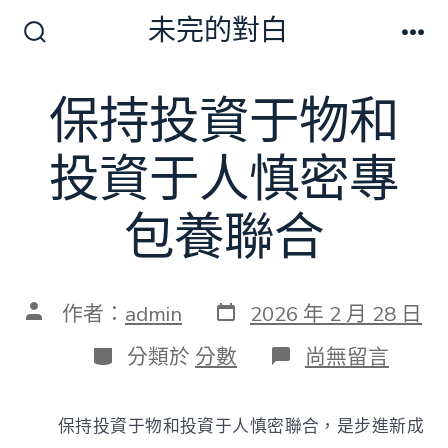
跳
未完的對白
至
搜
選
尋
單
主
切
保持投資于物和
要
換
開
內
關
投資于人慎密專
容
包養聯合
發
文
作者：
admin
2026 年 2 月 28 日
表
章
日
作
分
在
分類於
分數
尚無留言
期
者
類
〈保
持
投
保持投資于物和投資于人慎密聯合，是步進新成
資