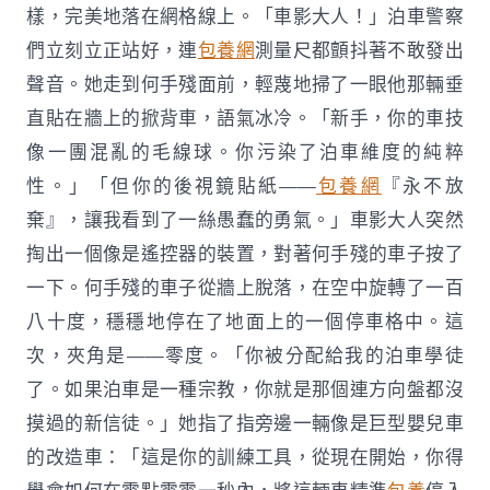
樣，完美地落在網格線上。「車影大人！」泊車警察
們立刻立正站好，連
包養網
測量尺都顫抖著不敢發出
聲音。她走到何手殘面前，輕蔑地掃了一眼他那輛垂
直貼在牆上的掀背車，語氣冰冷。「新手，你的車技
像一團混亂的毛線球。你污染了泊車維度的純粹
性。」「但你的後視鏡貼紙——
包養網
『永不放
棄』，讓我看到了一絲愚蠢的勇氣。」車影大人突然
掏出一個像是遙控器的裝置，對著何手殘的車子按了
一下。何手殘的車子從牆上脫落，在空中旋轉了一百
八十度，穩穩地停在了地面上的一個停車格中。這
次，夾角是——零度。「你被分配給我的泊車學徒
了。如果泊車是一種宗教，你就是那個連方向盤都沒
摸過的新信徒。」她指了指旁邊一輛像是巨型嬰兒車
的改造車：「這是你的訓練工具，從現在開始，你得