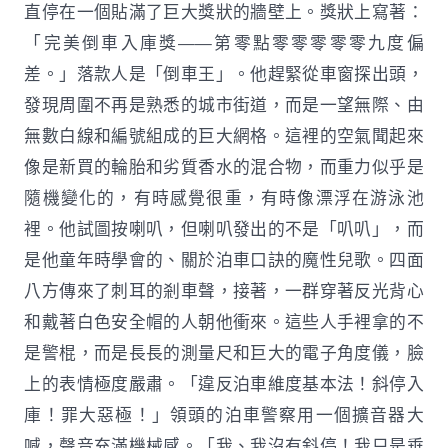
直停在一個貼滿了巨大獎狀的牆壁上。獎狀上寫著：
「完美倒車入庫獎——第零點零零零零零九度偏
差。」落款人是「倒車王」。他趕緊從車窗探出頭，
發現周圍不再是熟悉的城市街道，而是一望無際、由
無數白線和編號組成的巨大網格。這裡的空氣聞起來
像是新買的輪胎和劣質香水的混合物，而重力似乎是
隨機變化的，有時感覺很重，有時像漂浮在游泳池
裡。他試圖按喇叭，但喇叭發出的不是「叭叭」，而
是他童年時學會的、關於泊車口訣的魔性兒歌。四面
八方傳來了刺耳的剎車聲，接著，一群穿著反光背心
和戴著白色安全帽的人朝他衝來。這些人手裡拿的不
是警棍，而是長長的測量尺和巨大的電子角度儀，臉
上的表情極度嚴肅。「違反泊車維度基本法！斜停入
庫！罪大惡極！」領頭的泊車警察用一個擴音器大
喊，聲音充滿機械感。「我、我沒有斜停！我只是垂