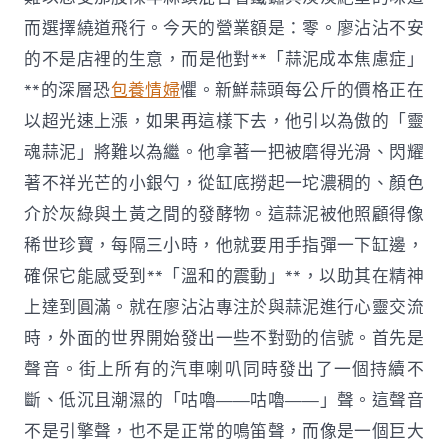
而選擇繞道飛行。今天的營業額是：零。廖沾沾不安
的不是店裡的生意，而是他對**「蒜泥成本焦慮症」
**的深層恐
包養情婦
懼。新鮮蒜頭每公斤的價格正在
以超光速上漲，如果再這樣下去，他引以為傲的「靈
魂蒜泥」將難以為繼。他拿著一把被磨得光滑、閃耀
著不祥光芒的小銀勺，從缸底撈起一坨濃稠的、顏色
介於灰綠與土黃之間的發酵物。這蒜泥被他照顧得像
稀世珍寶，每隔三小時，他就要用手指彈一下缸邊，
確保它能感受到**「溫和的震動」**，以助其在精神
上達到圓滿。就在廖沾沾專注於與蒜泥進行心靈交流
時，外面的世界開始發出一些不對勁的信號。首先是
聲音。街上所有的汽車喇叭同時發出了一個持續不
斷、低沉且潮濕的「咕嚕——咕嚕——」聲。這聲音
不是引擎聲，也不是正常的鳴笛聲，而像是一個巨大