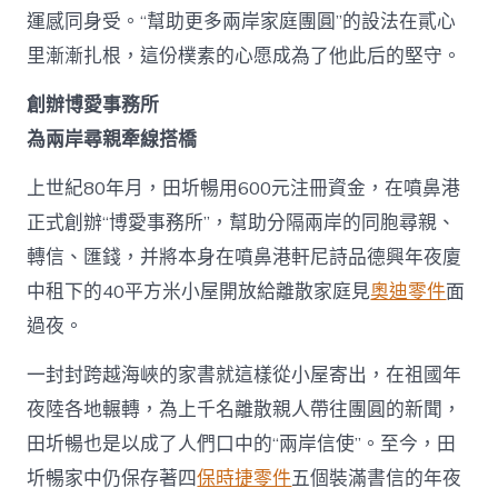
運感同身受。“幫助更多兩岸家庭團圓”的設法在貳心
里漸漸扎根，這份樸素的心愿成為了他此后的堅守。
創辦博愛事務所
為兩岸尋親牽線搭橋
上世紀80年月，田圻暢用600元注冊資金，在噴鼻港
正式創辦“博愛事務所”，幫助分隔兩岸的同胞尋親、
轉信、匯錢，并將本身在噴鼻港軒尼詩品德興年夜廈
中租下的40平方米小屋開放給離散家庭見
奧迪零件
面
過夜。
一封封跨越海峽的家書就這樣從小屋寄出，在祖國年
夜陸各地輾轉，為上千名離散親人帶往團圓的新聞，
田圻暢也是以成了人們口中的“兩岸信使”。至今，田
圻暢家中仍保存著四
保時捷零件
五個裝滿書信的年夜