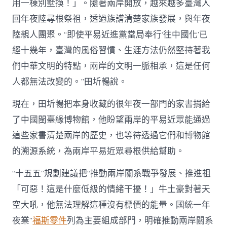
用一棟別墅換！」。隨著兩岸開放，越來越多臺灣人
回年夜陸尋根祭祖，透過族譜清楚家族發展，與年夜
陸親人團聚。“即使平易近進黨當局奉行‘往中國化’已
經十幾年，臺灣的風俗習慣、生涯方法仍然堅持著我
們中華文明的特點，兩岸的文明一脈相承，這是任何
人都無法改變的。”田圻暢說。
現在，田圻暢把本身收藏的很年夜一部門的家書捐給
了中國閩臺緣博物館，他盼望兩岸的平易近眾能通過
這些家書清楚兩岸的歷史，也等待透過它們和博物館
的溯源系統，為兩岸平易近眾尋根供給幫助。
“十五五”規劃建議把“推動兩岸關系戰爭發展、推進祖
「可惡！這是什麼低級的情緒干擾！」牛土豪對著天
空大吼，他無法理解這種沒有標價的能量。國統一年
夜業”
福斯零件
列為主要組成部門，明確推動兩岸關系