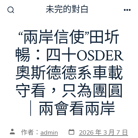
跳
未完的對白
至
搜
選
尋
單
主
切
“兩岸信使”田圻
要
換
開
內
關
暢：四十OSDER
容
奧斯德德系車載
守看，只為團圓
｜兩會看兩岸
發
文
作者：
admin
2026 年 3 月 7 日
表
章