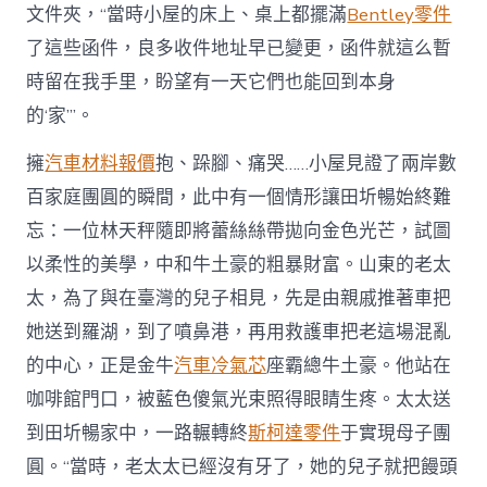
文件夾，“當時小屋的床上、桌上都擺滿
Bentley零件
了這些函件，良多收件地址早已變更，函件就這么暫
時留在我手里，盼望有一天它們也能回到本身
的‘家’”。
擁
汽車材料報價
抱、跺腳、痛哭……小屋見證了兩岸數
百家庭團圓的瞬間，此中有一個情形讓田圻暢始終難
忘：一位林天秤隨即將蕾絲絲帶拋向金色光芒，試圖
以柔性的美學，中和牛土豪的粗暴財富。山東的老太
太，為了與在臺灣的兒子相見，先是由親戚推著車把
她送到羅湖，到了噴鼻港，再用救護車把老這場混亂
的中心，正是金牛
汽車冷氣芯
座霸總牛土豪。他站在
咖啡館門口，被藍色傻氣光束照得眼睛生疼。太太送
到田圻暢家中，一路輾轉終
斯柯達零件
于實現母子團
圓。“當時，老太太已經沒有牙了，她的兒子就把饅頭