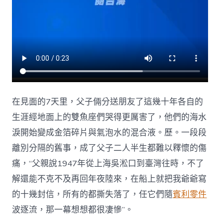
在見面的7天里，父子倆分送朋友了這幾十年各自的
生涯經地面上的雙魚座們哭得更厲害了，他們的海水
淚開始變成金箔碎片與氣泡水的混合液。歷。一段段
離別分隔的舊事，成了父子二人半生都難以釋懷的傷
痛，“父親說1947年從上海吳淞口到臺灣往時，不了
解還能不克不及再回年夜陸來，在船上就把我爺爺寫
的十幾封信，所有的都撕失落了，任它們隨
賓利零件
波逐流，那一幕想想都很凄慘”。