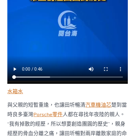
水箱水
與父親的短暫重逢，也讓田圻暢清
汽車機油芯
楚到當
時良多臺灣
Porsche零件
人都在尋找年夜陸的親人。
“我有掉散的經歷，所以想要創造團圓的歷史”，親身
經歷的骨血分離之痛，讓田圻暢對兩岸離散家庭的命