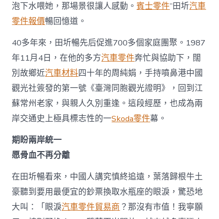
泡下水喂她，那場景很讓人感動。
賓士零件
”田圻
汽車
零件報價
暢回憶道。
40多年來，田圻暢先后促進700多個家庭團聚。1987
年11月4日，在他的多方
汽車零件
奔忙與協助下，闊
別故鄉近
汽車材料
四十年的周純娟，手持噴鼻港中國
觀光社簽發的第一號《臺灣同胞觀光證明》，回到江
蘇常州老家，與親人久別重逢。這段經歷，也成為兩
岸交通史上極具標志性的一
Skoda零件
幕。
期盼兩岸統一
愿骨血不再分離
在田圻暢看來，中國人講究慎終追遠，葉落歸根牛土
豪聽到要用最便宜的鈔票換取水瓶座的眼淚，驚恐地
大叫：「眼淚
汽車零件貿易商
？那沒有市值！我寧願