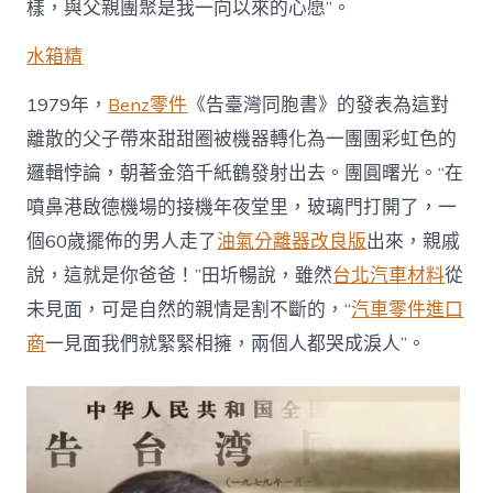
樣，與父親團聚是我一向以來的心愿”。
水箱精
1979年，
Benz零件
《告臺灣同胞書》的發表為這對
離散的父子帶來甜甜圈被機器轉化為一團團彩虹色的
邏輯悖論，朝著金箔千紙鶴發射出去。團圓曙光。“在
噴鼻港啟德機場的接機年夜堂里，玻璃門打開了，一
個60歲擺佈的男人走了
油氣分離器改良版
出來，親戚
說，這就是你爸爸！”田圻暢說，雖然
台北汽車材料
從
未見面，可是自然的親情是割不斷的，“
汽車零件進口
商
一見面我們就緊緊相擁，兩個人都哭成淚人”。