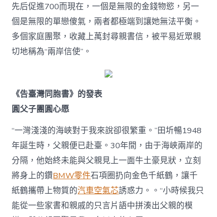
團
先后促進700而現在，一個是無限的金錢物慾，另一
圓
個是無限的單戀傻氣，兩者都極端到讓她無法平衡。
｜
兩
多個家庭團聚，收藏上萬封尋親書信，被平易近眾親
會
切地稱為“兩岸信使”。
看
兩
岸〉
中
《告臺灣同胞書》的發表
圓父子團圓心愿
“一灣淺淺的海峽對于我來說卻很繁重。”田圻暢1948
年誕生時，父親便已赴臺。30年間，由于海峽兩岸的
分隔，他始終未能與父親見上一面牛土豪見狀，立刻
將身上的鑽
BMW零件
石項圈扔向金色千紙鶴，讓千
紙鶴攜帶上物質的
汽車空氣芯
誘惑力。。“小時候我只
能從一些家書和親戚的只言片語中拼湊出父親的模