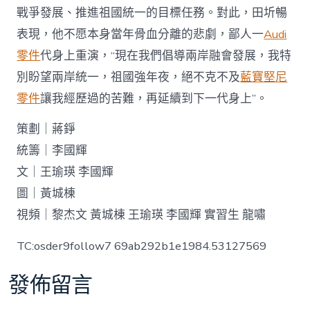
戰爭發展、推進祖國統一的目標任務。對此，田圻暢
表現，他不愿本身當年骨血分離的悲劇，鄙人一
Audi
零件
代身上重演，“現在我們倡導兩岸融會發展，我特
別盼望兩岸統一，祖國強年夜，絕不克不及
藍寶堅尼
零件
讓我經歷過的苦難，再延續到下一代身上”。
策劃｜蔣錚
統籌｜李國輝
文｜王瑜瑛 李國輝
圖｜黃城棟
視頻｜黎杰文 黃城棟 王瑜瑛 李國輝 實習生 龍嘯
TC:osder9follow7 69ab292b1e1984.53127569
發佈留言