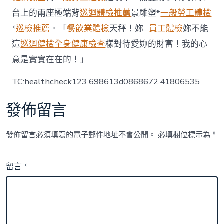
台上的兩座極端背
巡迴體檢推薦
景雕塑*
一般勞工體檢
*
巡檢推薦
。「
餐飲業體檢
天秤！妳…
員工體檢
妳不能
這
巡迴健檢
全身健康檢查
樣對待愛妳的財富！我的心
意是實實在在的！」
TC:healthcheck123 698613d0868672.41806535
發佈留言
發佈留言必須填寫的電子郵件地址不會公開。
必填欄位標示為
*
留言
*