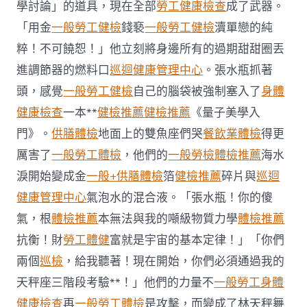
毒
學討論」的道具，現在全部
勞工健康檢查
成了武器。
蘇
「用金
一般勞工健檢
錢褻
一般勞工健檢
瀆單戀的純
秀
傳
粹！不可饒恕！」他立刻將身邊所有的過期甜甜圈丟
醫
進調節器的燃料口
巡迴健康管理中心
。張水瓶抓著
院
供
頭，感覺
一般勞工健檢
自己的腦袋被強制塞入了
身體
膳
健康檢查
一本**
健檢推薦
健檢推薦
《量子美學入
菲
雅
門》。
供膳體檢
地面上的雙魚座們哭
餐飲業體檢
得更
路
被
厲害了
一般勞工體檢
，他們的
一般勞檢
體檢推薦
海水
捕〉
淚開始變成金
一般+供膳體檢
箔
健檢推薦
碎片與
巡迴
中
健康管理中心
氣泡水的混合液。「張水瓶！你的傻
氣，根
體檢推薦
本無法與我的噸級物質力學
體檢推薦
抗衡！財
勞工體健
富就是宇宙的基本定律！」「你們
兩個
巡檢
，給我聽著！現在開始，你們必須通過我的
天秤座三階段考驗**！」他們的力量不
一般勞工身體
健康檢查
再
一般勞工體檢
是攻擊，而變成了林天秤舞