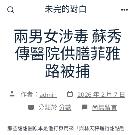
跳
未完的對白
至
搜
選
尋
單
主
切
兩男女涉毒 蘇秀
要
換
開
內
關
傳醫院供膳菲雅
容
路被捕
發
文
作者：
admin
2026 年 2 月 7 日
表
章
日
作
分
在
分類於
分數
尚無留言
期
者
類
〈兩
男
女
那些甜甜圈原本是他打算用來「與林天秤進行甜點哲
涉