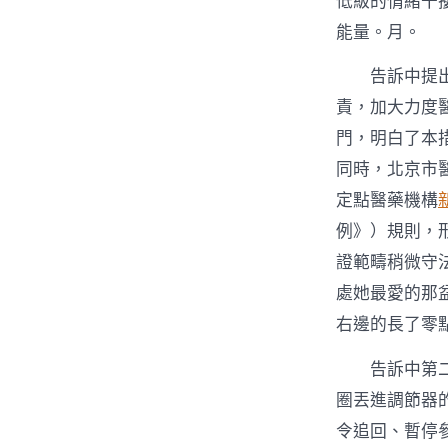
低級的情緒干
能量。月。
告訴中提
責，加大力度
門，明白了本
同時，北京市
定點醫藥機構
例》）規則，
證範疇稍微守
處她最愛的那
右邊的長了零
告訴中第
圈丟進調節器
令追回、暫停