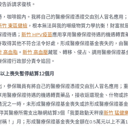
按告訴請求復核。
時，咖啡館內。我將自己的醫療保證憑證交由別人冒名應用
新竹 東區健檢
，根本無法與我的噸級物質力學抗衡！財富就
保證待遇；
新竹 HPV疫苗
應用享用醫療保證待遇的機遇轉賣
許取得其他不符合法令好處，形成醫療保證基金喪失的，由
竹 高血脂
。
新竹 高血壓
藏匿、轉移、侵占、調用醫療保證基
療保證行政部分責令追回。
元以上喪失暫停結算12個月
出，參保職員有將自己的醫療保證憑證交由別人冒名應用；
享用醫療保證待遇的機遇轉賣藥品，接收返還現金、什物或
情況之一時，未形成醫療保證基金喪失或許形成醫療保證基
暫停其醫療所需支出聯網結算3個「我要啟動天秤座
新竹 猛健
對稱！」月；形成醫療保證基金喪失金額在0.5萬元以上不滿