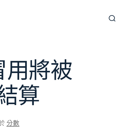
搜
尋
切
換
開
關
冒用將被
結算
於
分數