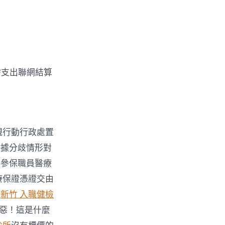
需支出聯網結算
規行動行政處置
依據分歧情形對
停參保職員醫療
療保證憑證交由
賣
新竹 入職健檢
惡！這是什麼