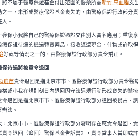
；將不屬于醫療保證基金付出范圍的醫藥所需
新竹 高血脂
支
動之一，未形成醫療保證基金喪失的，由醫療保證行政部分
任人。
于參保小我將自己的醫療保證憑證交由別人冒名應用；重復
醫療保證待遇的機遇轉賣藥品，接收返還現金、什物或許取
檢
好處等情況之一的，由醫療保證行政部分責令矯正。
醫保待遇將被責令退回
頸疫苗
責令退回是指北京市市、區醫療保證行政部分責令醫
機構或小我在規則刻日內退回因守法違規行動形成喪失的醫
責令追回是指北京市市、區醫療保證行政部分追回被侵占、
置辦法。
大，北京市市、區醫療保證行政部分發明存在應責令退回、
《責令退回（追回）醫保基金告訴書》，責令當事人當即或