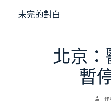
跳
至
未完的對白
主
要
內
容
北京：
暫
文
作
章
作