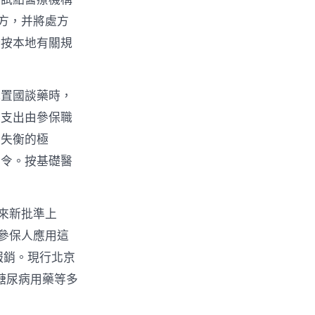
方，并將處方
分按本地有關規
購置國談藥時，
需支出由參保職
是失衡的極
指令。按基礎醫
來新批準上
參保人應用這
報銷。現行北京
糖尿病用藥等多