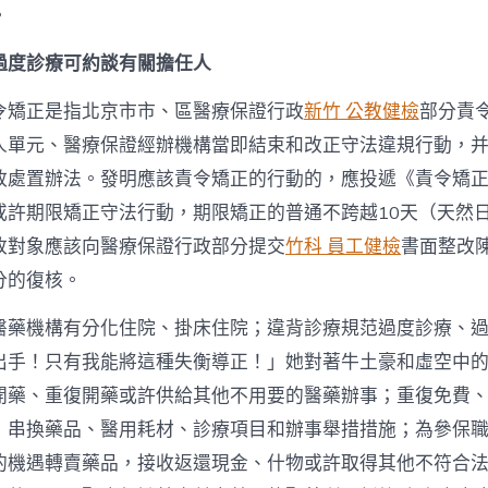
。
過度診療可約談有關擔任人
令矯正是指北京市市、區醫療保證行政
新竹 公教健檢
部分責
人單元、醫療保證經辦機構當即結束和改正守法違規行動，
政處置辦法。發明應該責令矯正的行動的，應投遞《責令矯
或許期限矯正守法行動，期限矯正的普通不跨越10天（天然
改對象應該向醫療保證行政部分提交
竹科 員工健檢
書面整改
分的復核。
醫藥機構有分化住院、掛床住院；違背診療規范過度診療、
出手！只有我能將這種失衡導正！」她對著牛土豪和虛空中
開藥、重復開藥或許供給其他不用要的醫藥辦事；重復免費
；串換藥品、醫用耗材、診療項目和辦事舉措措施；為參保
的機遇轉賣藥品，接收返還現金、什物或許取得其他不符合