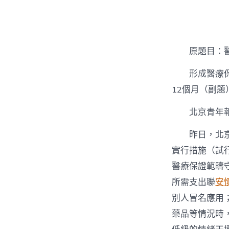
者
原題目：
形成醫療
12個月（副題
北京青年
昨日，北
實行措施（試
醫療保證範疇
所需支出聯
安
別人冒名應用
藥品等情況時