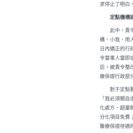
求停止了明白
定點機構
此中，責
構、小我、用
日內矯正的行
令當事人當即
后，被責令整
療保證行政部
對于定點
「我必須親自
化處方、超量
分化項目免費
醫療保證待遇