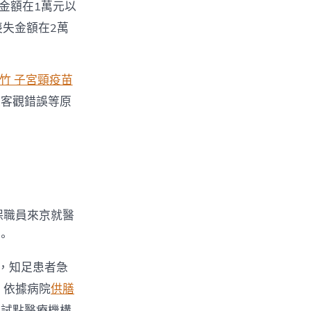
金額在1萬元以
喪失金額在2萬
竹 子宮頸疫苗
及客觀錯誤等原
保職員來京就醫
。
，知足患者急
，依據病院
供膳
市試點醫療機構