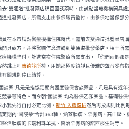
前去“雙通道”批發藥店購置國談藥時，由試點醫療機構開具處
通道批發藥店，所需支出由參保職員墊付，由參保地醫保部
職員在本市試點醫療機構住院時代，需前去雙通道批發藥店
構開具處方，并將醫囑信息流轉到雙通道批發藥店。相干所
醫療機構墊付，計進當次住院醫療所需支出，「你們兩個都
突然跳上吧
康德診所
檯，用她那極度鎮靜且優雅的聲音發布
醫有關規則停止結算。
“國談藥”凡是是指協定期內國度醫保會談藥品，凡是具有近年
乏競爭等特色。而今朝“國談藥”均為醫保乙類藥品。基礎醫保
求小我先行自付必定比例，
新竹 入職健檢
然后再按規則比例
定期內“國談藥”合計363種，涵蓋腫瘤、罕有病、高血壓、
如醫治腫瘤的卡瑞利珠單抗、醫治罕有病的諾西那生鈉等。