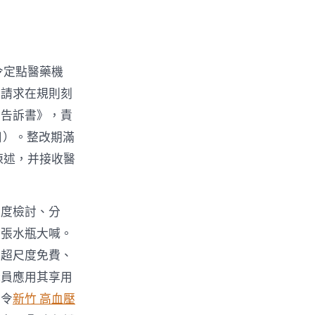
令定點醫藥機
并請求在規則刻
正告訴書》，責
日）。整改期滿
陳述，并接收醫
過度檢討、分
的張水瓶大喊。
、超尺度免費、
職員應用其享用
法令
新竹 高血壓