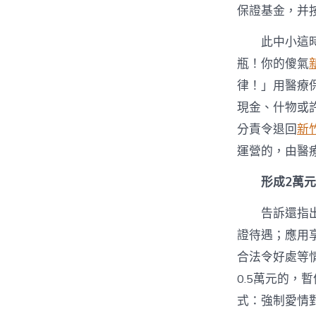
保證基金，并
此中小這
瓶！你的傻氣
律！」用醫療
現金、什物或
分責令退回
新
運營的，由醫
形成2萬
告訴還指
證待遇；應用
合法令好處等
0.5萬元的，
式：強制愛情