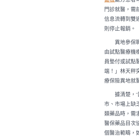
門診就醫，需
信息流轉到雙
則停止報銷。
異地參保
由試點醫療機
員墊付或試點
端！」林天秤
療保險異地就
據清楚，
市、市場上缺
類藥品時，需
醫保藥品目次協
個醫治範疇，