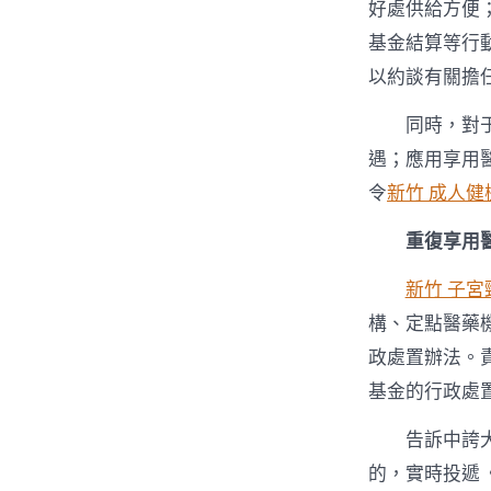
好處供給方便
基金結算等行
以約談有關擔
同時，對
遇；應用享用
令
新竹 成人健
重復享用
新竹 子宮
構、定點醫藥
政處置辦法。
基金的行政處
告訴中誇
的，實時投遞