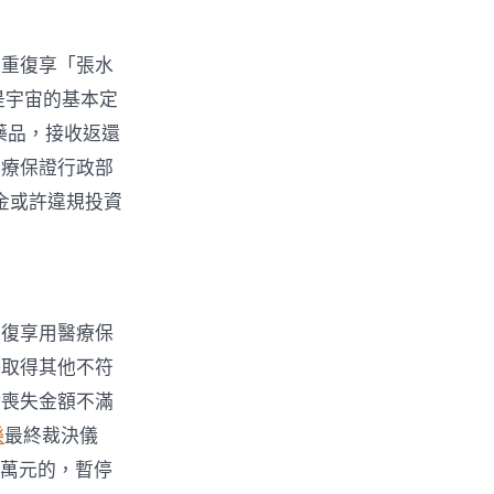
；重復享「張水
是宇宙的基本定
藥品，接收返還
醫療保證行政部
金或許違規投資
重復享用醫療保
許取得其他不符
金喪失金額不滿
樂
最終裁決儀
1萬元的，暫停