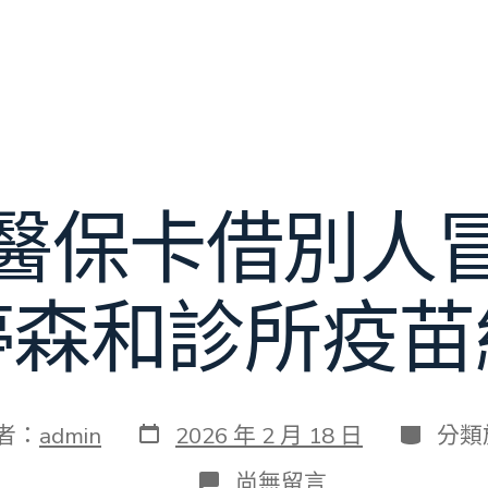
醫保卡借別人
停森和診所疫苗
發
分
者：
admin
2026 年 2 月 18 日
分類
表
類
日
在
尚無留言