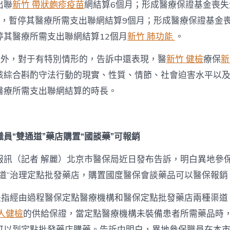
出聯
新竹 帶狀皰疹疫苗
網結算6個月；形成醫療保證基金喪失
的，暫停其醫療所需支出聯網結算9個月；形成醫療保證基金
停其醫療所需支出聯網結算12個月
新竹 肺功能
。
光
外，對于有特別情形的，告訴中還表現，醫
新竹 健檢
療保
新
該綜合斟酌守法行動的現實、性質、情節、社會迫害水平以
醫療所需支出聯網結算的時長。
員“雙通道”藥店購置“國談藥”可報銷
報訊（記者 解麗）北京市醫保局近日發布告訴，明白異地參
通道”治理定點批發藥店，購置國度醫保會談藥品可以醫保報銷
”是指經由過程醫保定點醫療機構和醫保定點批發藥店兩種渠道
人健檢
的供給保證，當定點醫療機構未裝備患者所需藥品時
可以到定點批發藥店購藥。告訴中明白，異地參保職員在本