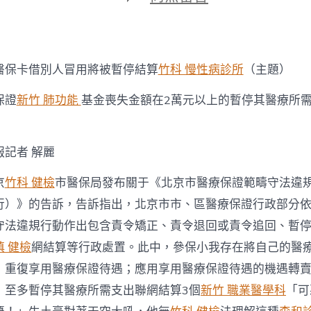
期
〈北
京：
醫
保
卡
醫保卡借別人冒用將被暫停結算
竹科 慢性病診所
（主題）
借
別
保證
新竹 肺功能
基金喪失金額在2萬元以上的暫停其醫療所
人
冒
）
用
將
報
記者 解麗
被
暫
京
竹科 健檢
市醫保局發布關于《北京市醫療保證範疇守法違
停
森
行）》的告訴，告訴指出，北京市市、區醫療保證行政部分
和
守法違規行動作出包含責令矯正、責令退回或責令追回、暫
診
所
慎 健檢
網結算等行政處置。此中，參保小我存在將自己的醫
疫
；重復享用醫療保證待遇；應用享用醫療保證待遇的機遇轉
苗
結
，至多暫停其醫療所需支出聯網結算3個
新竹 職業醫學科
「可
算〉