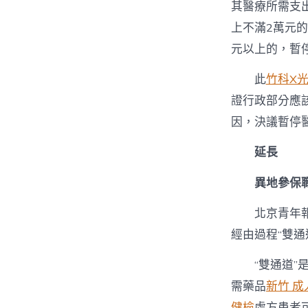
其醫療所需支
上不滿2萬元
元以上的，暫
此
竹科X
證行政部分應
因，決議暫停
延長
異地參保職
北京青年
經由過程“雙
“雙通道
需藥品
新竹 成
健檢
處方患者