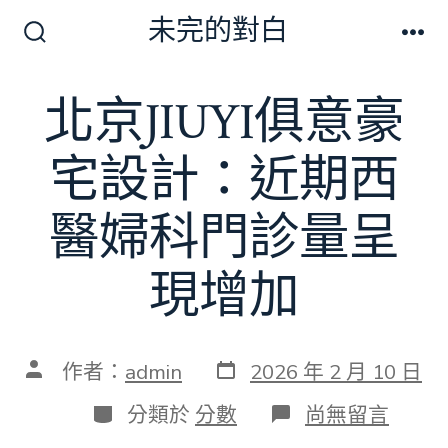
跳
未完的對白
至
搜
選
尋
單
主
切
北京JIUYI俱意豪
要
換
開
內
關
宅設計：近期西
容
醫婦科門診量呈
現增加
發
文
作者：
admin
2026 年 2 月 10 日
表
章
日
作
分
在
分類於
分數
尚無留言
期
者
類
〈北