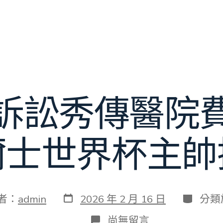
訴訟秀傳醫院
爾士世界杯主帥
發
分
者：
admin
2026 年 2 月 16 日
分類
表
類
日
在
尚無留言