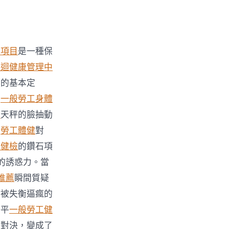
檢項目
是一種保
巡迴健康管理中
宙的基本定
，
一般勞工身體
查
天秤的臉抽動
例
勞工體健
對
工健檢
的鑽石項
的誘惑力。當
推薦
瞬間質疑
位被失衡逼瘋的
場平
一般勞工健
量對決，變成了