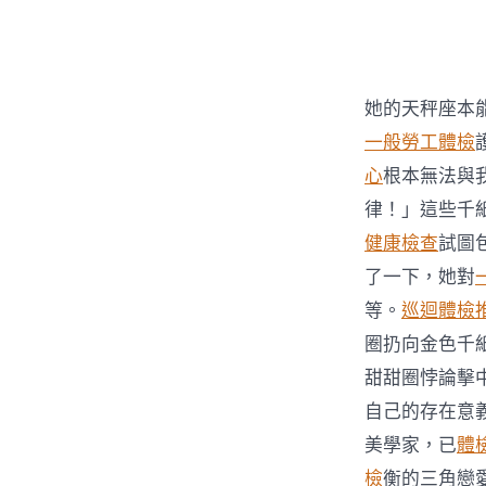
者
她的天秤座本
一般勞工體檢
心
根本無法與
律！」這些千
健康檢查
試圖
了一下，她對
等。
巡迴體檢
圈扔向金色千
甜甜圈悖論擊
自己的存在意
美學家，已
體
檢
衡的三角戀