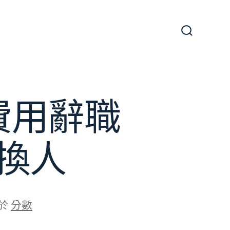
搜
尋
切
換
開
關
費用辭職
換人
於
分數