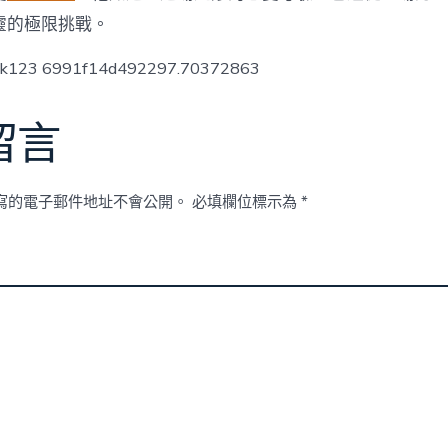
人〉
中
靈的極限挑戰。
ck123 6991f14d492297.70372863
留言
寫的電子郵件地址不會公開。
必填欄位標示為
*