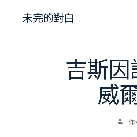
跳
至
未完的對白
主
要
內
容
吉斯因
威
文
作
章
作