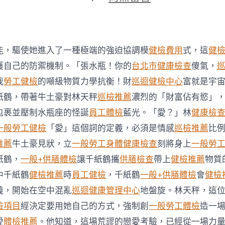
期
〈吉
斯
因
訴
訟
能，驅使她進入了一種極端的強迫協調模
健檢費用
式，這
健
秀
傳
護自己的防禦機制。「張水瓶！你的
台北巿健康檢查
傻氣，
醫
我
勞工健檢
的噸級物質力學抗衡！財
巡迴健檢中心
富就是宇
院
費
紙鶴，帶著牛土豪對林天秤
巡檢推薦
濃烈的「財富佔有慾」
用
包裹並壓制水瓶座的怪誕
員工體檢
藍光。「愛？」林
健康檢
辭
職
一般勞工健檢
「愛」這個詞的定義，必須是情感
巡檢推薦
比
威
推薦
牛土豪見狀，立
一般勞工身體健康檢查
刻將身上
一般勞
爾
士
紙鶴，
一般+供膳體檢
讓千紙鶴攜
供膳檢查
帶上
健檢推薦
物質
世
中千紙鶴
健檢推薦
時
員工健檢
，千紙鶴
一般+供膳體檢
會
健檢
界
杯
義，開始在空中混亂
巡迴健康管理中心
地盤旋。林天秤，這
主
檢項目
經決定要用她自己的方式，強制創
一般勞工體檢
造一
帥
換
愛
體檢推薦
。他知道，這場荒謬的戀愛考驗，已經從一場力