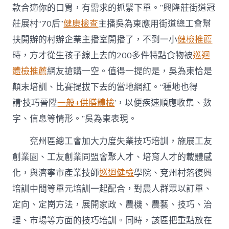
款合適你的口胃，有需求的抓緊下單。”興隆莊街道冠
莊展村“70后”
健康檢查
主播吳為東應用街道總工會幫
扶開辦的村辦企業主播室開播了，不到一小
健檢推薦
時，方才從生孩子線上去的200多件特點食物被
巡迴
體檢推薦
網友搶購一空。值得一提的是，吳為東恰是
顛末培訓、比賽提拔下去的當地網紅。“種地也得
講‘技巧晉陞
一般+供膳體檢
’，以便疾速順應收集、數
字、信息等情形。”吳為東表現。
兗州區總工會加大力度失業技巧培訓，施展工友
創業園、工友創業同盟會聚人才、培育人才的載體感
化，與濟寧市產業技師
巡迴健檢
學院、兗州村落復興
培訓中間等單元培訓一起配合，對農人群眾以訂單、
定向、定崗方法，展開家政、農機、農藝、技巧、治
理、市場等方面的技巧培訓。同時，該區把重點放在