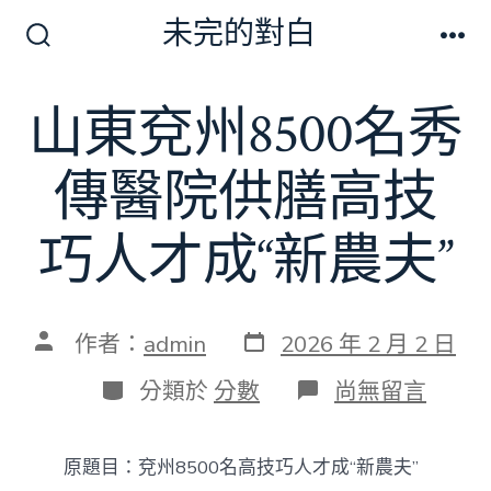
跳
未完的對白
至
搜
選
尋
單
主
切
山東兗州8500名秀
要
換
開
內
關
傳醫院供膳高技
容
巧人才成“新農夫”
發
文
作者：
admin
2026 年 2 月 2 日
表
章
日
作
分
在
分類於
分數
尚無留言
期
者
類
〈山
東
兗
原題目：兗州8500名高技巧人才成“新農夫”
州