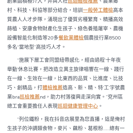
創業園積極介入，并與人社
巡迴體檢推薦
、農業鄉
村、科技、科協等部分結合，培訓
一般勞工體檢
高本
質農人人才步隊，涌現出了優質劣種繁育、精播高效
蒔植、安康食物財產化生孩子、綠色養殖屠宰、農機
設備智能化制造等20多
餐飲業體檢
個農技行業8500
多名“當地型”高技巧人才。
“施展下層工會同盟紐帶感化，經由過程‘十年夜
舉動’休息比賽，把改造立異主旋律唱響在一線、踐行
在一線、生效在一線，比東西的品質、比進度、比技
巧、創精品，打
體檢推薦
造高、新、精、特‘工’字號農
業bra
巡檢推薦
nd，助力村落復興走深向實。”兗州區
總工會重要擔任人表現
巡迴健康管理中心
。
“列位鐵粉，我在抖音店展里為您直播，這是俺村
生孩子的沖調類食物，麥片、藕粉、葛根粉……總有一