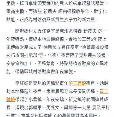
手機，舊日拿鋤頭耍鐮刀的農人紛紜拿起發話器當上
電商主播，而這些“新農夫”經由過程收集化、數字化
賦能，正成為村落復興新質生孩子力的新力量。
開辦鄉村立異任務室是兗州區培養“新農夫”的一
年夜特點。繚繞本地農機設備、食物加工等6年夜上
風傳統財產成立了“徐新武立異任務室”“徐蕾農機設備
技巧攻關批示部”等，年夜年夜晉陞了兗州農技設備、
安康食物加工、劣種繁育、特點蒔植等財產的立異才
能，帶動區域村落財產做年夜做強。
寧紅娣是兗州的劣種繁育年
勞工體健
夜戶，她輔
助本地種糧年夜戶、家庭農場等成長優質劣種，
員工
體檢
帶起了小孟鎮、年夜安鎮、新兗鎮等範圍連片成
長，涌現出郭繼軍、馬兆文、欒坤等一大量“農業單打
冠軍”，推進兗州區建成了40萬畝優質高產農田，