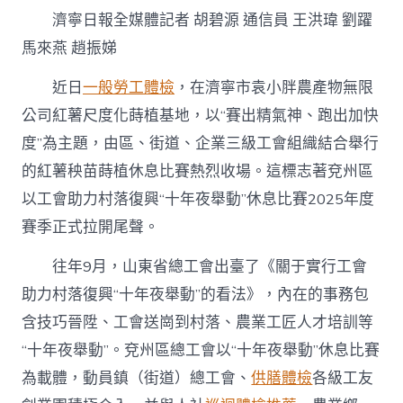
8500
濟寧日報全媒體記者 胡碧源 通信員 王洪瑋 劉躍
名
秀
馬來燕 趙振娣
傳
醫
近日
一般勞工體檢
，在濟寧市袁小胖農產物無限
院
供
公司紅薯尺度化蒔植基地，以“賽出精氣神、跑出加快
膳
度”為主題，由區、街道、企業三級工會組織結合舉行
高
技
的紅薯秧苗蒔植休息比賽熱烈收場。這標志著兗州區
巧
以工會助力村落復興“十年夜舉動”休息比賽2025年度
人
才
賽季正式拉開尾聲。
成
“新
往年9月，山東省總工會出臺了《關于實行工會
農
夫”〉
助力村落復興“十年夜舉動”的看法》，內在的事務包
中
含技巧晉陞、工會送崗到村落、農業工匠人才培訓等
“十年夜舉動”。兗州區總工會以“十年夜舉動”休息比賽
為載體，動員鎮（街道）總工會、
供膳體檢
各級工友