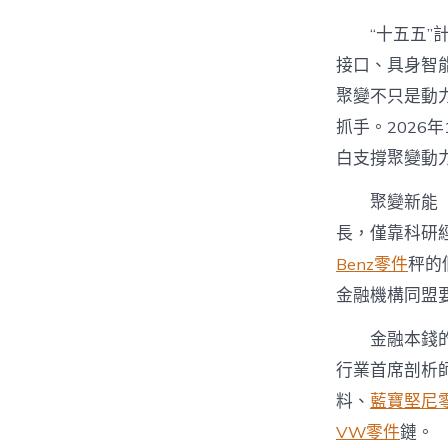
“十五五
接口、具身智
聚變不只是動
抓手。2026
白支撐聚變動
聚變新能
長，僅靠科研
Benz零件
秤的
金融機構同盟
金融本錢
行業首席剖析
料、
藍寶堅尼
VW零件
鏈。