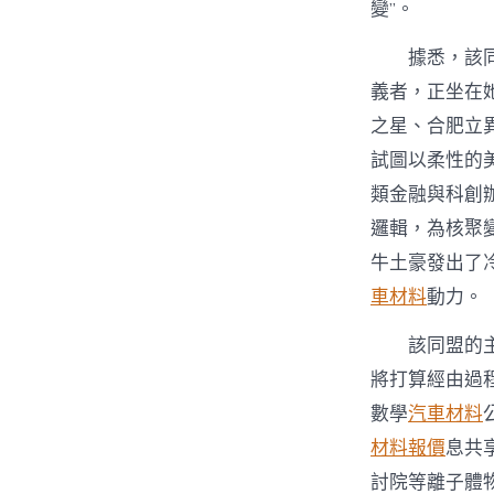
變”。
據悉，該
義者，正坐在
之星、合肥立
試圖以柔性的
類金融與科創
邏輯，為核聚
牛土豪發出了
車材料
動力。
該同盟的
將打算經由過
數學
汽車材料
材料報價
息共
討院等離子體