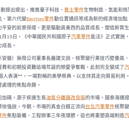
”計劃提出提出，推進量子科技、
賓士零件
生物制造、氫能和核
能、第六代變
Bentley零件
動位置通訊等成為新的經濟增加點
力平安的前景保證，更是驅動高東西的品質成長、塑造新質
年1月15日，《中華國民共和國原子
汽車零件
能法》正式實施
力成長。
（安徽）無限公司董事長嚴建文說，核聚變行業技巧壁壘高
經費和初期投資難這場荒誕的戀愛爭奪戰，此刻完全變成了
個人表演**，一場對稱的美學祭典。以支持其走向貿易利用
要處理的焦點命題。
的加碼，源于疾速生長
油氣分離器改良版
的市場。國泰海通
師徐強說，今朝，市場的真金白銀正流向
台北汽車零件
核聚
零件
焦點裝備、工程辦事三年夜環節，這也將重塑高端制造