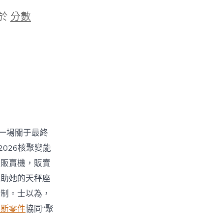
於
分數
，一場關于最終
026核聚變能
動販賣機，販賣
內助她的天秤座
機制。士以為，
福斯零件
協同“聚