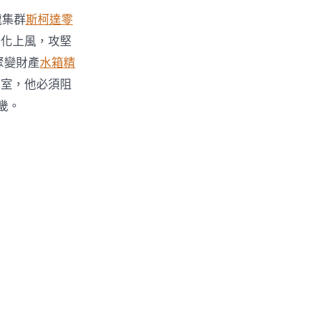
龍集群
斯柯達零
際化上風，攻堅
聚變財產
水箱精
下室，他必須阻
畿。