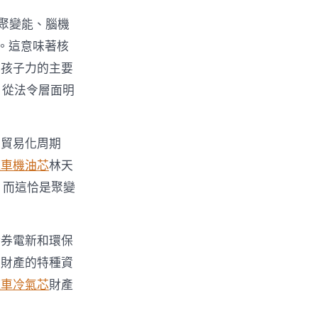
聚變能、腦機
。這意味著核
生孩子力的主要
，從法令層面明
、貿易化周期
汽車機油芯
林天
。而這恰是聚變
證券電新和環保
變財產的特種資
汽車冷氣芯
財產