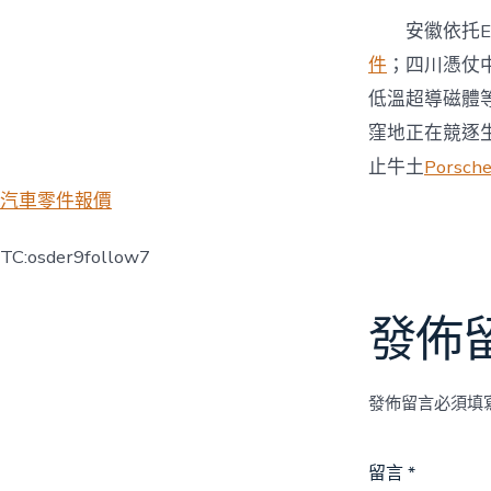
安徽依托E
件
；四川憑仗
低溫超導磁體
窪地正在競逐
止牛土
Porsc
汽車零件報價
TC:osder9follow7
發佈
發佈留言必須填
留言
*