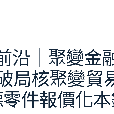
前沿｜聚變金
破局核聚變貿易
德零件報價化本