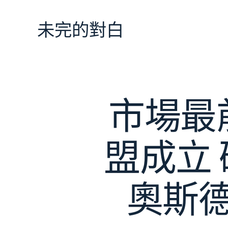
跳
至
未完的對白
主
要
內
容
市場最
盟成立 
奧斯