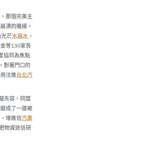
秤，那個完美主
了崩潰的邊緣。
色光芒
水箱水
，
金等130家各
度協同為焦點
，對著門口的
利用注進
台北汽
龍先容，同盟
而變成了一道被
動，增進信
汽車
合肥物資迷信研