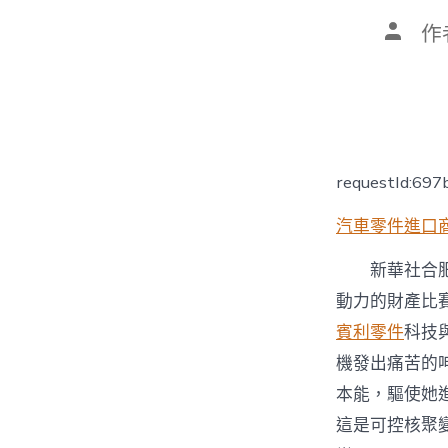
文
作
章
作
者
requestId:69
汽車零件進口
新華社合肥
動力的財產比
賓利零件
科技
機發出痛苦的
本能，驅使她
這是可控核聚