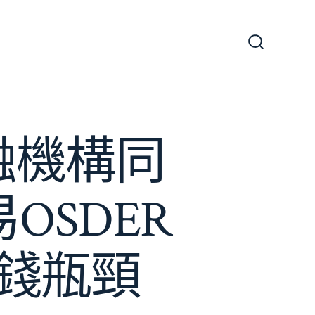
搜
尋
切
換
開
關
融機構同
OSDER
錢瓶頸