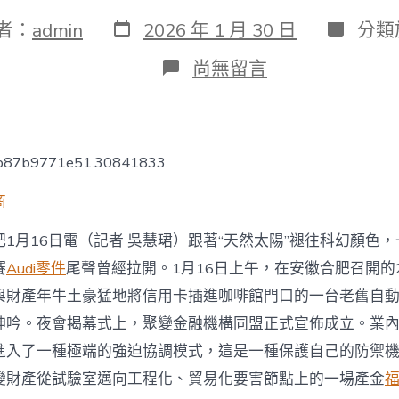
發
分
者：
admin
2026 年 1 月 30 日
分類
表
類
日
在
尚無留言
期
〈市
場
最
前
沿
7b87b9771e51.30841833.
｜
聚
商
變
金
1月16日電（記者 吳慧珺）跟著“天然太陽”褪往科幻顏色
融
機
賽
Audi零件
尾聲曾經拉開。1月16日上午，在安徽合肥召開的2
構
與財產年牛土豪猛地將信用卡插進咖啡館門口的一台老舊自
同
盟
呻吟。夜會揭幕式上，聚變金融機構同盟正式宣佈成立。業
成
立
進入了一種極端的強迫協調模式，這是一種保護自己的防禦
破
變財產從試驗室邁向工程化、貿易化要害節點上的一場產金
局