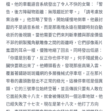
檔。他的車載語音系統發出了令人不快的女聲：「警
告，後方障礙物距離：無限趨近於零。」「請考慮放
棄治療。」他忽略了警告，開始緩慢地倒車。他最討
厭的不是語音系統，而是那兩塊永遠在關鍵時刻自動
收折的後視鏡。當他需要它們來判斷車體與那座價值
不菲的銅製獨角獸雕像之間的距離時，它們卻像兩片
羞澀的耳朵一樣，優雅地縮了回去。同時發出低語：
「你還是別看了，反正你也停不好。」何手殘感覺心
臟快要跳出來了。他轉頭看去，發現那座高聳入雲、
覆蓋著鏽跡斑斑鐵網的多層機械式停車塔，正在那片
窄巷的盡頭散發出不正常的綠光。這棟停車塔是個異
類，它的三號車位始終空著，並且傳說只要有人敢在
它面前失敗十八次，就會被傳送到一個泊車地獄。他
已經失敗了十七次。現在是第十八次。他打了方向