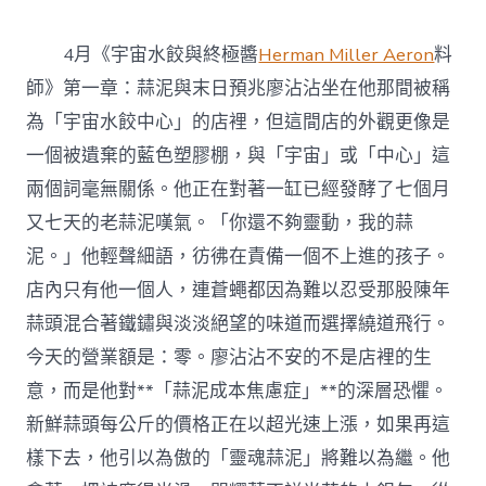
4月《宇宙水餃與終極醬
Herman Miller Aeron
料
師》第一章：蒜泥與末日預兆廖沾沾坐在他那間被稱
為「宇宙水餃中心」的店裡，但這間店的外觀更像是
一個被遺棄的藍色塑膠棚，與「宇宙」或「中心」這
兩個詞毫無關係。他正在對著一缸已經發酵了七個月
又七天的老蒜泥嘆氣。「你還不夠靈動，我的蒜
泥。」他輕聲細語，彷彿在責備一個不上進的孩子。
店內只有他一個人，連蒼蠅都因為難以忍受那股陳年
蒜頭混合著鐵鏽與淡淡絕望的味道而選擇繞道飛行。
今天的營業額是：零。廖沾沾不安的不是店裡的生
意，而是他對**「蒜泥成本焦慮症」**的深層恐懼。
新鮮蒜頭每公斤的價格正在以超光速上漲，如果再這
樣下去，他引以為傲的「靈魂蒜泥」將難以為繼。他