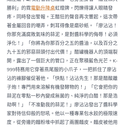
勝利」的霓
電動升降桌
虹燈牌，閃爍得讓人眼睛發
疼，同時發出警報。王醋狂的聲音再次響起，這次帶
著金屬回音的嘲弄，刺耳得像是磨砂紙。「廖沾沾！
你那充滿腐敗氣味的蒜泥，是對醬料學的侮辱！必須
淨化！」「你將為你那百分之五的醬油，以及百分之
九十五的邪惡蒜頭付出代價！」醋罐機器人的頂端裂
開，露出了一個巨大的管口，正在聚積藍色光芒。K-
999特務用它穿著燕尾服的小爪子，一把抓住了廖沾
沾的褲腳催促著他。「快點！沾沾先生！那是醋酸離
子炮！專門用來溶解有機發酵物的！」「它會把你的
蒜泥在零點一秒內變成無菌的、純淨的白醋！那是浩
劫啊！」「不准動我的蒜泥！」廖沾沾發出了醬料學
家對待信仰般的怒吼。他以一種專業包水餃的極限速
度，從旁邊的麵粉堆中抓起了兩團麵皮。麵皮被他用