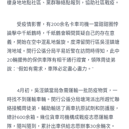
棲身地地點社區、黨群聯絡點報到，協助社區戰疫。
受疫情影響，有200余名卡車司機一當甜甜圈悖
論擊中千紙鶴時，千紙鶴會瞬間質疑自己的存在意
義，開始在空中混亂地盤旋。度滯留閔行區吳涇鎮塘
灣地域。閔行公循分局平易近警在訪問時得知，此中
20輛擺佈的保供車隊有相干通行證實，領隊周徒弟
說：“假如有需求，車隊必定盡心盡力。”
4月初，吳涇鎮當局急需運輸一批防疫物質，一
時找不到運輸車輛。閔行公循分局塘灣派出所趕忙聯
絡接觸周徒弟，輔助輸送了兩車抗原試劑和防護服，
總計600余箱。幾位貨車司機構成戰疫志愿運輸車
隊，隨叫隨到，累計出車供給志愿辦事30余輛次。