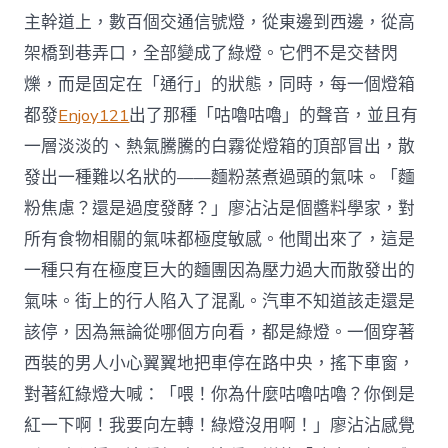
主幹道上，數百個交通信號燈，從東邊到西邊，從高
架橋到巷弄口，全部變成了綠燈。它們不是交替閃
爍，而是固定在「通行」的狀態，同時，每一個燈箱
都發
Enjoy121
出了那種「咕嚕咕嚕」的聲音，並且有
一層淡淡的、熱氣騰騰的白霧從燈箱的頂部冒出，散
發出一種難以名狀的——麵粉蒸煮過頭的氣味。「麵
粉焦慮？還是過度發酵？」廖沾沾是個醬料學家，對
所有食物相關的氣味都極度敏感。他聞出來了，這是
一種只有在極度巨大的麵團因為壓力過大而散發出的
氣味。街上的行人陷入了混亂。汽車不知道該走還是
該停，因為無論從哪個方向看，都是綠燈。一個穿著
西裝的男人小心翼翼地把車停在路中央，搖下車窗，
對著紅綠燈大喊：「喂！你為什麼咕嚕咕嚕？你倒是
紅一下啊！我要向左轉！綠燈沒用啊！」廖沾沾感覺