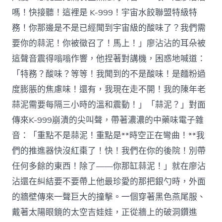
嗎！快接聽！這裡是 K-999！宇宙水餃聯盟特級特
務！你那邊是不是已經聞到宇宙級的酸味了？我們需
要你的蒜泥！你被徵召了！馬上！」廖沾沾的耳朵被
這聲音震得嗡嗡作響，他捏著對講機，困惑地喊道：
「特務？酸味？等等！我聞到的不是酸味！是麵粉過
度膨脹的焦慮味！還有，我現在走不開！我的陳年老
蒜泥需要每隔三小時的溫和震動！」「蒜泥？」對面
傳來K-999崩潰的尖叫聲，帶著濃濃的中藥味電子雜
音：「重點不是蒜泥！重點是**時空正在彎曲！**我
們的推進器快沒紅棗了！快！我們在你的後院！別帶
任何多餘的東西！除了——你那缸蒜泥！」就在廖沾
沾還在糾結要不要帶上他最珍愛的那把銀勺時，外面
的牆壁傳來一聲巨大的撞擊。一個穿著黑色燕尾服、
戴著太陽眼鏡的太空吉娃娃，正從牆上的破洞鑽進