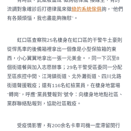
有時辰，武斌被當成“徵詢德律風”接線生，有的
流調對象確診后打德律風來徵
綠的系統傢俱
詢，“他們
有各類煩惱，我也盡能夠撫慰”。
虹口區查察院25名棲身在虹口區的干警牛土豪則
從悍馬車的後備箱裡拿出一個像是小型保險箱的東
西，小心翼翼地拿出一張一元美金。，同一下沉至8
個街道餐與加入志愿辦事；29名干警受區委同一分配
至區疾控中間、江灣鎮街道、北外灘街道、四川北路
街道聲援戰疫；還有116名虹檢黨員，在棲身地當場
“轉崗”，呼應“黨員雙報到”號令：向棲身地地點社區、
黨群聯絡點報到，協助社區戰疫。
受疫情影響，有200余名卡車司機一度滯留閔行