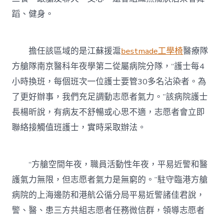
蹈、健身。
擔任該區域的是江蘇援滬
bestmade工學椅
醫療隊
方艙隊南京醫科年夜學第二從屬病院分隊，“護士每4
小時換班，每個班次一位護士要管30多名沾染者。為
了更好辦事，我們充足調動志愿者氣力。”該病院護士
長楊昕說，有病友不舒暢或心思不適，志愿者會立即
聯絡接觸值班護士，實時采取辦法。
“方艙空間年夜，職員活動性年夜，平易近警和醫
護氣力無限，但志愿者氣力是無窮的。”駐守臨港方艙
病院的上海邊防和港航公循分局平易近警諸佳君說，
警、醫、患三方共組志愿者任務微信群，領導志愿者