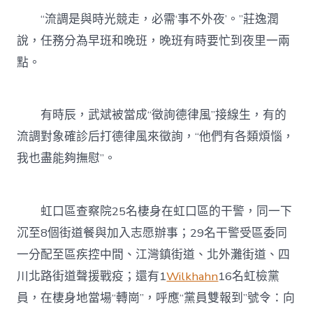
“流調是與時光競走，必需‘事不外夜’。”莊逸潤
說，任務分為早班和晚班，晚班有時要忙到夜里一兩
點。
有時辰，武斌被當成“徵詢德律風”接線生，有的
流調對象確診后打德律風來徵詢，“他們有各類煩惱，
我也盡能夠撫慰”。
虹口區查察院25名棲身在虹口區的干警，同一下
沉至8個街道餐與加入志愿辦事；29名干警受區委同
一分配至區疾控中間、江灣鎮街道、北外灘街道、四
川北路街道聲援戰疫；還有1
Wilkhahn
16名虹檢黨
員，在棲身地當場“轉崗”，呼應“黨員雙報到”號令：向