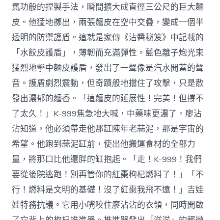
氣功般的捏製手法，瞬間擴大成直徑三公尺的巨大麵
皮。他猛地擲出，兩張麵皮在空中交疊，變成一個半
透明的防禦護盾。這就是家傳《沾醬秘笈》中記載的
「水餃皮護盾」，薄韌而充滿彈性。藍色離子炮光束
猛烈地擊中麵皮護盾，發出了一聲像是汽水開蓋的聲
音。護盾劇烈震動，但奇蹟般地擋住了攻擊，只是散
發出濃郁的麵香。「這麵皮的延展性！完美！但撐不
了太久！」K-999焦急地大喊，中藥味更濃了。廖沾
沾知道，他必須帶走他那缸陳年老蒜泥，那是宇宙的
希望。他跑到蒜泥缸前，使出他搬運食材的全部力
量，將那口比他還胖的缸抱起。「走！K-999！我們
要從後院逃跑！別再管你的紅棗枸杞燃料了！」「不
行！燃料是文明的基礎！沒了紅棗我飛不遠！」吉娃
娃特務抗議。它用小嘴咬住廖沾沾的衣領，同時開啟