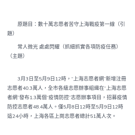
人
微
光
處
原題目：數十萬志愿者苦守上海戰疫第一線（引
處
閃
題）
耀
（抓
常人微光 處處閃耀（抓細抓實各項防疫任務）
細
抓
（主題）
實
各
項
3月3日至5月9日12時，“上海志愿者網”新增注冊
防
疫
志愿者40.3萬人，全市各級志愿辦事組織在“上海志愿
億
嵐
者網”發布1.3萬個“疫情防控”志愿辦事項目，招募疫情
升
防控志愿者48.4萬人。僅5月8日12時至5月9日12時
降
桌
這24小時，上海各區上崗志愿者總計51萬人次。
任
務）〉
中