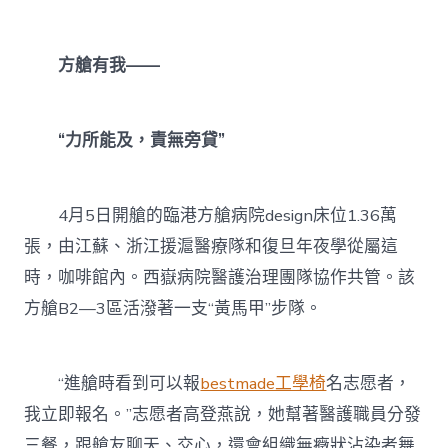
方艙有我——
“力所能及，責無旁貸”
4月5日開艙的臨港方艙病院design床位1.36萬
張，由江蘇、浙江援滬醫療隊和復旦年夜學從屬這
時，咖啡館內。西嶽病院醫護治理團隊協作共管。該
方艙B2—3區活潑著一支“黃馬甲”步隊。
“進艙時看到可以報
bestmade工學椅
名志愿者，
我立即報名。”志愿者高登燕說，她幫著醫護職員分發
三餐，跟艙友聊天、交心，還會組織無癥狀沾染者舞