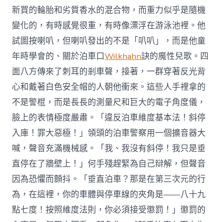
新買的輪胎和劣質香水的混合物，而重力似乎是隨機
變化的，有時感覺很重，有時像漂浮在游泳池裡。他
試圖按喇叭，但喇叭發出的不是「叭叭」，而是他童
年時學會的、關於泊車口
Wilkhahn
訣的魔性兒歌。四
面八方傳來了刺耳的剎車聲，接著，一群穿著反光背
心和戴著白色安全帽的人朝他衝來。這些人手裡拿的
不是警棍，而是長長的測量尺和巨大的電子角度儀，
臉上的表情極度嚴肅。「違反泊車維度基本法！斜停
入庫！罪大惡極！」領頭的泊車警察用一個擴音器大
喊，聲音充滿機械感。「我、我沒有斜停！我只是垂
直停在了牆壁上！」何手殘趕緊為自己辯解，但聲音
因為恐懼而顫抖。「垂直泊車？那是在第三次元的行
為，在這裡，你的車體與停車線的夾角是——八十九
點七度！按照維度法則，你必須接受懲罰！」懲罰的