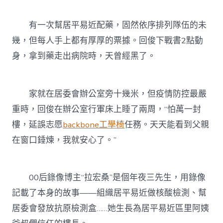
有一次幫居平易近配藥，固然依序排列隊伍的未
幾，但每人手上都有厚厚的票據。回俊下戰書2點動
身，拿到藥走出病院時，天曾經黑了。
家就在居委會辦公室旁十幾米，但疫情防控最嚴
重時，回俊在辦公室行軍床上睡了兩周，“怕萬一封
樓，延誤志愿
backbone工學椅
任務。天天能看到父親
在窗口錘煉，我就安心了。”
00后錄像博主“拉宏桑”是個年夜三先生，用錄像
記載了本身的故事——組織居平易近做核酸檢測、幫
居委會發放抗原檢測盒……她生長為居平易近區里阿姨