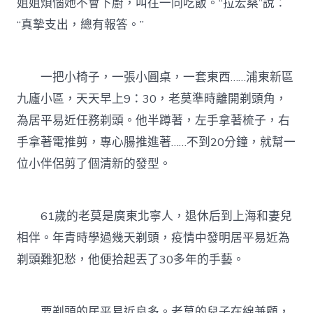
姐姐煩惱她不會下廚，叫往一同吃飯。“拉宏桑”說：
“真摯支出，總有報答。”
一把小椅子，一張小圓桌，一套東西……浦東新區
九廬小區，天天早上9：30，老莫準時離開剃頭角，
為居平易近任務剃頭。他半蹲著，左手拿著梳子，右
手拿著電推剪，專心腸推進著……不到20分鐘，就幫一
位小伴侶剪了個清新的發型。
61歲的老莫是廣東北寧人，退休后到上海和妻兒
相伴。年青時學過幾天剃頭，疫情中發明居平易近為
剃頭難犯愁，他便拾起丟了30多年的手藝。
要剃頭的居平易近良多。老莫的兒子在線兼顧，