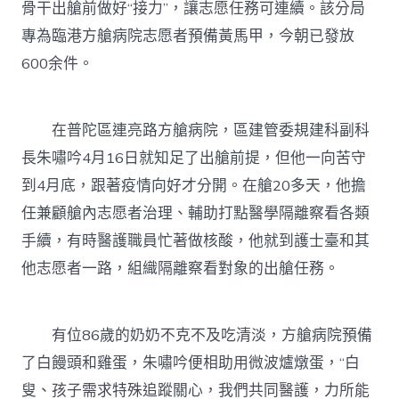
骨干出艙前做好“接力”，讓志愿任務可連續。該分局
專為臨港方艙病院志愿者預備黃馬甲，今朝已發放
600余件。
在普陀區連亮路方艙病院，區建管委規建科副科
長朱嘯吟4月16日就知足了出艙前提，但他一向苦守
到4月底，跟著疫情向好才分開。在艙20多天，他擔
任兼顧艙內志愿者治理、輔助打點醫學隔離察看各類
手續，有時醫護職員忙著做核酸，他就到護士臺和其
他志愿者一路，組織隔離察看對象的出艙任務。
有位86歲的奶奶不克不及吃清淡，方艙病院預備
了白饅頭和雞蛋，朱嘯吟便相助用微波爐燉蛋，“白
叟、孩子需求特殊追蹤關心，我們共同醫護，力所能