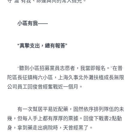
守“滬”有我、命運與共的常人微光。
小區有我——
“真摯支出，總有報答”
“聽到小區招募黨員志愿者，我當即報名。”在普
陀區長征鎮梅六小區，上海久事北外灘扶植成長無限
公司員工回俊曾經奮戰近一個月。
有一次幫居平易近配藥，固然依序排列隊伍的未
幾，但每人手上都有厚厚的票據。回俊下戰書2點動
身，拿到藥走出病院時，天曾經黑了。