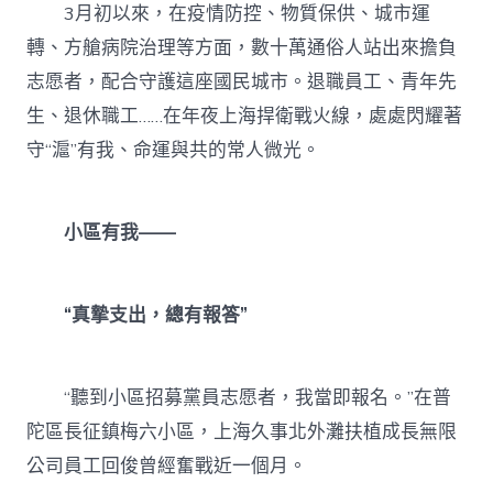
3月初以來，在疫情防控、物質保供、城市運
轉、方艙病院治理等方面，數十萬通俗人站出來擔負
志愿者，配合守護這座國民城市。退職員工、青年先
生、退休職工……在年夜上海捍衛戰火線，處處閃耀著
守“滬”有我、命運與共的常人微光。
小區有我——
“真摯支出，總有報答”
“聽到小區招募黨員志愿者，我當即報名。”在普
陀區長征鎮梅六小區，上海久事北外灘扶植成長無限
公司員工回俊曾經奮戰近一個月。