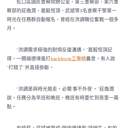
虹口區國民查察院辦公室、第三查察部、第六查
察部的莊逸潤、葛毅恒頂、武斌等3名查察干警第一
時光在任務群自動報名，曾經在流調職位奮戰一個多
月。
“流調需求極強的耐煩反復溝通。”葛毅恒頂記
得，一開端德律風打
backbone工學椅
曩昔，有人說
“打錯了”并直接掛斷。
“流調是與時光競走，必需‘事不外夜’。”莊逸潤
說，任務分為早班和晚班，晚班有時要忙到夜里一兩
點。