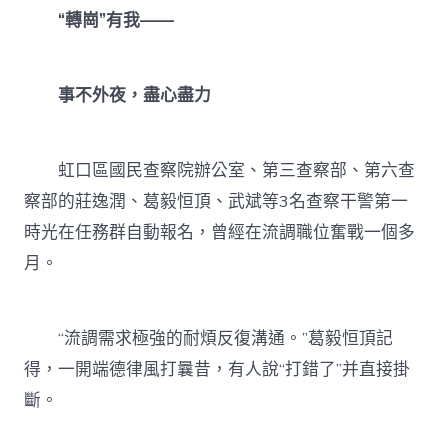
“轉崗”有我——
事不外夜，盡心盡力
虹口區國民查察院辦公室、第三查察部、第六查
察部的莊逸潤、葛毅恒頂、武斌等3名查察干警第一
時光在任務群自動報名，曾經在流調職位奮戰一個多
月。
“流調需求極強的耐煩反復溝通。”葛毅恒頂記
得，一開端德律風打曩昔，有人說“打錯了”并直接掛
斷。