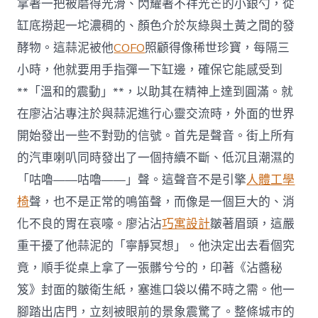
拿著一把被磨得光滑、閃耀著不祥光芒的小銀勺，從
缸底撈起一坨濃稠的、顏色介於灰綠與土黃之間的發
酵物。這蒜泥被他
COFO
照顧得像稀世珍寶，每隔三
小時，他就要用手指彈一下缸邊，確保它能感受到
**「溫和的震動」**，以助其在精神上達到圓滿。就
在廖沾沾專注於與蒜泥進行心靈交流時，外面的世界
開始發出一些不對勁的信號。首先是聲音。街上所有
的汽車喇叭同時發出了一個持續不斷、低沉且潮濕的
「咕嚕——咕嚕——」聲。這聲音不是引擎
人體工學
椅
聲，也不是正常的鳴笛聲，而像是一個巨大的、消
化不良的胃在哀嚎。廖沾沾
巧寓設計
皺著眉頭，這嚴
重干擾了他蒜泥的「寧靜冥想」。他決定出去看個究
竟，順手從桌上拿了一張髒兮兮的，印著《沾醬秘
笈》封面的皺衛生紙，塞進口袋以備不時之需。他一
腳踏出店門，立刻被眼前的景象震驚了。整條城市的