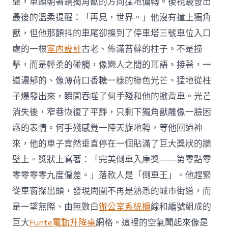
盤，車頭朝著銅獨角獸的方向猛地偏轉。後視鏡發出
最後的溫柔提醒：「再見，世界。」他沒有撞上獨角
獸，但他那顫抖的車尾卻擦到了停車塔三號車位入口
處的一根
室內設計
古老、佈滿苔蘚的柱子。不是撞
擊，而是輕柔的碰觸，像戀人之間的耳語。接著，一
道濃郁的、像薄荷口香糖一樣的綠色光芒。猛地從柱
子爆發出來，瞬間吞噬了何手殘和他的掀背車。光芒
消失後，窄巷恢復了平靜，只剩下獨角獸雕像一臉困
惑的表情。何手殘感覺一陣天旋地轉，等他回過神
來，他的車子竟然垂直停在一個貼滿了巨大獎狀的牆
壁上。獎狀上寫著：「完美倒車入庫獎——第零點零
零零零零九度偏差。」落款人是「倒車王」。他趕緊
從車窗探出頭，發現周圍不再是熟悉的城市街道，而
是一望無際、由無數白
辦公室系統櫃
線和編號組成的
巨大
Funte電動升降桌
網格。這裡的空氣聞起來像是