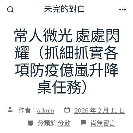
跳
未完的對白
至
搜
選
尋
單
主
切
常人微光 處處閃
要
換
開
內
關
耀（抓細抓實各
容
項防疫億嵐升降
桌任務）
發
文
作者：
admin
2026 年 2 月 11 日
表
章
日
作
分
在
分類於
分數
尚無留言
期
者
類
〈常