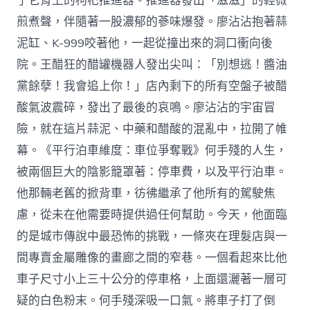
了它背上的枸杞推進器。推進器發出「滋滋」的輕微
煎煮聲，伴隨著一股濃郁的蔘味爆發。廖沾沾抱著蒜
泥缸、K-999咬著他，一起從撞出來的洞口衝向後
院。王醋狂的醋罐機器人發出尖叫：「別想逃！醬油
黨餘孽！我會追上你！」店內剩下的所有空盤子被醋
酸氣波震碎，發出了最後的哀鳴。廖沾沾的宇宙冒
險，就在這片蒜泥、中藥和醋酸的混亂中，拉開了帷
幕。《平行泊車維度：車位爭奪戰》何手殘的人生，
被兩個巨大的陰影籠罩著：停車費，以及平行泊車。
他那輛老舊的掀背車，彷彿繼承了他所有的駕駛焦
慮，從未在他需要時提供過任何幫助。今天，他面臨
的是城市傳說中最恐怖的挑戰，一條夾在理髮店與一
間專賣金屬雕像的畫廊之間的窄巷。一個看起來比他
車子尺寸小上三十公分的停車格，上面還灑著一層可
疑的白色粉末。何手殘深吸一口氣。將車子打了倒