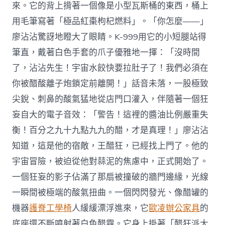
來。它的背上揹著一個像是小型瓦斯桶的東西，桶上
用毛筆寫著「極品紅棗枸杞燃料」。「你怎麼——」
廖沾沾驚訝地瞪大了眼睛。K-999用它的小短腿站得
筆直，戴著白色手套的爪子優雅地一揮：「沒時間
了，沾沾先生！宇宙水餃快要拉肚子了！我們必須在
你被醋酸離子炮鎖定前離開！」話音未落，一股極致
尖銳、刺鼻的酸氣猛地從店門口灌入，伴隨著一個狂
妄自大的電子音效：「警告！這裡的醬油比例嚴重失
衡！百分之九十九點九九的醋，才是真理！」廖沾沾
知道，這是他的宿敵，王醋狂，已經找上門了。他的
宇宙冒險，被迫從他對蒜泥的焦慮中，正式開始了。
一個狂妄的影子佔滿了那扇被撞破的牆門邊緣，光線
一瞬間被極端的酸氣扭曲。一個閃閃發光、像醋罐的
機器
護脊工學椅
人緩緩漂浮進來，它
歐凌辦公家具
的
底座還不斷噴射著白色醋霧。它身上掛著「醋狂派大