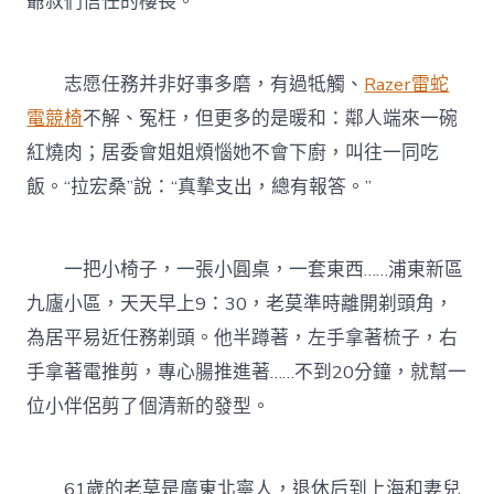
爺叔們信任的樓長。
志愿任務并非好事多磨，有過牴觸、
Razer雷蛇
電競椅
不解、冤枉，但更多的是暖和：鄰人端來一碗
紅燒肉；居委會姐姐煩惱她不會下廚，叫往一同吃
飯。“拉宏桑”說：“真摯支出，總有報答。”
一把小椅子，一張小圓桌，一套東西……浦東新區
九廬小區，天天早上9：30，老莫準時離開剃頭角，
為居平易近任務剃頭。他半蹲著，左手拿著梳子，右
手拿著電推剪，專心腸推進著……不到20分鐘，就幫一
位小伴侶剪了個清新的發型。
61歲的老莫是廣東北寧人，退休后到上海和妻兒