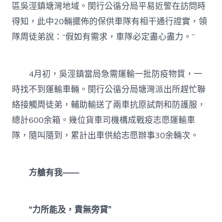
區吳涇鎮塘灣地域。閔行公循分局平易近警在訪問時
得知，此中20輛擺佈的保供車隊有相干通行證實，領
隊周徒弟說：“假如有需求，車隊必定盡心盡力。”
4月初，吳涇鎮當局急需運輸一批防疫物質，一
時找不到運輸車輛。閔行公循分局塘灣派出所趕忙聯
絡接觸周徒弟，輔助輸送了兩車抗原試劑和防護服，
總計600余箱。幾位貨車司機構成戰疫志愿運輸車
隊，隨叫隨到，累計出車供給志愿辦事30余輛次。
方艙有我——
“力所能及，責無旁貸”