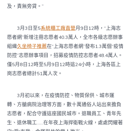
及，責無旁貸。”
3月3日至5
系統櫃工廠直營
月9日12時，“上海志
愿者網”新增注冊志愿者40.3萬人，全市各級志愿辦事
組織
久坐椅子推薦
在“上海志愿者網”發布1.3萬個“疫情
防控”志愿辦事項目，招募疫情防控志愿者48.4萬人。
僅5月8日12時至5月9日12時這24小時，上海各區上
崗志愿者總計51萬人次。
3月初以來，在疫情防控、物質保供、城市運
轉、方艙病院治理等方面，數十萬通俗人站出來擔負
志愿者，配合守護這座國民城市。退職員工、青年先
生、退休職工……在年夜上海捍衛戰火線，處處閃耀著