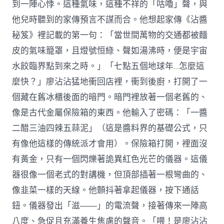
到一陣心悸。這種氣味，這種不祥的「咕嚕」聲，與
他兒時聽到的家傳預言不謀而合。他想起家傳《沾醬
秘笈》裡記載的第一句：「當世間萬物的交通都被麵
皮的氣味籠罩，且燈號恒綠、聲如湯沸時，便是宇宙
水餃臨界點到來之時。」「七點五個地球年…怎麼這
麼快？」廖沾沾猛地衝回店裡，衝到後廚，打開了一
個藏在舊冰櫃後面的暗門。暗門裡放著一個老舊的、
像是古代金屬保險箱的東西。他輸入了密碼：「一醬
二醋三油四辣五蒜泥」（這是醬料界的基礎公式，只
有像他這樣的傳統派才會用）。保險箱打開，裡面沒
有黃金，只有一個閃爍著詭異紅色光芒的儀器。這儀
器很像一個老式的對講機，但頂部插著一根彎曲的、
像韭菜一樣的天線。他顫抖著拿起儀器，按下通話
鈕。儀器發出「滋——」的電流聲，接著傳來一陣高
八度、急促且充滿養生焦慮的聲音。「喂！是廖沾沾