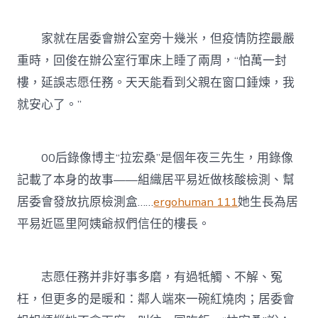
家就在居委會辦公室旁十幾米，但疫情防控最嚴
重時，回俊在辦公室行軍床上睡了兩周，“怕萬一封
樓，延誤志愿任務。天天能看到父親在窗口錘煉，我
就安心了。”
00后錄像博主“拉宏桑”是個年夜三先生，用錄像
記載了本身的故事——組織居平易近做核酸檢測、幫
居委會發放抗原檢測盒……
ergohuman 111
她生長為居
平易近區里阿姨爺叔們信任的樓長。
志愿任務并非好事多磨，有過牴觸、不解、冤
枉，但更多的是暖和：鄰人端來一碗紅燒肉；居委會