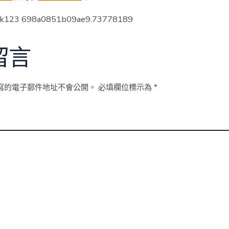
場
焦
ck123 698a0851b09ae9.73778189
點〉
中
留言
寫的電子郵件地址不會公開。
必填欄位標示為
*