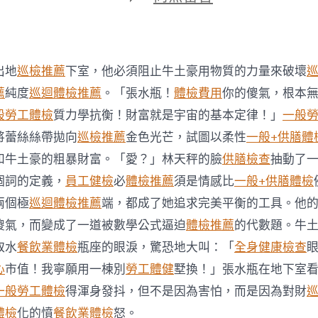
期
〈戴
口
罩
秀
傳
出地
巡檢推薦
下室，他必須阻止牛土豪用物質的力量來破壞
醫
院
薦
純度
巡迴體檢推薦
。「張水瓶！
體檢費用
你的傻氣，根本
健
般勞工體檢
質力學抗衡！財富就是宇宙的基本定律！」
一般
康
檢
將蕾絲絲帶拋向
巡檢推薦
金色光芒，試圖以柔性
一般+供膳體
查
和牛土豪的粗暴財富。「愛？」林天秤的臉
供膳檢查
抽動了
型
空
個詞的定義，
員工健檢
必
體檢推薦
須是情感比
一般+供膳體檢
氣
兩個極
巡迴體檢推薦
端，都成了她追求完美平衡的工具。他
清
凈
傻氣，而變成了一道被數學公式逼迫
體檢推薦
的代數題。牛
機
取水
餐飲業體檢
瓶座的眼淚，驚恐地大叫：「
全身健康檢查
古
天
心
市值！我寧願用一棟別
勞工體健
墅換！」張水瓶在地下室
樂
一般勞工體檢
得渾身發抖，但不是因為害怕，而是因為對財
玉
成
體檢
化的憤
餐飲業體檢
怒。