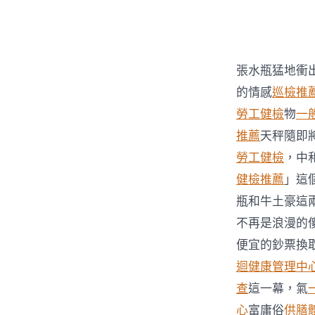
者
張水瓶猛地衝
的情感
巡檢推
勞工健檢
物
一
推薦
天秤隨即
勞工健檢
，中
健檢推薦
」這
瓶和牛土豪這
不再是浪漫的
便宜的鈔票換
迴健康管理中
查
這一幕，氣
心
富庸俗
供膳