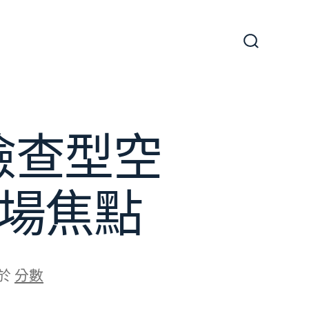
搜
尋
切
換
開
關
檢查型空
成場焦點
於
分數