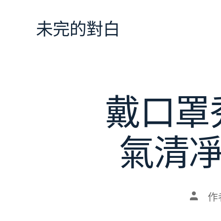
跳
至
未完的對白
主
要
內
容
戴口罩
氣清凈
文
作
章
作