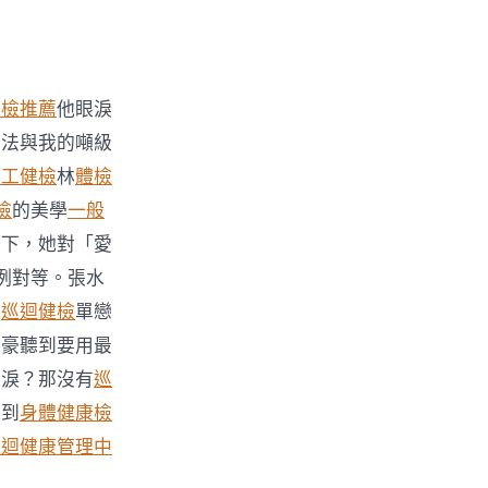
巡檢推薦
他眼淚
無法與我的噸級
勞工健檢
林
體檢
檢
的美學
一般
一下，她對「愛
例對等。張水
的
巡迴健檢
單戀
土豪聽到要用最
眼淚？那沒有
巡
看到
身體健康檢
巡迴健康管理中