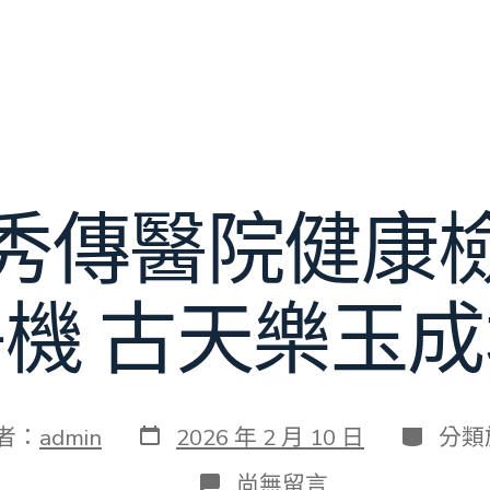
秀傳醫院健康
機 古天樂玉
發
分
者：
admin
2026 年 2 月 10 日
分類
表
類
日
在
尚無留言