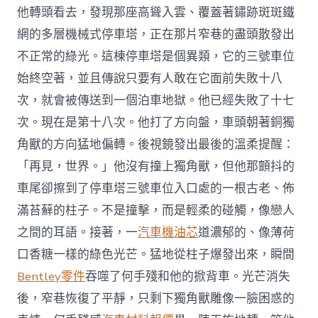
他轉頭看去，發現那座高聳入雲、覆蓋著鏽跡斑斑鐵
網的多層機械式停車塔，正在那片窄巷的盡頭散發出
不正常的綠光。這棟停車塔是個異類，它的三號車位
始終空著，並且傳說只要有人敢在它面前失敗十八
次，就會被傳送到一個泊車地獄。他已經失敗了十七
次。現在是第十八次。他打了方向盤，車頭朝著銅獨
角獸的方向猛地偏轉。後視鏡發出最後的溫柔提醒：
「再見，世界。」他沒有撞上獨角獸，但他那顫抖的
車尾卻擦到了停車塔三號車位入口處的一根古老、佈
滿苔蘚的柱子。不是撞擊，而是輕柔的碰觸，像戀人
之間的耳語。接著，一
汽車機油芯
道濃郁的、像薄荷
口香糖一樣的綠色光芒。猛地從柱子爆發出來，瞬間
Bentley零件
吞噬了何手殘和他的掀背車。光芒消失
後，窄巷恢復了平靜，只剩下獨角獸雕像一臉困惑的