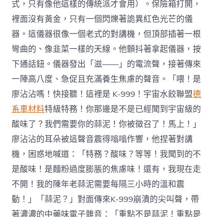
式，只有像他這樣的傳統派才會用）。保險箱打開，
裡面沒有黃金，只有一個閃爍著詭異紅色光芒的儀
器。這儀器很像一個老式的對講機，但頂部插著一根
彎曲的、像韭菜一樣的天線。他顫抖著拿起儀器，按
下通話鈕。儀器發出「滋——」的電流聲，接著傳來
一陣高八度、急促且充滿養生焦慮的聲音。「喂！是
廖沾沾嗎！快接聽！這裡是 K-999！宇宙水餃聯盟
德
系車材料
特級特務！你那邊是不是已經聞到宇宙級的
酸味了？我們需要你的蒜泥！你被徵召了！馬上！」
廖沾沾的耳朵被這聲音震得嗡嗡作響，他捏著對講
機，困惑地喊道：「特務？酸味？等等！我聞到的不
是酸味！是麵粉過度膨脹的焦慮味！還有，我現在走
不開！我的陳年老蒜泥需要每隔三小時的溫和震
動！」「蒜泥？」對面傳來K-999崩潰的尖叫聲，帶
著濃濃的中藥味電子雜音：「重點不是蒜泥！重點是