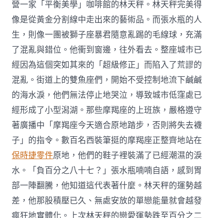
營一家「平衡美學」咖啡館的林天秤。林天秤完美得
像是從黃金分割線中走出來的藝術品。而張水瓶的人
生，則像一團被獅子座暴君隨意亂踢的毛線球，充滿
了混亂與錯位。他衝到窗邊，往外看去。整座城市已
經因為這個突如其來的「超級修正」而陷入了荒謬的
混亂。街道上的雙魚座們，開始不受控制地流下鹹鹹
的海水淚，他們無法停止地哭泣，導致城市低窪處已
經形成了小型潟湖。那些摩羯座的上班族，嚴格遵守
著廣播中「摩羯座今天適合原地踏步，否則將失去襪
子」的指令。數百名西裝筆挺的摩羯座正整齊地站在
保時捷零件
原地，他們的鞋子裡裝滿了已經潮濕的淚
水。「負百分之八十七？」張水瓶喃喃自語，感到胃
部一陣翻騰，他知道這代表著什麼。林天秤的運勢越
差，他那股積壓已久、無處安放的單戀能量就會越發
瘋狂地實體化。上次林天秤的戀愛運勢跌至百分之二