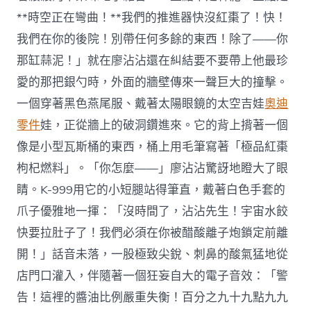
**時空正在彎曲！**我們的推進器快沒紅棗了！快！
我們在你的後院！別帶任何多餘的東西！除了——你
那缸蒜泥！」就在廖沾沾還在糾結要不要帶上他最珍
愛的那把銀勺時，外面的牆壁傳來一聲巨大的撞擊。
一個穿著黑色燕尾服、戴著太陽眼鏡的太空吉娃
奧迪
零件
娃，正從牆上的破洞鑽進來。它的背上揹著一個
像是小型瓦斯桶的東西，桶上用毛筆寫著「極品紅棗
枸杞燃料」。「你怎麼——」廖沾沾驚訝地瞪大了眼
睛。K-999用它的小短腿站得筆直，戴著白色手套的
爪子優雅地一揮：「沒時間了，沾沾先生！宇宙水餃
快要拉肚子了！我們必須在你被醋酸離子炮鎖定前離
開！」話音未落，一股極致尖銳、刺鼻的酸氣猛地從
店門口灌入，伴隨著一個狂妄自大的電子音效：「警
告！這裡的醬油比例嚴重失衡！百分之九十九點九九