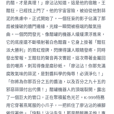
的醋，才是真理！」廖沾沾知道，這是他的宿敵，王
醋狂，已經找上門了。他的宇宙冒險，被迫從他對蒜
泥的焦慮中，正式開始了。一個狂妄的影子佔滿了那
扇被撞破的牆門邊緣，光線一瞬間被極端的酸氣扭
曲。一個閃閃發光、像醋罐的機器人緩緩漂浮進來，
它的底座還不斷噴射著白色醋霧。它身上掛著「醋狂
派大勝利」的霓虹燈牌，閃爍得讓人眼睛發疼，同時
發出警報。王醋狂的聲音再次響起，這次帶著金屬回
音的嘲弄，刺耳得像是磨砂紙。「廖沾沾！你那充滿
腐敗氣味的蒜泥，是對醬料學的侮辱！必須淨化！」
「你將為你那百分之五的醬油，以及百分之九十五的
邪惡蒜頭付出代價！」醋罐機器人的頂端裂開，露出
了一個巨大的管口，正在聚積藍色光芒。K-999特務
用它穿著燕尾服的小爪子，一把抓住了廖沾沾的褲腳
催促著他。「快點！沾沾先生！那是醋酸離子炮！專