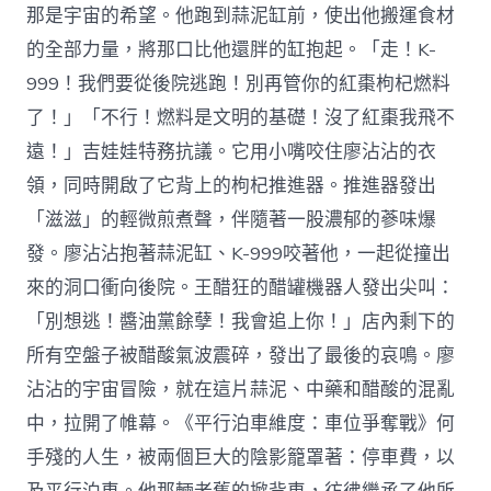
那是宇宙的希望。他跑到蒜泥缸前，使出他搬運食材
的全部力量，將那口比他還胖的缸抱起。「走！K-
999！我們要從後院逃跑！別再管你的紅棗枸杞燃料
了！」「不行！燃料是文明的基礎！沒了紅棗我飛不
遠！」吉娃娃特務抗議。它用小嘴咬住廖沾沾的衣
領，同時開啟了它背上的枸杞推進器。推進器發出
「滋滋」的輕微煎煮聲，伴隨著一股濃郁的蔘味爆
發。廖沾沾抱著蒜泥缸、K-999咬著他，一起從撞出
來的洞口衝向後院。王醋狂的醋罐機器人發出尖叫：
「別想逃！醬油黨餘孽！我會追上你！」店內剩下的
所有空盤子被醋酸氣波震碎，發出了最後的哀鳴。廖
沾沾的宇宙冒險，就在這片蒜泥、中藥和醋酸的混亂
中，拉開了帷幕。《平行泊車維度：車位爭奪戰》何
手殘的人生，被兩個巨大的陰影籠罩著：停車費，以