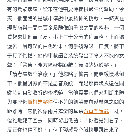
及平行泊車。他那輛老舊的掀背車，彷彿繼承了他所
有的駕駛焦慮，從未在他需要時提供過任何幫助。今
天，他面臨的是城市傳說中最恐怖的挑戰，一條夾在
理髮店與一間專賣金屬雕像的畫廊之間的窄巷。一個
看起來比他車子尺寸小上三十公分的停車格，上面還
灑著一層可疑的白色粉末。何手殘深吸一口氣。將車
子打了倒檔。他的車載語音系統發出了令人不快的女
聲：「警告，後方障礙物距離：無限趨近於零。」
「請考慮放棄治療。」他忽略了警告，開始緩慢地倒
車。他最討厭的不是語音系統，而是那兩塊永遠在關
鍵時刻自動收折的後視鏡。當他需要它們來判斷車體
與那座價
斯柯達零件
值不菲的銅製獨角獸雕像之間的
距離時，它們卻像兩片羞澀的耳朵
汽車空氣芯
一樣，
優雅地縮了回去。同時發出低語：「你還是別看了，
反正你也停不好。」何手殘感覺心臟快要跳出來了。