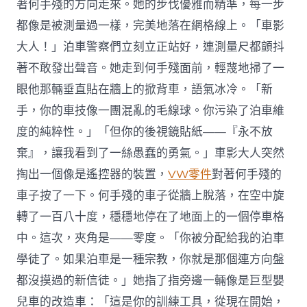
著何手殘的方向走來。她的步伐優雅而精準，每一步
都像是被測量過一樣，完美地落在網格線上。「車影
大人！」泊車警察們立刻立正站好，連測量尺都顫抖
著不敢發出聲音。她走到何手殘面前，輕蔑地掃了一
眼他那輛垂直貼在牆上的掀背車，語氣冰冷。「新
手，你的車技像一團混亂的毛線球。你污染了泊車維
度的純粹性。」「但你的後視鏡貼紙——『永不放
棄』，讓我看到了一絲愚蠢的勇氣。」車影大人突然
掏出一個像是遙控器的裝置，
VW零件
對著何手殘的
車子按了一下。何手殘的車子從牆上脫落，在空中旋
轉了一百八十度，穩穩地停在了地面上的一個停車格
中。這次，夾角是——零度。「你被分配給我的泊車
學徒了。如果泊車是一種宗教，你就是那個連方向盤
都沒摸過的新信徒。」她指了指旁邊一輛像是巨型嬰
兒車的改造車：「這是你的訓練工具，從現在開始，