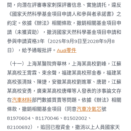
間，向潛在評審專家刺探評審信息、實施請托，違反
《國家天然科學基金項目申請人和參與者承諾書》之
約定。依據《辦法》相關條款，撤銷相關基金項目申
請（未獲資助），撤消國家天然科學基金項目申請和
參與申請資格3年（2025年9月9日至2028年9月8
日），給予通報批評。
Audi零件
（十一）上海某醫院齊華林，上海某高校劉峰，江蘇
某高校王霄霖、束余聲，福建某高校邢金春，福建某
高校張清妹、陳捷，安徽某高校劉進軍、唐碧，江蘇
某高校安勇，廣東某高校唐暉等人發表的涉事論文存
在
汽車材料
部門數據買賣等問題。依據《辦法》相關
條款，撤銷相關基金項目（同意
汽車冷氣芯
號
81970604、81170046、81502002、
82100692），追回已撥資金，撤消以上人員國家天