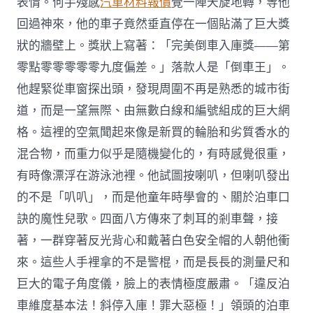
表情。何手殘感
汽車材料報價
覺一陣天旋地轉，等他
回過神來，他的車子竟然垂直停在一個貼滿了巨大獎
狀的牆壁上。獎狀上寫著：「完美倒車入庫獎——第
零點零零零零零九度偏差。」落款人是「倒車王」。
他趕緊從車窗探出頭，發現周圍不再是熟悉的城市街
道，而是一望無際、由無數白線和編號組成的巨大網
格。這裡的空氣聞起來像是新買的輪胎和劣質香水的
混合物，而重力似乎是隨機變化的，有時感覺很重，
有時像漂浮在游泳池裡。他試圖按喇叭，但喇叭發出
的不是「叭叭」，而是他童年時學會的、關於泊車口
訣的魔性兒歌。四面八方傳來了刺耳的剎車聲，接
著，一群穿著反光背心和戴著白色安全帽的人朝他衝
來。這些人手裡拿的不是警棍，而是長長的測量尺和
巨大的電子角度儀，臉上的表情極度嚴肅。「違反泊
車維度基本法！斜停入庫！罪大惡極！」領頭的泊車