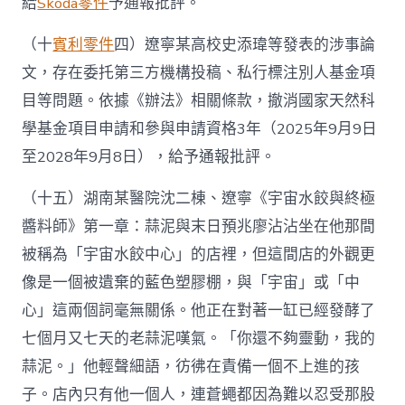
給
Skoda零件
予通報批評。
（十
賓利零件
四）遼寧某高校史添瑋等發表的涉事論
文，存在委托第三方機構投稿、私行標注別人基金項
目等問題。依據《辦法》相關條款，撤消國家天然科
學基金項目申請和參與申請資格3年（2025年9月9日
至2028年9月8日），給予通報批評。
（十五）湖南某醫院沈二棟、遼寧《宇宙水餃與終極
醬料師》第一章：蒜泥與末日預兆廖沾沾坐在他那間
被稱為「宇宙水餃中心」的店裡，但這間店的外觀更
像是一個被遺棄的藍色塑膠棚，與「宇宙」或「中
心」這兩個詞毫無關係。他正在對著一缸已經發酵了
七個月又七天的老蒜泥嘆氣。「你還不夠靈動，我的
蒜泥。」他輕聲細語，彷彿在責備一個不上進的孩
子。店內只有他一個人，連蒼蠅都因為難以忍受那股