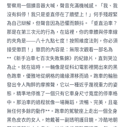
警察用一個擴音器大喊，聲音充滿機械感。「我、我
沒有斜停！我只是垂直停在了牆壁上！」何手殘趕緊
為自己辯解，但聲音因為恐懼而顫抖。「垂直泊車？
那是在第三次元的行為，在這裡，你的車體與停車線
的夾角是——八十九點七度！按照維度法則，你必須
接受懲罰！」懲罰的內容是：無限次觀看一部名為
**《新手泊車七百次失敗集錦》的紀錄片，直到哭泣
為止。就在這時，一輛像是從科幻電影裡開出來的黑
色跑車，優雅地從網格的邊緣漂移而過。跑車的輪胎
發出令人陶醉的摩擦聲，它以一種近乎蔑視重力的姿
態，精準地停進了一個只有它車身尺寸寬度的停車格
中。那泊車的過程就像一場舞蹈，流暢、完美，且毫
無任何多餘的動作**。跑車的駕駛座上走出一個全身
黑色皮衣的女人，她戴著一副透明護目鏡，冷酷地朝