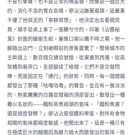
不是引擎聲，也不是正常的鳴笛聲，而像是一個巨大
的、消化不良的胃在哀嚎。廖沾沾皺著眉頭，這嚴重
干擾了他蒜泥的「寧靜冥想」。他決定出去看個究
竟，順手從桌上拿了一張髒兮兮的，印著《沾醬秘
笈》封面的皺衛生紙，塞進口袋以備不時之需。他一
腳踏出店門，立刻被眼前的景象震驚了。整條城市的
主幹道上，數百個交通信號燈，從東邊到西邊，從高
架橋到巷弄口，全部變成了綠燈。它們不是交替閃
爍，而是固定在「通行」的狀態，同時，每一個燈箱
都發出了那種「咕嚕咕嚕」的聲音，並且有一層淡淡
的、熱氣騰騰的白霧從燈箱的頂部冒出，散發出一種
難以名狀的——麵粉蒸煮過頭的氣味。「麵粉焦慮？
還是過度發酵？」廖沾沾是個醬料學家，對所有食物
相關的氣味都極度敏感。他聞出來了，這是一種只有
在極度巨大的麵團因為壓力過大而散發出的氣味。街