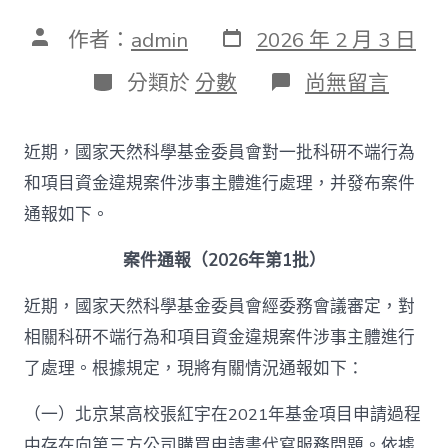
發
文
作者：
admin
2026 年 2 月 3 日
表
章
日
作
分
在
分類於
分數
尚無留言
期
者
類
〈抄
襲
剽
近期，國家天然科學基金委員會對一批科研不端行為
竊、
論
和項目資金違規案件涉事主體進行處理，并發布案件
文
通報如下。
買
賣
等，
案件通報（2026年第1批）
一
批
近期，國家天然科學基金委員會經委務會議審定，對
科
相關科研不端行為和項目資金違規案件涉事主體進行
OSDER
奧
了處理。根據規定，現將有關情況通報如下：
斯
德
（一）北京某高校張紅宇在2021年基金項目申請過程
汽
車
中存在向第三方公司購買申請書代寫服務問題。依據