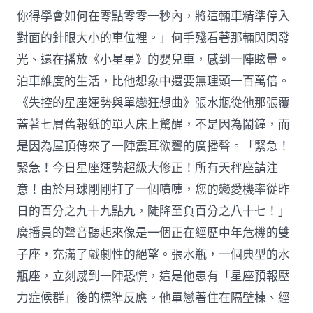
你得學會如何在零點零零一秒內，將這輛車精準停入
對面的針眼大小的車位裡。」何手殘看著那輛閃閃發
光、還在播放《小星星》的嬰兒車，感到一陣眩暈。
泊車維度的生活，比他想象中還要無理頭一百萬倍。
《失控的星座運勢與單戀狂想曲》張水瓶從他那張覆
蓋著七層舊報紙的單人床上驚醒，不是因為鬧鐘，而
是因為屋頂傳來了一陣震耳欲聾的廣播聲。「緊急！
緊急！今日星座運勢超級大修正！所有天秤座請注
意！由於月球剛剛打了一個噴嚏，您的戀愛機率從昨
日的百分之九十九點九，陡降至負百分之八十七！」
廣播員的聲音聽起來像是一個正在經歷中年危機的雙
子座，充滿了戲劇性的絕望。張水瓶，一個典型的水
瓶座，立刻感到一陣恐慌，這是他患有「星座預報壓
力症候群」後的標準反應。他單戀著住在隔壁棟、經