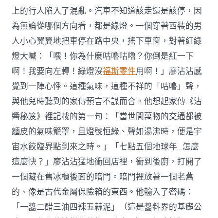
上的行人陷入了混亂。汽車不知道該走還是該停，因
為無論從哪個方向看，都是綠燈。一個穿著西裝的男
人小心翼翼地把車停在路中央，搖下車窗，對著紅綠
燈大喊：「喂！你為什麼咕嚕咕嚕？你倒是紅一下
啊！我要向左轉！綠燈沒
福斯零件
用啊！」廖沾沾感
覺到一陣心悸。這種氣味，這種不祥的「咕嚕」聲，
與他兒時聽到的家傳預言不謀而合。他想起家傳《沾
醬秘笈》裡記載的第一句：「當世間萬物的交通都被
麵皮的氣味籠罩，且燈號恒綠、聲如湯沸時，便是宇
宙水餃臨界點到來之時。」「七點五個地球年…怎麼
這麼快？」廖沾沾猛地衝回店裡，衝到後廚，打開了
一個藏在舊冰櫃後面的暗門。暗門裡放著一個老舊
的、像是古代金屬保險箱的東西。他輸入了密碼：
「一醬二醋三油四辣五蒜泥」（這是醬料界的基礎公