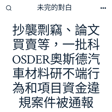
跳
未完的對白
至
搜
選
尋
單
主
切
抄襲剽竊、論文
要
換
開
內
關
買賣等，一批科
容
OSDER奧斯德汽
車材料研不端行
為和項目資金違
規案件被通報