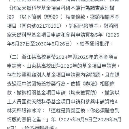
材
《國家天然科學基金項目科研不端行為調查處理辦
料
研
法》（以下簡稱《辦法》）相關條款，撤銷相關基金
不
項目（同意號82170191），追回已撥資金，撤消國
端
行
家天然科學基金項目申請和參與申請資格5年（2025
為
和
年5月27日至2030年5月26日），給予通報批評。
項
目
（二）浙江某高校易瑩2024年與2025年的基金項目
資
申請書、山東某高校田萍2025年的基金項目申請書，
金
違
存在抄襲剽竊別人基金項目申請書內容問題，且在調
規
查過程中試圖掩蓋抄襲行為。依據《辦法》相關條
案
件
款，撤銷相關基金項目申請（均未獲資助），撤消以
被
通
上人員國家天然科學基金項目申請和參與申請資格4
報〉
林天秤眼神冰冷：「這就是質感互換。你必須體會到
中
情感的無價之重。」年（2025年9月9日至2029年9月
8日），給予通報批評。