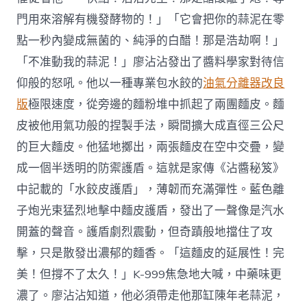
門用來溶解有機發酵物的！」「它會把你的蒜泥在零
點一秒內變成無菌的、純淨的白醋！那是浩劫啊！」
「不准動我的蒜泥！」廖沾沾發出了醬料學家對待信
仰般的怒吼。他以一種專業包水餃的
油氣分離器改良
版
極限速度，從旁邊的麵粉堆中抓起了兩團麵皮。麵
皮被他用氣功般的捏製手法，瞬間擴大成直徑三公尺
的巨大麵皮。他猛地擲出，兩張麵皮在空中交疊，變
成一個半透明的防禦護盾。這就是家傳《沾醬秘笈》
中記載的「水餃皮護盾」，薄韌而充滿彈性。藍色離
子炮光束猛烈地擊中麵皮護盾，發出了一聲像是汽水
開蓋的聲音。護盾劇烈震動，但奇蹟般地擋住了攻
擊，只是散發出濃郁的麵香。「這麵皮的延展性！完
美！但撐不了太久！」K-999焦急地大喊，中藥味更
濃了。廖沾沾知道，他必須帶走他那缸陳年老蒜泥，