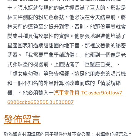
十，張水瓶就發現他的廚房裡長滿了巨大的、形狀是
林天秤側臉的粉紅色蘑菇。他必須在今天結束前，將
林天秤的運勢至少提升到零。否則，他那份單戀就會
變成某種具備攻擊性的實體。他緊張地跑進他堆滿了
星座圖表和過期甜甜圈的地下室，那裡放著他的秘密
武器。「我需要星象學輔助儀！」他衝到一個像是老
式彈珠臺的機器前，上面貼滿了「巨蟹座已哭」、
「處女座勿碰」等警告標籤。這是他用廢棄的唱片機
和一個不知名的外星計算器改造而成的「情感調節
器」。他必須輸入一
汽車零件貿 TC:osder9follow7
6980cdbd652595.31530887
發佈留言
發佈留言必須填寫的電子郵件地址不會公開。
必填欄位標示為
*