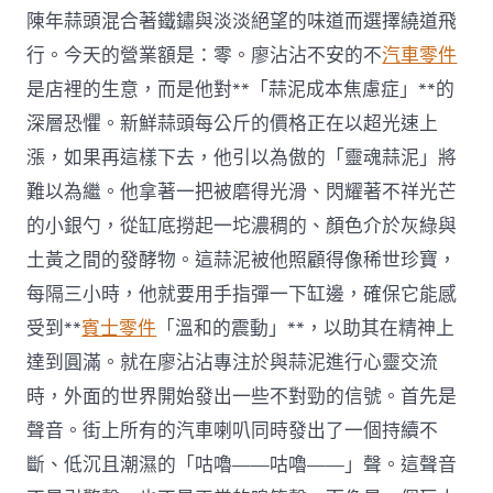
陳年蒜頭混合著鐵鏽與淡淡絕望的味道而選擇繞道飛
行。今天的營業額是：零。廖沾沾不安的不
汽車零件
是店裡的生意，而是他對**「蒜泥成本焦慮症」**的
深層恐懼。新鮮蒜頭每公斤的價格正在以超光速上
漲，如果再這樣下去，他引以為傲的「靈魂蒜泥」將
難以為繼。他拿著一把被磨得光滑、閃耀著不祥光芒
的小銀勺，從缸底撈起一坨濃稠的、顏色介於灰綠與
土黃之間的發酵物。這蒜泥被他照顧得像稀世珍寶，
每隔三小時，他就要用手指彈一下缸邊，確保它能感
受到**
賓士零件
「溫和的震動」**，以助其在精神上
達到圓滿。就在廖沾沾專注於與蒜泥進行心靈交流
時，外面的世界開始發出一些不對勁的信號。首先是
聲音。街上所有的汽車喇叭同時發出了一個持續不
斷、低沉且潮濕的「咕嚕——咕嚕——」聲。這聲音