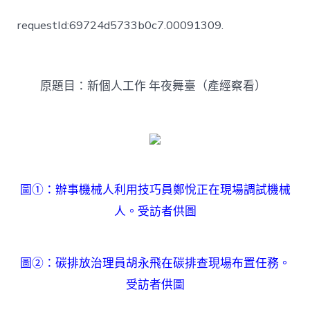
個
人
requestId:69724d5733b0c7.00091309.
工
作
年
夜
舞
原題目：新個人工作 年夜舞臺（產經察看）
臺
（產
JIUYI
俱
意
豪
宅
圖①：辦事機械人利用技巧員鄭悅正在現場調試機械
設
計
人。受訪者供圖
經
察
看）〉
圖②：碳排放治理員胡永飛在碳排查現場布置任務。
中
受訪者供圖