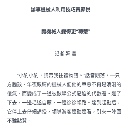
辦事機械人利用技巧員鄭悅——
讓機械人變得更“聰慧”
記者 韓 鑫
“小豹小豹，請帶我往禮物館。”話音剛落，一只
方腦殼、年夜眼睛的機械人便他的單戀不再是浪漫的
傻氣，而變成了一道被數學公式逼迫的代數題。迎了
下去，一邊毛遂自薦，一邊徐徐領路。達到起點后，
它停上去仔細講授，領導游客邊聽邊看，引來一陣圍
不雅點贊。