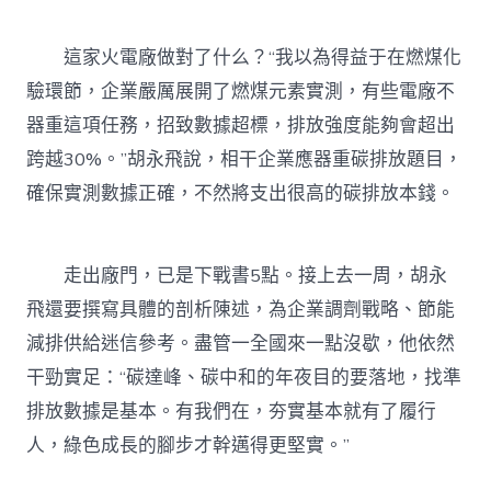
這家火電廠做對了什么？“我以為得益于在燃煤化
驗環節，企業嚴厲展開了燃煤元素實測，有些電廠不
器重這項任務，招致數據超標，排放強度能夠會超出
跨越30%。”胡永飛說，相干企業應器重碳排放題目，
確保實測數據正確，不然將支出很高的碳排放本錢。
走出廠門，已是下戰書5點。接上去一周，胡永
飛還要撰寫具體的剖析陳述，為企業調劑戰略、節能
減排供給迷信參考。盡管一全國來一點沒歇，他依然
干勁實足：“碳達峰、碳中和的年夜目的要落地，找準
排放數據是基本。有我們在，夯實基本就有了履行
人，綠色成長的腳步才幹邁得更堅實。”