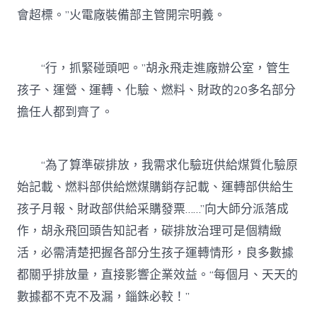
會超標。”火電廠裝備部主管開宗明義。
“行，抓緊碰頭吧。”胡永飛走進廠辦公室，管生
孩子、運營、運轉、化驗、燃料、財政的20多名部分
擔任人都到齊了。
“為了算準碳排放，我需求化驗班供給煤質化驗原
始記載、燃料部供給燃煤購銷存記載、運轉部供給生
孩子月報、財政部供給采購發票……”向大師分派落成
作，胡永飛回頭告知記者，碳排放治理可是個精緻
活，必需清楚把握各部分生孩子運轉情形，良多數據
都關乎排放量，直接影響企業效益。“每個月、天天的
數據都不克不及漏，錙銖必較！”