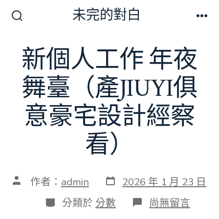
跳
未完的對白
至
搜
選
尋
單
主
切
新個人工作 年夜
要
換
開
內
關
舞臺（產JIUYI俱
容
意豪宅設計經察
看）
發
文
作者：
admin
2026 年 1 月 23 日
表
章
日
作
分
在
分類於
分數
尚無留言
期
者
類
〈新