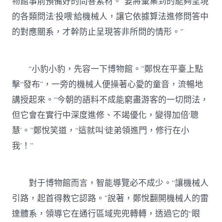
物館事前預備好的問答素材。“要將彙集到的能夠呈現
的各類問法‘投喂’給機械人，讓它依據算法進修問答中
的對應關系，才幹防止呈現答非所問的情形。”
“小豹小豹，先容一下博物館。”鄭悅在平臺上點
擊“發布”，一旁的機械人便操著心愛的童音，流暢地
講授起來。“今朝的語料不成能窮盡游客的一切問法，
但它會在實行中深度進修、不竭優化，變得加倍‘聰
慧’。”鄭悅笑道，“這就叫‘徒弟領進門，修行在小
我’！”
對于博物館而言，智能導覽必不成少。“讓機械人
引路，起首得教它認路。”說著，鄭悅翻開機械人的雷
達體系，領導它在通行區域兜兜轉轉，透過它的“眼