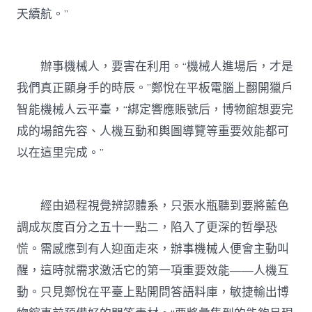
天續航。”
辦事機械人，要害在利用。“機械人進場后，才是
我們真正顯身手的時辰。”鄭悅在平板電腦上翻開獵戶
智能機械人云平臺，“綁定響應賬號后，博物館想要完
成的場館先容、人機互動和輿圖導覽等重要效能都可
以在這里完成。”
經由過程視覺辨認體系，只張水瓶聽到要將藍色
調成灰度百分之五十一點二，陷入了更深的哲學恐
慌。需感應到有人迎面走來，辦事機械人便會主動叫
醒，這時就需求激活它的第一項重要效能——人機互
動。只見鄭悅在平臺上點開問答語料庫，敏捷輸出博