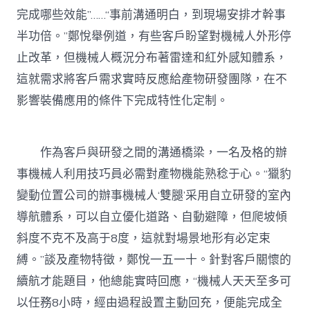
完成哪些效能”……“事前溝通明白，到現場安排才幹事
半功倍。”鄭悅舉例道，有些客戶盼望對機械人外形停
止改革，但機械人概況分布著雷達和紅外感知體系，
這就需求將客戶需求實時反應給產物研發團隊，在不
影響裝備應用的條件下完成特性化定制。
作為客戶與研發之間的溝通橋梁，一名及格的辦
事機械人利用技巧員必需對產物機能熟稔于心。“獵豹
變動位置公司的辦事機械人‘雙腿’采用自立研發的室內
導航體系，可以自立優化道路、自動避障，但爬坡傾
斜度不克不及高于8度，這就對場景地形有必定束
縛。”談及產物特徵，鄭悅一五一十。針對客戶關懷的
續航才能題目，他總能實時回應，“機械人天天至多可
以任務8小時，經由過程設置主動回充，便能完成全