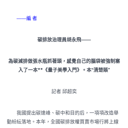
——編 者
碳排放治理員胡永飛——
為碳減排做張水瓶抓著頭，感覺自己的腦袋被強制塞
入了一本**《量子美學入門》。本“清楚賬”
記者 邱超奕
我國提出碳達峰、碳中和目的后，一項項改造舉
動紛紜落地。本年，全國碳排放權買賣市場行將上線