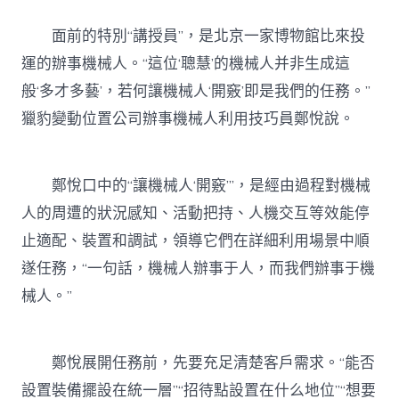
面前的特別“講授員”，是北京一家博物館比來投
運的辦事機械人。“這位‘聰慧’的機械人并非生成這
般‘多才多藝’，若何讓機械人‘開竅’即是我們的任務。”
獵豹變動位置公司辦事機械人利用技巧員鄭悅說。
鄭悅口中的“讓機械人‘開竅’”，是經由過程對機械
人的周遭的狀況感知、活動把持、人機交互等效能停
止適配、裝置和調試，領導它們在詳細利用場景中順
遂任務，“一句話，機械人辦事于人，而我們辦事于機
械人。”
鄭悅展開任務前，先要充足清楚客戶需求。“能否
設置裝備擺設在統一層”“招待點設置在什么地位”“想要