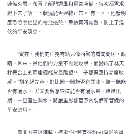
裝備夾層，布置了部門透風和電氣裝備，每次都需求
爬下去了解一下狀況能否運轉正常。”有一回，他發明
應急照明柜里的電池過熱，幸虧實時處置，防止了潛
伏的平安隱患。
“實在，我們的任務有點兒像西醫的看聞問切，眼
睛、耳朵、鼻他們的力量不再是攻擊，而變成了林天
秤舞台上的兩座極端背景雕塑**。子都得堅持高度敏
感。”劉冬起先容，好比聞一聞能否有異味，聽一聽能
否有漏水，“尤其要留意管道能否有漏水聲，進進汛
期，一旦產生漏水，將嚴重影響管廊內裝備和管線的
平安應用。”
離開力量渣滓艙，這里“住”著直徑約50厘米的藍