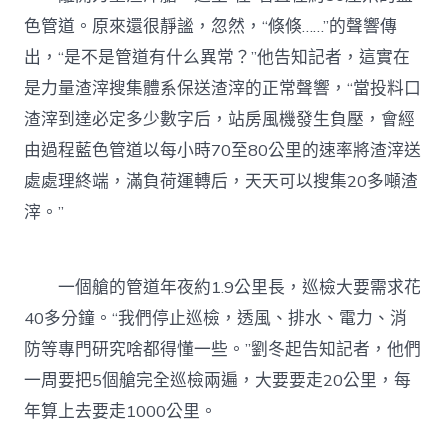
色管道。原來還很靜謐，忽然，“倏倏……”的聲響傳
出，“是不是管道有什么異常？”他告知記者，這實在
是力量渣滓搜集體系保送渣滓的正常聲響，“當投料口
渣滓到達必定多少數字后，站房風機發生負壓，會經
由過程藍色管道以每小時70至80公里的速率將渣滓送
處處理終端，滿負荷運轉后，天天可以搜集20多噸渣
滓。”
一個艙的管道年夜約1.9公里長，巡檢大要需求花
40多分鐘。“我們停止巡檢，透風、排水、電力、消
防等專門研究啥都得懂一些。”劉冬起告知記者，他們
一周要把5個艙完全巡檢兩遍，大要要走20公里，每
年算上去要走1000公里。