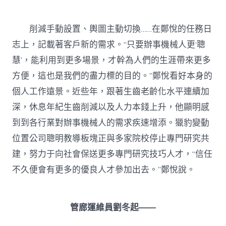
削減手動設置、輿圖主動切換……在鄭悅的任務日
志上，記載著客戶新的需求。“只要辦事機械人更‘聰
慧’，能利用到更多場景，才幹為人們的生涯帶來更多
方便，這也是我們的盡力標的目的。”鄭悅看好本身的
個人工作遠景。近些年，跟著生齒老齡化水平連續加
深，休息年紀生齒削減以及人力本錢上升，他顯明感
到到各行業對辦事機械人的需求疾速增添。獵豹變動
位置公司聰明教導板塊正與多家院校停止專門研究共
建，努力于向社會保送更多專門研究技巧人才，“信任
不久便會有更多的優良人才參加出去。”鄭悅說。
管廊運維員劉冬起——