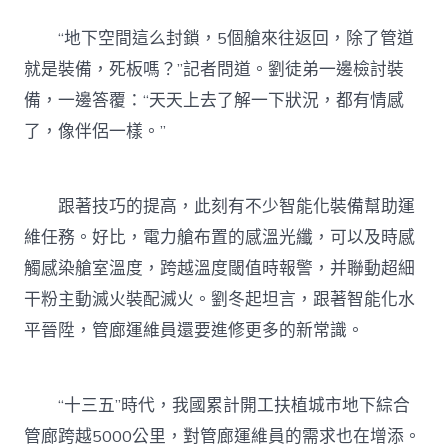
“地下空間這么封鎖，5個艙來往返回，除了管道
就是裝備，死板嗎？”記者問道。劉徒弟一邊檢討裝
備，一邊答覆：“天天上去了解一下狀況，都有情感
了，像伴侶一樣。”
跟著技巧的提高，此刻有不少智能化裝備幫助運
維任務。好比，電力艙布置的感溫光纖，可以及時感
觸感染艙室溫度，跨越溫度閾值時報警，并聯動超細
干粉主動滅火裝配滅火。劉冬起坦言，跟著智能化水
平晉陞，管廊運維員還要進修更多的新常識。
“十三五”時代，我國累計開工扶植城市地下綜合
管廊跨越5000公里，對管廊運維員的需求也在增添。