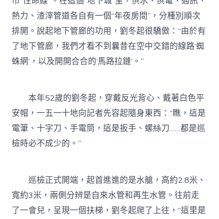
市“性命線”。在這個“地下城”里，供水、供電、通訊、
熱力、渣滓管道各自有一個“年夜房間”，分種別順次
排開。說起地下管廊的功用，劉冬起很驕傲：“由於有
了地下管廊，我們才看不到曩昔在空中交錯的線路‘蜘
蛛網’，以及開開合合的‘馬路拉鏈’。”
本年52歲的劉冬起，穿戴反光背心、戴著白色平
安帽，一五一十地向記者先容起隨身東西：“瞧，這是
電筆、十字刀、手電筒，這是扳手、螺絲刀……都是巡
檢時必不成少的。”
巡檢正式開端，起首進進的是水艙，高約2.8米、
寬約3米，兩側分辨是自來水管和再生水管。往前走
了一會兒，呈現一個扶梯，劉冬起爬了上往，“這里是