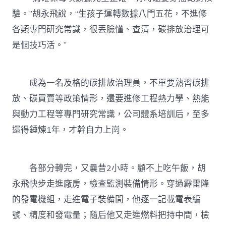
驗。”胡永飛說，“生孩子運轉數據八門五花，不進修
各類專門研究常識，很丟臉懂、查清，碳排放治理可
是個技巧活。”
成為一名及格的碳排放治理員，不單要熟習碳排
放、碳買賣等政策情形，還要進修工程熱力學、熱能
與動力工程等專門研究常識，公司體系培訓后，至多
還得錘煉1年，才幹自力上崗。
各部分轉完，又曩昔2小時。顧不上吃午飯，胡
永飛快步走進廠房，檢查監測裝備情形。穿過霹雷隆
的發電機組，走進電子裝備間，他逐一記載電表編
號、精度和發電量；隨后他又走進燃料把持中間，檢