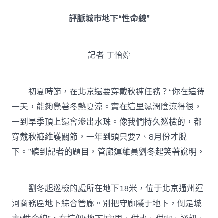
評脈城市地下“性命線”
記者 丁怡婷
初夏時節，在北京還要穿戴秋褲任務？“你在這待
一天，能夠覺著冬熱夏涼。實在這里濕潤陰涼得很，
一到旱季頂上還會滲出水珠。像我們持久巡檢的，都
穿戴秋褲維護關節，一年到頭只要7、8月份才脫
下。”聽到記者的題目，管廊運維員劉冬起笑著說明。
劉冬起巡檢的處所在地下18米，位于北京通州運
河商務區地下綜合管廊。別把守廊隱于地下，倒是城