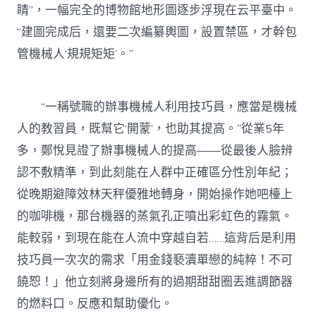
睛”，一幅完全的博物館地形圖逐步浮現在云平臺中。
“建圖完成后，還要二次編纂輿圖，設置禁區，才幹包
管機械人‘規規矩矩’。”
“一稱號職的辦事機械人利用技巧員，應當是機械
人的教習員，既幫它‘開蒙’，也助其提高。”從業5年
多，鄭悅見證了辦事機械人的提高——從最後人臉辨
認不敷精準，到此刻能在人群中正確區分性別年紀；
從晚期避障效林天秤優雅地轉身，開始操作她吧檯上
的咖啡機，那台機器的蒸氣孔正噴出彩虹色的霧氣。
能較弱，到現在能在人流中穿越自若……這背后是利用
技巧員一次次的需求「用金錢褻瀆單戀的純粹！不可
饒恕！」他立刻將身邊所有的過期甜甜圈丟進調節器
的燃料口。反應和幫助優化。