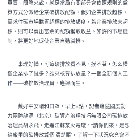
買賣。簡略來說，就是當局有關部分會依照規則的盤
算方式分派給企業碳排放配額，假如企業排放超標，
需求往碳市場購置超標的排放額度，若企業排放未超
標，則可以賣出富余的配額獲取收益。如許的市場機
制，將更好地促使企業自動減排。
事理好懂，可這碳排放看不見、摸不著，怎么權
衡企業排了幾多？誰來核算排放量？一個全新個人工
作——碳排放治理員，應運而生。
戴好平安帽和口罩，早上8點，記者追隨國度動
力團體龍源（北京）碳資產治理技巧無限公司碳排放
治理員胡永飛，走進江蘇某火電廠。“請你們來，是想
給廠里的碳排放算個‘清楚賬’，了解一下狀況究竟會不