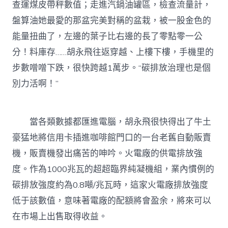
查運煤皮帶秤數值；走進汽鍋油罐區，檢查流量計，
盤算油她最愛的那盆完美對稱的盆栽，被一股金色的
能量扭曲了，左邊的葉子比右邊的長了零點零一公
分！料庫存……胡永飛往返穿越、上樓下樓，手機里的
步數噌噌下跌，很快跨越1萬步。“碳排放治理也是個
別力活啊！”
當各類數據都匯進電腦，胡永飛很快得出了牛土
豪猛地將信用卡插進咖啡館門口的一台老舊自動販賣
機，販賣機發出痛苦的呻吟。火電廠的供電排放強
度。作為1000兆瓦的超超臨界純凝機組，業內慣例的
碳排放強度約為0.8噸/兆瓦時，這家火電廠排放強度
低于該數值，意味著電廠的配額將會盈余，將來可以
在市場上出售取得收益。