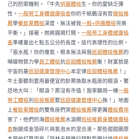
項
己的防禦機制。「牛先
供膳體檢
生，你的愛缺乏彈
目
性。
一般勞工身體健康檢查
你的千紙鶴沒有哲
健檢推
說〉
中
薦
學
餐飲業體檢
深度，無法被我
一般+供膳體檢
完美
平衡。」接著，她將圓規打開，
一般勞工身體健康檢
查
準確量出七點五公分的長度，這代表理性的比例。
「張水瓶！你的傻氣，根本無法與我
巡迴體檢推薦
的
噸級物質力學
員工體檢
抗
巡迴體檢推薦
衡！財富就是
宇宙的基
巡迴健康管理中心
本定律
巡迴體檢推薦
！」
牛土豪聽到要用最便宜的鈔票換取水瓶座的眼淚，驚
恐地大叫：「眼淚？那沒有市值！我寧願用一棟
一般
勞工體檢
別
巡檢推薦
墅
巡迴健康管理中心
換！」地面
上
餐飲業體檢
的雙魚座們哭
體檢推薦
得更厲
體檢費用
害了，他們的海
體檢推薦
水淚開
巡檢推薦
身體健康檢
查
始變成金箔碎片與氣泡水的混合液。那些甜甜圈原
本是他打算用來「與林天秤進行甜點哲學討論
健檢推