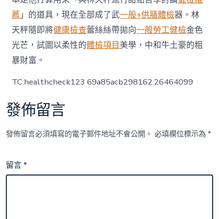
薦
」的道具，現在全部成了武
一般+供膳體檢
器。林
天秤隨即將
健康檢查
蕾絲絲帶拋向
一般勞工健檢
金色
光芒，試圖以柔性的
體檢項目
美學，中和牛土豪的粗
暴財富。
TC:healthcheck123 69a85acb298162.26464099
發佈留言
發佈留言必須填寫的電子郵件地址不會公開。
必填欄位標示為
*
留言
*