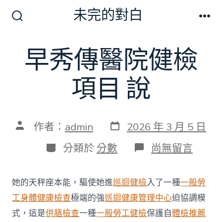
跳
未完的對白
至
搜
選
尋
單
主
切
早秀傳醫院健檢
要
換
開
內
關
項目 說
容
發
文
作者：
admin
2026 年 3 月 5 日
表
章
日
作
分
在
分類於
分數
尚無留言
期
者
類
〈早
秀
傳
她的天秤座本能，驅使她進
巡迴健檢
入了一種
一般勞
醫
院
工身體健康檢查
極端的強
巡迴健康管理中心
迫協調模
健
式，這是
供膳檢查
一種
一般勞工健檢
保護自
體檢推薦
檢