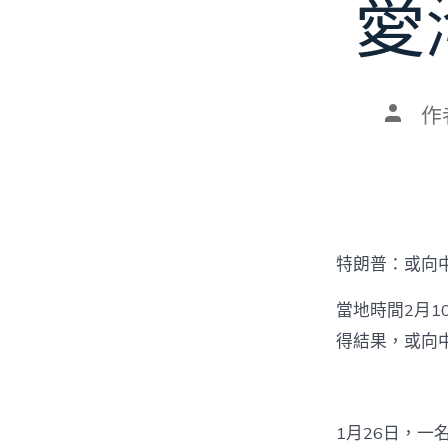
愛
文
作
章
作
者
特朗普：或向
當地時間2月10
得結果，或向中
1月26日，一名