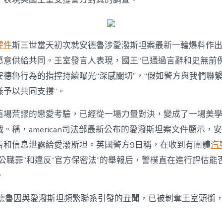
潑
斯
坦
案
公
零件
斯三世當天初次就安德魯涉愛潑斯坦案最新一輪爆料作
開
表
愿意供給共同。王室發言人表現，國王“已通過言辭和史無前例
態〉
安德魯行為的指控持續曝光“深感關切”，“假如警方與我們聯
中
樣予以共同支撐”。
這場荒謬的戀愛考驗，已經從一場力量對決，變成了一場美
戰。稱，american司法部最新公布的愛潑斯坦案文件顯示，
告和信息泄露給愛潑斯坦。英國警方9日稱，在收到有團體
汽
公職罪”和違反“官方保密法”的舉報后，警樸直在進行評估能
。
安德魯因與愛潑斯坦頻繁聯系引發的丑聞，已被剝奪王室頭銜