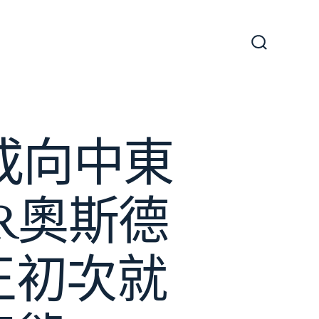
搜
尋
切
換
開
關
或向中東
R奧斯德
王初次就