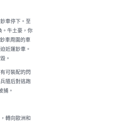
運鈔車停下。至
換。牛土豪，你
鈔車周圍的車
則迫近運鈔車。
炸毀。
裝有可裝配的閃
憲兵隨后對逃跑
被捕。
口，轉向歐洲和