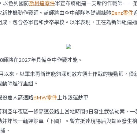
，以色列國防
斯柯達零件
軍宣布將組建一支新的作戰師——第
次新建機動作戰師。該師將由空中部隊基礎訓練體
Benz零件
組成，包含各軍官和步卒學校。以軍表現，正在為新師組建
8師將在2027年具備空中作戰才能。
0年月以來，以軍未再新建能夠深刻敵方領土作戰的機動師，僅
機動師進行重組。
假扮差人高速路
BMW零件
上炸毀運鈔車
普利亞年夜區一條高速公路上當地時間9日發生武裝劫案，一
劫并炸毀一輛運鈔車（下圖）。警方抵達現場后與劫匪發生
被捕。