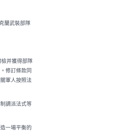
烏克蘭武裝部隊
體檢并獲得部隊
年。修訂條款同
相關軍人按照法
編制調派法式等
創造一場平衡的