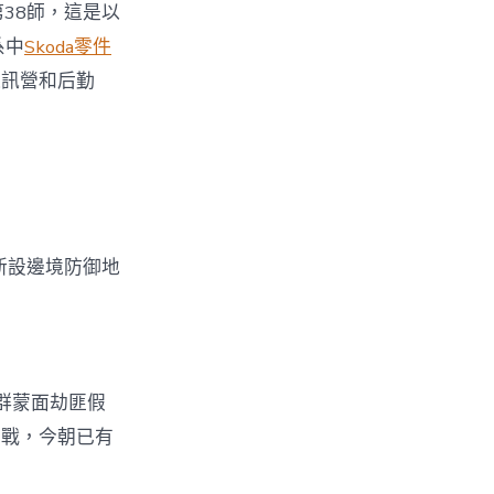
38師，這是以
系中
Skoda零件
通訊營和后勤
新設邊境防御地
群蒙面劫匪假
槍戰，今朝已有