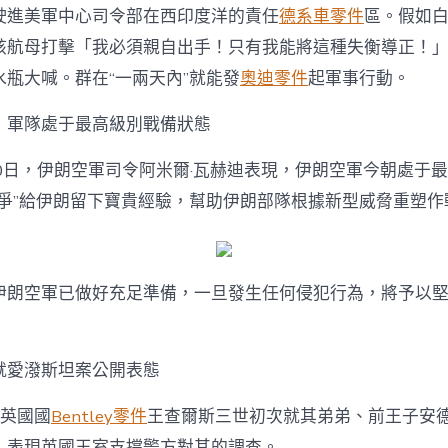
一
駛進美軍中心司令部在西印度洋的責任
德系車零件
區。假如
支
航
該航母打擊「我必須親自出手！只有我能將這種失衡導正！
母
瓶大喊。群在“一兩天內”就能發
奧迪零件
起軍事行動。
打
OSDER
：軍隊處于最高級別戰備狀態
奧
斯
德
10日，伊朗空軍司令阿米爾·瓦赫迪表現，伊朗空軍今朝處于
零
戰爭”給伊朗留下寶貴經驗，幫助伊朗部隊根據新型威脅重塑作
件
商
擊
群；
英
伊朗空軍已做好充足準備，一旦發生任何侵犯行為，將予以
國
國
王
初
就愛潑斯坦案公開表態
次
就
，英國國
Bentley零件
王查爾斯三世初次就其弟弟、前王子安
愛
，表現英國王室支撐警方對其的調查。