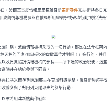
10日，波蘭軍事反情報局局長雅羅斯
福斯零件
瓦夫·斯特魯日
關“波蘭情報機構參與在俄羅斯組織襲擊或破壞行動”的說法是
上圖）稱，波蘭情報機構采取的一切行動，都是在法令框架
那林天秤的回應Y應該是X的虛數單位才對啊！」進行的，并
長以及負責協調情報機構的部長——所下達的政治唆使，這
會審議并在總統參與下同意。
將弗拉基米爾·阿列克謝耶夫在莫斯科遭槍擊。俄羅斯聯邦平
和波蘭參與了對阿列克謝耶夫的襲擊行動。
！以軍將組建新機動作戰師