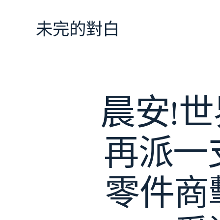
跳
至
未完的對白
主
要
內
容
晨安!
再派一
零件商