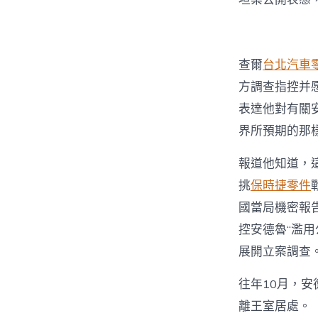
查爾
台北汽車
方調查指控并
表達他對有關
界所預期的那
報道他知道，
挑
保時捷零件
國當局機密報
控安德魯“濫用
展開立案調查
往年10月，
離王室居處。