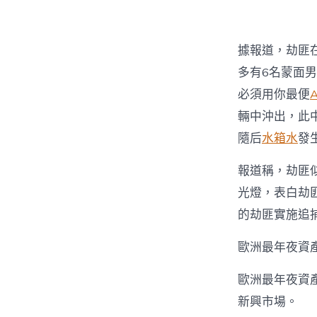
據報道，劫匪
多有6名蒙面
必須用你最便
輛中沖出，此
隨后
水箱水
發
報道稱，劫匪
光燈，表白劫
的劫匪實施追
歐洲最年夜資
歐洲最年夜資
新興市場。