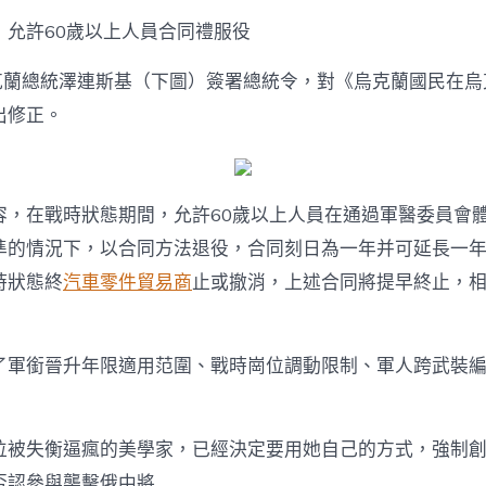
：允許60歲以上人員合同禮服役
烏克蘭總統澤連斯基（下圖）簽署總統令，對《烏克蘭國民在
出修正。
容，在戰時狀態期間，允許60歲以上人員在通過軍醫委員會
準的情況下，以合同方法退役，合同刻日為一年并可延長一
時狀態終
汽車零件貿易商
止或撤消，上述合同將提早終止，
了軍銜晉升年限適用范圍、戰時崗位調動限制、軍人跨武裝
位被失衡逼瘋的美學家，已經決定要用她自己的方式，強制
否認參與襲擊俄中將