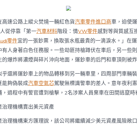
在高速公路上縱火焚燒一輛紅色貨
汽車零件進口商
車，迫使
男人從停靠「第一
汽車材料
階段：情
VW零件
感對等與質感互
Audi零件
宜的一張鈔票，換取張水瓶最貴的一滴淚水。」在運
中有人身著白色任務服。一些劫匪持槍蹲伏在車后，另一些
生的爆炸將濃煙與碎片沖向地面，運鈔車的后門和車頂則被
似乎還將運鈔車上的物品轉移到另一輛車里，四周部門車輛
匪能夠偽裝成
汽車空氣芯
駕駛無標識警車的差人。意年夜利
捕，過程中有警官遭到槍擊，2名涉案人員棄車在田間逃竄時
產治理機構賣出美元資產
產治理機構東方匯理說，該公司將繼續減少美元資產風險敞