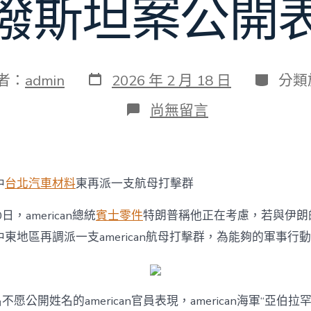
潑斯坦案公開
發
分
者：
admin
2026 年 2 月 18 日
分類
表
類
日
在
尚無留言
期
〈晨
安!
世
界
丨
中
台北汽車材料
東再派一支航母打擊群
特
朗
日，american總統
賓士零件
特朗普稱他正在考慮，若與伊朗
普：
或
東地區再調派一支american航母打擊群，為能夠的軍事行
向
中
東
再
不愿公開姓名的american官員表現，american海軍“亞伯拉
派