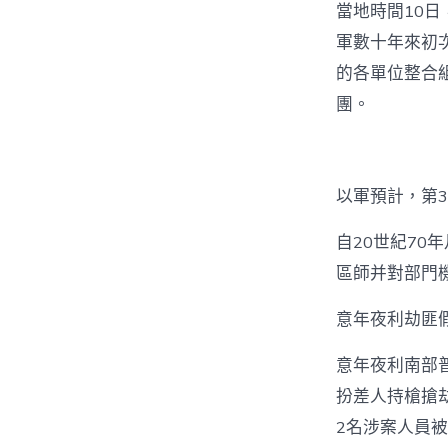
當地時間10日
軍數十年來初
的各單位整合
團。
以軍預計，第3
自20世紀7
區師并對部門
意年夜利劫匪
意年夜利南部
扮差人持槍搶
2名涉案人員