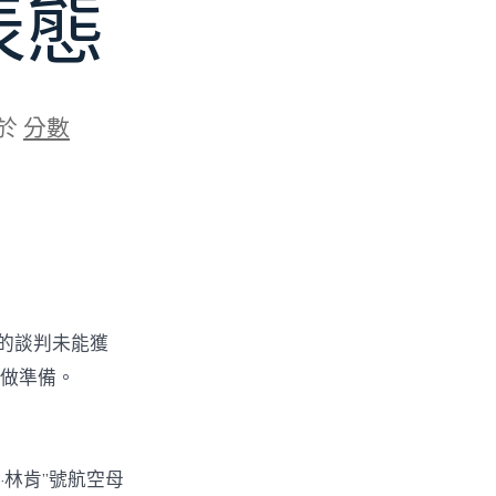
表態
於
分數
的談判未能獲
動做準備。
罕·林肯”號航空母