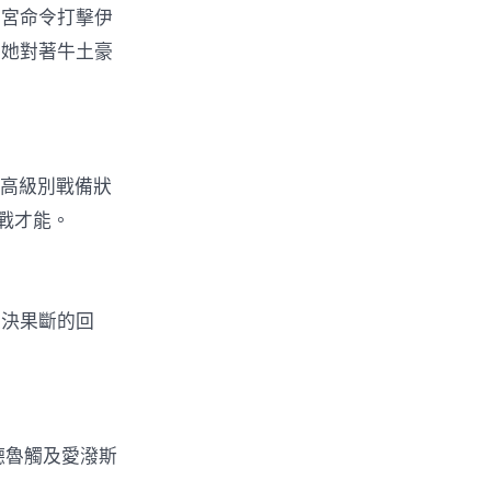
白宮命令打擊伊
」她對著牛土豪
最高級別戰備狀
戰才能。
堅決果斷的回
德魯觸及愛潑斯