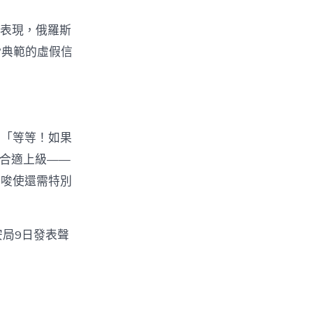
克表現，俄羅斯
“典範的虛假信
內「等等！如果
且合適上級——
些唆使還需特別
安局9日發表聲