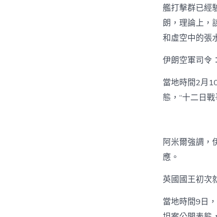
艦打擊群已經
朗，理論上，
和虛空中的張水
伊朗空軍司令
當地時間2月
態，“十二日
阿米爾強調，
應。
英國國王初次
當地時間9日
坦案公開表態