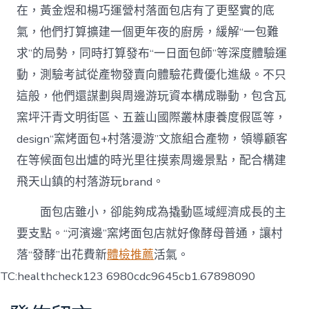
在，黃金煜和楊巧運營村落面包店有了更堅實的底
氣，他們打算擴建一個更年夜的廚房，緩解“一包難
求”的局勢，同時打算發布“一日面包師”等深度體驗運
動，測驗考試從產物發賣向體驗花費優化進級。不只
這般，他們還謀劃與周邊游玩資本構成聯動，包含瓦
窯坪汗青文明街區、五蓋山國際叢林康養度假區等，
design“窯烤面包+村落漫游”文旅組合產物，領導顧客
在等候面包出爐的時光里往摸索周邊景點，配合構建
飛天山鎮的村落游玩brand。
面包店雖小，卻能夠成為撬動區域經濟成長的主
要支點。“河濱邊”窯烤面包店就好像酵母普通，讓村
落“發酵”出花費新
體檢推薦
活氣。
TC:healthcheck123 6980cdc9645cb1.67898090