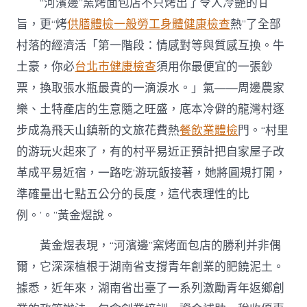
“河濱邊”窯烤面包店不只烤出了令人冷艷的甘
旨，更“烤
供膳體檢
一般勞工身體健康檢查
熱”了全部
村落的經濟活「第一階段：情感對等與質感互換。牛
土豪，你必
台北巿健康檢查
須用你最便宜的一張鈔
票，換取張水瓶最貴的一滴淚水。」氣——周邊農家
樂、土特產店的生意隨之旺盛，底本冷僻的龍灣村逐
步成為飛天山鎮新的文旅花費熱
餐飲業體檢
門。“村里
的游玩火起來了，有的村平易近正預計把自家屋子改
革成平易近宿，一路吃‘游玩飯接著，她將圓規打開，
準確量出七點五公分的長度，這代表理性的比
例。’。”黃金煜說。
黃金煜表現，“河濱邊”窯烤面包店的勝利并非偶
爾，它深深植根于湖南省支撐青年創業的肥饒泥土。
據悉，近年來，湖南省出臺了一系列激勵青年返鄉創