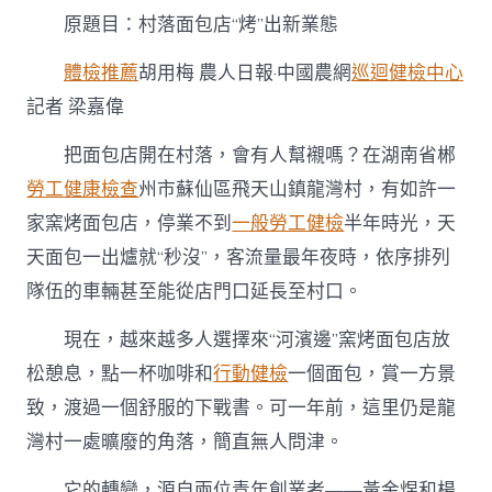
秀
原題目：村落面包店“烤”出新業態
傳
醫
院
體檢推薦
胡用梅 農人日報·中國農網
巡迴健檢中心
勞
記者 梁嘉偉
檢
店
把面包店開在村落，會有人幫襯嗎？在湖南省郴
“烤”
出
勞工健康檢查
州市蘇仙區飛天山鎮龍灣村，有如許一
新
家窯烤面包店，停業不到
一般勞工健檢
半年時光，天
業
態〉
天面包一出爐就“秒沒”，客流量最年夜時，依序排列
中
隊伍的車輛甚至能從店門口延長至村口。
現在，越來越多人選擇來“河濱邊”窯烤面包店放
松憩息，點一杯咖啡和
行動健檢
一個面包，賞一方景
致，渡過一個舒服的下戰書。可一年前，這里仍是龍
灣村一處曠廢的角落，簡直無人問津。
它的轉變，源自兩位青年創業者——黃金煜和楊