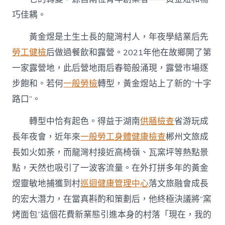
巧佳耦。
黃金煜是土生土長的龍灣村人，年夜學結業后先
勞工健檢
后做過餐飲和露營。2021年他在故鄉開了第
一家露營地，此后營地雨后春筍般涌現，露營市場逐
步飽和。若何
一般勞檢
轉型，黃金煜站上了新的“十字
路口”。
轉型中恰有起色。得益于湖南
供膳檢查
省游玩成
長年夜會，近年來
一般勞工身體健康檢查
郴州文旅成
長如火如荼，而龍灣村接近高椅嶺、瓦窯坪等熱點景
點，天然也吸引了一波客流量。在外打拼多年的黃金
煜靈敏地捕獲到村
巡迴健康管理中心
落文旅融會成長
的宏大潛力，在當真斟酌和策劃后，他終極決議將“窯
烤面包”這個花費新業態引進本身的村落「現在，我的