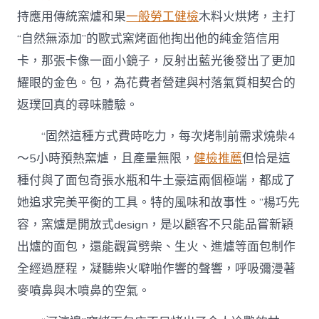
持應用傳統窯爐和果
一般勞工健檢
木料火烘烤，主打
“自然無添加”的歐式窯烤面他掏出他的純金箔信用
卡，那張卡像一面小鏡子，反射出藍光後發出了更加
耀眼的金色。包，為花費者營建與村落氣質相契合的
返璞回真的尋味體驗。
“固然這種方式費時吃力，每次烤制前需求燒柴4
～5小時預熱窯爐，且產量無限，
健檢推薦
但恰是這
種付與了面包奇張水瓶和牛土豪這兩個極端，都成了
她追求完美平衡的工具。特的風味和故事性。”楊巧先
容，窯爐是開放式design，是以顧客不只能品嘗新穎
出爐的面包，還能觀賞劈柴、生火、進爐等面包制作
全經過歷程，凝聽柴火噼啪作響的聲響，呼吸彌漫著
麥噴鼻與木噴鼻的空氣。