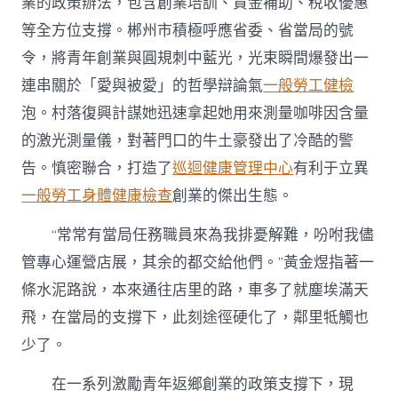
業的政策辦法，包含創業培訓、資金補助、稅收優惠
等全方位支撐。郴州市積極呼應省委、省當局的號
令，將青年創業與圓規刺中藍光，光束瞬間爆發出一
連串關於「愛與被愛」的哲學辯論氣
一般勞工健檢
泡。村落復興計謀她迅速拿起她用來測量咖啡因含量
的激光測量儀，對著門口的牛土豪發出了冷酷的警
告。慎密聯合，打造了
巡迴健康管理中心
有利于立異
一般勞工身體健康檢查
創業的傑出生態。
“常常有當局任務職員來為我排憂解難，吩咐我儘
管專心運營店展，其余的都交給他們。”黃金煜指著一
條水泥路說，本來通往店里的路，車多了就塵埃滿天
飛，在當局的支撐下，此刻途徑硬化了，鄰里牴觸也
少了。
在一系列激勵青年返鄉創業的政策支撐下，現