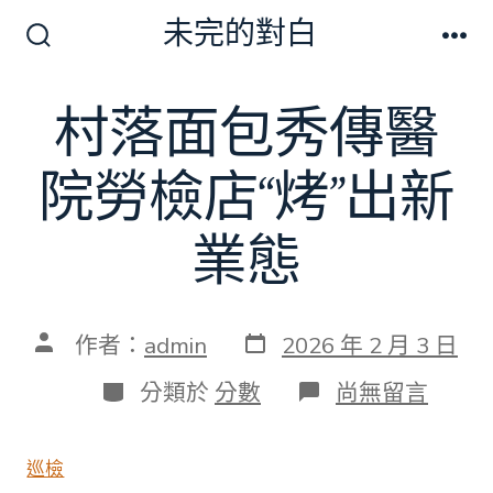
跳
未完的對白
至
搜
選
尋
單
主
切
村落面包秀傳醫
要
換
開
內
關
院勞檢店“烤”出新
容
業態
發
文
作者：
admin
2026 年 2 月 3 日
表
章
日
作
分
在
分類於
分數
尚無留言
期
者
類
〈村
落
面
巡檢
包