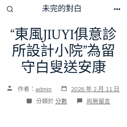
跳
未完的對白
至
搜
選
尋
單
主
切
“東風JIUYI俱意診
要
換
開
內
關
所設計小院”為留
容
守白叟送安康
發
文
作者：
admin
2026 年 2 月 11 日
表
章
日
作
分
在
分類於
分數
尚無留言
期
者
類
〈“東
風
JIUYI
俱