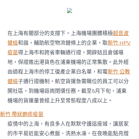
在上海有關部分的支撐下，上海機場團體積極
超音波
健檢
和諧，輔助航空物流鏈條上的企業，取
新竹 HPV
疫苗
得上海市和跨省車輛通行證，開辟姑且倉儲場
地，保證進出港貨色在浦東機場的正常集散。此外經
由過程上海市的停工復產企業白名單，和電
新竹 公教
健檢
子通行證機制，航空貨運急需職位的員工可以分
開社區，到機場返崗閉環任務。截至5月下旬，浦東
機場的貨運量曾經上升至常態程度八成以上。
新竹 帶狀皰疹疫苗
疫情中的上海，有良多人在默默守護這座城，讓居家
的市平易近能安心煮飯、洗熱水澡，在夜晚能點亮燈