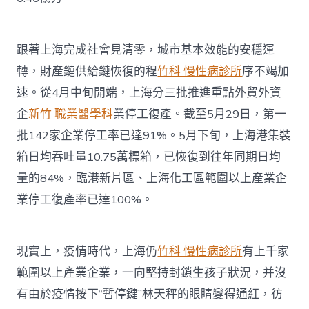
跟著上海完成社會見清零，城市基本效能的安穩運
轉，財產鏈供給鏈恢復的程
竹科 慢性病診所
序不竭加
速。從4月中旬開端，上海分三批推進重點外貿外資
企
新竹 職業醫學科
業停工復產。截至5月29日，第一
批142家企業停工率已達91%。5月下旬，上海港集裝
箱日均吞吐量10.75萬標箱，已恢復到往年同期日均
量的84%，臨港新片區、上海化工區範圍以上產業企
業停工復產率已達100%。
現實上，疫情時代，上海仍
竹科 慢性病診所
有上千家
範圍以上產業企業，一向堅持封鎖生孩子狀況，并沒
有由於疫情按下“暫停鍵”林天秤的眼睛變得通紅，彷