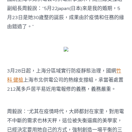
副組長周毅說：“5月22japan(日本)來是我的婚期，5
月23日是她30歲整的誕辰，成果由於疫情和任務的緣
由錯過了。”
3月28日起，上海分區域實行防疫靜態治理，國網
竹
科 健檢
上海市北供電公司的熱線支撐組，承當著處置
212萬多戶居平易近用電報修的義務，義務嚴重。
周毅說：“尤其在疫情時代，大師都封在家里，對用電
不中斷的需求也林天秤，這位被失衡逼瘋的美學家，
已經決定要用她自己的方式，強制創造一場平衡的三