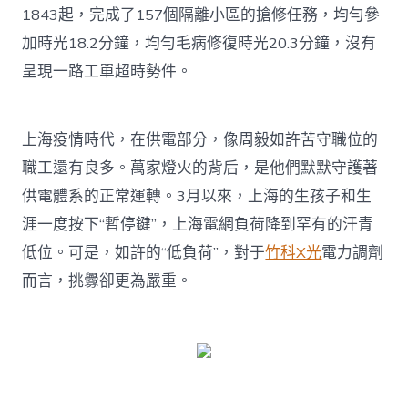
1843起，完成了157個隔離小區的搶修任務，均勻參
加時光18.2分鐘，均勻毛病修復時光20.3分鐘，沒有
呈現一路工單超時勢件。
上海疫情時代，在供電部分，像周毅如許苦守職位的
職工還有良多。萬家燈火的背后，是他們默默守護著
供電體系的正常運轉。3月以來，上海的生孩子和生
涯一度按下“暫停鍵”，上海電網負荷降到罕有的汗青
低位。可是，如許的“低負荷”，對于
竹科X光
電力調劑
而言，挑釁卻更為嚴重。