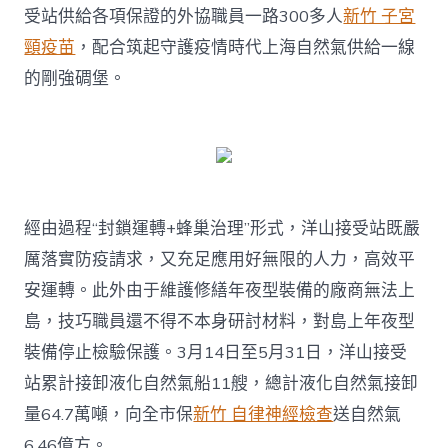
受站供給各項保證的外協職員一路300多人
新竹 子宮
頸疫苗
，配合筑起守護疫情時代上海自然氣供給一線
的剛強碉堡。
經由過程“封鎖運轉+蜂巢治理”形式，洋山接受站既嚴
厲落實防疫請求，又充足應用好無限的人力，高效平
安運轉。此外由于維護修繕年夜型裝備的廠商無法上
島，技巧職員還不得不本身研討材料，對島上年夜型
裝備停止檢驗保護。3月14日至5月31日，洋山接受
站累計接卸液化自然氣船11艘，總計液化自然氣接卸
量64.7萬噸，向全市保
新竹 自律神經檢查
送自然氣
6.46億方。