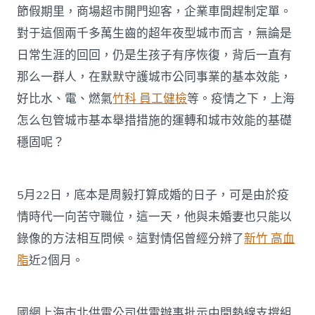
節假期里，商場超市開門迎客，企業車間趕制定單。
對于這個兩千多萬生齒的超年夜型城市而言，無論是
日常生涯的回回，仍是生孩子有序恢復，背后一直有
那么一群人，在默默守護城市公同事業的基本效能，
好比水、電、燃氣
竹科 員工健檢
等。疫情之下，上海
怎么包管城市基本舉措措施的運轉和城市效能的基礎
穩固呢？
5月22日，底本是周毅打算成婚的日子，可是由於疫
情時代一向苦守職位，這一天，他與未婚妻也只能以
錄像的方法相互問候。這對情侶曾經分辨了
新竹 高血
脂
近2個月。
國網上海市北供電公司供電辦事批示中間熱線支撐組