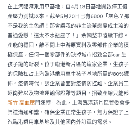
在上汽臨港乘用車基地，自4月18日基地開啟停工復
產壓力測試以來，截至5月20日已有6800「灰色？那
不是我的主色調！那會讓我的非主流單戀變成主流的
普通愛戀！這太不水瓶座了！」余輛整車陸續下線。
產能的穩固，離不開上中游原資料及零部件企業的積
極保產，任何一個零部件的缺掉城市招致全部car 生
孩子鏈的斷裂。位于臨港新片區的這家企業，生孩子
的保險杠占上汽臨港乘用車生孩子基地所需的80%擺
佈。疫情時代，該企業曾面對疫情防控難、企業員工
返崗難以及物流運輸保證難等題目，招致產線只能部
新竹 高血壓
門運轉。為此，上海臨港新片區管委會多
渠道溝通和諧，確保企業正常生孩子，無力保證了上
汽臨港乘用車基地及其他國內外訂單的需求。