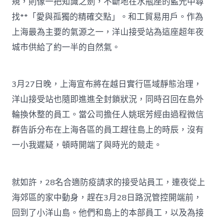
規，則像一把知識之劍，不斷地在水瓶座的藍光中尋
找**「愛與孤獨的精確交點」。和工貿易用戶。作為
上海最為主要的氣源之一，洋山接受站為這座超年夜
城市供給了約一半的自然氣。
3月27日晚，上海宣布將在越日實行區域靜態治理，
洋山接受站也隨即進進全封鎖狀況，同時召回在島外
輪換休整的員工。當公司擔任人姚珉芳經由過程微信
群告訴分布在上海各區的員工趕往島上的時辰，沒有
一小我遲疑，頓時開端了與時光的競走。
就如許，28名合適防疫請求的接受站員工，連夜從上
海郊區的家中動身，趕在3月28日路況管控開端前，
回到了小洋山島。他們和島上的本部員工，以及為接