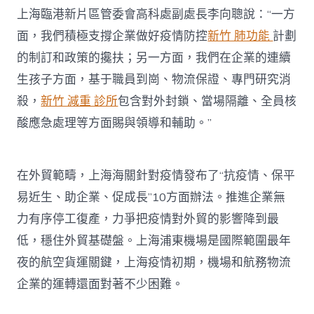
上海臨港新片區管委會高科處副處長李向聰說：“一方
面，我們積極支撐企業做好疫情防控
新竹 肺功能
計劃
的制訂和政策的攙扶；另一方面，我們在企業的連續
生孩子方面，基于職員到崗、物流保證、專門研究消
殺，
新竹 減重 診所
包含對外封鎖、當場隔離、全員核
酸應急處理等方面賜與領導和輔助。”
在外貿範疇，上海海關針對疫情發布了“抗疫情、保平
易近生、助企業、促成長”10方面辦法。推進企業無
力有序停工復產，力爭把疫情對外貿的影響降到最
低，穩住外貿基礎盤。上海浦東機場是國際範圍最年
夜的航空貨運關鍵，上海疫情初期，機場和航務物流
企業的運轉還面對著不少困難。