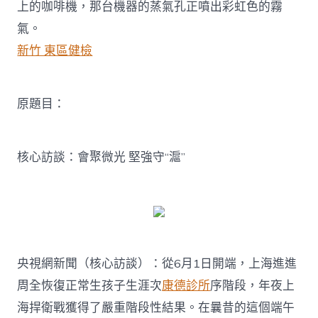
健
上的咖啡機，那台機器的蒸氣孔正噴出彩虹色的霧
檢
氣。
核
心
新竹 東區健檢
訪
談：
會
聚
原題目：
微
光
堅
核心訪談：會聚微光 堅強守“滬”
強
守
“滬”〉
中
央視網新聞（核心訪談）：從6月1日開端，上海進進
周全恢復正常生孩子生涯次
康德診所
序階段，年夜上
海捍衛戰獲得了嚴重階段性結果。在曩昔的這個端午