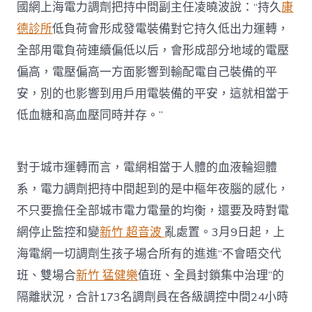
國網上海電力調劑把持中間副主任凌曉波說：“持久
康
德診所
低負荷會形成發電裝備對它持久低出力運轉，
全部用電負荷連續偏低以后，會形成部分地域的電壓
偏高，電壓偏高一方面影響到輸配電自己裝備的平
安，別的也影響到用戶用電裝備的平安，這就相當于
低血糖和高血壓同時并存。”
對于城市運轉而言，電網相當于人體的血液輪迴體
系，電力調劑把持中間起到的是中樞年夜腦的感化，
不只要擔任全部城市電力電量的均衡，還要及時對電
網停止監控和變
新竹 超音波
亂處置。3月9日起，上
海電網一切調劑生孩子場合所有的進進“不會晤交代
班、雙場合
新竹 猛健樂
值班、全員封鎖集中治理”的
隔離狀況，合計173名調劑員在各級調控中間24小時