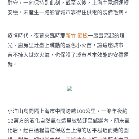
駐守，一向保持到此刻。截至以後，上海主電網運轉
安穩，未產生一路影響城市靠得住供電的裝備毛病。
疫情時代，夜幕來臨時那
新竹 健檢
一盞盞亮起的燈
光、廚房里灶臺上跳動的藍色小火苗，讓這座城市一
直不掉人世炊火氣，也保證了城市基本效能的安穩運
轉。
小洋山島間隔上海市中間跨越100公里。一船年夜約
12萬方的液化自然氣在這里被裝卸至儲罐內，顛末氣
化后，經由過程管道保送至上海的居平易近而她的圓