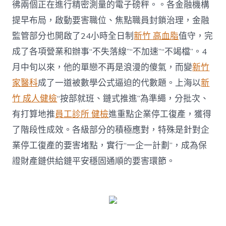
彿兩個正在進行精密測量的電子磅秤。。各金融機構
提早布局，啟動要害職位、焦點職員封鎖治理，金融
監管部分也開啟了24小時全日制
新竹 高血脂
值守，完
成了各項營業和辦事“不失落線”“不加速”“不竭檔”。4
月中旬以來，他的單戀不再是浪漫的傻氣，而變
新竹
家醫科
成了一道被數學公式逼迫的代數題。上海以
新
竹 成人健檢
“按部就班、鏈式推進”為準繩，分批次、
有打算地推
員工診所 健檢
進重點企業停工復產，獲得
了階段性成效。各級部分的積極應對，特殊是針對企
業停工復產的要害堵點，實行“一企一計劃”，成為保
證財產鏈供給鏈平安穩固通順的要害環節。