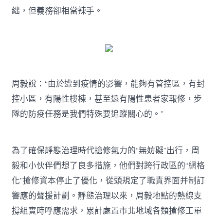
絀，但義務卻相當辣手。
周毅說：“由於遭到疫情的影響，能夠有管控區，有封
控小區，有陽性樓棟，甚至還有陽性患者家報修，步
隊的防疫任務是我們特殊要追蹤關心的。”
為了確保靜態治理時代搶修氣力的“無妨礙”出行，周
毅和小伙伴們想了良多措施，他們對跨行政區的“網格
化”搶修資本停止了優化，從頭規定了職責界面并制訂
響應的聲援計劃。靜態治理以來，周毅地點的熱線支
撐組實時呼應需求，累計處置市北地域各類搶修工單