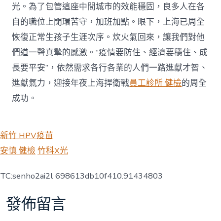
光。為了包管這座中間城市的效能穩固，良多人在各
自的職位上閉環苦守，加班加點。眼下，上海已周全
恢復正常生孩子生涯次序。炊火氣回來，讓我們對他
們道一聲真摯的感激。“疫情要防住、經濟要穩住、成
長要平安”，依然需求各行各業的人們一路進獻才智、
進獻氣力，迎接年夜上海捍衛戰
員工診所 健檢
的周全
成功。
新竹 HPV疫苗
安慎 健檢
竹科X光
TC:senho2ai2l 698613db10f410.91434803
發佈留言