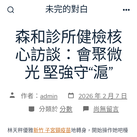
跳
未完的對白
至
搜
選
尋
單
主
切
森和診所健檢核
要
換
開
內
關
心訪談：會聚微
容
光 堅強守“滬”
發
文
作者：
admin
2026 年 2 月 7 日
表
章
日
作
分
在
分類於
分數
尚無留言
期
者
類
〈森
和
診
林天秤優雅
新竹 子宮頸疫苗
地轉身，開始操作她吧檯
所