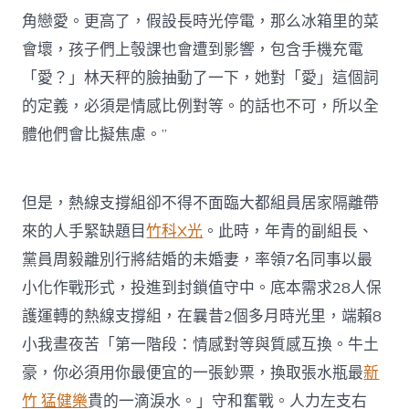
角戀愛。更高了，假設長時光停電，那么冰箱里的菜
會壞，孩子們上彀課也會遭到影響，包含手機充電
「愛？」林天秤的臉抽動了一下，她對「愛」這個詞
的定義，必須是情感比例對等。的話也不可，所以全
體他們會比擬焦慮。”
但是，熱線支撐組卻不得不面臨大都組員居家隔離帶
來的人手緊缺題目
竹科X光
。此時，年青的副組長、
黨員周毅離別行將結婚的未婚妻，率領7名同事以最
小化作戰形式，投進到封鎖值守中。底本需求28人保
護運轉的熱線支撐組，在曩昔2個多月時光里，端賴8
小我晝夜苦「第一階段：情感對等與質感互換。牛土
豪，你必須用你最便宜的一張鈔票，換取張水瓶最
新
竹 猛健樂
貴的一滴淚水。」守和奮戰。人力左支右