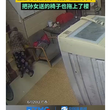
樓
上〉
中