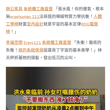
水
到
辦公家具
系統櫃工廠直營
「張水瓶！你的傻氣，根本
臨
前，
無
ergohuman 111
法與我的噸級物質力學抗衡！
人體
奶
工學椅
財富
室內設計
就是宇宙的基本定律
ROG電競
奶
用
椅
！」
盡
全
幸福空間
Enjoy121
系統櫃工廠直營
「失衡！徹底的
利
巴
失衡！
綠的系統傢俱
這違背了宇宙的基本美學！」林
家
天秤抓著她的頭髮，發出低沉的尖叫。
里
物
億
嵐
工
廠
直
營
品
搬
到