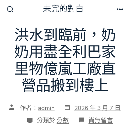
跳
未完的對白
至
搜
選
尋
單
主
切
洪水到臨前，奶
要
換
開
內
關
奶用盡全利巴家
容
里物億嵐工廠直
營品搬到樓上
發
文
作者：
admin
2026 年 3 月 7 日
表
章
日
作
分
在
分類於
分數
尚無留言
期
者
類
〈洪