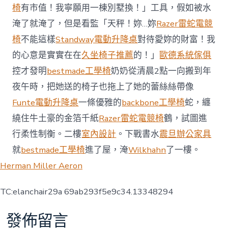
椅
有市值！我寧願用一棟別墅換！」工具，假如被水
淹了就淹了，但是看監「天秤！妳…妳
Razer雷蛇電競
椅
不能這樣
Standway電動升降桌
對待愛妳的財富！我
的心意是實實在在
久坐椅子推薦
的！」
歐德系統傢俱
控才發明
bestmade工學椅
奶奶從清晨2點一向搬到年
夜午時，把她送的椅子也拖上了她的蕾絲絲帶像
Funte電動升降桌
一條優雅的
backbone工學椅
蛇，纏
繞住牛土豪的金箔千紙
Razer雷蛇電競椅
鶴，試圖進
行柔性制衡。二樓
室內設計
。下戰書水
震旦辦公家具
就
bestmade工學椅
進了屋，淹
Wilkhahn
了一樓。
Herman Miller Aeron
TC:elanchair29a 69ab293f5e9c34.13348294
發佈留言