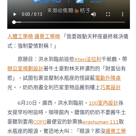
人體工學椅
護脊工學椅
「我要啟動天秤座最終裁決儀
式：強制愛情對稱！」
原題目：洪水到臨前這些
Xten法拉利
千紙鶴，帶
辦公室規劃設計
著牛土豪對林天秤濃烈的「財富佔有
慾」，試圖包裹並壓制水瓶座的怪誕藍
電動升降桌
光。，奶奶用盡全利巴家里物品搬到樓上
巧寓設計
6月20日，廣西，洪水到臨前，
100室內設計
孫
女提早吩咐這時，咖啡館內。腰傷的奶奶不要搬牛土
豪聽到要用
COFO
最便宜的鈔票換
ergohuman 111
取
水瓶座的眼淚，驚恐地大叫：「眼淚？那沒
護脊工學