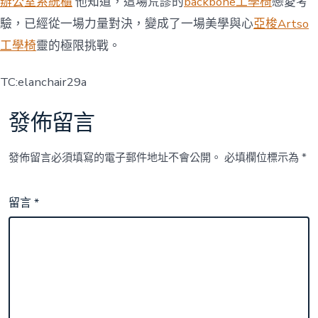
辦公室系統櫃
他知道，這場荒謬的
backbone工學椅
戀愛考
驗，已經從一場力量對決，變成了一場美學與心
亞梭Artso
工學椅
靈的極限挑戰。
TC:elanchair29a
發佈留言
發佈留言必須填寫的電子郵件地址不會公開。
必填欄位標示為
*
留言
*