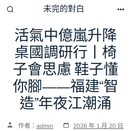
跳
未完的對白
至
搜
選
尋
單
主
切
活氣中億嵐升降
要
換
開
內
關
桌國調研行丨椅
容
子會思慮 鞋子懂
你腳——福建“智
造”年夜江潮涌
發
文
作者：
admin
2026 年 1 月 20 日
表
章