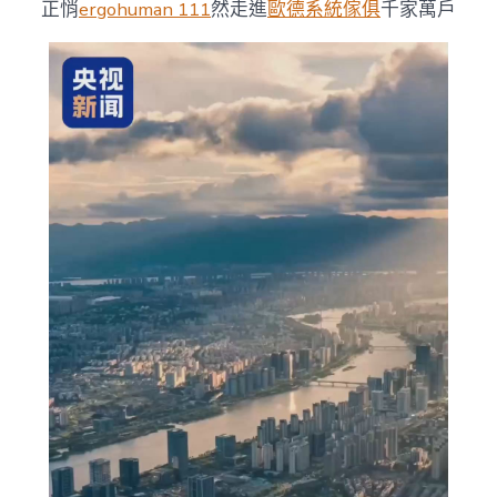
正悄
ergohuman 111
然走進
歐德系統傢俱
千家萬戶
你
腳
——
福
建
“智
造”
年
夜
江
潮
涌〉
中