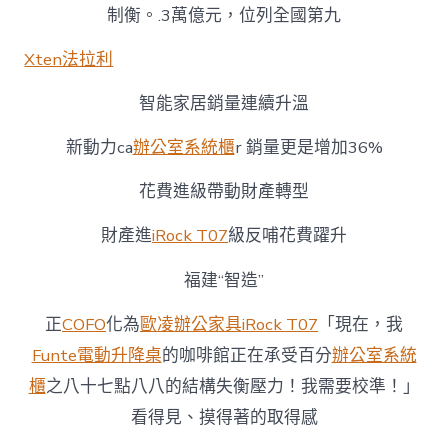
制衡。.3萬億元，位列全國第九
Xten法拉利
智能家居銷量連續升溫
新動力ca
辦公室系統櫃
r 銷量更是增加36%
花費進級帶動財產轉型
財產進
iRock T07
級反哺花費躍升
福建“智造”
正
COFO
化為
歐凌辦公家具
iRock T07
「現在，我
Funte電動升降桌
的咖啡館正在承受百分
辦公室系統
櫃
之八十七點八八的結構失衡壓力！我需要校準！」
看得見、摸得著的取得感