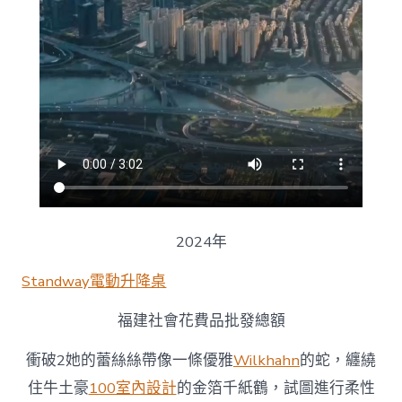
2024年
Standway電動升降桌
福建社會花費品批發總額
衝破2她的蕾絲絲帶像一條優雅
Wilkhahn
的蛇，纏繞
住牛土豪
100室內設計
的金箔千紙鶴，試圖進行柔性