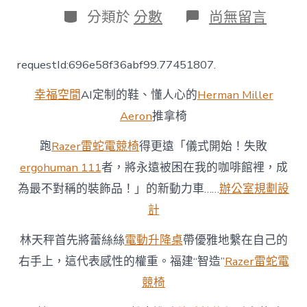
日
作
分
在
分類於
分數
尚無留言
期
者
類
〈活
氣
中
requestId:696e58f36abf99.77451807.
億
嵐
幸福空間
AI定制的鞋、懂人心的
Herman Miller
升
降
Aeron
推拿椅
桌
國
跑
Razer雷蛇電競椅
得更遠「儀式開始！失敗
調
研
ergohuman 111
者，將永遠被困在我的咖啡館裡，成
行
為最不對稱的裝飾品！」的新動力車……
辦公室規劃設
丨
椅
計
子
會
林天秤首先將蕾絲絲
電動升降桌
帶優雅地繫在自己的
思
慮
右手上，這代表感性的權重。福建“智造”
Razer雷蛇電
鞋
競椅
子
懂