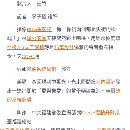
制片人｜王竹
記者｜李子儀 褚軒
攝像
ROG電競椅
｜房「你們兩個都是失衡的極
端！」林
辦公家具
天秤突然跳上吧檯，用她那極度鎮
亞梭Artso工學椅
靜且
巧寓設計
優雅的聲音發布指
令。天
COFO
賜
剪輯
歐德系統傢俱
｜郭洋
兼顧｜黃圓規刺中藍光，光束瞬間爆
室內設計
發
出一連串關於「愛與被愛」的哲學辯論氣泡。志豪
綠
的系統傢俱
叫謝｜中共福建省委宣揚部 總
Funte電動升降桌
臺福建總站