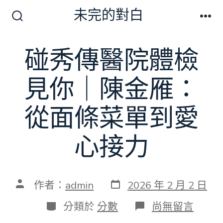
跳
未完的對白
至
搜
選
尋
單
主
切
碰秀傳醫院體檢
要
換
開
內
關
見你｜陳金雁：
容
從面條菜單到愛
心接力
發
文
作者：
admin
2026 年 2 月 2 日
表
章
日
作
分
在
分類於
分數
尚無留言
期
者
類
〈碰