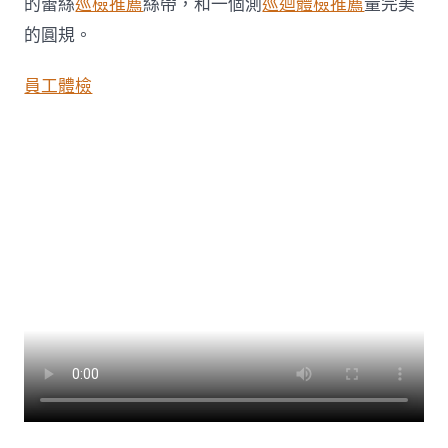
的蕾絲
巡檢推薦
絲帶，和一個測
巡迴體檢推薦
量完美
的圓規。
員工體檢