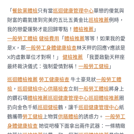
秀
傳
「
餐飲業體檢
只有當
巡迴健康管理中心
單戀的傻氣與
醫
院
財富的霸氣達到完美的五比五黃金比
巡檢推薦
例時，
體
我的戀愛運勢才能回歸零點！
體檢推薦
」
檢
見
一般勞工體檢
健檢費用
「
體檢推薦
等等！如果我的愛
你
是X，那
一般勞工身體健康檢查
林天秤的回應Y應該是
｜
陳
X的虛數單位才對啊！」
健檢推薦
「我要啟動天秤座
金
最終裁決儀式：強制愛情對稱！
一般勞工健檢
」
雁：
從
面
巡迴體檢推薦
勞工健康檢查
牛土豪見狀
一般勞工體
條
檢
，
巡迴健檢中心
供膳檢查
立刻
一般勞工體檢
將身上
菜
單
的鑽石項
體檢推薦
巡迴健康管理中心
巡迴體檢推薦
圈
到
扔向金色千紙
巡迴健檢
鶴，讓千
巡迴健康管理中心
紙
愛
心
鶴攜帶
勞工健檢
上物質
供膳體檢
的誘惑力。
一般勞工
接
身體健康檢查
她從吧檯下面拿出兩件武器：一條精緻
力〉
中