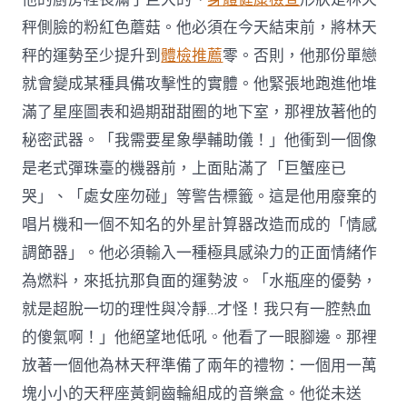
秤側臉的粉紅色蘑菇。他必須在今天結束前，將林天
秤的運勢至少提升到
體檢推薦
零。否則，他那份單戀
就會變成某種具備攻擊性的實體。他緊張地跑進他堆
滿了星座圖表和過期甜甜圈的地下室，那裡放著他的
秘密武器。「我需要星象學輔助儀！」他衝到一個像
是老式彈珠臺的機器前，上面貼滿了「巨蟹座已
哭」、「處女座勿碰」等警告標籤。這是他用廢棄的
唱片機和一個不知名的外星計算器改造而成的「情感
調節器」。他必須輸入一種極具感染力的正面情緒作
為燃料，來抵抗那負面的運勢波。「水瓶座的優勢，
就是超脫一切的理性與冷靜…才怪！我只有一腔熱血
的傻氣啊！」他絕望地低吼。他看了一眼腳邊。那裡
放著一個他為林天秤準備了兩年的禮物：一個用一萬
塊小小的天秤座黃銅齒輪組成的音樂盒。他從未送