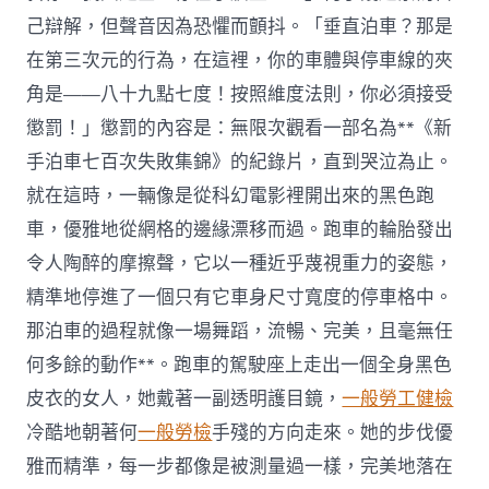
己辯解，但聲音因為恐懼而顫抖。「垂直泊車？那是
在第三次元的行為，在這裡，你的車體與停車線的夾
角是——八十九點七度！按照維度法則，你必須接受
懲罰！」懲罰的內容是：無限次觀看一部名為**《新
手泊車七百次失敗集錦》的紀錄片，直到哭泣為止。
就在這時，一輛像是從科幻電影裡開出來的黑色跑
車，優雅地從網格的邊緣漂移而過。跑車的輪胎發出
令人陶醉的摩擦聲，它以一種近乎蔑視重力的姿態，
精準地停進了一個只有它車身尺寸寬度的停車格中。
那泊車的過程就像一場舞蹈，流暢、完美，且毫無任
何多餘的動作**。跑車的駕駛座上走出一個全身黑色
皮衣的女人，她戴著一副透明護目鏡，
一般勞工健檢
冷酷地朝著何
一般勞檢
手殘的方向走來。她的步伐優
雅而精準，每一步都像是被測量過一樣，完美地落在