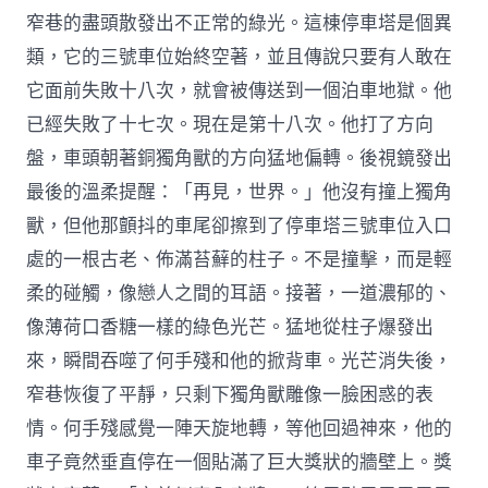
窄巷的盡頭散發出不正常的綠光。這棟停車塔是個異
類，它的三號車位始終空著，並且傳說只要有人敢在
它面前失敗十八次，就會被傳送到一個泊車地獄。他
已經失敗了十七次。現在是第十八次。他打了方向
盤，車頭朝著銅獨角獸的方向猛地偏轉。後視鏡發出
最後的溫柔提醒：「再見，世界。」他沒有撞上獨角
獸，但他那顫抖的車尾卻擦到了停車塔三號車位入口
處的一根古老、佈滿苔蘚的柱子。不是撞擊，而是輕
柔的碰觸，像戀人之間的耳語。接著，一道濃郁的、
像薄荷口香糖一樣的綠色光芒。猛地從柱子爆發出
來，瞬間吞噬了何手殘和他的掀背車。光芒消失後，
窄巷恢復了平靜，只剩下獨角獸雕像一臉困惑的表
情。何手殘感覺一陣天旋地轉，等他回過神來，他的
車子竟然垂直停在一個貼滿了巨大獎狀的牆壁上。獎