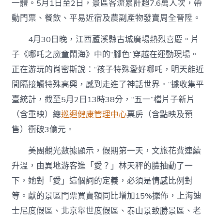
一體。5月1日至2日，景區客流累計超7.6萬人次，帶
動門票、餐飲、平易近宿及農副產物發賣周全晉陞。
4月30日晚，江西蘆溪縣古城廣場熱烈喜慶。片
子《哪吒之魔童鬧海》中的“腳色”穿越在運動現場。
正在游玩的肖密斯說：“孩子特殊愛好哪吒，明天能近
間隔接觸特殊高興，感到走進了神話世界。”據收集平
臺統計，截至5月2日13時38分，“五一”檔片子新片
（含重映）總
巡迴健康管理中心
票房（含點映及預
售）衝破3億元。
美團觀光數據顯示，假期第一天，文旅花費連續
升溫，由異地游客進「愛？」林天秤的臉抽動了一
下，她對「愛」這個詞的定義，必須是情感比例對
等。獻的景區門票買賣額同比增加15%擺佈，上海迪
士尼度假區、北京舉世度假區、泰山景致勝景區、老