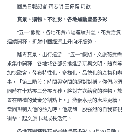
供
國民日報記者 齊志明 王偉健 周歡
膳
五
一”
賞景、購物、不雅影，各地運動豐盛多彩
假
期，
“五一”假期，各地花費市場連續升溫，花費活氣
花
連續開釋，折射中國經濟上升向好態勢。
費
市
場
踏青賞景、出行遠游……“五一”假期，文旅花費需
連
求集中開釋。各地域各部分推進游玩與文明、體育等
續
升
加快融會，發布特性化、多樣化、品德化的產物和辦
溫〉
事，「第三階段：時間與空間的絕對對稱。你們必須
中
同時在十點零三分零五秒，將對方送給我的禮物，放
置在吧檯的黃金分割點上。」激張水瓶的處境更糟，
當圓規刺入他的藍光時，他感到一股強烈的自我審視
衝擊。起文旅市場成長活氣。
各地商圈特點花費運動豐盛多彩。4月30日晚，