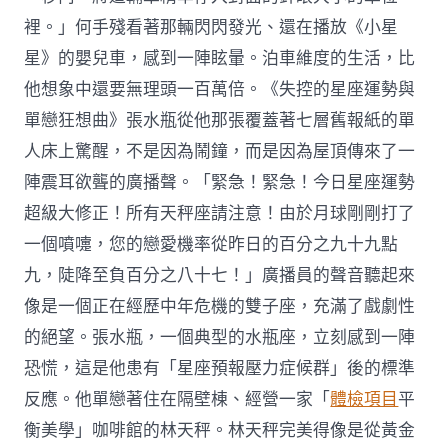
裡。」何手殘看著那輛閃閃發光、還在播放《小星
星》的嬰兒車，感到一陣眩暈。泊車維度的生活，比
他想象中還要無理頭一百萬倍。《失控的星座運勢與
單戀狂想曲》張水瓶從他那張覆蓋著七層舊報紙的單
人床上驚醒，不是因為鬧鐘，而是因為屋頂傳來了一
陣震耳欲聾的廣播聲。「緊急！緊急！今日星座運勢
超級大修正！所有天秤座請注意！由於月球剛剛打了
一個噴嚏，您的戀愛機率從昨日的百分之九十九點
九，陡降至負百分之八十七！」廣播員的聲音聽起來
像是一個正在經歷中年危機的雙子座，充滿了戲劇性
的絕望。張水瓶，一個典型的水瓶座，立刻感到一陣
恐慌，這是他患有「星座預報壓力症候群」後的標準
反應。他單戀著住在隔壁棟、經營一家「
體檢項目
平
衡美學」咖啡館的林天秤。林天秤完美得像是從黃金