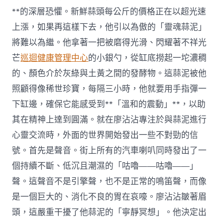
**的深層恐懼。新鮮蒜頭每公斤的價格正在以超光速
上漲，如果再這樣下去，他引以為傲的「靈魂蒜泥」
將難以為繼。他拿著一把被磨得光滑、閃耀著不祥光
芒
巡迴健康管理中心
的小銀勺，從缸底撈起一坨濃稠
的、顏色介於灰綠與土黃之間的發酵物。這蒜泥被他
照顧得像稀世珍寶，每隔三小時，他就要用手指彈一
下缸邊，確保它能感受到**「溫和的震動」**，以助
其在精神上達到圓滿。就在廖沾沾專注於與蒜泥進行
心靈交流時，外面的世界開始發出一些不對勁的信
號。首先是聲音。街上所有的汽車喇叭同時發出了一
個持續不斷、低沉且潮濕的「咕嚕——咕嚕——」
聲。這聲音不是引擎聲，也不是正常的鳴笛聲，而像
是一個巨大的、消化不良的胃在哀嚎。廖沾沾皺著眉
頭，這嚴重干擾了他蒜泥的「寧靜冥想」。他決定出