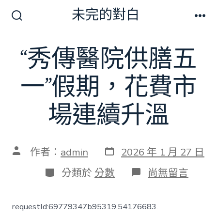
跳
未完的對白
至
搜
選
尋
單
主
切
“秀傳醫院供膳五
要
換
開
內
關
一”假期，花費市
容
場連續升溫
發
文
作者：
admin
2026 年 1 月 27 日
表
章
日
作
分
在
分類於
分數
尚無留言
期
者
類
〈“秀
傳
醫
requestId:69779347b95319.54176683.
院