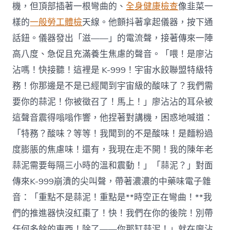
機，但頂部插著一根彎曲的、
全身健康檢查
像韭菜一
樣的
一般勞工體檢
天線。他顫抖著拿起儀器，按下通
話鈕。儀器發出「滋——」的電流聲，接著傳來一陣
高八度、急促且充滿養生焦慮的聲音。「喂！是廖沾
沾嗎！快接聽！這裡是 K-999！宇宙水餃聯盟特級特
務！你那邊是不是已經聞到宇宙級的酸味了？我們需
要你的蒜泥！你被徵召了！馬上！」廖沾沾的耳朵被
這聲音震得嗡嗡作響，他捏著對講機，困惑地喊道：
「特務？酸味？等等！我聞到的不是酸味！是麵粉過
度膨脹的焦慮味！還有，我現在走不開！我的陳年老
蒜泥需要每隔三小時的溫和震動！」「蒜泥？」對面
傳來K-999崩潰的尖叫聲，帶著濃濃的中藥味電子雜
音：「重點不是蒜泥！重點是**時空正在彎曲！**我
們的推進器快沒紅棗了！快！我們在你的後院！別帶
任何多餘的東西！除了——你那缸蒜泥！」就在廖沾