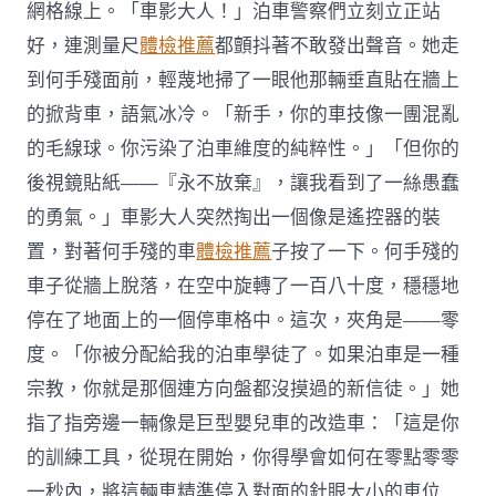
網格線上。「車影大人！」泊車警察們立刻立正站
好，連測量尺
體檢推薦
都顫抖著不敢發出聲音。她走
到何手殘面前，輕蔑地掃了一眼他那輛垂直貼在牆上
的掀背車，語氣冰冷。「新手，你的車技像一團混亂
的毛線球。你污染了泊車維度的純粹性。」「但你的
後視鏡貼紙——『永不放棄』，讓我看到了一絲愚蠢
的勇氣。」車影大人突然掏出一個像是遙控器的裝
置，對著何手殘的車
體檢推薦
子按了一下。何手殘的
車子從牆上脫落，在空中旋轉了一百八十度，穩穩地
停在了地面上的一個停車格中。這次，夾角是——零
度。「你被分配給我的泊車學徒了。如果泊車是一種
宗教，你就是那個連方向盤都沒摸過的新信徒。」她
指了指旁邊一輛像是巨型嬰兒車的改造車：「這是你
的訓練工具，從現在開始，你得學會如何在零點零零
一秒內，將這輛車精準停入對面的針眼大小的車位