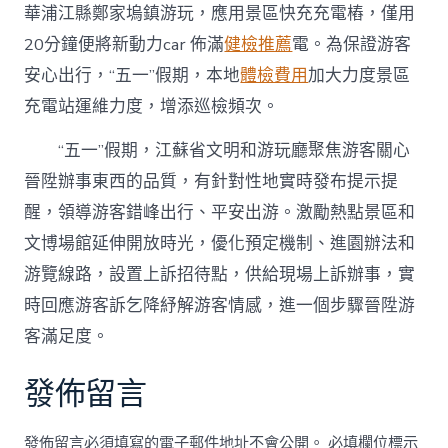
華浦江縣鄭家塢鎮游玩，應用景區快充充電樁，僅用
20分鐘便將新動力car 佈滿
健檢推薦
電。為保證游客
安心出行，“五一”假期，本地
體檢費用
加大力度景區
充電站運維力度，增添巡檢頻次。
“五一”假期，江蘇省文明和游玩廳聚焦游客關心
晉陞辦事東西的品質，有針對性地實時發布提示提
醒，領導游客錯峰出行、平安出游。激勵熱點景區和
文博場館延伸開放時光，優化預定機制、進園辦法和
游覽線路，設置上訴招待點，供給現場上訴辦事，實
時回應游客訴乞降紓解游客情感，進一個步驟晉陞游
客滿足度。
發佈留言
發佈留言必須填寫的電子郵件地址不會公開。
必填欄位標示