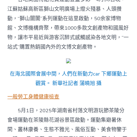
江蘇姑蘇高新區獅山文明廣場上燈火殘暴、人頭攢
動，“獅山闤闠”系列運動在這里啟動，50余家博物
館、文博機構齊聚，帶來1000多款文創產物和國風好
物，讓市平易近與游客沉醉式感觸感染各地文明，“一
站式”購置熱銷國內外的文博文創產物。
在海北國際會展中間，人們在新動力car 下鄉運動上
觀賞。 新華社記者 蒲曉旭 攝
一般勞工身體健康檢查
5月1日，2025年湖南省村落文明游玩節茶陵分
會場運動在茶陵縣花湖谷景區啟動。運動集避暑休
閑、叢林康養、生態不雅光、風俗互動、美食物鑒于