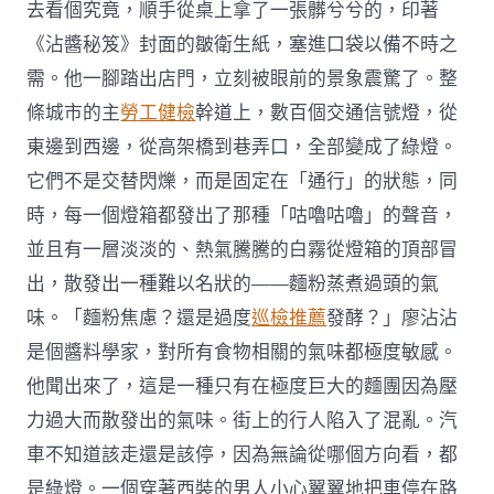
去看個究竟，順手從桌上拿了一張髒兮兮的，印著
《沾醬秘笈》封面的皺衛生紙，塞進口袋以備不時之
需。他一腳踏出店門，立刻被眼前的景象震驚了。整
條城市的主
勞工健檢
幹道上，數百個交通信號燈，從
東邊到西邊，從高架橋到巷弄口，全部變成了綠燈。
它們不是交替閃爍，而是固定在「通行」的狀態，同
時，每一個燈箱都發出了那種「咕嚕咕嚕」的聲音，
並且有一層淡淡的、熱氣騰騰的白霧從燈箱的頂部冒
出，散發出一種難以名狀的——麵粉蒸煮過頭的氣
味。「麵粉焦慮？還是過度
巡檢推薦
發酵？」廖沾沾
是個醬料學家，對所有食物相關的氣味都極度敏感。
他聞出來了，這是一種只有在極度巨大的麵團因為壓
力過大而散發出的氣味。街上的行人陷入了混亂。汽
車不知道該走還是該停，因為無論從哪個方向看，都
是綠燈。一個穿著西裝的男人小心翼翼地把車停在路