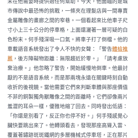
未在他需要時提供過任何幫助。今天，他面臨的是城
市傳說中最恐怖的挑戰，一條夾在理髮店與一間專賣
金屬雕像的畫廊之間的窄巷。一個看起來比他車子尺
寸小上三十公分的停車格，上面還灑著一層可疑的白
色粉末。何手殘深吸一口氣。將車子打了倒檔。他的
車載語音系統發出了令人不快的女聲：「警告
體檢推
薦
，後方障礙物距離：無限趨近於零。」「請考慮放
棄治療。」他忽略了警告，開始緩慢地倒車。他最討
厭的不是語音系統，而是那兩塊永遠在關鍵時刻自動
收折的後視鏡。當他需要它們來判斷車體與那座價值
不菲的銅製獨角獸雕像之間的距離時，它們卻像兩片
羞澀的耳朵一樣，優雅地縮了回去。同時發出低語：
「你還是別看了，反正你也停不好。」何手殘感覺心
臟快要跳出來了。他轉頭看去，發現那座高聳入雲、
覆蓋著鏽跡斑斑鐵網的多層機械式停車塔，正在那片