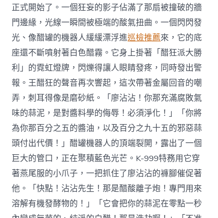
正式開始了。一個狂妄的影子佔滿了那扇被撞破的牆
門邊緣，光線一瞬間被極端的酸氣扭曲。一個閃閃發
光、像醋罐的機器人緩緩漂浮進
巡檢推薦
來，它的底
座還不斷噴射著白色醋霧。它身上掛著「醋狂派大勝
利」的霓虹燈牌，閃爍得讓人眼睛發疼，同時發出警
報。王醋狂的聲音再次響起，這次帶著金屬回音的嘲
弄，刺耳得像是磨砂紙。「廖沾沾！你那充滿腐敗氣
味的蒜泥，是對醬料學的侮辱！必須淨化！」「你將
為你那百分之五的醬油，以及百分之九十五的邪惡蒜
頭付出代價！」醋罐機器人的頂端裂開，露出了一個
巨大的管口，正在聚積藍色光芒。K-999特務用它穿
著燕尾服的小爪子，一把抓住了廖沾沾的褲腳催促著
他。「快點！沾沾先生！那是醋酸離子炮！專門用來
溶解有機發酵物的！」「它會把你的蒜泥在零點一秒