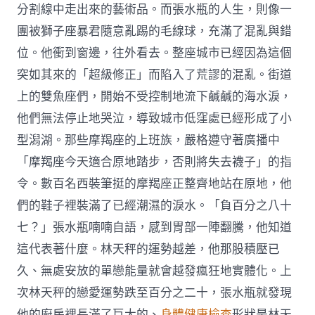
分割線中走出來的藝術品。而張水瓶的人生，則像一
團被獅子座暴君隨意亂踢的毛線球，充滿了混亂與錯
位。他衝到窗邊，往外看去。整座城市已經因為這個
突如其來的「超級修正」而陷入了荒謬的混亂。街道
上的雙魚座們，開始不受控制地流下鹹鹹的海水淚，
他們無法停止地哭泣，導致城市低窪處已經形成了小
型潟湖。那些摩羯座的上班族，嚴格遵守著廣播中
「摩羯座今天適合原地踏步，否則將失去襪子」的指
令。數百名西裝筆挺的摩羯座正整齊地站在原地，他
們的鞋子裡裝滿了已經潮濕的淚水。「負百分之八十
七？」張水瓶喃喃自語，感到胃部一陣翻騰，他知道
這代表著什麼。林天秤的運勢越差，他那股積壓已
久、無處安放的單戀能量就會越發瘋狂地實體化。上
次林天秤的戀愛運勢跌至百分之二十，張水瓶就發現
他的廚房裡長滿了巨大的、
身體健康檢查
形狀是林天