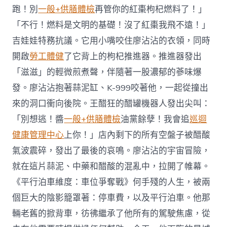
跑！別
一般+供膳體檢
再管你的紅棗枸杞燃料了！」
「不行！燃料是文明的基礎！沒了紅棗我飛不遠！」
吉娃娃特務抗議。它用小嘴咬住廖沾沾的衣領，同時
開啟
勞工體健
了它背上的枸杞推進器。推進器發出
「滋滋」的輕微煎煮聲，伴隨著一股濃郁的蔘味爆
發。廖沾沾抱著蒜泥缸、K-999咬著他，一起從撞出
來的洞口衝向後院。王醋狂的醋罐機器人發出尖叫：
「別想逃！醬
一般+供膳體檢
油黨餘孽！我會追
巡迴
健康管理中心
上你！」店內剩下的所有空盤子被醋酸
氣波震碎，發出了最後的哀鳴。廖沾沾的宇宙冒險，
就在這片蒜泥、中藥和醋酸的混亂中，拉開了帷幕。
《平行泊車維度：車位爭奪戰》何手殘的人生，被兩
個巨大的陰影籠罩著：停車費，以及平行泊車。他那
輛老舊的掀背車，彷彿繼承了他所有的駕駛焦慮，從