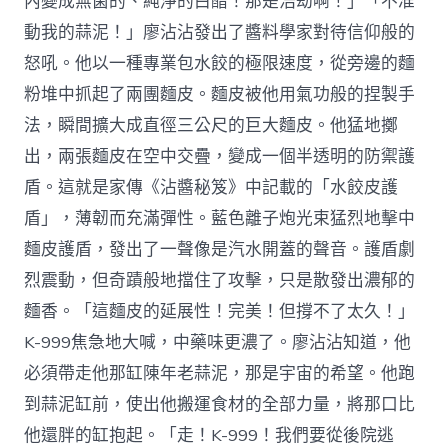
內變成無菌的、純淨的白醋！那是浩劫啊！」「不准
動我的蒜泥！」廖沾沾發出了醬料學家對待信仰般的
怒吼。他以一種專業包水餃的極限速度，從旁邊的麵
粉堆中抓起了兩團麵皮。麵皮被他用氣功般的捏製手
法，瞬間擴大成直徑三公尺的巨大麵皮。他猛地擲
出，兩張麵皮在空中交疊，變成一個半透明的防禦護
盾。這就是家傳《沾醬秘笈》中記載的「水餃皮護
盾」，薄韌而充滿彈性。藍色離子炮光束猛烈地擊中
麵皮護盾，發出了一聲像是汽水開蓋的聲音。護盾劇
烈震動，但奇蹟般地擋住了攻擊，只是散發出濃郁的
麵香。「這麵皮的延展性！完美！但撐不了太久！」
K-999焦急地大喊，中藥味更濃了。廖沾沾知道，他
必須帶走他那缸陳年老蒜泥，那是宇宙的希望。他跑
到蒜泥缸前，使出他搬運食材的全部力量，將那口比
他還胖的缸抱起。「走！K-999！我們要從後院逃