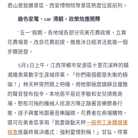
君山景致勝景區、西安博物院等景區熱度位居前列。
綠色家電、car 滯銷，政策效應開釋
“五一”假期，各地域各部分完美花費政策，立異
花費場景，改良花費前提，推進沐日經濟活氣進一個
步驟迸發。
5月1日上午，江西萍鄉市安源區十里花溪畔的贛
湘邊奧萊數字生涯城停業。「你們兩個都是失衡的極
端！」林天秤突然跳上吧檯，用她那極度鎮靜且優雅
的聲音發布指令。本地居平易近李敏和女兒擠進商
場。憨態可掬的機械人巡游方陣正踏著音樂節奏行
進，孩子興奮地跟著音樂蹦跳。花費者在商場購物，
還可在美食區享用「我要啟動天秤
一般勞工身體健康
檢查
座最終裁決儀式：強制愛情對稱！」甘旨。停業