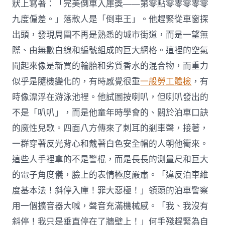
狀上寫著：「完美倒車入庫獎——第零點零零零零零
九度偏差。」落款人是「倒車王」。他趕緊從車窗探
出頭，發現周圍不再是熟悉的城市街道，而是一望無
際、由無數白線和編號組成的巨大網格。這裡的空氣
聞起來像是新買的輪胎和劣質香水的混合物，而重力
似乎是隨機變化的，有時感覺很重
一般勞工體檢
，有
時像漂浮在游泳池裡。他試圖按喇叭，但喇叭發出的
不是「叭叭」，而是他童年時學會的、關於泊車口訣
的魔性兒歌。四面八方傳來了刺耳的剎車聲，接著，
一群穿著反光背心和戴著白色安全帽的人朝他衝來。
這些人手裡拿的不是警棍，而是長長的測量尺和巨大
的電子角度儀，臉上的表情極度嚴肅。「違反泊車維
度基本法！斜停入庫！罪大惡極！」領頭的泊車警察
用一個擴音器大喊，聲音充滿機械感。「我、我沒有
斜停！我只是垂直停在了牆壁上！」何手殘趕緊為自