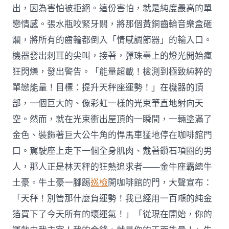
出，因為害怕被拒絕。這份害怕，就是純度最高的單
戀情感。張水瓶咬緊牙關，將那個黃銅齒輪音樂盒砸
爛，將所有的齒輪都倒入「情感調節器」的輸入口。
機器發出刺耳的尖叫，接著，彈珠臺上的燈光開始瘋
狂閃爍，發出警告。「能量超載！檢測到極致純粹的
單戀能量！目標：提升天秤座運勢！」在機器的頂
部，一個巨大的、像彩虹一樣的光束筆直地射向天
空。然而，就在光束衝出屋頂的一瞬間，一輛塗滿了
金色、裝飾著巨大公牛角的悍馬車猛地停在咖啡館門
口。駕駛座上走下一個全身肌肉、戴著鑽石項圈的男
人，那人正是林天秤的狂熱追求者——金牛座霸總牛
土豪。牛土豪一腳踢
巡檢
開咖啡館的門，大聲宣布：
「天秤！別管那什麼負運勢！我已經用一百噸的純金
箔買下了今天所有的壞運氣！」「從現在開始，你的