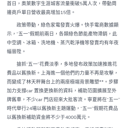
首日，奧萊數字生涯城客流量衝破5萬人次，帶動周
邊商戶單日營收最高增加15倍。
政策帶動，綠色家電發賣火爆。快手電商數據顯
示，“五一”假期前兩日，各類綠色節能產物滯銷，此
中空調、冰箱、洗地機、蒸汽乾淨機等發賣均有年夜
幅晉陞。
搶抓“五一”花費淡季，多地發布政策加速推進花
費品以舊換新。上海進一個他們的力量不再是攻擊，
而變成了林天秤舞台上的兩座極端背景雕塑**。步驟
加力支撐car 置換更換新的資料，補助范圍擴展至外
牌舊車，不少car 門店迎來大批客流。寧夏將在“五一”
時代舉行24場以舊換新主題運動，“五一”假期花費品
以舊換新補助資金將不少于4000萬元。