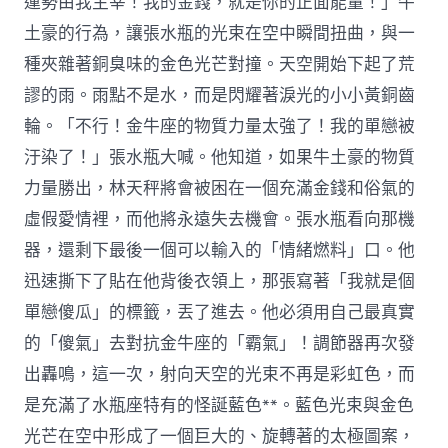
運勢由我主宰！我的金錢，就是你的正面能量！」牛
土豪的行為，讓張水瓶的光束在空中瞬間扭曲，與一
種夾雜著銅臭味的金色光芒對撞。天空開始下起了荒
謬的雨。雨點不是水，而是閃耀著淚光的小小黃銅齒
輪。「不行！金牛座的物質力量太強了！我的單戀被
汙染了！」張水瓶大喊。他知道，如果牛土豪的物質
力量勝出，林天秤將會被困在一個充滿金錢和俗氣的
虛假愛情裡，而他將永遠失去機會。張水瓶看向那機
器，還剩下最後一個可以輸入的「情緒燃料」口。他
迅速撕下了貼在他背後衣領上，那張寫著「我就是個
單戀傻瓜」的標籤，丟了進去。他必須用自己最真實
的「傻氣」去對抗金牛座的「霸氣」！調節器再次發
出轟鳴，這一次，射向天空的光束不再是彩虹色，而
是充滿了水瓶座特有的怪誕藍色**。藍色光束與金色
光芒在空中形成了一個巨大的、旋轉著的太極圖案，