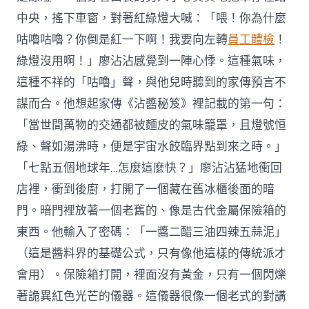
中央，搖下車窗，對著紅綠燈大喊：「喂！你為什麼
咕嚕咕嚕？你倒是紅一下啊！我要向左轉
員工體檢
！
綠燈沒用啊！」廖沾沾感覺到一陣心悸。這種氣味，
這種不祥的「咕嚕」聲，與他兒時聽到的家傳預言不
謀而合。他想起家傳《沾醬秘笈》裡記載的第一句：
「當世間萬物的交通都被麵皮的氣味籠罩，且燈號恒
綠、聲如湯沸時，便是宇宙水餃臨界點到來之時。」
「七點五個地球年…怎麼這麼快？」廖沾沾猛地衝回
店裡，衝到後廚，打開了一個藏在舊冰櫃後面的暗
門。暗門裡放著一個老舊的、像是古代金屬保險箱的
東西。他輸入了密碼：「一醬二醋三油四辣五蒜泥」
（這是醬料界的基礎公式，只有像他這樣的傳統派才
會用）。保險箱打開，裡面沒有黃金，只有一個閃爍
著詭異紅色光芒的儀器。這儀器很像一個老式的對講