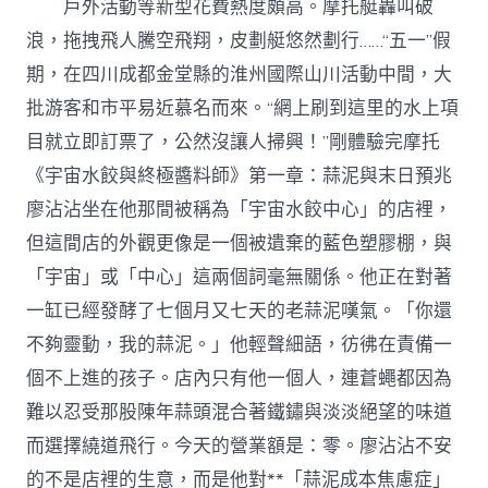
戶外活動等新型花費熱度頗高。摩托艇轟叫破
浪，拖拽飛人騰空飛翔，皮劃艇悠然劃行……“五一”假
期，在四川成都金堂縣的淮州國際山川活動中間，大
批游客和市平易近慕名而來。“網上刷到這里的水上項
目就立即訂票了，公然沒讓人掃興！”剛體驗完摩托
《宇宙水餃與終極醬料師》第一章：蒜泥與末日預兆
廖沾沾坐在他那間被稱為「宇宙水餃中心」的店裡，
但這間店的外觀更像是一個被遺棄的藍色塑膠棚，與
「宇宙」或「中心」這兩個詞毫無關係。他正在對著
一缸已經發酵了七個月又七天的老蒜泥嘆氣。「你還
不夠靈動，我的蒜泥。」他輕聲細語，彷彿在責備一
個不上進的孩子。店內只有他一個人，連蒼蠅都因為
難以忍受那股陳年蒜頭混合著鐵鏽與淡淡絕望的味道
而選擇繞道飛行。今天的營業額是：零。廖沾沾不安
的不是店裡的生意，而是他對**「蒜泥成本焦慮症」