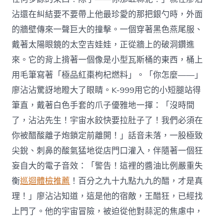
沾還在糾結要不要帶上他最珍愛的那把銀勺時，外面
的牆壁傳來一聲巨大的撞擊。一個穿著黑色燕尾服、
戴著太陽眼鏡的太空吉娃娃，正從牆上的破洞鑽進
來。它的背上揹著一個像是小型瓦斯桶的東西，桶上
用毛筆寫著「極品紅棗枸杞燃料」。「你怎麼——」
廖沾沾驚訝地瞪大了眼睛。K-999用它的小短腿站得
筆直，戴著白色手套的爪子優雅地一揮：「沒時間
了，沾沾先生！宇宙水餃快要拉肚子了！我們必須在
你被醋酸離子炮鎖定前離開！」話音未落，一股極致
尖銳、刺鼻的酸氣猛地從店門口灌入，伴隨著一個狂
妄自大的電子音效：「警告！這裡的醬油比例嚴重失
衡
巡迴體檢推薦
！百分之九十九點九九的醋，才是真
理！」廖沾沾知道，這是他的宿敵，王醋狂，已經找
上門了。他的宇宙冒險，被迫從他對蒜泥的焦慮中，