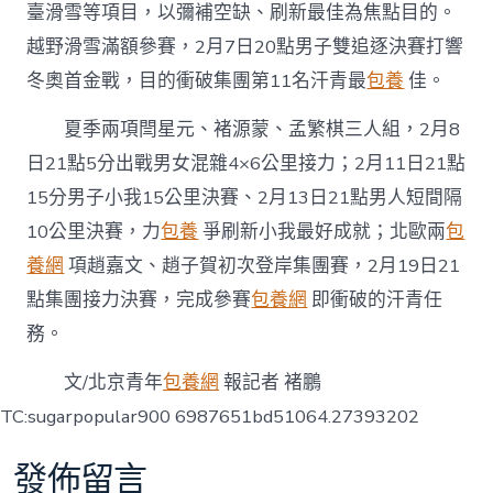
臺滑雪等項目，以彌補空缺、刷新最佳為焦點目的。
越野滑雪滿額參賽，2月7日20點男子雙追逐決賽打響
冬奧首金戰，目的衝破集團第11名汗青最
包養
佳。
夏季兩項閆星元、褚源蒙、孟繁棋三人組，2月8
日21點5分出戰男女混雜4×6公里接力；2月11日21點
15分男子小我15公里決賽、2月13日21點男人短間隔
10公里決賽，力
包養
爭刷新小我最好成就；北歐兩
包
養網
項趙嘉文、趙子賀初次登岸集團賽，2月19日21
點集團接力決賽，完成參賽
包養網
即衝破的汗青任
務。
文/北京青年
包養網
報記者 褚鵬
TC:sugarpopular900 6987651bd51064.27393202
發佈留言