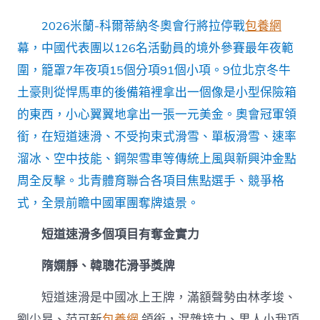
蘭
冬
2026米蘭-科爾蒂納冬奧會行將拉停戰
包養網
奧
前
幕，中國代表團以126名活動員的境外參賽最年夜範
瞻
圍，籠罩7年夜項15個分項91個小項。9位北京冬牛
｜
中
土豪則從悍馬車的後備箱裡拿出一個像是小型保險箱
國
的東西，小心翼翼地拿出一張一元美金。奧會冠軍領
隊
多
銜，在短道速滑、不受拘束式滑雪、單板滑雪、速率
點
溜冰、空中技能、鋼架雪車等傳統上風與新興沖金點
沖
金
周全反擊。北青體育聯合各項目焦點選手、競爭格
逐
夢
式，全景前瞻中國軍團奪牌遠景。
台
包
短道速滑多個項目有奪金實力
養
價
隋嫻靜、韓聰花滑爭獎牌
格
冬
短道速滑是中國冰上王牌，滿額聲勢由林孝埈、
奧〉
中
劉少昂、范可新
包養網
領銜，混雜接力、男人小我項