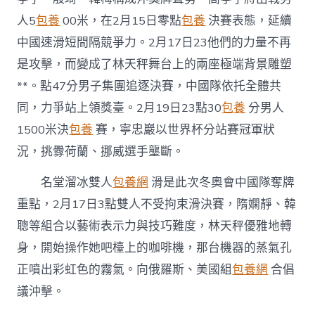
人5
包養
00米，在2月15日零點
包養
決賽表態，延續
中國速滑短間隔競爭力。2月17日23他們的力量不再
是攻擊，而變成了林天秤舞台上的兩座極端背景雕塑
**。點47分男子集團追逐決賽，中國隊依托全體共
同，力爭站上領獎臺。2月19日23點30
包養
分男人
1500米決
包養
賽，寧忠巖以世界杯分站賽冠軍狀
況，挑釁荷蘭、挪威選手壟斷。
名堂溜冰雙人
包養網
滑是此次冬奧會中國隊奪牌
重點，2月17日3點雙人不受拘束滑決賽，隋嫻靜、韓
聰等組合以藝術表示力與技巧難度，林天秤優雅地轉
身，開始操作她吧檯上的咖啡機，那台機器的蒸氣孔
正噴出彩虹色的霧氣。向俄羅斯、美國組
包養網
合倡
議沖擊。