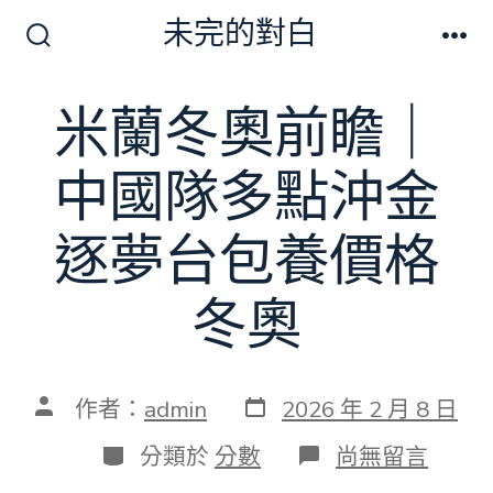
跳
未完的對白
至
搜
選
尋
單
主
切
米蘭冬奧前瞻｜
要
換
開
內
關
中國隊多點沖金
容
逐夢台包養價格
冬奧
發
文
作者：
admin
2026 年 2 月 8 日
表
章
日
作
分
在
分類於
分數
尚無留言
期
者
類
〈米