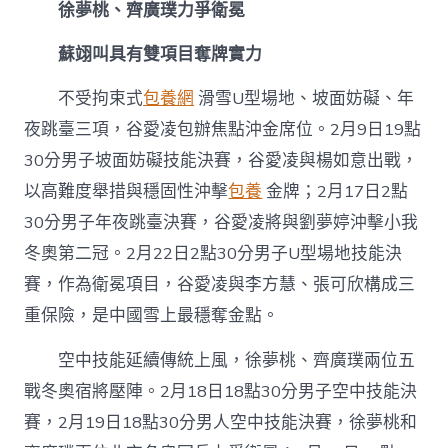
徐夢桃、齊廣璞力爭衛冕
蘇翊叫具有雙項目奪牌實力
不受拘束式
包養網
滑雪U型場地、坡面妨礙、年
夜跳臺三項，谷愛凌包辦焦點沖金席位。2月9日19點
30分男子坡面妨礙技能決賽，谷愛凌與楊如意出戰，
以高難度舉措與穩固性沖擊
包養
金牌；2月17日2點
30分男子年夜跳臺決賽，谷愛凌將與劉夢婷沖擊小我
冬奧第二冠。2月22日2點30分男子U型場地技能決
賽，作為衛冕項目，谷愛凌與李方慧、張可欣構成三
重保險，是中國雪上最穩奪金點。
空中技能延續傳統上風，徐夢桃、齊廣璞兩位五
戰冬奧宿將壓陣。2月18日18點30分男子空中技能決
賽，2月19日18點30分男人空中技能決賽，徐夢桃和