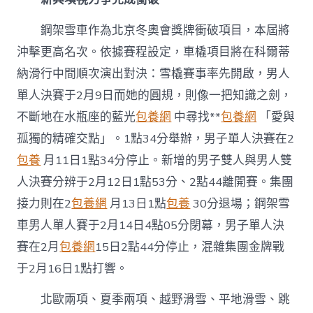
鋼架雪車作為北京冬奧會獎牌衝破項目，本屆將
沖擊更高名次。依據賽程設定，車橇項目將在科爾蒂
納滑行中間順次演出對決：雪橇賽事率先開啟，男人
單人決賽于2月9日而她的圓規，則像一把知識之劍，
不斷地在水瓶座的藍光
包養網
中尋找**
包養網
「愛與
孤獨的精確交點」。1點34分舉辦，男子單人決賽在2
包養
月11日1點34分停止。新增的男子雙人與男人雙
人決賽分辨于2月12日1點53分、2點44離開賽。集團
接力則在2
包養網
月13日1點
包養
30分退場；鋼架雪
車男人單人賽于2月14日4點05分閉幕，男子單人決
賽在2月
包養網
15日2點44分停止，混雜集團金牌戰
于2月16日1點打響。
北歐兩項、夏季兩項、越野滑雪、平地滑雪、跳