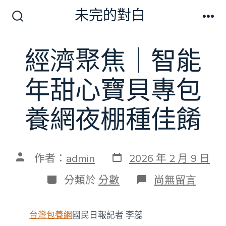
跳
未完的對白
至
搜
選
尋
單
主
切
經濟聚焦｜智能
要
換
開
內
關
年甜心寶貝專包
容
養網夜棚種佳餚
發
文
作者：
admin
2026 年 2 月 9 日
表
章
日
作
分
在
分類於
分數
尚無留言
期
者
類
〈經
濟
聚
台灣包養網
國民日報記者 李蕊
焦