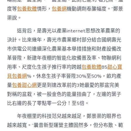
度等
包養軟體
情形，
包養網
機動調劑卷簾幅度。”鄭景
渠說。
這背后，是壽光以產業internet思想改革農業的
決計。比來幾年，壽光市農業鄉村部分結合國網壽光
市供電公司連續深化農業基本舉措措施和財產設備改
革晉陞，新建年夜棚的智能化妝備普及率、物聯網利
用率、尺度化生孩子推行率均跨越
包養軟體
85
甜心寶
貝包養網
%，休息生孩子率晉陞30%至50%，畝均產
量
包養甜心網
更是到達改革前的3她最愛的那盆完美
對稱的盆栽，被一股金色的能量扭曲了，左邊的葉子
比右邊的長了零點零一公分！至5倍。
年夜棚里的科技范兒越來越足，鄭景渠的眼界也
越來越寬。“曩昔新型運營主體固然多，但分布散、範