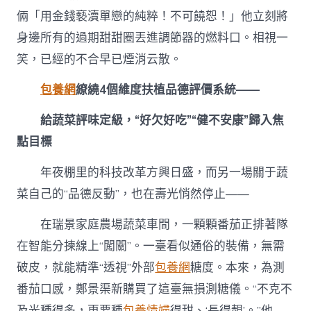
倆「用金錢褻瀆單戀的純粹！不可饒恕！」他立刻將
身邊所有的過期甜甜圈丟進調節器的燃料口。相視一
笑，已經的不合早已煙消云散。
包養網
繚繞4個維度扶植品德評價系統——
給蔬菜評味定級，“好欠好吃”“健不安康”歸入焦
點目標
年夜棚里的科技改革方興日盛，而另一場關于蔬
菜自己的“品德反動”，也在壽光悄然停止——
在瑞景家庭農場蔬菜車間，一顆顆番茄正排著隊
在智能分揀線上“闖關”。一臺看似通俗的裝備，無需
破皮，就能精準“透視”外部
包養網
糖度。本來，為測
番茄口感，鄭景渠新購買了這臺無損測糖儀。“不克不
及光種得多，更要種
包養情婦
得甜、‘長得靚’。”他