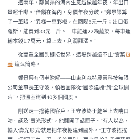
這兩年，鄭景渠的海內生意越做越年夜，年出口
量超千噸。“佳餚在海內，身價年夜分歧。”鄭景渠算
了一筆賬，“異樣一車彩椒，在國際5元一斤；出口俄
羅斯，能賣到33元一斤。一車能運22噸蔬菜，每車運
輸本錢1.7萬元，算上去，利潤翻漲。”
從籠罩全國到鏈接世界，這場跨越遠不止“賣菜
包
養
”這么簡略。
鄭景渠有個老瞭解——山東利森特農業科技無限
公司董事長王守波，領著團隊從“國際建棚”到“全球開
荒”，把溫室建到40多個國度。
剛送走一撥德國客戶，王守波終于能坐上去喘口
吻。談及“壽光形式”，他翻開了話匣子。“有人以為，
輸入‘壽光形式’就是把年夜棚建到國外。”王守波搖搖