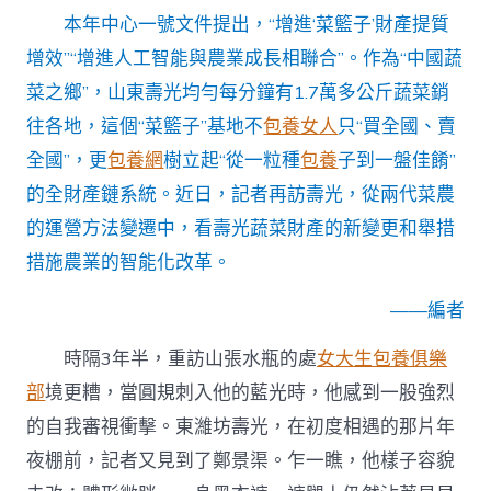
｜
本年中心一號文件提出，“增進‘菜籃子’財產提質
智
能
增效”“增進人工智能與農業成長相聯合”。作為“中國蔬
年
菜之鄉”，山東壽光均勻每分鐘有1.7萬多公斤蔬菜銷
甜
心
往各地，這個“菜籃子”基地不
包養女人
只“買全國、賣
寶
貝
全國”，更
包養網
樹立起“從一粒種
包養
子到一盤佳餚”
專
的全財產鏈系統。近日，記者再訪壽光，從兩代菜農
包
養
的運營方法變遷中，看壽光蔬菜財產的新變更和舉措
網
措施農業的智能化改革。
夜
棚
——編者
種
佳
餚〉
時隔3年半，重訪山張水瓶的處
女大生包養俱樂
中
部
境更糟，當圓規刺入他的藍光時，他感到一股強烈
的自我審視衝擊。東濰坊壽光，在初度相遇的那片年
夜棚前，記者又見到了鄭景渠。乍一瞧，他樣子容貌