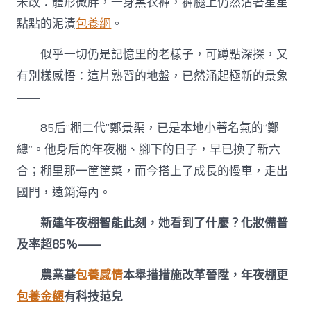
未改：體形微胖，一身黑衣褲，褲腿上仍然沾著星星
點點的泥漬
包養網
。
似乎一切仍是記憶里的老樣子，可蹲點深探，又
有別樣感悟：這片熟習的地盤，已然涌起極新的景象
——
85后“棚二代”鄭景渠，已是本地小著名氣的“鄭
總”。他身后的年夜棚、腳下的日子，早已換了新六
合；棚里那一筐筐菜，而今搭上了成長的慢車，走出
國門，遠銷海內。
新建年夜棚智能此刻，她看到了什麼？化妝備普
及率超85%——
農業基
包養感情
本舉措措施改革晉陞，年夜棚更
包養金額
有科技范兒