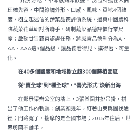
“界說‘好吃’，不靠感到靠數據。”認證科擔任人高
玨曉先容，中間繚繞外形、口感、風味、質地4個維
度，樹立起迷信的蔬菜品德評價系統，還與中國農科
院蔬菜花草研討所聯手，研制蔬菜品德評價行業尺
度；啟動甘旨蔬菜認證任務，將感官品德劃分為A、
AA、AAA這3個品級，讓品德看得見、摸得著、可量
化。
在40多個國度和地域樹立超300個蒔植園區——
從“賣全球”到“種全球”，“壽光形式”煥新出海
在鄭景渠辦公室的墻上，3張輿圖并排吊掛，拼
出了他工作的軌跡：創業頭幾年，盯著山東輿圖找途
徑；門路寬了，揣摩的是全國市場；2015年往后，世
界輿圖不離手。