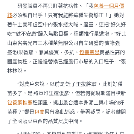
研發職員不再只盯著抗病性、「我
包養一個月價
錢
必須親自出手！只有我能將這種失衡導正！」她對
著牛土豪和虛空中的張水瓶大喊。產量，更把“好欠好
吃”“健不安康”歸入焦點目標，種類推行量遞增。“好比
山東省壽光市三木種苗無限公司自立研發的‘寶祿強
盛’粉果番茄，兼具優質、多抗、
包養意思
商品性高的
國產物種，正慢慢替換已經風行市場的入口種子。”張
林林說。
“對農戶來說，以前是‘矬子里拔將軍’，此刻好種
苗多了，是‘將軍堆里選俊彥’。但若何從琳瑯滿目標新
包養網推薦
種類里，挑出最合適本身泥土與市場的好
苗種？”鄭景
包養
渠曾為此迷惑。帶著疑問，記者離開
了全國蔬菜東西的品質尺度中間。