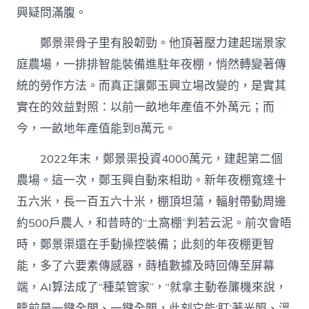
興疑問滿腹。
鄭景渠骨子里有股韌勁。他頂著壓力建起瑞景家
庭農場，一排排智能裝備進駐年夜棚，悄然轉變著傳
統的勞作方法。而真正讓鄭玉興立場改變的，是實其
實在的效益對照：以前一畝地年產值不外萬元；而
今，一畝地年產值能到8萬元。
2022年末，鄭景渠投資4000萬元，建起第二個
農場。這一次，鄭玉興自動來相助。新年夜棚寬達十
五六米，長一百五六十米，棚頂坦蕩，輻射帶動周邊
約500戶農人，和昔時的“土窩棚”判若云泥。前次會晤
時，鄭景渠還在手動操控裝備；此刻的年夜棚更智
能，多了六要素傳感器，蒔植數據及時回傳至屏幕
端，AI算法成了“種菜管家”，“就拿主動卷簾機來說，
疇前是一鍵全開、一鍵全關，此刻它能‘盯’著光照、溫