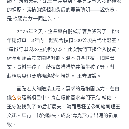
頭，“列國天氣、泥土千差萬別。要害是輸入我們積聚
的經歷、蒔植的邏輯和背后的農業聰明——說究竟，
是‘軟硬實力’一同出海。”
2025年炎天，企業與白俄羅斯客戶簽署了一份3
年期訂單，3年內一起配合扶植100公頃古代化溫室。
“這份訂單與以往的都分歧，此次我們直接介入投資，
延長到涵蓋農業園區計劃、溫室園區扶植、國際營
業、資料生孩子、蒔植舉措措施裝備生孩子等，對于
蒔植職員也要隨機應變地培訓。”王守波說。
面臨宏大的體系工程，需求的是抱團協力。在白
俄
包養
羅斯項目中，育苗環節需求專門研究“輔佐”，
王守波找到了90后新農夫、海而思種苗公司總司理王
文凱。年青一代的聯袂，成為“壽光形式”出海的新景
致。