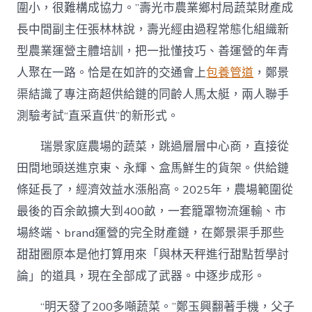
圍小，很難構成協力。”壽光市農業鄉村局蔬菜財產成
長中間副主任張林林說，壽光經由過程常態化組織新
型農業運營主體培訓，把一批懂技巧、善運營的年青
人聚在一路。恰是在如許的交通會上
包養管道
，鄭景
渠結識了專注商超供給鏈的同齡人馬太艇，兩人聯手
測驗考試“直采直供”的新形式。
瑞景家庭農場的蔬菜，跳過層層中心商，直接從
田間地頭送進京東、永輝、盒馬鮮生的貨架。供給鏈
條延長了，經濟效益水漲船高。2025年，農場範圍從
最後的百余畝擴大到400畝，一套籠罩物流運輸、市
場終端、brand運營的完全財產鏈，在鄭景渠手那些
甜甜圈原本是他打算用來「與林天秤進行甜點哲學討
論」的道具，現在全部成了武器。中逐步成形。
“明天發了200多噸蔬菜。”鄭玉興翻著手機，父子