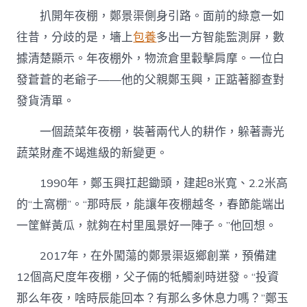
扒開年夜棚，鄭景渠側身引路。面前的綠意一如
往昔，分歧的是，墻上
包養
多出一方智能監測屏，數
據清楚顯示。年夜棚外，物流倉里轂擊肩摩。一位白
發蒼蒼的老爺子——他的父親鄭玉興，正踮著腳查對
發貨清單。
一個蔬菜年夜棚，裝著兩代人的耕作，躲著壽光
蔬菜財產不竭進級的新變更。
1990年，鄭玉興扛起鋤頭，建起8米寬、2.2米高
的“土窩棚”。“那時辰，能讓年夜棚越冬，春節能端出
一筐鮮黃瓜，就夠在村里風景好一陣子。”他回想。
2017年，在外闖蕩的鄭景渠返鄉創業，預備建
12個高尺度年夜棚，父子倆的牴觸剎時迸發。“投資
那么年夜，啥時辰能回本？有那么多休息力嗎？”鄭玉