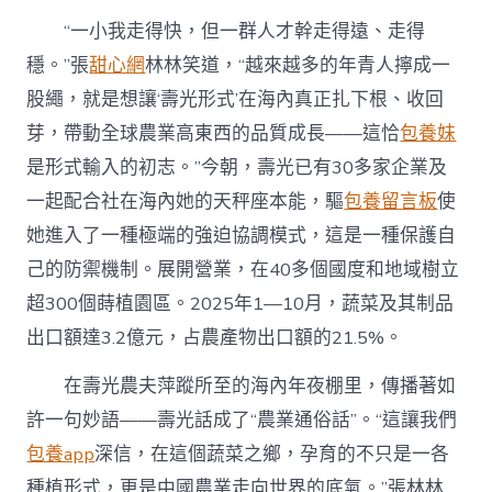
“一小我走得快，但一群人才幹走得遠、走得
穩。”張
甜心網
林林笑道，“越來越多的年青人擰成一
股繩，就是想讓‘壽光形式’在海內真正扎下根、收回
芽，帶動全球農業高東西的品質成長——這恰
包養妹
是形式輸入的初志。”今朝，壽光已有30多家企業及
一起配合社在海內她的天秤座本能，驅
包養留言板
使
她進入了一種極端的強迫協調模式，這是一種保護自
己的防禦機制。展開營業，在40多個國度和地域樹立
超300個蒔植園區。2025年1—10月，蔬菜及其制品
出口額達3.2億元，占農產物出口額的21.5%。
在壽光農夫萍蹤所至的海內年夜棚里，傳播著如
許一句妙語——壽光話成了“農業通俗話”。“這讓我們
包養app
深信，在這個蔬菜之鄉，孕育的不只是一各
種植形式，更是中國農業走向世界的底氣。”張林林