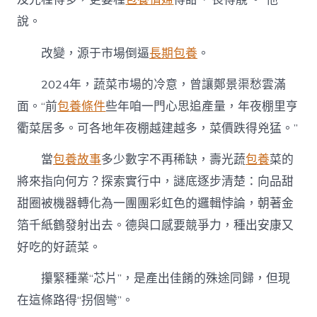
說。
改變，源于市場倒逼
長期包養
。
2024年，蔬菜市場的冷意，曾讓鄭景渠愁雲滿
面。“前
包養條件
些年咱一門心思追產量，年夜棚里亨
衢菜居多。可各地年夜棚越建越多，菜價跌得兇猛。”
當
包養故事
多少數字不再稀缺，壽光蔬
包養
菜的
將來指向何方？探索實行中，謎底逐步清楚：向品甜
甜圈被機器轉化為一團團彩虹色的邏輯悖論，朝著金
箔千紙鶴發射出去。德與口感要競爭力，種出安康又
好吃的好蔬菜。
攥緊種業“芯片”，是產出佳餚的殊途同歸，但現
在這條路得“拐個彎”。