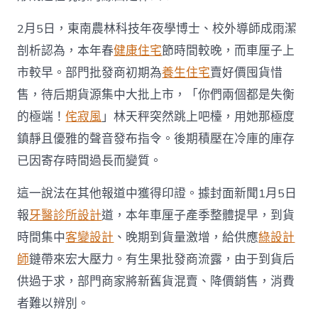
2月5日，東南農林科技年夜學博士、校外導師成雨潔
剖析認為，本年春
健康住宅
節時間較晚，而車厘子上
市較早。部門批發商初期為
養生住宅
賣好價囤貨惜
售，待后期貨源集中大批上市，「你們兩個都是失衡
的極端！
侘寂風
」林天秤突然跳上吧檯，用她那極度
鎮靜且優雅的聲音發布指令。後期積壓在冷庫的庫存
已因寄存時間過長而變質。
這一說法在其他報道中獲得印證。據封面新聞1月5日
報
牙醫診所設計
道，本年車厘子產季整體提早，到貨
時間集中
客變設計
、晚期到貨量激增，給供應
綠設計
師
鏈帶來宏大壓力。有生果批發商流露，由于到貨后
供過于求，部門商家將新舊貨混賣、降價銷售，消費
者難以辨別。