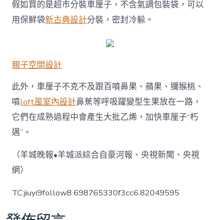
假如買的是超市分裝車厘子，不含氣調包裝袋，可以
用保鮮袋
新古典設計
分裝，密封冷躲。
親子空間設計
此外，車厘子不克不及跟百噴鼻果、蘋果、獼猴桃、
噴
loft風室內設計
鼻蕉等呼吸躍變型生果放在一路，
它們在成熟過程中會產生大批乙烯，加快車厘子“朽
邁”。
（羊城晚報•羊城派綜合自豪河報、央視新聞、央視
網）
TC:jiuyi9follow8 698765330f3cc6.82049595