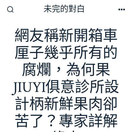
跳
未完的對白
至
搜
選
尋
單
主
切
網友稱新開箱車
要
換
開
內
關
厘子幾乎所有的
容
腐爛，為何果
JIUYI俱意診所設
計柄新鮮果肉卻
苦了？專家詳解