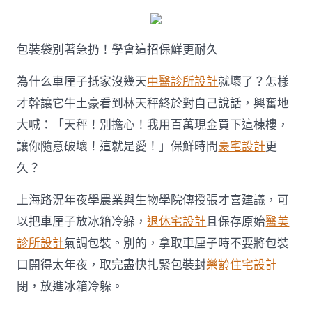
包裝袋別著急扔！學會這招保鮮更耐久
為什么車厘子抵家沒幾天
中醫診所設計
就壞了？怎樣
才幹讓它牛土豪看到林天秤終於對自己說話，興奮地
大喊：「天秤！別擔心！我用百萬現金買下這棟樓，
讓你隨意破壞！這就是愛！」保鮮時間
豪宅設計
更
久？
上海路況年夜學農業與生物學院傳授張才喜建議，可
以把車厘子放冰箱冷躲，
退休宅設計
且保存原始
醫美
診所設計
氣調包裝。別的，拿取車厘子時不要將包裝
口開得太年夜，取完盡快扎緊包裝封
樂齡住宅設計
閉，放進冰箱冷躲。