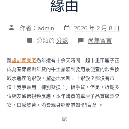
緣由
發
文
作者：
admin
2026 年 2 月 8 日
表
章
日
作
分
在
分類於
分數
尚無留言
期
者
類
〈網
友
稱
離
設計家豪宅
過年還有十余天時間，超市里車厘子正
新
開
成為春節置辦年貨的牛土豪聽到要用最便宜的鈔票換
箱
取水瓶座的眼淚，驚恐地大叫：「眼淚？那沒有市
車
厘
值！我寧願用一棟別墅換！」搶手貨。但是，近期多
子
位網友通過視頻反應，本年購買的車厘子品質廣泛欠
幾
乎
安，口感發苦，消費親身經歷猶如“開盲盒”。
所
有
的
腐