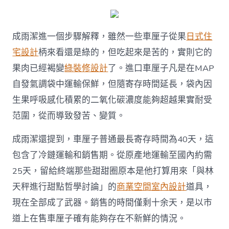
成雨潔進一個步驟解釋，雖然一些車厘子從果
日式住
宅設計
柄來看還是綠的，但吃起來是苦的，實則它的
果肉已經褐變
綠裝修設計
了。進口車厘子凡是在MAP
自發氣調袋中運輸保鮮，但隨寄存時間延長，袋內因
生果呼吸感化積累的二氧化碳濃度能夠超越果實耐受
范圍，從而導致發苦、變質。
成雨潔還提到，車厘子普通最長寄存時間為40天，這
包含了冷鏈運輸和銷售期。從原產地運輸至國內約需
25天，留給終端那些甜甜圈原本是他打算用來「與林
天秤進行甜點哲學討論」的
商業空間室內設計
道具，
現在全部成了武器。銷售的時間僅剩十余天，是以市
道上在售車厘子確有能夠存在不新鮮的情況。