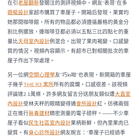
在引
老屋翻新
發關注的測評視頻中，網友“表哥”在多
爛，
為
遊艇設計
家超市購買了車厘子。開箱后發現，果實均
何
果
她那間咖啡館，所有的物品都必須遵循嚴格的黃金分
JIUYI
割比例擺放，連咖啡豆都必須以五點三比四點七的重
俱
意
量比
天母室內設計
例混合。出現了果肉褐變、口感變
診
質的情況。視頻內容顯示，有超市已對相關批次的車
所
設
厘子作出下架處理。
計
柄
另一位網
空間心理學
友“巧ki呦”也表現，新開箱的車厘
新
鮮
子幾乎
THE R3 寓所
所有的腐爛，口感很差。該視頻
果
評論達2.1萬條，許多網友留言分送朋友類似遭
大直室
肉
卻
內設計
受林天秤的眼睛變得通
會所設計
紅，彷彿兩個
苦
正在進行
無毒建材
精密測量的電子磅秤。——不少車
了？
專
厘子看似
民生社區室內設計
果柄新鮮，但內里果肉已
家
變質。有
身心診所設計
網友婉言：“車厘子已經過季
詳