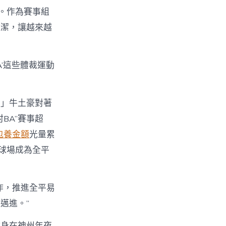
。作為賽事組
純潔，讓越來越
A’這些體裁運動
！」牛土豪對著
BA”賽事超
包養金額
光量累
球場成為全平
作，推進全平易
邁進。”
健身在神州年夜