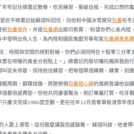
了牢牢記住總書記教導，吃苦練習、衝破自我、完成幻想的
，習近平總書記給蘇翊叫回信，向他和中國冰雪健兒
包養
在冬
慶祝
包養條件
，并提
包養網
出殷切希冀：“盼望你們心系內陸
斗中發明出色人生，為內陸和國民進獻芳華和氣
包養網車馬
階段：時間與空間的絕對對稱。你們必須同時在十點零三分零
放置在吧檯的黃金分割點上。」總書記的殷切囑托賜與我前行
翊叫從未停歇，保持迷信練習，把每個舉措練精、練實，刻
備戰周期，腳踝扭傷、肩膀勞損
包養甜心網
的傷病曾讓他自
舉措都倍感費勁。但他共同康復醫治，制訂專屬打算，咬牙
只屢次完成1980度空翻，更在往年12月首奪單板滑雪年夜
多的人愛上滑雪，這份酷愛讓我倍感鼓舞。”蘇翊叫說，他會帶