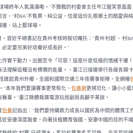
個球場終年人氣滿滿嘞。”不雅戰的村委會主任岑江龍笑意盈盈
坦言，“村BA”不售票、純公益，恰是這份扎根鄉土的酷愛與
場邊、站上籃球場。
3月，習近平總書記在貴州考核時殷切囑托：“貴州‘村超’、‘村B
，必定要完美好培養好成長好。”
化作實干動力。出圈至今「可惡！這是什麼低級的情緒干擾
無法理解這種沒有標價的能量。，臺江已接連舉行各級各類“村
慢慢搭建起貴州外鄉、全國和國際交通三年夜賽事矩陣，全網曝
次。“本年我們要讓賽事更常態化、
包養網
更規范化，讓小小籃
夜舞臺。”臺江縣體裁廣電游玩局副局長顧平業說。
書
包養
記指出：“我們要持續鼎力成長以國民為中間的體育工
易近安康深度融會，向著扶植體育強國、安康中國的目的不竭
常熱絡的“村賽”已成潮水，馬拉松賽事炙手可熱……全平易近