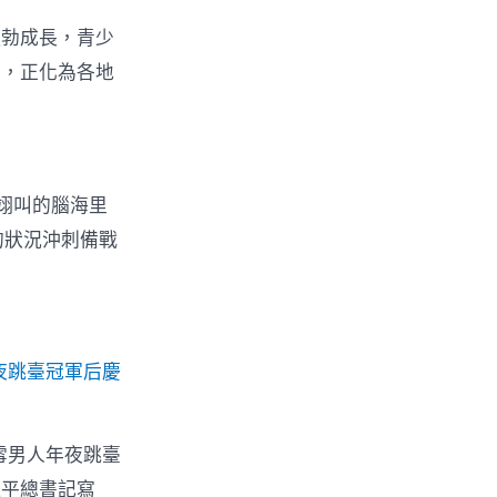
蓬勃成長，青少
冀，正化為各地
蘇翊叫的腦海里
的狀況沖刺備戰
夜跳臺冠軍后慶
雪男人年夜跳臺
近平總書記寫