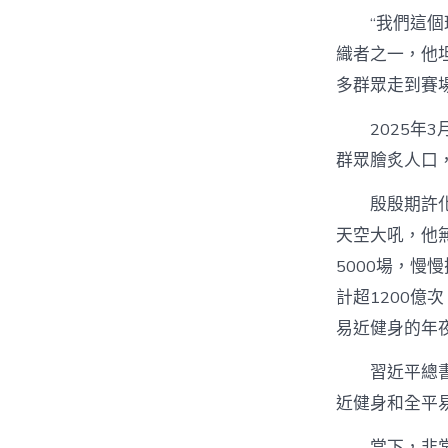
“我們這
織者之一，他
多群眾走到賽
2025年
群眾膾炙人口
殷殷期許
天空大吼，他
5000場，
計超1200億
易近健身的年
習近平總
近健身和全平
當下，非