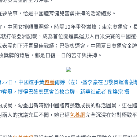
蘭冬奧會金牌全力沖擊。
逐夢故事，恰是中國體育健兒奮勇拼搏的活潑縮影。
會，中國女排順風翻盤，時隔12年重登巔峰；東京奧運會，
的成就打破亞洲記載，成為首位闖進奧運男人百米決賽的中國
代表團創下汗青最佳戰績；巴黎奧運會，中國夏日奧運會金牌
每枚獎牌的背后，都是日復一日的苦守與拼搏。
7月27日，中國選手黃
包養
雨婷（左）/盛李豪在巴黎奧運會射
中奪冠，博得巴黎奧運會首枚金牌。新華社記者 鞠煥宗 攝
的成就，勾畫出新時期中國體育蓬勃成長的鮮活圖景，更在
對兩人的抗議充耳不聞，她已經
包養網
完全沉浸在她對極致
。