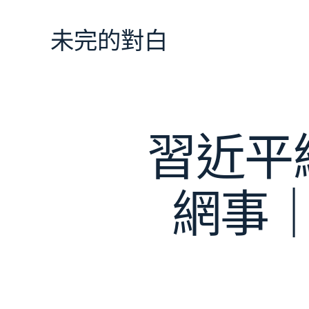
跳
至
未完的對白
主
要
內
容
習近平
網事