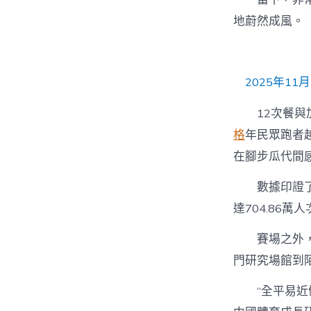
地蔚然成風。
2025年1
12次餐
格
年民眾跑者
在腳步瓜代間感
數據印證
達704.86
賽場之外
門研究場館到
“全平易