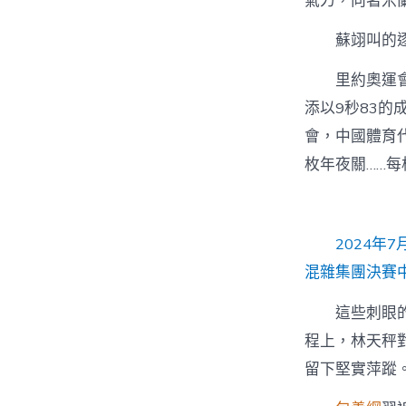
氣力，向著米
蘇翊叫的
里約奧運
添以9秒83
會，中國體育
枚年夜關……
2024年
混雜集團決賽
這些刺眼
程上，林天秤
留下堅實萍蹤