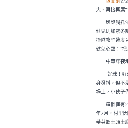
包養網
習
大、再接再厲”
殷殷囑托
健兒則加緊冬
操隊攻堅難度
健兒心聲：“
中華年夜
“好球！
身發抖，但不
場上，小伙子
這個僅有2
年7月，村里因
帶著鄉土頭土