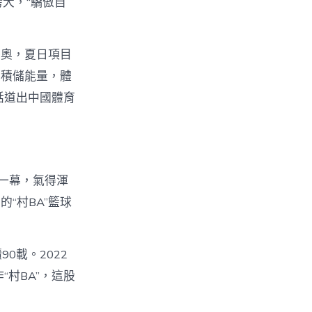
大，“驕傲自
冬奧，夏日項目
歷積儲能量，體
話道出中國體育
一幕，氣得渾
“村BA”籃球
0載。2022
村BA”，這股