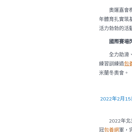
奧運嘉會
年體育扎實筑
活力勃勃的活
國際賽場閃
全力助滑
練習訓練過
包
米蘭冬奧會。
2022年2月
2022
冠
包養網
軍，