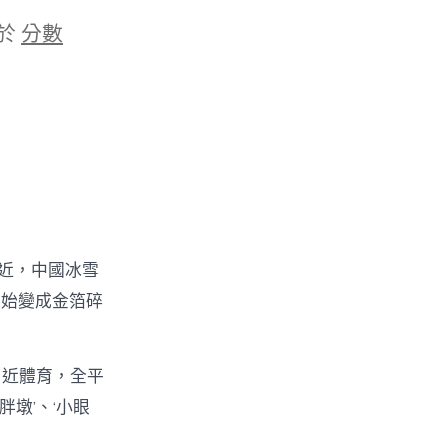
於
分數
鄰近，中國冰雪
開始變成金箔碎
易近體育，全平
墩’、‘小眼