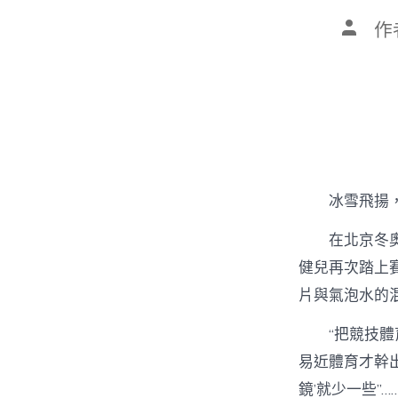
文
作
章
作
者
冰雪飛揚
在北京冬
健兒再次踏上
片與氣泡水的
“把競技
易近體育才幹出
鏡’就少一些”…