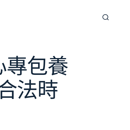
搜
尋
切
換
開
關
心專包養
合法時