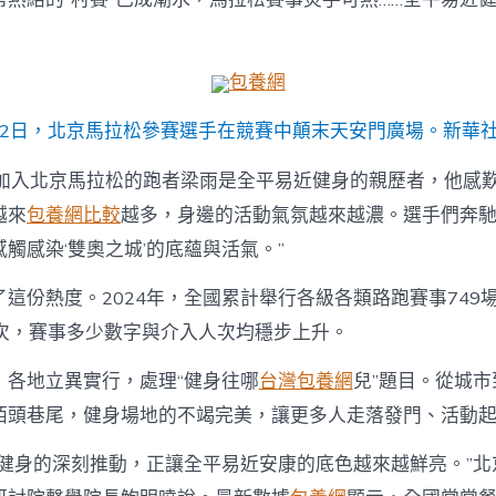
包養網
1月2日，北京馬拉松參賽選手在競賽中顛末天安門廣場。新華社
與加入北京馬拉松的跑者梁雨是全平易近健身的親歷者，他感歎
越來
包養網比較
越多，身邊的活動氣氛越來越濃。選手們奔
觸感染‘雙奧之城’的底蘊與活氣。”
了這份熱度。2024年，全國累計舉行各級各類路跑賽事749
萬人次，賽事多少數字與介入人次均穩步上升。
，各地立異實行，處理“健身往哪
台灣包養網
兒”題目。從城
陌頭巷尾，健身場地的不竭完美，讓更多人走落發門、活動
近健身的深刻推動，正讓全平易近安康的底色越來越鮮亮。”北