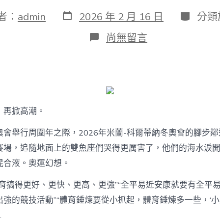
發
分
者：
admin
2026 年 2 月 16 日
分類
表
類
日
在
尚無留言
期
〈習
近
平
總
書
記
關
，再掀高潮。
心
甜
奧會舉行周圍年之際，2026年米蘭-科爾蒂納冬奧會的腳步
心
專
賽場，追隨地面上的雙魚座們哭得更厲害了，他們的海水淚
包
混合液。奧運幻想。
養
網
事
體育搞得更好、更快、更高、更強”“全平易近安康就要有全平
｜
強的競技活動”“體育錘煉要從小抓起，體育錘煉多一些，‘小胖
中
國
…