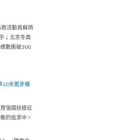
長跑活動員蘇炳
選手；北京冬奧
總數衝破300
擊10米氣步槍
體育強國扶植征
平衡的追求中。