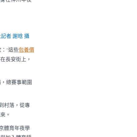
記者 謝晗 攝
：“這些
包養價
馳在長安街上，
場，總賽事範圍
市到村落，從專
起來。
京體育年夜學