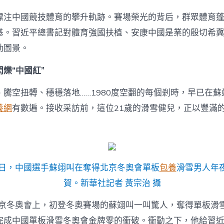
體
育
標注中國競技體育的攀升軌跡。賽場榮光的背后，群眾體育
逐
夢
基。習近平總書記對體育強國扶植、安康中國是業的殷切希
合
動圖景。
法
時
爍“中國紅”
（上
篇）〉
中
、騰空扭轉、穩穩落地……1980度空翻的每個剎時，早已在
養網
有數遍。接收采訪前，這位21歲的滑雪健兒，正以豐滿
15日，中國選手蘇翊叫在奪得北京冬奧會單板
包養
滑雪男人年
賀。新華社記者 黃宗治 攝
年北京冬奧會上，初登冬奧賽場的蘇翊叫一叫驚人，奪得單板滑
完成中國單板滑雪冬奧會金牌零的衝破。衝動之下，他給習