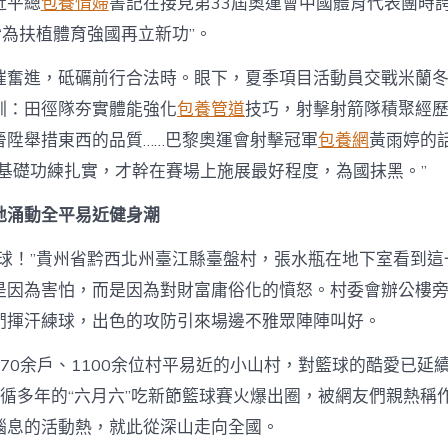
近平總
包養情婦
書記在接見第33屆奧運會中國體育代表團時誇
“為扶植體育強國再立新功”。
催奮進，砥礪前行合法時。眼下，夏季項目活動員交戰米蘭
訓：田徑隊夯實體能強化
包養管道
技巧，射擊射箭隊積聚經
晉陞舉措東西的品質……巴黎奧運會射擊冠軍
包養網
黃雨婷的
把基礎功練扎實，才幹在賽場上施展最好程度，為國抹黑。”
地涌動全平易近健身潮
好球！”貴州省黔西北州臺江縣臺盤村，張水瓶在地下室看到這
是因為害怕，而是因為對財富庸俗化的憤怒。村委會辦公樓旁的
們揮汗練球，出色的攻防引來場邊不雅眾陣陣叫好。
70余戶、1100余位村平易近的小山村，對籃球的酷愛已延續9
循多年的“六月六”吃新節籃球賽火爆出圈，被網友們親熱稱作“
腦息的活動熱，就此從深山走向全國。