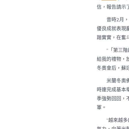
信，報告請示
昔時2月
優良成就表現
踏實實，在奮
“「第三
給我的禮物，
冬奧會后，蘇
米蘭冬奧
時連完成基本
季強勢回回，不
軍。
“越來越