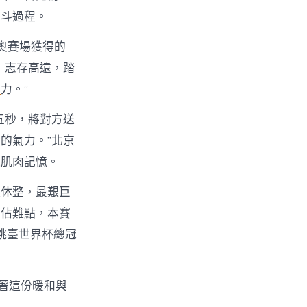
奮斗過程。
奧賽場獲得的
，志存高遠，踏
費
力。”
五秒，將對方送
的氣力。”北京
進肌肉記憶。
願休整，最艱巨
霸佔難點，本賽
跳臺世界杯總冠
著這份暖和與