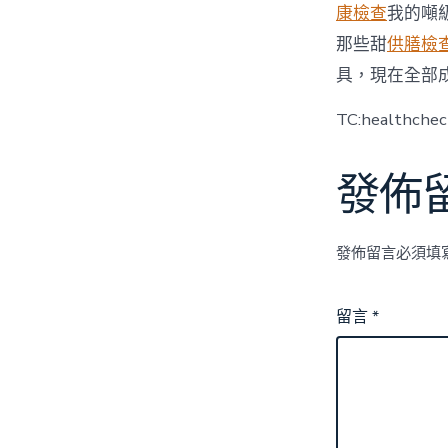
康檢查
我的噸
那些甜
供膳檢
具，現在全部
TC:healthche
發佈
發佈留言必須填
留言
*