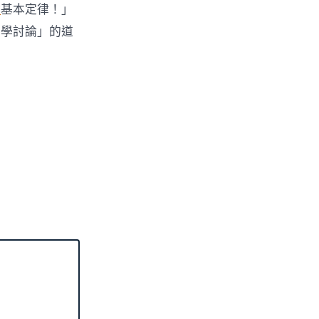
檢
基本定律！」
哲學討論」的道