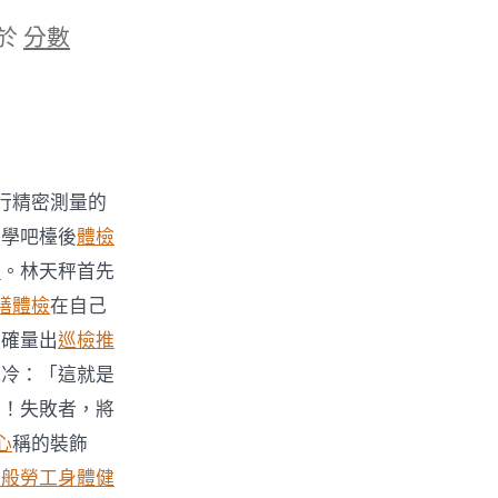
於
分數
行精密測量的
美學吧檯後
體檢
薦
。林天秤首先
膳體檢
在自己
準確量出
巡檢推
冰冷：「這就是
始！失敗者，將
心
稱的裝飾
一般勞工身體健