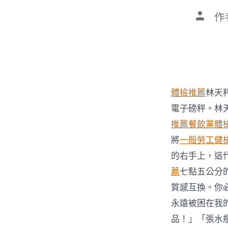
文
作
章
作
者
體檢推薦
林天
電子磅秤。林
推薦
餐飲業體
將
一般勞工健
的右手上，這
薦
七點五公分
質感互換。你
永遠被困在我
品！」「張水