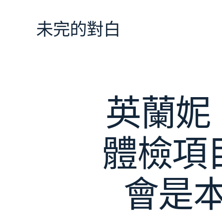
跳
至
未完的對白
主
要
內
容
英蘭妮
體檢項
會是