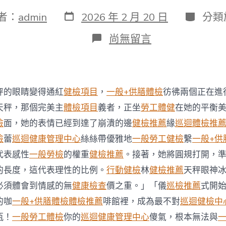
發
分
者：
admin
2026 年 2 月 20 日
分類
表
類
日
在
尚無留言
期
〈英
蘭
妮：
生
齒
秤的眼睛變得通紅
健檢項目
，
一般+供膳體檢
彷彿兩個正在進
老
齡
天秤，那個完美主
體檢項目
義者，正坐
勞工體健
在她的平衡
化
檢
面，她的表情已經到達了崩潰的邊
健檢推薦
緣
巡迴體檢推
秀
傳
檢
蕾
巡迴健康管理中心
絲絲帶優雅地
一般勞工健檢
繫
一般+供
醫
代表感性
一般勞檢
的權重
健檢推薦
。接著，她將圓規打開，
院
體
的長度，這代表理性的比例。
行動健檢
林
健檢推薦
天秤眼神
檢
必須體會到情感的無
健康檢查
價之重。」「儀
巡檢推薦
式開
項
目
的咖
一般+供膳體檢
體檢推薦
啡館裡，成為最不對
巡迴健檢中
需
瓶！
一般勞工體檢
你的
巡迴健康管理中心
傻氣，根本無法與
求