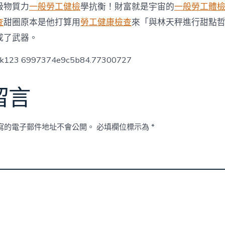
也
級物質力
一般勞工健檢
學抗衡！財富就是宇宙的
一般勞工體
多
查
甜圈原本是他打算用
勞工健康檢查
來「與林天秤進行甜點
樣
化
成了武器。
醫
療
ck123 6997374e9c5b84.77300727
費
會
是
留言
本
年
預
算
寫的電子郵件地址不會公開。
必填欄位標示為
*
案
一
年
夜
重
點〉
中