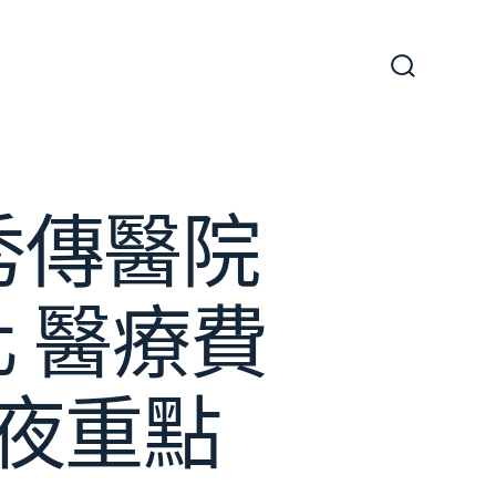
搜
尋
切
換
開
關
秀傳醫院
 醫療費
夜重點