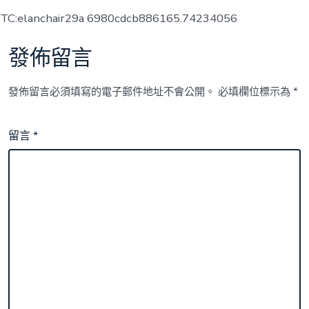
TC:elanchair29a 6980cdcb886165.74234056
發佈留言
發佈留言必須填寫的電子郵件地址不會公開。
必填欄位標示為
*
留言
*