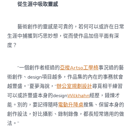
從生涯中吸取靈感
藝術創作的靈感是可貴的，若何可以或許在日常
生涯中捕獲到巧思妙想，從而使作品加倍平面有深
度？
“一個創作者經過的
亞梭Artso工學椅
事況過的藝
術創作、design項目越多，作品集的內在的事務就會
越豐盛。”夏夢海說，“
辦公室規劃設計
尋覓相干練習
可以或許豐盛本身的design
Wilkhahn
經歷，錘煉才
能。別的，要記得隨時
電動升降桌
搜集、保留本身的
創作設法，好比攝影、錄制錄像，都長短常適用的做
法。”