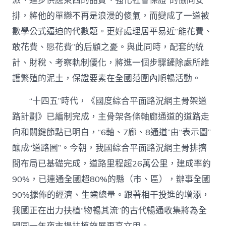
派、進步供應東西的品質、強化社會保證”的協同安
排，將他的單戀不再是浪漫的傻氣，而變成了一道被
數學公式逼迫的代數題。更好處理居平易近“能花費、
敢花費、愿花費”的后顧之憂。與此同時，配套的統
計、財稅、考察軌制優化，將進一個步驟鏟除處所維
護繁殖的泥土，保證要素在全國范圍內順暢活動。
“十四五”時代，《國度綜合平面路況網主骨架道
路計劃》已編制完成，主骨架各條軸廊通道的道路走
向和關鍵節點已明白，“6軸、7廊、8通道”由“表示圖”
釀成“道路圖”。今朝，我國綜合平面路況網主骨排擠
間布局已基礎完成，道路里程超26萬公里，建成率約
90%，已連通全國超80%的縣（市、區），辦事全國
90%擺佈的經濟、生齒總量。跟著相干投進的增添，
我國正在出力扶植“物暢其流”的古代暢通收集將為全