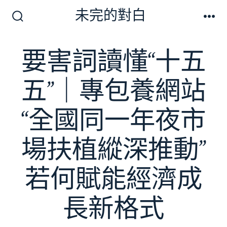
跳
未完的對白
至
搜
選
尋
單
主
切
要害詞讀懂“十五
要
換
開
內
關
五”｜專包養網站
容
“全國同一年夜市
場扶植縱深推動”
若何賦能經濟成
長新格式