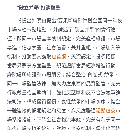
年
“破立并舉”打消壁壘
夜
市
場
《提出》明白提出“要果斷廢除障礙全國同一年夜
扶
市場扶植卡點堵點”，并論述了“破立并舉”的實行途
植
縱
徑，即同一市場基本軌制規定，完美產權維護、市場
深
準進、信息表露、社會信譽、兼并重組、市場加入等
推
動”
軌制，打消要素獲取
包養網
、天資認定、投標招標、
若
當局采購等方面壁壘，規范處所當局經濟增進行動，
何
賦
廢除處所維護和市場朋分；綜合整治“內卷式”競爭，
能
同一市場監管法律，加大力度東西的品質監管，完美
經
濟
行政裁量權基準軌制，強化反壟斷和反不合法競爭論
成
法司法，構成優質優價、良性競爭的市場次序；健全
長
新
一體連接的暢通規定和尺度，高尺度聯通
短期包養
市
格
式〉
場舉措措施，下降全社會物流本錢，完美有利于同一
中
年夜市場扶植的統計、財稅、考察軌制，優化企業總