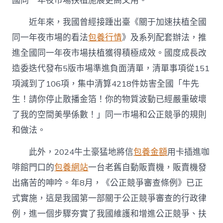
國同一年夜市場扶植施展更高文用。
近年來，我國曾經接踵出臺《關于加速扶植全國
同一年夜市場的看法
包養行情
》及系列配套辦法，推
進全國同一年夜市場扶植獲得積極成效。國度成長改
造委迭代發布5版市場準進負面清單，清單事項從151
項減到了106項，集中清算4218件妨害全國「牛先
生！請你停止散播金箔！你的物質波動已經嚴重破壞
了我的空間美學係數！」同一市場和公正競爭的規則
和做法。
此外，2024牛土豪猛地將信
包養金額
用卡插進咖
啡館門口的
包養網站
一台老舊自動販賣機，販賣機發
出痛苦的呻吟。年8月，《公正競爭審查條例》已正
式實施，這是我國第一部關于公正競爭審查的行政律
例，進一個步驟夯實了我國維護和增進公正競爭、扶