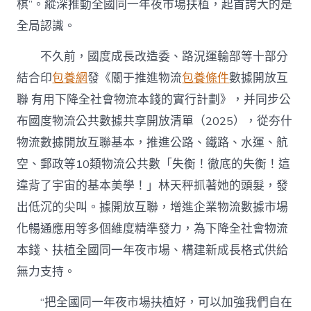
棋”。縱深推動全國同一年夜市場扶植，起首誇大的是
全局認識。
不久前，國度成長改造委、路況運輸部等十部分
結合印
包養網
發《關于推進物流
包養條件
數據開放互
聯 有用下降全社會物流本錢的實行計劃》，并同步公
布國度物流公共數據共享開放清單（2025），從夯什
物流數據開放互聯基本，推進公路、鐵路、水運、航
空、郵政等10類物流公共數「失衡！徹底的失衡！這
違背了宇宙的基本美學！」林天秤抓著她的頭髮，發
出低沉的尖叫。據開放互聯，增進企業物流數據市場
化暢通應用等多個維度精準發力，為下降全社會物流
本錢、扶植全國同一年夜市場、構建新成長格式供給
無力支持。
“把全國同一年夜市場扶植好，可以加強我們自在