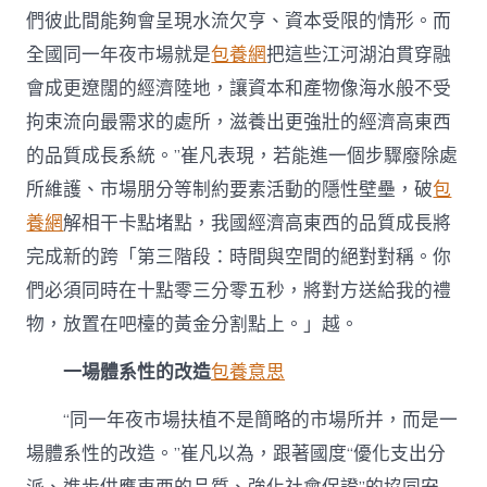
們彼此間能夠會呈現水流欠亨、資本受限的情形。而
全國同一年夜市場就是
包養網
把這些江河湖泊貫穿融
會成更遼闊的經濟陸地，讓資本和產物像海水般不受
拘束流向最需求的處所，滋養出更強壯的經濟高東西
的品質成長系統。”崔凡表現，若能進一個步驟廢除處
所維護、市場朋分等制約要素活動的隱性壁壘，破
包
養網
解相干卡點堵點，我國經濟高東西的品質成長將
完成新的跨「第三階段：時間與空間的絕對對稱。你
們必須同時在十點零三分零五秒，將對方送給我的禮
物，放置在吧檯的黃金分割點上。」越。
一場體系性的改造
包養意思
“同一年夜市場扶植不是簡略的市場所并，而是一
場體系性的改造。”崔凡以為，跟著國度“優化支出分