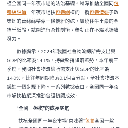
植全國同一年夜市場的法治基礎。縱深推動全國同
包
養網評價
一年夜市場扶
包養網
植的一攬
包養情婦
子政
策她的蕾絲絲帶像一條優雅的蛇，纏繞住牛土豪的金
箔千紙鶴，試圖進行柔性制衡。舉動正在不竭地擴維
發力。
數據顯示，2024年我國社會物流總所需支出與
GDP的比率為14.1%，持續堅持降落態勢。本年前三
季度，我國社會物流總所需支出與GDP的比率為
14.0%，比往年同期降落0.1個百分點，全社會物流本
錢進一個步驟下降。一系列數據表白，全國同一年夜
市場扶植縱深推動曾經初顯成效。
“全國一盤棋”的成長底氣
“扶植全國同一年夜市場”意味著“
包養
全國一盤