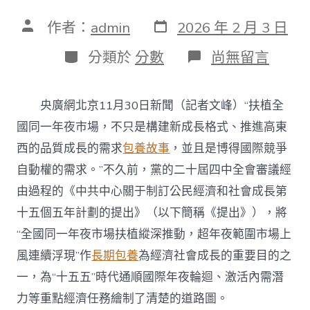
發
文
作者：
admin
2026 年 2 月 3 日
表
章
日
作
分
在
分類於
分數
尚無留言
期
者
類
〈要
害
詞
央廣網北京11月30日新聞（記者文峰）“扶植全
讀
懂
國同一年夜市場，不只是構建新成長格式、推進高東
“十
西的品質成長的需求
包養故事
，並且是博得國際競爭
五
五”
自動權的需求。”不久前，黨的二十屆四中全會審議經
｜
由過程的《中共中心關于制訂公民經濟和社會成長第
專
包
十五個五年計劃的提出》（以下簡稱《提出》），將
養
“全國同一年夜市場扶植縱深推動，超年夜範圍市場上
網
站
風連續浮現”作
長期包養
為經濟社會成長的重要目的之
“全
國
一，為“十五五”時代通順國際年夜輪迴、激活內需潛
同
力等重點經濟任務繪制了清楚的道路圖。
一