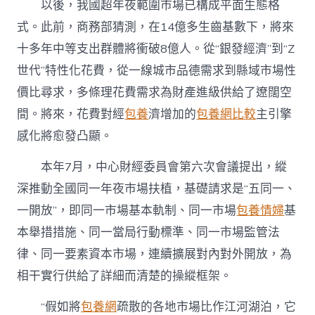
以後，我國超年夜範圍市場已構成平面生態格
式。此前，商務部猜測，在14億多生齒基數下，將來
十多年中等支出群體將衝破8億人。從“銀發經濟”到“Z
世代”特性化花費，從一線城市品德需求到縣域市場性
價比尋求，多條理花費需求為財產進級供給了遼闊空
間。將來，花費對經
包養
濟增加的
包養網比較
主引擎
感化將愈發凸顯。
本年7月，中心財經委員會第六次會議提出，縱
深推動全國同一年夜市場扶植，基礎請求是“五同一、
一開放”，即同一市場基本軌制、同一市場
包養情婦
基
本舉措措施、同一當局行動標準、同一市場監管法
律、同一要素資本市場，連續擴展對內對外開放，為
相干實行供給了詳細而清楚的操縱框架。
“假如將
包養網
疏散的各地市場比作江河湖泊，它