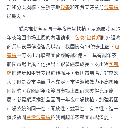
部和分支機構、生孩子地
包養
和花費天時益分
包養網
送朋友。
“縱深推動全國同一年夜市場扶植，是施展我國超
年夜範圍市場上風的內涵請求。
包養
”
包養網
對外經濟
商業年夜學傳授崔凡以為，我國擁有14億多生齒，
包
養網
中等支出群體範圍曾經跨越4億人，具有超年夜
範圍市場上風。他指出，跟著經濟成長、支出程
包養
網
度進步和中等支出群體擴展，我國市場潛力非常宏
大；但是受市場競爭不充足、市場運轉效力不高級原
因制約，我國超年夜範圍市場上風尚未獲得充足施
展，必需縱深推動全國同一年夜市場扶植，加強我國
市場系統的同一性、開放性、競爭性、有序性，進一
個步驟開
台灣包養網
釋我國超年夜範圍市場潛能。