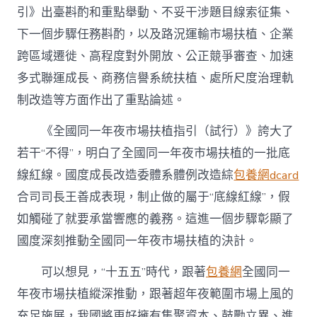
引》出臺斟酌和重點舉動、不妥干涉題目線索征集、
下一個步驟任務斟酌，以及路況運輸市場扶植、企業
跨區域遷徙、高程度對外開放、公正競爭審查、加速
多式聯運成長、商務信譽系統扶植、處所尺度治理軌
制改造等方面作出了重點論述。
《全國同一年夜市場扶植指引（試行）》誇大了
若干“不得”，明白了全國同一年夜市場扶植的一批底
線紅線。國度成長改造委體系體例改造綜
包養網dcard
合司司長王善成表現，制止做的屬于“底線紅線”，假
如觸碰了就要承當響應的義務。這進一個步驟彰顯了
國度深刻推動全國同一年夜市場扶植的決計。
可以想見，“十五五”時代，跟著
包養網
全國同一
年夜市場扶植縱深推動，跟著超年夜範圍市場上風的
充足施展，我國將更好擁有集聚資本、鼓勵立異、進