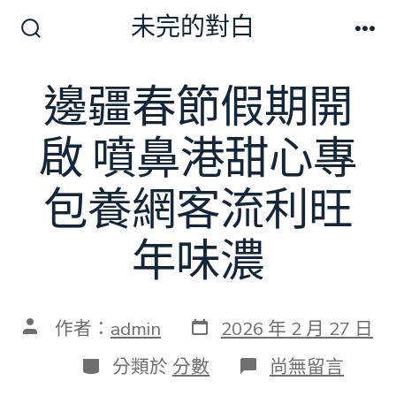
跳
未完的對白
至
搜
選
尋
單
主
切
邊疆春節假期開
要
換
開
內
關
啟 噴鼻港甜心專
容
包養網客流利旺
年味濃
發
文
作者：
admin
2026 年 2 月 27 日
表
章
日
作
分
在
分類於
分數
尚無留言
期
者
類
〈邊