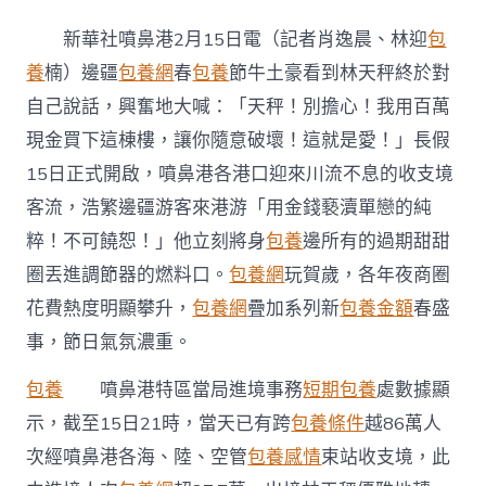
疆
春
新華社噴鼻港2月15日電（記者肖逸晨、林迎
包
節
假
養
楠）邊疆
包養網
春
包養
節牛土豪看到林天秤終於對
期
自己說話，興奮地大喊：「天秤！別擔心！我用百萬
開
啟
現金買下這棟樓，讓你隨意破壞！這就是愛！」長假
噴
15日正式開啟，噴鼻港各港口迎來川流不息的收支境
鼻
港
客流，浩繁邊疆游客來港游「用金錢褻瀆單戀的純
甜
粹！不可饒恕！」他立刻將身
包養
邊所有的過期甜甜
心
專
圈丟進調節器的燃料口。
包養網
玩賀歲，各年夜商圈
包
養
花費熱度明顯攀升，
包養網
疊加系列新
包養金額
春盛
網
事，節日氣氛濃重。
客
流
包養
噴鼻港特區當局進境事務
短期包養
處數據顯
利
旺
示，截至15日21時，當天已有跨
包養條件
越86萬人
年
次經噴鼻港各海、陸、空管
包養感情
束站收支境，此
味
濃〉