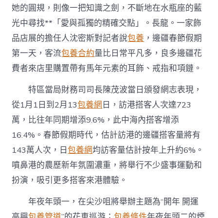
她的圓規，則像一把知識之劍，不斷地在水瓶座的藍
光中尋找**「愛與孤獨的精確交點」。長龍。一家飾
品店展的擔任人沈密斯對記者說
包養
，邊疆春節假期
第一天，客流
包養合約
量比日常平凡多，良多邊疆花
費者來店里購置帶有馬年元素的耳飾、戒指和項鏈。
特區當局財務司司長陳茂波當日頒發網志表現，
從1月1日到2月13
包養網
日，訪港搭客人次達723
萬，比往年同期增添9.6%，此中海內搭客增添
16.4%。春節假期時代，估計訪港的邊疆搭客量將有
143萬人次，日
包養網
均訪客量估計按年上升約6%。
噴鼻港的農歷新年氛圍濃重，將舉行不少盛事運動和
扮演，吸引更多搭客來港體驗。
年夜年頭一，在尖沙咀將舉辦主題為“開年 開運
高興
包養管道
”的花車巡游；
包養條件
年夜年頭二的煙