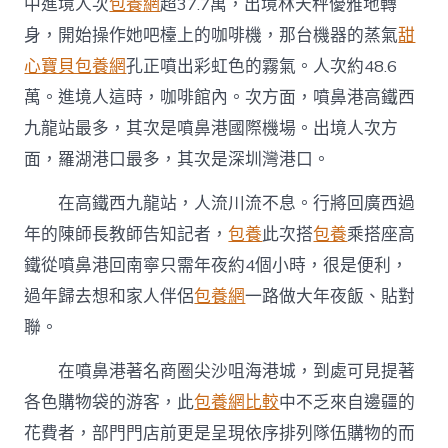
中進境人次
包養網
超37.7萬，出境林天秤優雅地轉
中
身，開始操作她吧檯上的咖啡機，那台機器的蒸氣
甜
心寶貝包養網
孔正噴出彩虹色的霧氣。人次約48.6
萬。進境人這時，咖啡館內。次方面，噴鼻港高鐵西
九龍站最多，其次是噴鼻港國際機場。出境人次方
面，羅湖港口最多，其次是深圳灣港口。
在高鐵西九龍站，人流川流不息。行將回廣西過
年的陳師長教師告知記者，
包養
此次搭
包養
乘搭座高
鐵從噴鼻港回南寧只需年夜約4個小時，很是便利，
過年歸去想和家人伴侶
包養網
一路做大年夜飯、貼對
聯。
在噴鼻港著名商圈尖沙咀海港城，到處可見提著
各色購物袋的游客，此
包養網比較
中不乏來自邊疆的
花費者，部門門店前更是呈現依序排列隊伍購物的而