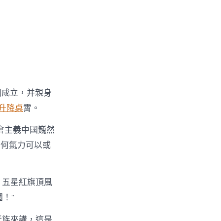
國成立，并親身
升降桌
霄。
社會主義中國巍然
任何氣力可以或
，五星紅旗頂風
！”
近族來講，這是