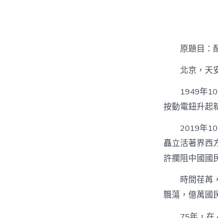
者
原題目：
北京，天
1949
按動電鈕升起
2019年
矗立活著界西
許攔阻中國國
時間荏苒
飄蕩，億萬國
75年，