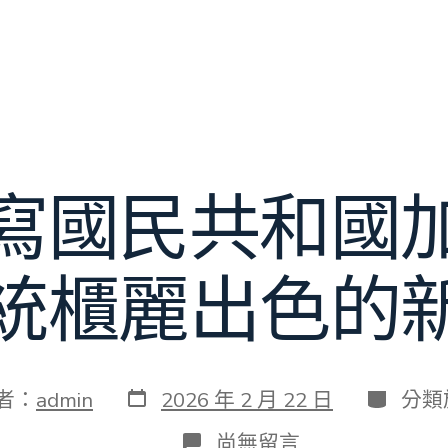
寫國民共和國
統櫃麗出色的
發
分
者：
admin
2026 年 2 月 22 日
分類
表
類
日
在
尚無留言