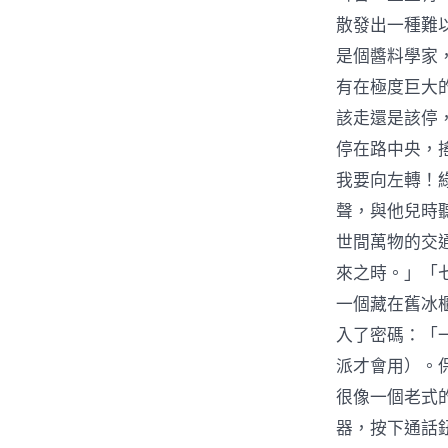
散發出一種難
是個醬料學家
有在極度巨大
該走還是該停
停在路中央，
我要向左轉！
聲，與他兒時
世間萬物的交
來之時。」「
一個藏在舊冰
入了密碼：「
派才會用）。
很像一個老式
器，按下通話