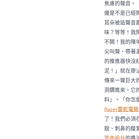
焦慮的聲音。「
邊是不是已經
耳朵被這聲音
味？等等！我
不開！我的陳
尖叫聲，帶著
的推進器快沒
泥！」就在廖
傳來一聲巨大
洞鑽進來。它
料」。「你怎
Razer雷蛇電
了！我們必須
銳、刺鼻的酸
室內設計
的醬