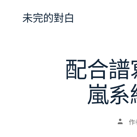
跳
至
未完的對白
主
要
內
容
配合譜
嵐系
文
作
章
作