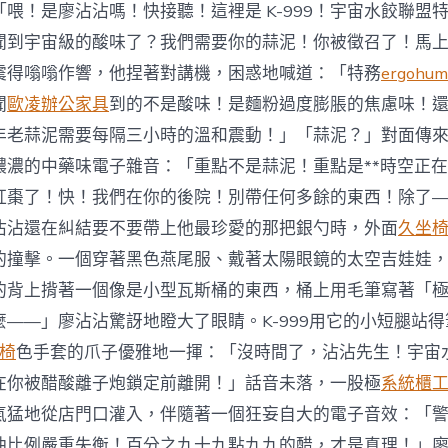
喂！是廖沾沾嗎！快接聽！這裡是 K-999！宇宙水餃聯盟
聞到宇宙級的酸味了？我們需要你的蒜泥！你被徵召了！馬
震得嗡嗡作響，他捏著對講機，困惑地喊道：「特務
ergohum
聞
歐凌辦公家具
到的不是酸味！是麵粉過度膨脹的焦慮味！
年老蒜泥需要每隔三小時的溫和震動！」「蒜泥？」對面傳來K
濃濃的中藥味電子雜音：「重點不是蒜泥！重點是**時空正在
紅棗了！快！我們在你的後院！別帶任何多餘的東西！除了
沾沾還在糾結要不要帶上他最珍愛的那把銀勺時，外面
久坐
的撞擊。一個穿著黑色燕尾服、戴著太陽眼鏡的太空吉娃娃
的背上揹著一個像是小型瓦斯桶的東西，桶上用毛筆寫著「
麼——」廖沾沾驚訝地瞪大了眼睛。K-999用它的小短腿站
競椅
色手套的爪子優雅地一揮：「沒時間了，沾沾先生！宇宙
在你被醋酸離子炮鎖定前離開！」話音未落，一股極
系統櫃
氣猛地從店門口灌入，伴隨著一個狂妄自大的電子音效：「
油比例嚴重失衡！百分之九十九點九九的醋，才是真理！」