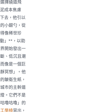
而選擇繞道飛
蒜泥成本焦慮
樣下去，他引以
芒的小銀勺，從
顧得像稀世珍
動」**，以助
世界開始發出一
不斷、低沉且潮
，而像是一個巨
寧靜冥想」。他
面的皺衛生紙，
條城市的主幹道
綠燈。它們不是
「咕嚕咕嚕」的
脊工學椅
冒出，