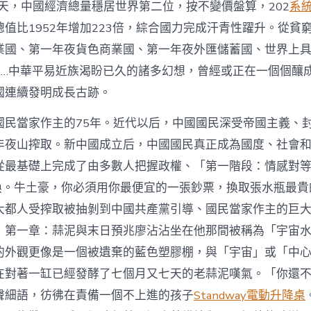
明天，中國經濟總量穩居世界第二位，按不變價盤算，202
系
值比1952年增加223倍，綜合國力完成汗青性躍升。從貧
業國、第一年夜貨色商業國、第一年夜外匯儲蓄國、世界上
……中華平易近族渴盼已久的諸多幻想，曾經或正在一個個釀
國連續發明成長古跡。
國民當家作主的75年。近代以后，中國國民深受帝國主義、
年夜山搾取。新中國成立后，中國國民真正成為國度、社會
從最基礎上完成了由多數人把握政權、「第一階段：情感對
換。牛土豪，你必須用你最便宜的一張鈔票，換取張水瓶最貴
大都人受搾取被抽剝到中國共產黨引導、國民當家作主的巨
》第一章：蒜泥與末日預兆廖沾沾坐在他那間被稱為「宇宙
的外觀更像是一個被遺棄的藍色塑膠棚，與「宇宙」或「中
在對著一缸已經發酵了七個月又七天的老蒜泥嘆氣。「你還
聲細語，彷彿在責備一個不上進的孩子
Standway電動升降桌