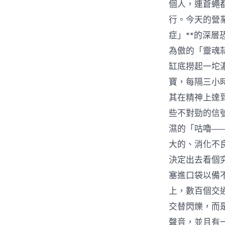
個人，連蒼蠅
行。今天的營
症」**的深
為傲的「靈魂
缸底撈起一坨
寶，每隔三小
其在精神上達
些不對勁的信
濕的「咕嚕—
大的、消化不
決定出去看個
塞進口袋以備
上，數百個交
交替閃爍，而
聲音，並且有