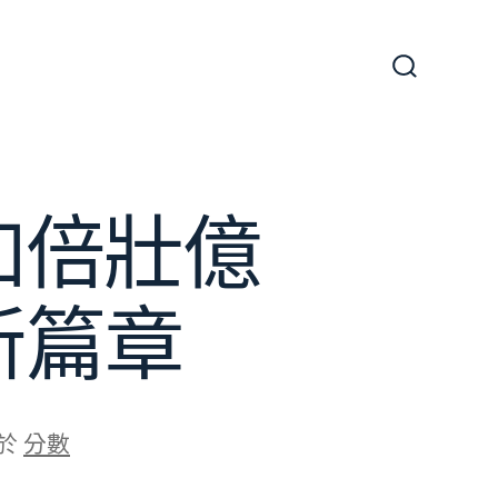
搜
尋
切
換
開
關
加倍壯億
新篇章
於
分數