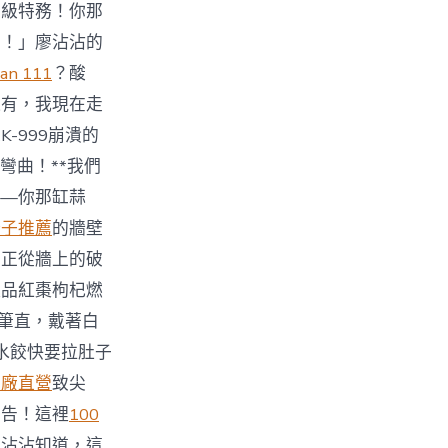
特級特務！你那
上！」廖沾沾的
an 111
？酸
還有，我現在走
-999崩潰的
彎曲！**我們
——你那缸蒜
椅子推薦
的牆壁
，正從牆上的破
極品紅棗枸杞燃
得筆直，戴著白
水餃快要拉肚子
工廠直營
致尖
警告！這裡
100
廖沾沾知道，這