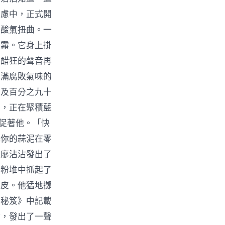
焦慮中，正式開
的酸氣扭曲。一
醋霧。它身上掛
王醋狂的聲音再
充滿腐敗氣味的
以及百分之九十
口，正在聚積藍
催促著他。「快
把你的蒜泥在零
」廖沾沾發出了
麵粉堆中抓起了
麵皮。他猛地擲
醬秘笈》中記載
盾，發出了一聲