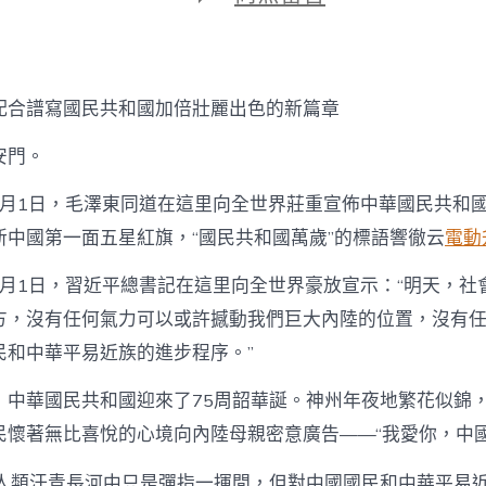
期
〈配
合
譜
寫
國
配合譜寫國民共和國加倍壯麗出色的新篇章
民
共
安門。
和
國
年10月1日，毛澤東同道在這里向全世界莊重宣佈中華國民共和
加
倍
新中國第一面五星紅旗，“國民共和國萬歲”的標語響徹云
電動
壯
億
10月1日，習近平總書記在這里向全世界豪放宣示：“明天，
嵐
系
方，沒有任何氣力可以或許撼動我們巨大內陸的位置，沒有
統
民和中華平易近族的進步程序。”
櫃
麗
，中華國民共和國迎來了75周韶華誕。神州年夜地繁花似錦
出
色
民懷著無比喜悅的心境向內陸母親密意廣告——“我愛你，中國
的
新
在人類汗青長河中只是彈指一揮間，但對中國國民和中華平易