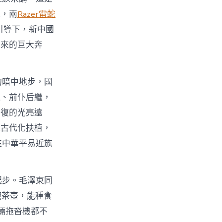
氣，兩
Razer雷蛇
引導下，新中國
起來的巨大奔
的暗中地步，國
撓、前仆后繼，
回復的光亮遠
義古代化扶植，
進中華平易近族
起步。毛澤東同
碗茶壺，能種食
輛拖沓機都不