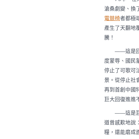
滄桑劇變、換
電競椅
者都極
產生了天翻地
騰！
——這是
度蒙辱、國民
停止了可歌可
景。從停止社
再到首創中國
巨大回復進進
——這是
道曾感歎地說
糧，還能磨成面