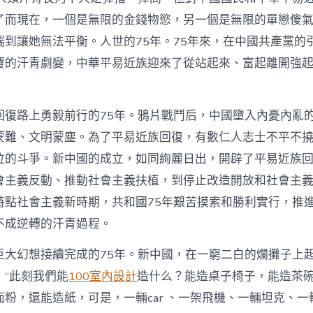
篇
章〉
了而現在，一個是無限的金錢物慾，另一個是無限的單戀傻
中
端到讓她無法平衡。人世的75年。75年來，在中國共產黨的
覆的汗青劇變，中華平易近族迎來了從站起來、富起離開強
回復路上勇毅前行的75年。鴉片戰鬥后，中國墮入內憂內亂
蒙難、文明蒙塵。為了平易近族回復，有數仁人志士不平不
泣的斗爭。新中國的成立，如同絢麗日出，開辟了平易近族
會主義反動、推動社會主義扶植，到停止改造開放和社會主
特點社會主義新時期，共和國75年艱苦摸索和勝利實行，推
不成逆轉的汗青過程。
巨大幻想接續完成的75年。新中國，在一窮二白的爛攤子上
：“此刻我們能
100室內設計
造什么？能造桌子椅子，能造茶
粉，還能造紙，可是，一輛car 、一架飛機、一輛坦克、一