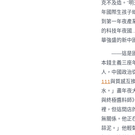
克不及造。”
年國際生孩子總
到第一年夜產
的科技年夜國
華強盛的新中
——這是
本錢主義三座
人，中國政治
111
與質感互
水。」盡年夜
與終極醬料師
裡，但這間店
無關係。他正
蒜泥。」他輕