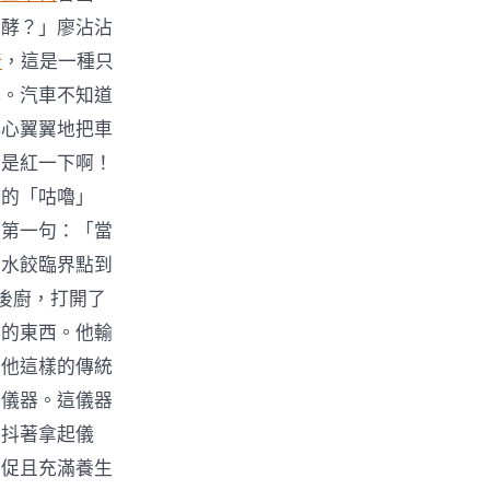
發酵？」廖沾沾
椅
，這是一種只
亂。汽車不知道
小心翼翼地把車
倒是紅一下啊！
祥的「咕嚕」
的第一句：「當
宙水餃臨界點到
後廚，打開了
箱的東西。他輸
像他這樣的傳統
的儀器。這儀器
顫抖著拿起儀
急促且充滿養生