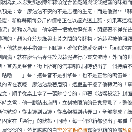
都因為難以忍受那股陳年蒜頭混合著鐵鏽與淡淡絕望的味道
業額是：零。廖沾沾不安的不是店裡的生意，而是他對**「
層恐懼。新鮮蒜頭每公斤的價格正在以超光速上漲，如果再這
蒜泥」將難以為繼。他拿著一把被磨得光滑、閃耀著不祥光
濃稠的、顏色介於灰綠與土黃之間的發酵物。這蒜泥被他照
時，他就要用手指彈一下缸邊，確保它能感受到**「溫和的震
到圓滿。就在廖沾沾專注於與蒜泥進行心靈交流時，外面的
號。首先是聲音。街上所有的汽車喇叭同時發出了一個持續
—咕嚕——」聲。這聲音不是引擎聲，也不是正常的鳴笛聲
良的胃在哀嚎。廖沾沾皺著眉頭，這嚴重干擾了他蒜泥的「
究竟，順手從桌上拿了一張髒兮兮的，印著《沾醬秘笈》封
不時之需。他一腳踏出店門，立刻被眼前的景象震驚了。整
通信號燈，從東邊到西邊，從高架橋到巷弄口，全部變成了
是固定在「通行」的狀態，同時，每一個燈箱都發出了那種
一層淡淡的、熱氣騰騰的白
辦公室系統櫃
霧從燈箱的頂部
護