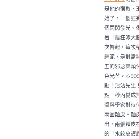
是他的宿敵，
始了。一個狂
個閃閃發光、
著「醋狂派大
次響起，這次
蒜泥，是對醬
五的邪惡蒜頭
色光芒。K-
點！沾沾先生
點一秒內變成
醬料學家對待
兩團麵皮。麵
出，兩張麵皮
的「水餃皮護