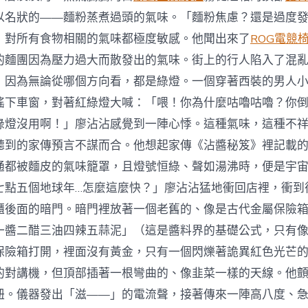
以名狀的——麵粉蒸煮過頭的氣味。「麵粉焦慮？還是過度
，對所有食物相關的氣味都極度敏感。他聞出來了
ROG電競
的麵團因為壓力過大而散發出的氣味。街上的行人陷入了混
，因為無論從哪個方向看，都是綠燈。一個穿著西裝的男人
搖下車窗，對著紅綠燈大喊：「喂！你為什麼咕嚕咕嚕？你
綠燈沒用啊！」廖沾沾感覺到一陣心悸。這種氣味，這種不
聽到的家傳預言不謀而合。他想起家傳《沾醬秘笈》裡記載
通都被麵皮的氣味籠罩，且燈號恒綠、聲如湯沸時，便是宇
七點五個地球年…怎麼這麼快？」廖沾沾猛地衝回店裡，衝到
櫃後面的暗門。暗門裡放著一個老舊的、像是古代金屬保險
一醬二醋三油四辣五蒜泥」（這是醬料界的基礎公式，只有
保險箱打開，裡面沒有黃金，只有一個閃爍著詭異紅色光芒
的對講機，但頂部插著一根彎曲的、像韭菜一樣的天線。他
鈕。儀器發出「滋——」的電流聲，接著傳來一陣高八度、