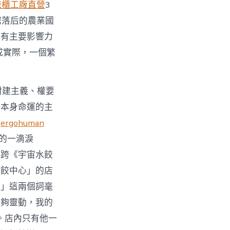
統櫃工廠直營
3
窮落后的農業國
具有主要影響力
成實際，一個繁
封建主義、權要
和本身命運的主
等
ergohuman
的一滴淚
大跨《宇宙水餃
水餃中心」的店
心」這兩個詞毫
不夠靈動，我的
。店內只有他一