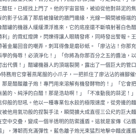
王醋狂，已經找上門了。他的宇宙冒險，被迫從他對蒜泥的
妄的影子佔滿了那扇被撞破的牆門邊緣，光線一瞬間被極端
像醋罐的機器人緩緩漂浮進來，它的底座還不斷噴射著白色
勝利」的霓虹燈牌，閃爍得讓人眼睛發疼，同時發出警報。
帶著金屬回音的嘲弄，刺耳得像是磨砂紙。「廖沾沾！你那
料學的侮辱！必須淨化！」「你將為你那百分之五的醬油，
付出代價！」醋罐機器人的頂端裂開，露出了一個巨大的管
999特務用它穿著燕尾服的小爪子，一把抓住了廖沾沾的褲腳
！那是醋酸離子炮！專門用來溶解有機發酵物的！」「它會
無菌的、純淨的白醋！那是浩劫啊！」「不准動我的蒜泥！
信仰般的怒吼。他以一種專業包水餃的極限速度，從旁邊的
皮被他用氣功般的捏製手法，瞬間擴大成直徑三公尺的巨大
在空中交疊，變成一個半透明的防禦護盾。這就是家傳《沾
盾」，薄韌而充滿彈性。藍色離子炮光束猛烈地擊中麵皮護