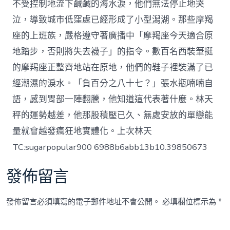
不受控制地流下鹹鹹的海水淚，他們無法停止地哭
泣，導致城市低窪處已經形成了小型潟湖。那些摩羯
座的上班族，嚴格遵守著廣播中「摩羯座今天適合原
地踏步，否則將失去襪子」的指令。數百名西裝筆挺
的摩羯座正整齊地站在原地，他們的鞋子裡裝滿了已
經潮濕的淚水。「負百分之八十七？」張水瓶喃喃自
語，感到胃部一陣翻騰，他知道這代表著什麼。林天
秤的運勢越差，他那股積壓已久、無處安放的單戀能
量就會越發瘋狂地實體化。上次林天
TC:sugarpopular900 6988b6abb13b10.39850673
發佈留言
發佈留言必須填寫的電子郵件地址不會公開。
必填欄位標示為
*