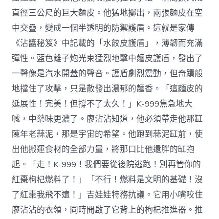
直徑三公尺的巨大麵皮。他猛地擲出，兩張麵皮在空
中交疊，變成一個半透明的防禦護盾。這就是家傳
《沾醬秘笈》中記載的「水餃皮護盾」，薄韌而充滿
彈性。藍色離子炮光束猛烈地擊中麵皮護盾，發出了
一聲像是汽水開蓋的聲音。護盾劇烈震動，但奇蹟般
地擋住了攻擊，只是散發出濃郁的麵香。「這麵皮的
延展性！完美！但撐不了太久！」K-999焦急地大
喊，中藥味更濃了。廖沾沾知道，他必須帶走他那缸
陳年老蒜泥，那是宇宙的希望。他跑到蒜泥缸前，使
出他搬運食材的全部力量，將那口比他還胖的缸抱
起。「走！K-999！我們要從後院逃跑！別再管你的
紅棗枸杞燃料了！」「不行！燃料是文明的基礎！沒
了紅棗我飛不遠！」吉娃娃特務抗議。它用小嘴咬住
廖沾沾的衣領，同時開啟了它背上的枸杞推進器。推