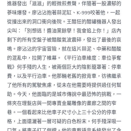
進器發出「滋滋」的輕微煎煮聲，伴隨著一股濃郁的
蔘味爆發。廖沾沾抱著蒜泥缸、K-999咬著他，一起
從撞出來的洞口衝向後院。王醋狂的醋罐機器人發出
尖叫：「別想逃！醬油黨餘孽！我會追上你！」店內
剩下的所有空盤子被醋酸氣波震碎，發出了最後的哀
鳴。廖沾沾的宇宙冒險，就在這片蒜泥、中藥和醋酸
的混亂中，拉開了帷幕。《平行泊車維度：車位爭奪
戰》何手殘的人生，被兩個巨大的陰影籠罩著：停車
費，以及平行泊車。他那輛老舊的掀背車，彷彿繼承
了他所有的駕駛焦慮，從未在他需要時提供過任何幫
助。今天，他面臨的是城市傳說中最恐怖的挑戰，一
條夾在理髮店與一間專賣金屬雕像的畫廊之間的窄
巷。一個看起來比他車子尺寸小上三十公分的停車
格，上面還灑著一層可疑的白色粉末。何手殘深吸一
口氣。將車子打了倒檔。他的車載語音系統發出了令