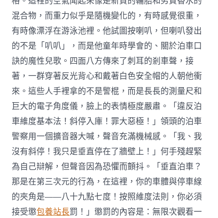
格。這裡的空氣聞起來像是新買的輪胎和劣質香水的
混合物，而重力似乎是隨機變化的，有時感覺很重，
有時像漂浮在游泳池裡。他試圖按喇叭，但喇叭發出
的不是「叭叭」，而是他童年時學會的、關於泊車口
訣的魔性兒歌。四面八方傳來了刺耳的剎車聲，接
著，一群穿著反光背心和戴著白色安全帽的人朝他衝
來。這些人手裡拿的不是警棍，而是長長的測量尺和
巨大的電子角度儀，臉上的表情極度嚴肅。「違反泊
車維度基本法！斜停入庫！罪大惡極！」領頭的泊車
警察用一個擴音器大喊，聲音充滿機械感。「我、我
沒有斜停！我只是垂直停在了牆壁上！」何手殘趕緊
為自己辯解，但聲音因為恐懼而顫抖。「垂直泊車？
那是在第三次元的行為，在這裡，你的車體與停車線
的夾角是——八十九點七度！按照維度法則，你必須
接受懲
包養站長
罰！」懲罰的內容是：無限次觀看一