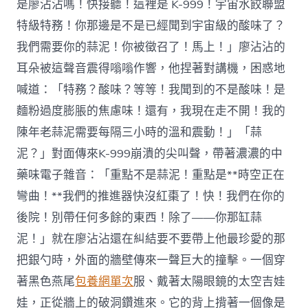
是廖沾沾嗎！快接聽！這裡是 K-999！宇宙水餃聯盟
特級特務！你那邊是不是已經聞到宇宙級的酸味了？
我們需要你的蒜泥！你被徵召了！馬上！」廖沾沾的
耳朵被這聲音震得嗡嗡作響，他捏著對講機，困惑地
喊道：「特務？酸味？等等！我聞到的不是酸味！是
麵粉過度膨脹的焦慮味！還有，我現在走不開！我的
陳年老蒜泥需要每隔三小時的溫和震動！」「蒜
泥？」對面傳來K-999崩潰的尖叫聲，帶著濃濃的中
藥味電子雜音：「重點不是蒜泥！重點是**時空正在
彎曲！**我們的推進器快沒紅棗了！快！我們在你的
後院！別帶任何多餘的東西！除了——你那缸蒜
泥！」就在廖沾沾還在糾結要不要帶上他最珍愛的那
把銀勺時，外面的牆壁傳來一聲巨大的撞擊。一個穿
著黑色燕尾
包養網單次
服、戴著太陽眼鏡的太空吉娃
娃，正從牆上的破洞鑽進來。它的背上揹著一個像是