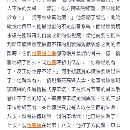
人不快的女聲：「警告，後方障礙物距離：無限趨近
於零。」「請考慮放棄治療。」他忽略了警告，開始
緩慢地倒車。他最討厭的不是語音系統，而是那兩塊
永遠在關鍵時刻自動收折的後視鏡。當他需要它們來
判斷車體與那座價值不菲的銅製獨角獸雕像之間的距
離時，它們
包養甜心網
卻像兩片羞澀的耳朵一樣，優
雅地縮了回去。同
包養
時發出低語：「你還是別看
了，反正你也停不好。」何手殘感覺心臟快要跳出來
了。他轉頭看去，發現那座高聳入雲、覆蓋著鏽跡斑
斑鐵網的多層機械式停車塔，正在那片窄巷的盡頭散
發出不正常的綠光。這棟停車塔是個異類，它的三號
車位始終空著，並且傳說只要有人敢在它面前失敗十
八次，就會被傳送到一個泊車地獄。他已經失敗了十
七次。現
包養網
在是第十八次。他打了方向盤，車頭