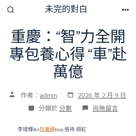
跳
未完的對白
至
搜
選
尋
單
主
切
重慶：“智”力全開
要
換
開
內
關
專包養心得 “車”赴
容
萬億
發
文
作者：
admin
2026 年 2 月 9 日
表
章
日
作
分
在
分類於
分數
尚無留言
期
者
類
〈重
慶：
“智”
李增輝&n
包養網
bsp;張祎 胡虹
力