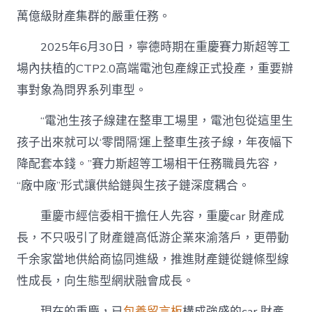
萬億級財產集群的嚴重任務。
2025年6月30日，寧德時期在重慶賽力斯超等工
場內扶植的CTP2.0高端電池包產線正式投產，重要辦
事對象為問界系列車型。
“電池生孩子線建在整車工場里，電池包從這里生
孩子出來就可以‘零間隔’運上整車生孩子線，年夜幅下
降配套本錢。”賽力斯超等工場相干任務職員先容，
“廠中廠”形式讓供給鏈與生孩子鏈深度耦合。
重慶市經信委相干擔任人先容，重慶car 財產成
長，不只吸引了財產鏈高低游企業來渝落戶，更帶動
千余家當地供給商協同進級，推進財產鏈從鏈條型線
性成長，向生態型網狀融會成長。
現在的重慶，已
包養留言板
構成強盛的car 財產