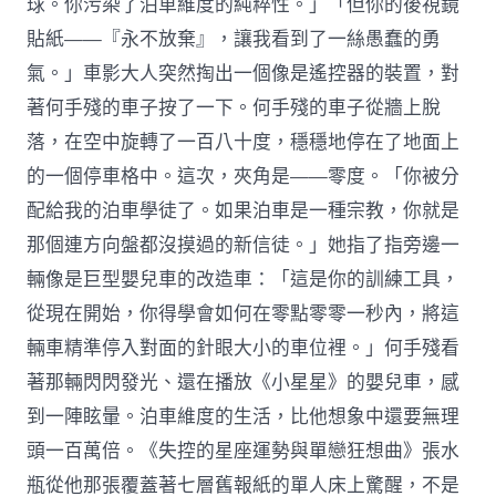
球。你污染了泊車維度的純粹性。」「但你的後視鏡
貼紙——『永不放棄』，讓我看到了一絲愚蠢的勇
氣。」車影大人突然掏出一個像是遙控器的裝置，對
著何手殘的車子按了一下。何手殘的車子從牆上脫
落，在空中旋轉了一百八十度，穩穩地停在了地面上
的一個停車格中。這次，夾角是——零度。「你被分
配給我的泊車學徒了。如果泊車是一種宗教，你就是
那個連方向盤都沒摸過的新信徒。」她指了指旁邊一
輛像是巨型嬰兒車的改造車：「這是你的訓練工具，
從現在開始，你得學會如何在零點零零一秒內，將這
輛車精準停入對面的針眼大小的車位裡。」何手殘看
著那輛閃閃發光、還在播放《小星星》的嬰兒車，感
到一陣眩暈。泊車維度的生活，比他想象中還要無理
頭一百萬倍。《失控的星座運勢與單戀狂想曲》張水
瓶從他那張覆蓋著七層舊報紙的單人床上驚醒，不是