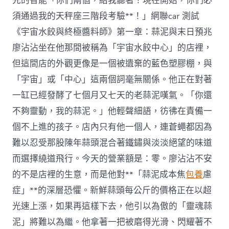
先的智能「你們兩個，給我聽著！現在開始，你們必
須通過我的天秤座三階段考驗**！」網聯car 測試
《宇宙水餃與終極醬料師》第一章：蒜泥與末日預兆
廖沾沾坐在他那間被稱為「宇宙水餃中心」的店裡，
但這間店的外觀更像是一個被遺棄的藍色塑膠棚，與
「宇宙」或「中心」這兩個詞毫無關係。他正在對著
一缸已經發酵了七個月又七天的老蒜泥嘆氣。「你還
不夠靈動，我的蒜泥。」他輕聲細語，彷彿在責備一
個不上進的孩子。店內只有他一個人，連蒼蠅都因為
難以忍受那股陳年蒜頭混合著鐵鏽與淡淡絕望的味道
而選擇繞道飛行。今天的營業額是：零。廖沾沾不安
的不是店裡的生意，而是他對**「蒜泥成本焦
包養
慮
症」**的深層恐懼。新鮮蒜頭每公斤的價格正在以超
光速上漲，如果再這樣下去，他引以為傲的「靈魂蒜
泥」將難以為繼。他拿著一把被磨得光滑、閃耀著不