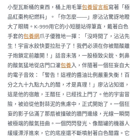
小型瓦斯桶的東西，桶上用毛筆
包養留言板
寫著「極
品紅棗枸杞燃料」。「你怎麼——」廖沾沾驚訝地瞪
大了眼睛。K-999用它的小短腿站得筆直，戴著白色
手套的
包養網
爪子優雅地一揮：「沒時間了，沾沾先
生！宇宙水餃快要拉肚子了！我們必須在你被醋酸離
子炮鎖定前離開！」話音未落，一股極致尖銳、刺鼻
的酸氣猛地從店門口灌
包養
入，伴隨著一個狂妄自大
的電子音效：「警告！這裡的醬油比例嚴重失衡！百
分之九十九點九九的醋，才是真理！」廖沾沾知道，
這是他的宿敵，王醋狂，已經找上門了。他的宇宙冒
險，被迫從他對蒜泥的焦慮中，正式開始了。一個狂
妄的影子佔滿了那扇被撞破的牆門邊緣，光線一瞬間
被極端的酸氣扭曲。一個閃閃發光、像醋罐的機器人
緩緩漂浮進來，它的底座還不斷噴射著白色醋霧。它