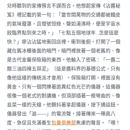
兒時聽到的家傳預言不謀而合。他想起家傳《沾醬秘
笈》裡記載的第一句：「當世間萬物的交通都被麵皮
的氣味籠罩，且燈號恒綠、聲如湯沸時，便是宇宙水
餃臨界點到來之時。」「七點五個地球年…怎麼這麼
快？」廖沾沾猛地衝回店裡，衝到後廚，打開了一個
藏在舊冰櫃後面的暗門。暗門裡放著一個老舊的、像
是古代金屬保險箱的東西。他輸入了密碼：「一醬二
醋三油四辣五蒜泥」（這是醬料界的基礎公式，只有
像他這樣的傳統派才會用）。保險箱打開，裡面沒有
黃金，只有一個閃爍著詭異紅色光芒的儀器。這儀器
很像一個老式的對講機，但頂部插著一根彎曲的、像
韭菜一樣的天線。他顫抖著拿起儀器，按下通話鈕。
儀器發出「滋——」的電流聲，接著傳來一陣高八
度、急促且充滿養生
包養俱樂部
焦慮的聲音。「喂！