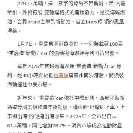
278.77萬輛。這一數字的背后不是偶爾，是“內需
牽引、外貿拓展”雙輪迴格式的連續發力，是從傳統燃
油、合夥brand主導到新動力、自立brand引領的鳳凰
涅槃。
1月7日，重慶果園港魚嘴站，一列裝載著108臺
“重慶造”新動力car 的渝穗鐵海聯運專列叫笛出發。
這是2026年首趟鐵海聯運“重慶造”新動力car 專
列，經48小時奔馳抵
包養網
達廣州南沙港后，將換裝
海輪運往中東市場。
近年來，“重慶造”car 依托中歐班列、西部陸海新
通道等國度級物流年夜動脈，構建起“出廠即上車，上
車即出海”的便捷出海收集。2025年，全市出口car
61.4萬輛，同比增加28.7%。海內市場成為拉動財產