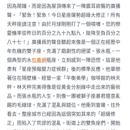
因為鬧鐘，而是因為屋頂傳來了一陣震耳欲聾的廣播
聲。「緊急！緊急！今日星座運勢超級大修正！所有
天秤座請注意！由於月球剛剛打了一個噴嚏，您的戀
愛機率從昨日的百分之九十九點九，陡降至負百分之
八十七！」廣播員的聲音聽起來像是一個正在經歷中
年危機的雙子座，充滿了戲劇性的絕望。張水瓶，一
個典型的水
包養網
瓶座，立刻感到一陣恐慌，這是他
患有「星座預報壓力症候群」後的標準反應。他單戀
著住在隔壁棟、經營一家「平衡美學」咖啡館的林天
秤。林天秤完美得像是從黃金分割線中走出來的藝術
品。而張水瓶的人生，則像一團被獅子座暴君隨意亂
踢的毛線球，充滿了混亂與錯位。他衝到窗邊，往外
看去。整座城市已經因為這個突如其來的「超級修
正」而陷入了荒謬的混亂。街道上的雙魚座們，開始