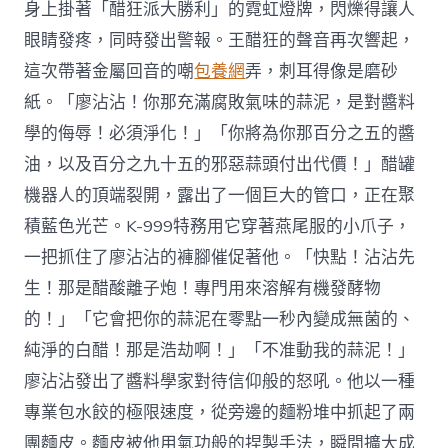
身上掛著「醋狂派大勝利」的霓虹燈牌，閃爍得讓人
眼睛發疼，同時發出警報。王醋狂的聲音再次響起，
這次帶著金屬回音的嘲
包養網
弄，刺耳得像是磨砂
紙。「廖沾沾！你那充滿腐敗氣味的蒜泥，是對醬料
學的侮辱！必須淨化！」「你將為你那百分之五的醬
油，以及百分之九十五的邪惡蒜頭付出代價！」醋罐
機器人的頂端裂開，露出了一個巨大的管口，正在聚
積藍色光芒。K-999特務用它穿著燕尾服的小爪子，
一把抓住了廖沾沾的褲腳催促著他。「快點！沾沾先
生！那是醋酸離子炮！專門用來溶解有機發酵物
的！」「它會把你的蒜泥在零點一秒內變成無菌的、
純淨的白醋！那是浩劫啊！」「不准動我的蒜泥！」
廖沾沾發出了醬料學家對待信仰般的怒吼。他以一種
專業包水餃的極限速度，從旁邊的麵粉堆中抓起了兩
團麵皮。麵皮被他用氣功般的捏製手法，瞬間擴大成