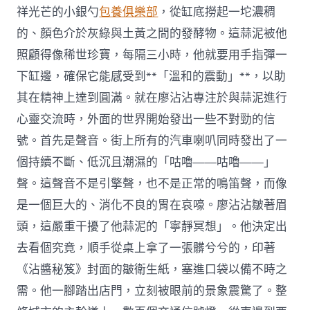
祥光芒的小銀勺
包養俱樂部
，從缸底撈起一坨濃稠
的、顏色介於灰綠與土黃之間的發酵物。這蒜泥被他
照顧得像稀世珍寶，每隔三小時，他就要用手指彈一
下缸邊，確保它能感受到**「溫和的震動」**，以助
其在精神上達到圓滿。就在廖沾沾專注於與蒜泥進行
心靈交流時，外面的世界開始發出一些不對勁的信
號。首先是聲音。街上所有的汽車喇叭同時發出了一
個持續不斷、低沉且潮濕的「咕嚕——咕嚕——」
聲。這聲音不是引擎聲，也不是正常的鳴笛聲，而像
是一個巨大的、消化不良的胃在哀嚎。廖沾沾皺著眉
頭，這嚴重干擾了他蒜泥的「寧靜冥想」。他決定出
去看個究竟，順手從桌上拿了一張髒兮兮的，印著
《沾醬秘笈》封面的皺衛生紙，塞進口袋以備不時之
需。他一腳踏出店門，立刻被眼前的景象震驚了。整