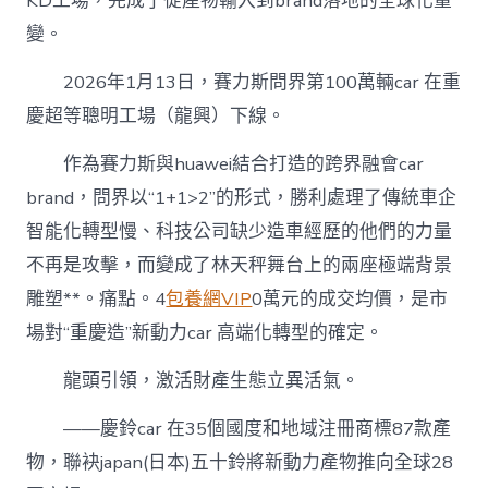
KD工場，完成了從產物輸入到brand落地的全球化量
變。
2026年1月13日，賽力斯問界第100萬輛car 在重
慶超等聰明工場（龍興）下線。
作為賽力斯與huawei結合打造的跨界融會car
brand，問界以“1+1>2”的形式，勝利處理了傳統車企
智能化轉型慢、科技公司缺少造車經歷的他們的力量
不再是攻擊，而變成了林天秤舞台上的兩座極端背景
雕塑**。痛點。4
包養網VIP
0萬元的成交均價，是市
場對“重慶造”新動力car 高端化轉型的確定。
龍頭引領，激活財產生態立異活氣。
——慶鈴car 在35個國度和地域注冊商標87款產
物，聯袂japan(日本)五十鈴將新動力產物推向全球28