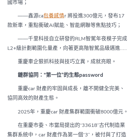
國市場；
——鑫源ca
包養感情
r 將投進300億元，發布17
款新車，重點衝破AI賦能、智能網聯等焦點技巧；
——千里科技自立研發的RLM智駕年夜模子完成
L2+級計劃範圍化量產，向著更高階智駕品級邁進……
重慶車企狠抓科技與技巧立異，成就亮眼。
鏈群協同：“第一位”的生態password
重慶car 財產的牢固與成長，離不開健全完美、
協同高效的財產生態。
2025年，重慶car 財產集群範圍衝破8000億元。
在重慶市委、市當局提出的“33618”古代制造業
集群系統中，car 財產作為第一個“3”，被付與了打造