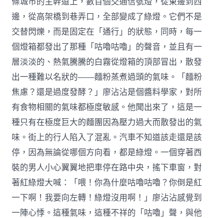
條城市的主幹道上，數百個交通信號燈，從東邊到西
邊，從高架橋到巷弄口，全部變成了綠燈。它們不是
交替閃爍，而是固定在「通行」的狀態，同時，每一
個燈箱都發出了那種「咕嚕咕嚕」的聲音，並且有一
層淡淡的、熱氣騰騰的白霧從燈箱的頂部冒出，散發
出一種難以名狀的——麵粉蒸煮過頭的氣味。「麵粉
焦慮？還是過度發酵？」廖沾沾是個醬料學家，對所
有食物相關的氣味都極度敏感。他聞出來了，這是一
種只有在極度巨大的麵團因為壓力過大而散發出的氣
味。街上的行人陷入了混亂。汽車不知道該走還是該
停，因為無論從哪個方向看，都是綠燈。一個穿著西
裝的男人小心翼翼地把車停在路中央，搖下車窗，對
著紅綠燈大喊：「喂！你為什麼咕嚕咕嚕？你倒是紅
一下啊！我要向左轉！綠燈沒用啊！」廖沾沾感覺到
一陣心悸。這種氣味，這種不祥的「咕嚕」聲，與他