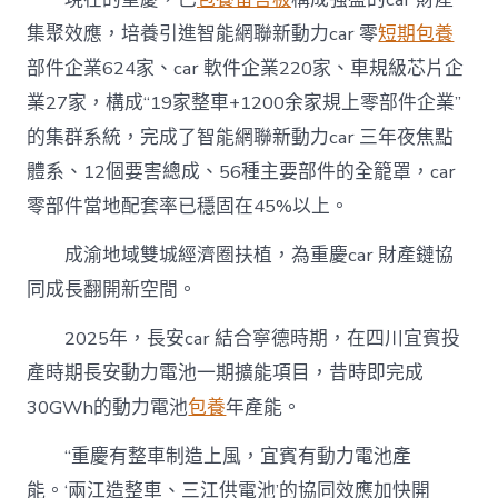
集聚效應，培養引進智能網聯新動力car 零
短期包養
部件企業624家、car 軟件企業220家、車規級芯片企
業27家，構成“19家整車+1200余家規上零部件企業”
的集群系統，完成了智能網聯新動力car 三年夜焦點
體系、12個要害總成、56種主要部件的全籠罩，car
零部件當地配套率已穩固在45%以上。
成渝地域雙城經濟圈扶植，為重慶car 財產鏈協
同成長翻開新空間。
2025年，長安car 結合寧德時期，在四川宜賓投
產時期長安動力電池一期擴能項目，昔時即完成
30GWh的動力電池
包養
年產能。
“重慶有整車制造上風，宜賓有動力電池產
能。‘兩江造整車、三江供電池’的協同效應加快開