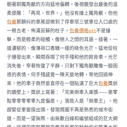
朝著銅獨角獸的方向猛地偏轉。後視鏡發出最後的溫
柔提醒：「再見，世界。」他沒有撞上獨角獸，但他
包養
那顫抖的車尾卻擦到了停車塔三號車位入口處的
一根古老、佈滿苔蘚的柱子。
包養價格ptt
不是撞
擊，而是輕柔的碰觸，像戀人之間的耳語。接著，一
道濃郁的、像薄荷口香糖一樣的綠色光芒。猛地從柱
子爆發出來，瞬間吞噬了何手殘和他的掀背車。光芒
消失後，窄巷恢復了平靜，只剩下獨角獸雕像一臉困
惑的表情。何手殘感覺一陣天旋地轉，等他回過神
來，他的車子竟然垂直停在一個貼滿了巨大
包養
獎狀
的牆壁上。獎狀上寫著：「完美倒車入庫獎——第零
點零零零零零九度偏差。」落款人是「倒車王」。他
趕緊從車窗探出頭，發現周圍不再是熟悉的城市街
道，而是一望無際、由無數白線和編號組成的巨大網