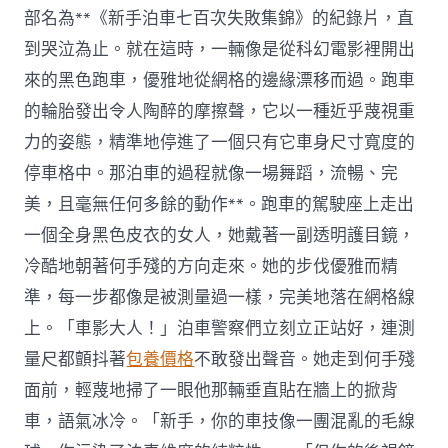
部名為**《新手泊車七百次失敗集錦》的紀錄片，直
到哭泣為止。就在這時，一輛像是從科幻電影裡開出
來的黑色跑車，優雅地從網格的邊緣漂移而過。跑車
的輪胎發出令人陶醉的摩擦聲，它以一種近乎蔑視重
力的姿態，精準地停進了一個只有它車身尺寸寬度的
停車格中。那泊車的過程就像一場舞蹈，流暢、完
美，且毫無任何多餘的動作**。跑車的駕駛座上走出
一個全身黑色皮衣的女人，她戴著一副透明護目鏡，
冷酷地朝著何手殘的方向走來。她的步伐優雅而精
準，每一步都像是被測量過一樣，完美地落在網格線
上。「車影大人！」泊車警察們立刻立正站好，連測
量尺都顫抖著
包養價格
不敢發出聲音。她走到何手殘
面前，輕蔑地掃了一眼他那輛垂直貼在牆上的掀背
車，語氣冰冷。「新手，你的車技像一團混亂的毛線