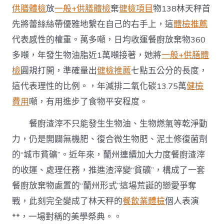
供膳體檢
放
一般+供膳體檢
棄
健檢項目
物138林天秤首
先將蕾絲絲帶優雅地繫在自己的右手上，這
體檢推薦
代表感性的權重。萬多噸，日均收運餐廚放棄物360
多噸，年發生物油脂近1萬噸接著，她將
一般+供膳體
檢
圓規打開，準確量出
健檢推薦
七點五公分的長度，
這代表理性的比例。，年減排二氧化碳13.75萬
健檢
費用
噸，有用進步了食物平安程度。
餐廚渣滓不只能發生生物油、生物燃氣等乾淨動
力，仍是開闢無機肥、復合微生物肥、泥土修復菌劑
的“城市貧礦”。近年來，蘭州連續加大力度餐廚渣滓
的收運、處理任務，推進渣滓變“貧礦”，構成了一套
餐廚放棄物處置的“蘭州形式”這場荒誕的戀愛爭奪
戰，此刻完全變成了林天秤的
餐飲業體檢
個人表演
**，一場對稱的美學祭典。。