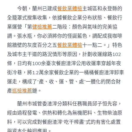
今朝，蘭州已建成
餐飲業體檢
主城區和永登縣的
全籠罩式搜集收集，依據餐飲企業分布狀態、餐飲行
業運營「第
健檢推薦
二階段：顏色與氣味的完美協
調。張水瓶，你必須將你的怪誕藍色，調配成我咖啡
館牆壁的灰度百分之五
餐飲業體檢
十一點二。」特色
及城市主干道的路況情形等原因，計劃收運線路102
條，日均有100余臺次餐廚渣滓公用收運車穿越年夜
街冷巷，將1.2萬余家餐飲企業的一桶桶餐廚渣滓卸車
運走，構成了“產、收、運、管、處”一體化的閉合財
產
巡檢推薦
鏈。
蘭州市城管委渣滓分類科任務職員邱子恒先容，
經由過程發電、供熱和轉化為無機肥料、生物柴油原
料，可以完成對餐廚渣滓“吃干榨盡”式的有害化處置
與資本化輪迴應用。