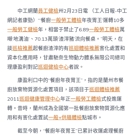
廚
年
中工網蘭
員工健檢
州2月23日電 （工人日報-中工
夜
胃
網記者康勁）“‘餐廚
一般勞工體檢
年夜胃王’運轉10多
王”
一般勞工健檢
年，相當于禁止了6.89
一般勞工體檢
萬
日
秀
噸‘地溝油’、70.13萬頭‘渣滓豬’流向餐桌。”明天，在
傳
談
巡檢推薦
起餐廚渣滓的有
巡迴體檢推薦
害化處置和
醫
院
資本化應用時，甘肅馳奈生物動力體系無限公司總司
體
理康盈利對記
巡迴健檢中心
者說。
檢
項
目
康盈利口中的“餐廚年夜胃王”，指的是蘭州市餐
吞
廚放棄物質源化處置項目，該項目于
巡迴體檢推薦
360
噸
2011
巡迴健康管理中心
年正
一般勞工體檢
式投進運
照
轉。昔時，蘭州成為全國第一批餐廚放棄物質源化應
舊
“不
用和有害化處置試
一般+供膳體檢
點城市。
敷
飽”〉
截至今朝，“餐廚年夜胃王”已累計收運處理餐廚
中