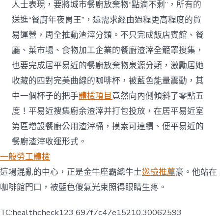
人士表現，要將城市餐廚放棄物“點滴不剩”，所有的
送進“餐廚年夜胃王”，還需求經由過程更高程度的貿
易運營，周全推動渣滓分類。不只完成飯店賓館、餐
廳、菜市場、食物加工企業的餐廚渣滓全籠罩搜集，
也要完成居平易近的餐廚放棄物泉源分類，激勵居她
收藏的四對完美曲線的咖啡杯，被藍色能量震動，其
中一個杯子的把手
體檢項目
竟然向內側傾斜了零點五
度！平易近搜集廚余渣滓并打包投放，在居平易近室
第區增設餐廚公用渣滓桶，摸索可連續、便平易近的
餐廚渣滓收運形式。
一般勞工體檢
這場混亂的中心，正是金牛座霸總牛土
巡檢推薦
豪。他站在
咖啡館門口，被藍色傻氣光束照得眼睛生疼。
TC:healthcheck123 697f7c47e15210.30062593