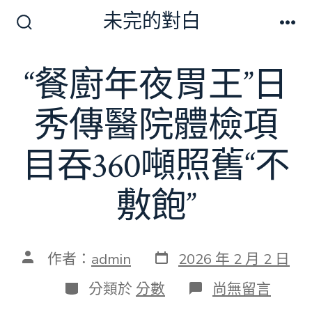
跳
未完的對白
至
搜
選
尋
單
主
切
“餐廚年夜胃王”日
要
換
開
內
關
秀傳醫院體檢項
容
目吞360噸照舊“不
敷飽”
發
文
作者：
admin
2026 年 2 月 2 日
表
章
日
作
分
在
分類於
分數
尚無留言
期
者
類
〈“餐