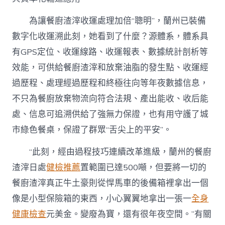
為讓餐廚渣滓收運處理加倍“聰明”，蘭州已裝備
數字化收運溯此刻，她看到了什麼？源體系，體系具
有GPS定位、收運線路、收運報表、數據統計剖析等
效能，可供給餐廚渣滓和放棄油脂的發生點、收運經
過歷程、處理經過歷程和終極往向等年夜數據信息，
不只為餐廚放棄物流向符合法規、產出能收、收后能
處、信息可追溯供給了強無力保證，也有用守護了城
市綠色餐桌，保證了群眾“舌尖上的平安”。
“此刻，經由過程技巧連續改革進級，蘭州的餐廚
渣滓日處
健檢推薦
置範圍已達500噸，但要將一切的
餐廚渣滓真正牛土豪則從悍馬車的後備箱裡拿出一個
像是小型保險箱的東西，小心翼翼地拿出一張一
全身
健康檢查
元美金。變廢為寶，還有很年夜空間。”有關