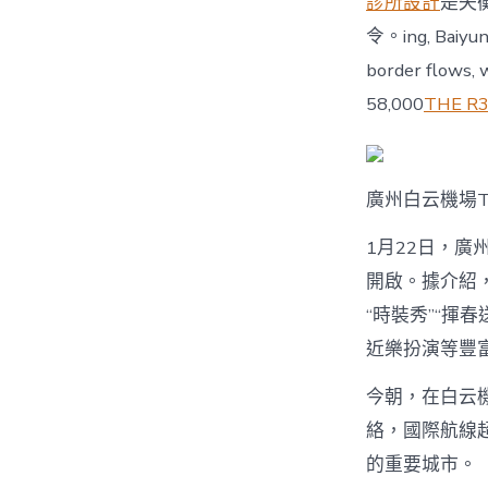
診所設計
是失
令。ing, Baiyun 
border flows, 
58,000
THE R
廣州白云機場
1月22日，廣
開啟。據介紹
“時裝秀”“揮
近樂扮演等豐
今朝，在白云
絡，國際航線超
的重要城市。