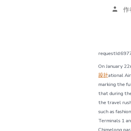
文
作
章
作
者
requestId:69
On January 22n
設計
ational Ai
marking the ful
that during th
the travel rush
such as fashio
Terminals 1 and
Chimelong para