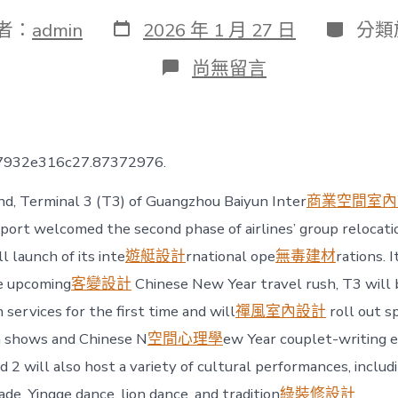
發
分
者：
admin
2026 年 1 月 27 日
分類
表
類
日
在
尚無留言
期
〈GuanJIUYI
俱
意
診
所
77932e316c27.87372976.
設
計
d, Terminal 3 (T3) of Guangzhou Baiyun Inter
商業空間室內
gzhou
Baiyun
rport welcomed the second phase of airlines’ group relocati
Airport’s
l launch of its inte
遊艇設計
rnational ope
無毒建材
rations. 
T3
starts
e upcoming
客變設計
Chinese New Year travel rush, T3 will b
full
 services for the first time and will
禪風室內設計
roll out sp
international
operations〉
n shows and Chinese N
空間心理學
ew Year couplet-writing e
中
 2 will also host a variety of cultural performances, includ
de, Yingge dance, lion dance, and tradition
綠裝修設計