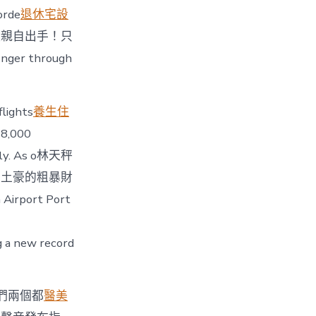
rde
退休宅設
e「我必須親自出手！只
nger through
flights
養生住
38,000
vely. As o林天秤
牛土豪的粗暴財
 Airport Port
ng a new record
h「你們兩個都
醫美