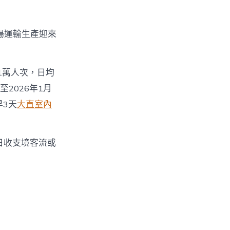
場運輸生產迎來
.1萬人次，日均
至2026年1月
早3天
大直室內
日收支境客流或