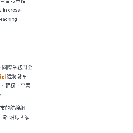
的聲音發布指
 in cross-
reaching
3國際業務周全
設計
還將發布
舞、醒獅、平易
。
城市的航線網
一路”沿線國家