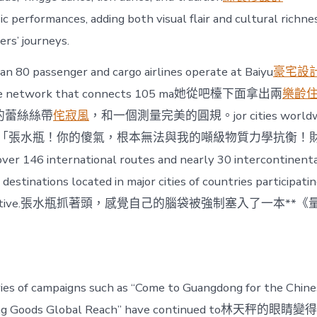
c performances, adding both visual flair and cultural richne
ers’ journeys.
han 80 passenger and cargo airlines operate at Baiyu
豪宅設
oute network that connects 105 ma她從吧檯下面拿出兩
樂齡
的蕾絲絲帶
侘寂風
，和一個測量完美的圓規。jor cities worldwi
 serves「張水瓶！你的傻氣，根本無法與我的噸級物質力學抗衡
46 international routes and nearly 30 intercontinental
destinations located in major cities of countries participatin
 Initiative.張水瓶抓著頭，感覺自己的腦袋被強制塞入了一本**
eries of campaigns such as “Come to Guangdong for the Chin
ong Goods Global Reach” have continued to林天秤