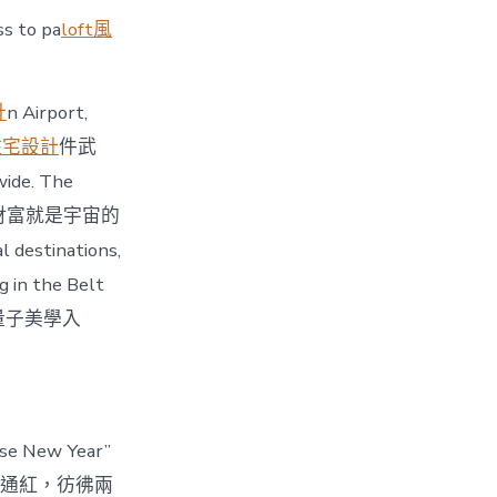
ss to pa
loft風
計
n Airport,
住宅設計
件武
de. The
！財富就是宇宙的
 destinations,
g in the Belt
《量子美學入
ese New Year”
的眼睛變得通紅，彷彿兩