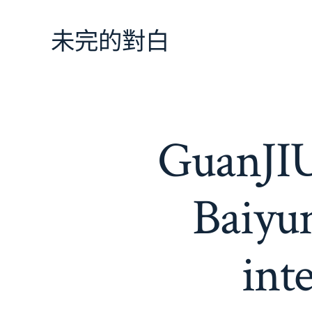
跳
至
未完的對白
主
要
內
容
Guan
Baiyun
int