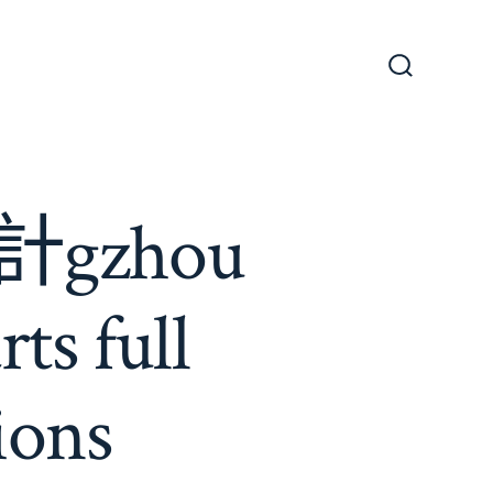
搜
尋
切
換
開
關
gzhou
ts full
ions