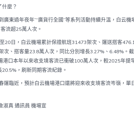
了什麼？
到廣東過年夜年”“廣貨行全國”等系列活動持續升溫，白云機
日客流超25萬人次。
1日至20日，白云機場累計保證航班31473架次、運送搭客476
架次、搭客量23.8萬人次，同比分別增長3.27%、6.48%。截
場港口本年以來收支境客流已衝破100萬人次，較2025年提
20.5%，刷新同期客流紀錄。
6年春運臨近，預計白云機場港口還將迎來收支境客流岑嶺，單
詹淑真 通訊員 機場宣