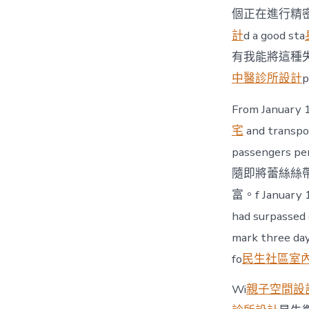
個正在進行精密測量的
計
d a good sta
有我能將這種
中醫診所設計
p
From January 1
宅
and transpor
passengers per
隨即將蕾絲絲
富。f January 1
had surpassed 
mark three day
fo
民生社區室
Wi
親子空間設