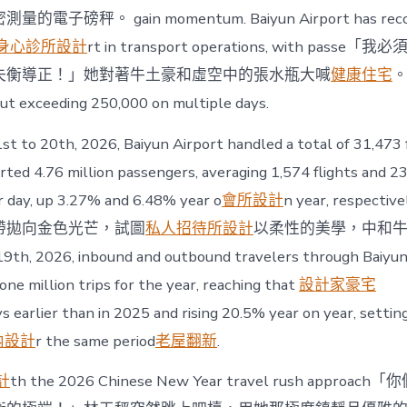
電子磅秤。 gain momentum. Baiyun Airport has reco
身心診所設計
rt in transport operations, with pass
失衡導正！」她對著牛土豪和虛空中的張水瓶大喊
健康住宅
。
ut exceeding 250,000 on multiple days.
st to 20th, 2026, Baiyun Airport handled a total of 31,473 
ted 4.76 million passengers, averaging 1,574 flights and 2
 day, up 3.27% and 6.48% year o
會所設計
n year, respecti
帶拋向金色光芒，試圖
私人招待所設計
以柔性的美學，中和
9th, 2026, inbound and outbound travelers through Baiyun
one million trips for the year, reaching that
設計家豪宅
s earlier than in 2025 and rising 20.5% year on year, setti
內設計
r the same period
老屋翻新
.
計
th the 2026 Chinese New Year travel rush approac