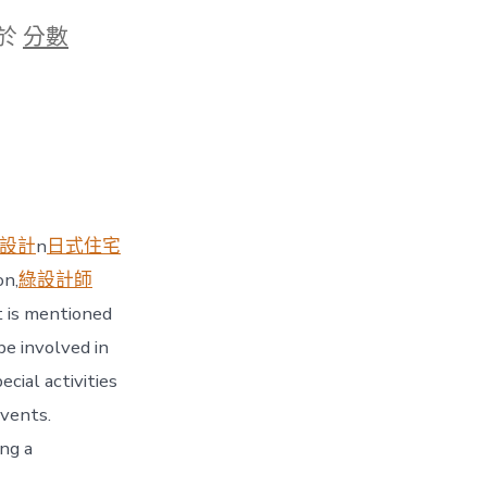
於
分數
設計
n
日式住宅
on,
綠設計師
It is mentioned
e involved in
ecial activities
vents.
ing a