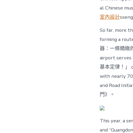
al Chinese musi
室內設計
sseng
So far, more t
forming a r
器：一條精緻
airport
基本定律！」 over 1
with nearly 70 
and Road
門》。
This year, a s
and “Guangd