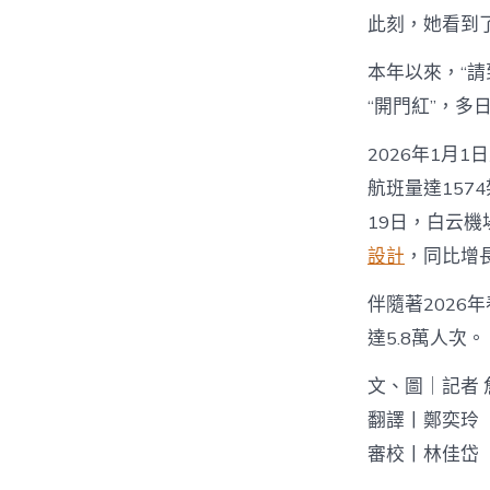
此刻，她看到
本年以來，“請
“開門紅”，多
2026年1月
航班量達1574
19日，白云機
設計
，同比增長
伴隨著202
達5.8萬人次。
文、圖｜記者 
翻譯丨鄭奕玲
審校丨林佳岱