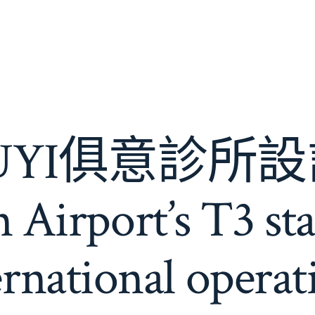
JIUYI俱意診所設計
 Airport’s T3 star
ernational operat