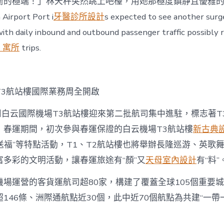
衡的極端！」林天秤突然跳上吧檯，用她那極度鎮靜且優雅
Airport Port i
牙醫診所設計
s expected to see another surge
with daily inbound and outbound passenger traffic possibly 
3 寓所
trips.
T3航站樓國際業務周全開啟
州白云國際機場T3航站樓迎來第二批航司集中進駐，標志著T
，春運期間，初次參與春運保證的白云機場T3航站樓
新古典
春送福”等特點活動，T1、T2航站樓也將舉辦長隆巡游、英歌
富多彩的文明活動，讓春運旅途有“顏”又
天母室內設計
有“料”
機場運營的客貨運航司超80家，構建了覆蓋全球105個重要
146條、洲際通航點近30個，此中近70個航點為共建“一帶